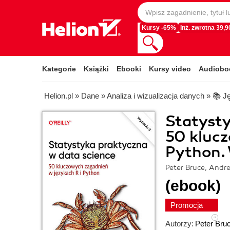
Kursy -65%
Inż. zwrotna 39,90
Kategorie
Książki
Ebooki
Kursy video
Audiobo
Helion.pl
»
Dane
»
Analiza i wizualizacja danych
»
📚 J
Statysty
50 klucz
Python. 
Peter Bruce, Andr
(ebook)
Promocja
Autorzy:
Peter Bru