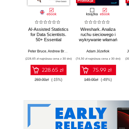
Promocja
P
ebook
książka
ebook
AI-Assisted Statistics
Wireshark. Analiza
for Data Scientists.
ruchu sieciowego i
50+ Essential
wykrywanie włamań
Concepts Using R
and Python. 3rd
w
Peter Bruce
,
Andrew Bruce
,
Peter Gedeck
Adam Józefiok
J
Edition
(228,65 zł najniższa cena z 30 dni)
(74,50 zł najniższa cena z 30 dni)
(3
228.65 zł
75.99 zł
269.00zł
(-15%)
149.00zł
(-49%)