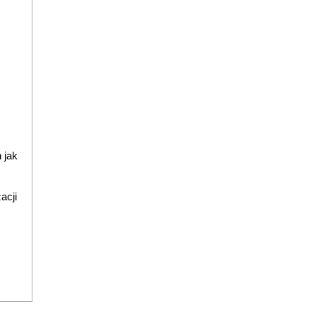
 jak
acji