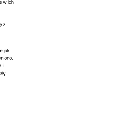
e w ich
e
ę z
e jak
śniono,
 i
się