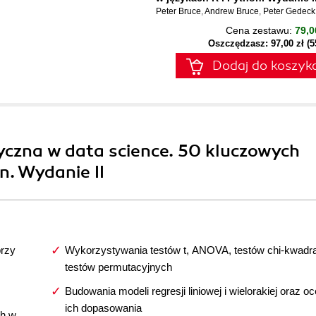
Peter Bruce
,
Andrew Bruce
,
Peter Gedeck
Cena zestawu:
79,0
Oszczędzasz: 97,00 zł (
Dodaj do koszyk
yczna w data science. 50 kluczowych
n. Wydanie II
przy
Wykorzystywania testów t, ANOVA, testów chi-kwadrat
testów permutacyjnych
Budowania modeli regresji liniowej i wielorakiej oraz o
ich dopasowania
ch w