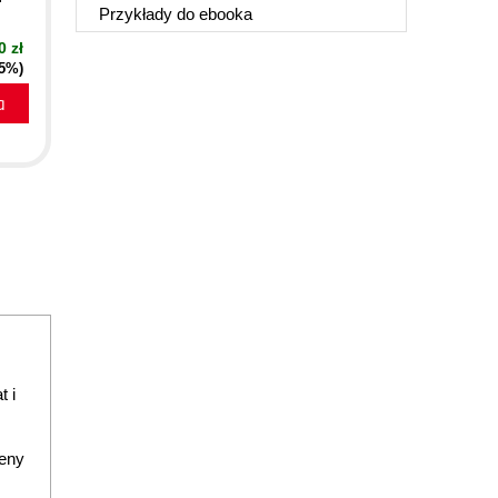
Przykłady do
ebooka
0 zł
55%)
a
 i
ceny