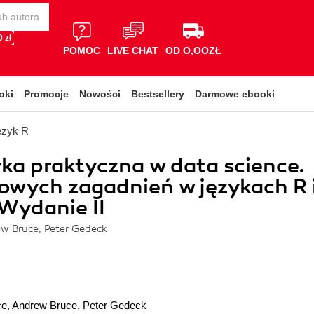
 zł
POMOC
LIVE CHAT
OD O,OOZŁ
oki
Promocje
Nowości
Bestsellery
Darmowe ebooki
ęzyk R
ka praktyczna w data science.
owych zagadnień w językach R 
Wydanie II
ew Bruce, Peter Gedeck
ce
,
Andrew Bruce
,
Peter Gedeck