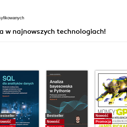
syfikowanych
ia w najnowszych technologiach!
estseller
Bestseller
Nowość
Nowość
Nowość
Promocja