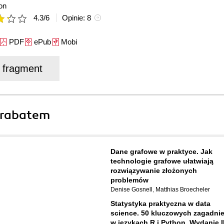
on
4.3
/
6
Opinie:
8
PDF
ePub
Mobi
j fragment
 rabatem
Dane grafowe w praktyce. Jak
technologie grafowe ułatwiają
rozwiązywanie złożonych
problemów
Denise Gosnell
,
Matthias Broecheler
Statystyka praktyczna w data
science. 50 kluczowych zagadni
w językach R i Python. Wydanie I