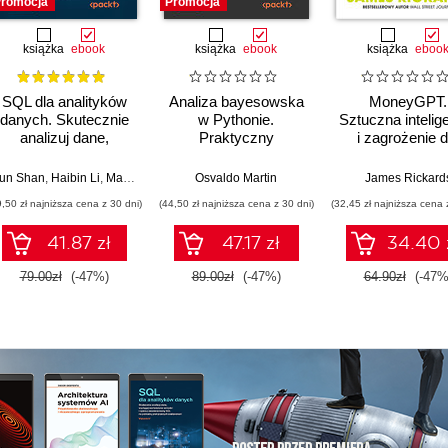
romocja
Promocja
książka
ebook
książka
ebook
książka
eboo
SQL dla analityków
Analiza bayesowska
MoneyGPT.
danych. Skutecznie
w Pythonie.
Sztuczna intelig
analizuj dane,
Praktyczny
i zagrożenie d
wyciągaj
przewodnik po
globalnej ekono
artościowe wnioski i
modelowaniu
un Shan
,
Haibin Li
,
Matt Goldwasser
Osvaldo Martin
,
Upom Malik
,
Benjamin Johnston
James Rickard
opanuj
probabilistycznym.
9,50 zł najniższa cena z 30 dni)
(44,50 zł najniższa cena z 30 dni)
(32,45 zł najniższa cena 
zaawansowany SQL
Wydanie III
na potrzeby
41.87 zł
47.17 zł
34.40 
praktycznych
zastosowań.
79.00zł
(-47%)
89.00zł
(-47%)
64.90zł
(-47%
Wydanie IV