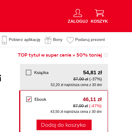
ZALOGUJ
KOSZYK
Pobierz aplikację
Bony
Podaruj prezent
TOP tytuł w super cenie » 50% taniej
54,81 zł
Książka
i
87,00 zł
(-37%)
52,20 zł najniższa cena z 30 dni
46,11 zł
Ebook
87,00 zł
(-47%)
43,50 zł najniższa cena z 30 dni
Dodaj do koszyka