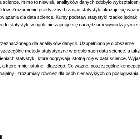
science, mimo to niewielu analityków danych zdobyło wykształceni
ektów. Zrozumienie praktycznych zasad statystyki okazuje się ważn
związania dla data science. Kursy podstaw statystyki rzadko jednak
 do statystyki w ogóle nie zajmuje się narzędziami wywodzącymi si
przeznaczonego dla analityków danych. Uzupełniono je o obszerne
oszczególne metody statystyczne w problemach data science, a takż
niach statystyki, które odgrywają istotną rolę w data science. Wyja
 a które mniej istotne i dlaczego. Co ważne, poszczególne koncepcje
jalny i zrozumiały również dla osób nienawykłych do posługiwania 
i