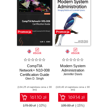
Promocja
Promocja
ebook
ebook
CompTIA
Modern System
Network+ N10-008
Administration
Certification Guide
Jennifer Davis
- Second Edition.
Glen D. Singh
The ultimate guide
(134,25 zł najniższa cena z 30
to passing the
(119,40 zł najniższa cena z 30
dni)
dni)
N10-008 exam -
Second Edition
161.10 zł
169.14 zł
179.00 zł
(-10%)
199.00 zł
(-15%)