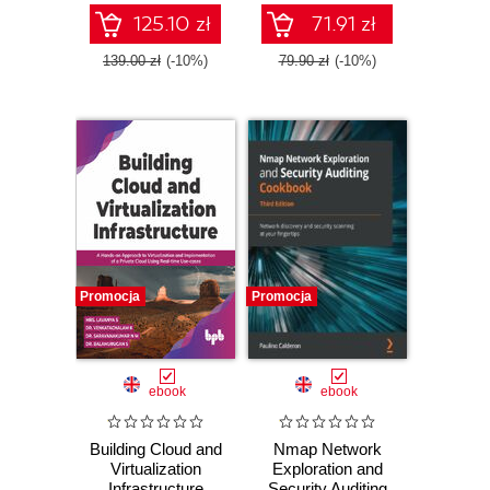
market speed
125.10 zł
71.91 zł
139.00 zł
(-10%)
79.90 zł
(-10%)
Promocja
Promocja
ebook
ebook
Building Cloud and
Nmap Network
Virtualization
Exploration and
Infrastructure
Security Auditing