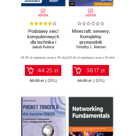
ebook
ebook
Podstawy sieci
Minecraft: serwery.
komputerowych
Kompletny
dla technika i
przewodnik
studenta-cz1
Jakub Kubica
Timothy L. Warner
(26,55 zł najniższa cena z 30 dni)
(22,45 zł najniższa cena z 30 dni)
44.25 zł
38.17 zł
59.00 zł
(-25%)
44.90 zł
(-15%)