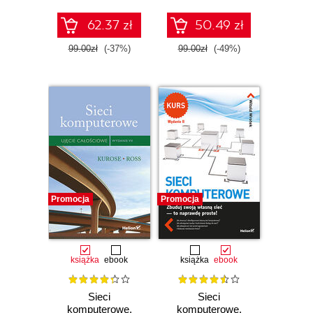
62.37 zł
50.49 zł
99.00zł
(-37%)
99.00zł
(-49%)
Promocja
Promocja
książka
ebook
książka
ebook
Sieci
Sieci
komputerowe.
komputerowe.