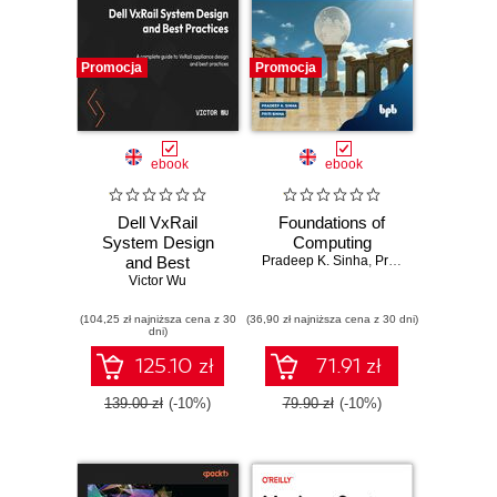
Promocja
Promocja
ebook
ebook
Dell VxRail
Foundations of
System Design
Computing
and Best
Pradeep K. Sinha
,
Priti Sinha
Practices. A
Victor Wu
complete guide to
(104,25 zł najniższa cena z 30
VxRail appliance
(36,90 zł najniższa cena z 30 dni)
dni)
design and best
practices
125.10 zł
71.91 zł
139.00 zł
(-10%)
79.90 zł
(-10%)