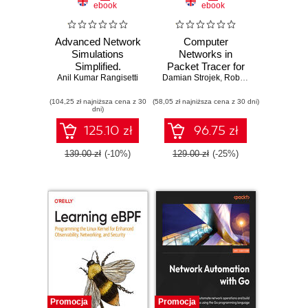
ebook
ebook
Advanced Network
Computer
Simulations
Networks in
Simplified.
Packet Tracer for
Anil Kumar Rangisetti
Practical guide for
Damian Strojek
beginners
,
Robert Wszelaki
,
Mare
wired, Wi-Fi
(104,25 zł najniższa cena z 30
(802.11n/ac/ax),
(58,05 zł najniższa cena z 30 dni)
dni)
and LTE networks
using ns-3
125.10 zł
96.75 zł
139.00 zł
(-10%)
129.00 zł
(-25%)
Promocja
Promocja