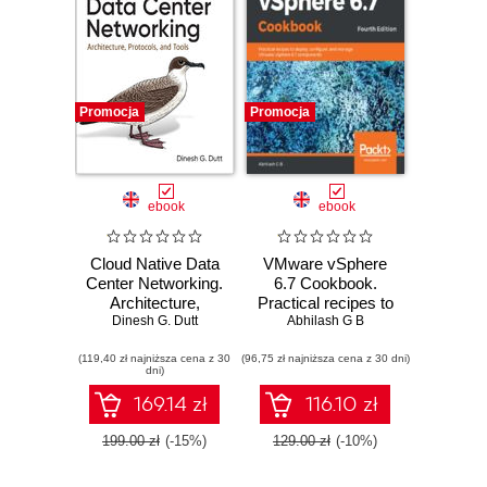
Promocja
Promocja
ebook
ebook
Cloud Native Data
VMware vSphere
Center Networking.
6.7 Cookbook.
Architecture,
Practical recipes to
Protocols, and
Dinesh G. Dutt
deploy, configure,
Abhilash G B
Tools
and manage
(119,40 zł najniższa cena z 30
(96,75 zł najniższa cena z 30 dni)
VMware vSphere
dni)
6.7 components -
Fourth Edition
169.14 zł
116.10 zł
199.00 zł
(-15%)
129.00 zł
(-10%)