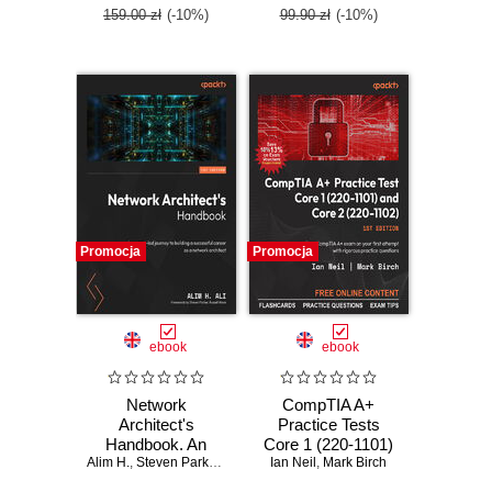
159.00 zł
(-10%)
99.90 zł
(-10%)
Promocja
Promocja
ebook
ebook
Network
CompTIA A+
Architect's
Practice Tests
Handbook. An
Core 1 (220-1101)
Alim H.
expert-led journey
,
Steven Parker
,
Russell Ware
and Core 2 (220-
Ian Neil
,
Mark Birch
to building a
1102). Pass the