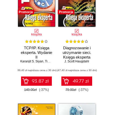
Promocja
Promocja
książka
książka
TCP/IP. Księga
Diagnozowanie i
eksperta. Wydanie
utrzymanie sieci.
II
Księga eksperta
Karanjit S. Siyan
,
Tim Parker
J. Scott Haugdahl
(89,40 zł najniższa cena z 30 dni)
(47,40 zł najniższa cena z 30 dni)
93.87 zł
49.77 zł
149.00zł
(-37%)
79.00zł
(-37%)