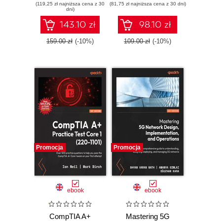
(119,25 zł najniższa cena z 30
successful career
(81,75 zł najniższa cena z 30 dni)
CompTIA A+
dni)
as a network
exams on your first
architect
attempt with
143.10 zł
98.10 zł
rigorous practice
questions
159.00 zł
(-10%)
109.00 zł
(-10%)
Promocja
Promocja
ebook
ebook
CompTIA A+
Mastering 5G