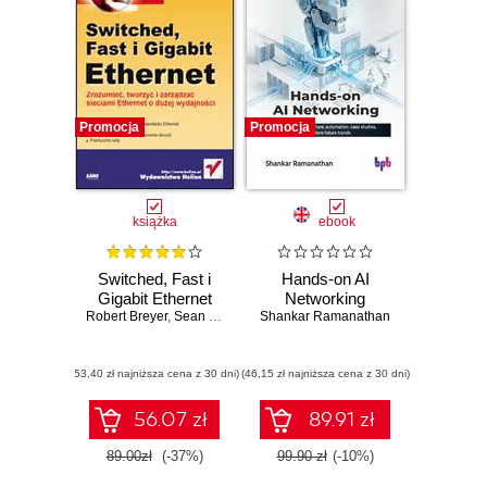
Promocja
Promocja
książka
ebook
Switched, Fast i
Hands-on AI
Gigabit Ethernet
Networking
Robert Breyer
,
Sean Riley
Shankar Ramanathan
(53,40 zł najniższa cena z 30 dni)
(46,15 zł najniższa cena z 30 dni)
56.07 zł
89.91 zł
89.00zł
(-37%)
99.90 zł
(-10%)