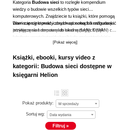
Kategoria
Budowa sieci
to rozległe kompendium
wiedzy o budowie wszelkich typów sieci
komputerowych. Znajdziecie tu książki, które pomogą
Wam zaprojektować i zbudować nową lub rozbudować
Dowiecie się o praktycznych sposobach konfiguracji i
istniejącą sieć domową lub lokalną (LAN). Dzięki
przyłączenia komputera do sieci rozległych (WAN) czy
wiedzy zawartej w podręcznikach, zapoznacie się z
Internetu, przeczytacie również czym jest topologia
[Pokaż więcej]
technologią sieci bezprzewodowych lub
oraz jak prawidłowo podłączyć kartę sieciową i
przewodowych, a także z działaniem urządzeń
zainstalować odpowiednie oprogramowanie.
Książki, ebooki, kursy video z
sieciowych jak routery, repeatery, mosty, zapory
sieciowe czy punkty dostępowe.
kategorii: Budowa sieci dostępne w
księgarni Helion
Pokaż produkty:
W sprzedaży
Sortuj wg:
Data wydania
Filtruj »