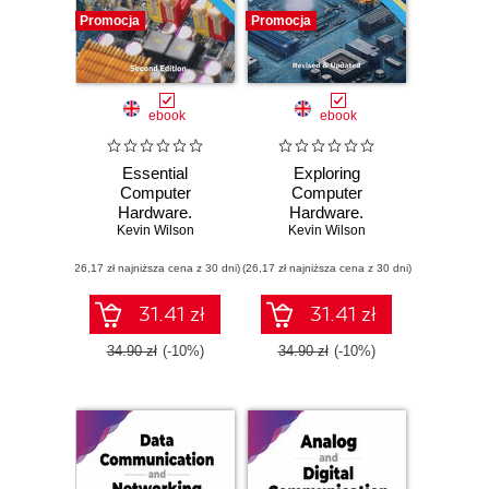
Promocja
Promocja
ebook
ebook
Essential
Exploring
Computer
Computer
Hardware.
Hardware.
Understanding the
Kevin Wilson
Mastering the
Kevin Wilson
Building Blocks of
Building Blocks of
(26,17 zł najniższa cena z 30 dni)
Modern
(26,17 zł najniższa cena z 30 dni)
Technology, From
Technology and
Microcomputers to
Securing Your
Cloud Computing
31.41 zł
31.41 zł
Digital World
34.90 zł
(-10%)
34.90 zł
(-10%)