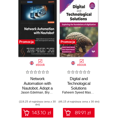
Promocja
Promocja
ebook
ebook
Network
Digital and
Automation with
Technological
Nautobot. Adopt a
Solutions
Jason Edelman
network source of
,
Bryan Culver
,
Ken Celenza
,
Glenn Matthews
Faheem Syeed Masoodi
,
Zubair Saye
,
Josh
truth and a data-
(119,25 zł najniższa cena z 30
driven approach to
(46,15 zł najniższa cena z 30 dni)
dni)
networking
143.10 zł
89.91 zł