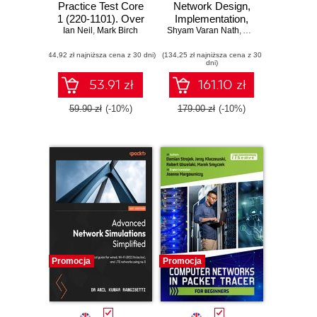
Practice Test Core
Network Design,
1 (220-1101). Over
Implementation,
Ian Neil
500 practice
,
Mark Birch
Shyam Varan Nath
and Operations. A
,
Ananya Simlai
,
Ogu
questions to help
comprehensive
(44,92 zł najniższa cena z 30 dni)
you pass the
(134,25 zł najniższa cena z 30
guide to
dni)
CompTIA A+ Core
understanding,
1 exam on your
designing,
53.91 zł
161.10 zł
first attempt
deploying, and
managing 5G
59.90 zł
(-10%)
179.00 zł
(-10%)
networks
Promocja
Promocja