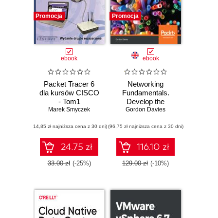
Promocja
Promocja
ebook
ebook
Packet Tracer 6
Networking
dla kursów CISCO
Fundamentals.
- Tom1
Develop the
Marek Smyczek
networking skills
Gordon Davies
required to pass
(14,85 zł najniższa cena z 30 dni)
(96,75 zł najniższa cena z 30 dni)
the Microsoft MTA
Networking
Fundamentals
24.75 zł
116.10 zł
Exam 98-366
33.00 zł
(-25%)
129.00 zł
(-10%)