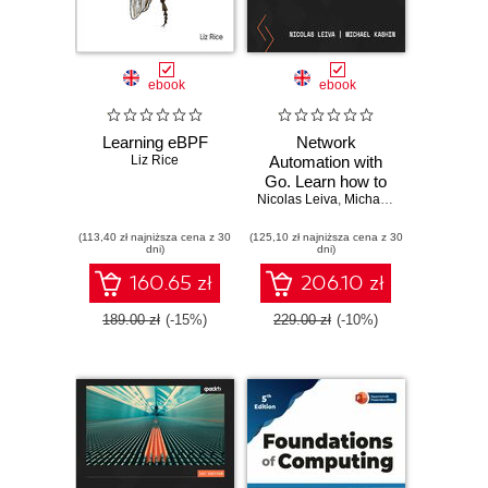
ebook
ebook
Learning eBPF
Network
Liz Rice
Automation with
Go. Learn how to
Nicolas Leiva
automate network
,
Michael Kashin
operations and
(113,40 zł najniższa cena z 30
(125,10 zł najniższa cena z 30
build applications
dni)
dni)
using the Go
programming
160.65 zł
206.10 zł
language
189.00 zł
(-15%)
229.00 zł
(-10%)