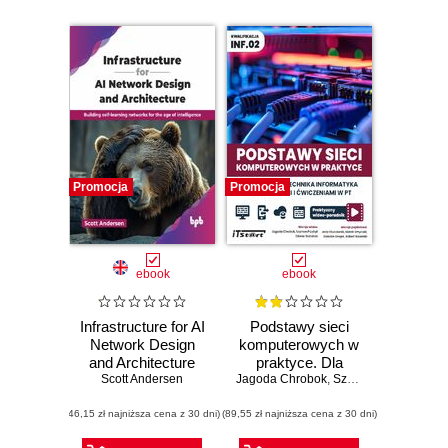
Promocja
Promocja
ebook
ebook
Infrastructure for AI
Podstawy sieci
Network Design
komputerowych w
and Architecture
praktyce. Dla
Scott Andersen
Jagoda Chrobok
studentai technika
,
Szymon Przybył
,
Oliw
informatyka z
(46,15 zł najniższa cena z 30 dni)
(89,55 zł najniższa cena z 30 dni)
przykładami i
ćwiczeniami w PT.