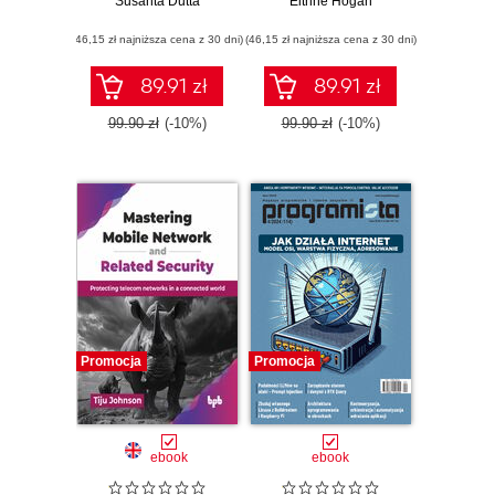
Susanta Dutta
(Exam N10-009) -
Eithne Hogan
2nd Edition
(46,15 zł najniższa cena z 30 dni)
(46,15 zł najniższa cena z 30 dni)
89.91 zł
89.91 zł
99.90 zł
(-10%)
99.90 zł
(-10%)
Promocja
Promocja
ebook
ebook