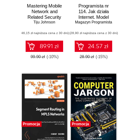
Mastering Mobile
Programista nr
Network and
114. Jak działa
Related Security
Internet. Model
Tiju Johnson
Magazyn Programista
OSI, warstwa
fizyczna, adresy
(46,15 zł najniższa cena z 30 dni)
(28,90 zł najniższa cena z 30 dni)
MAC i IP
89.91 zł
24.57 zł
99.90 zł
(-10%)
28.90 zł
(-15%)
Promocja
Promocja