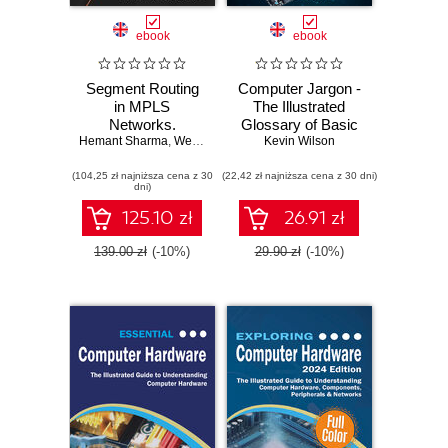
ebook
ebook
Segment Routing
Computer Jargon -
in MPLS
The Illustrated
Networks.
Glossary of Basic
Hemant Sharma
Transition from
,
Wendell Odom
Kevin Wilson
Computer
traditional MPLS to
Terminology.
(104,25 zł najniższa cena z 30
SR-MPLS with TI-
(22,42 zł najniższa cena z 30 dni)
Decode and
dni)
LFA FRR
simplify complex
computer terms
125.10 zł
26.91 zł
with easy-to-follow
visual guides
139.00 zł
(-10%)
29.90 zł
(-10%)