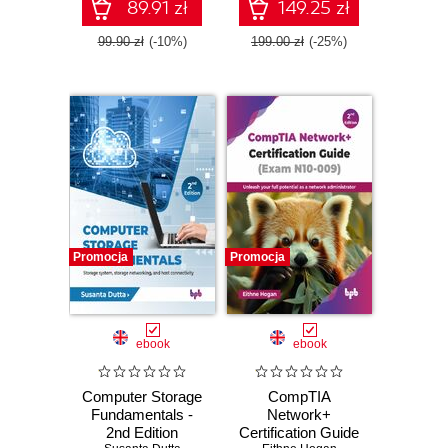
Praktyczny
89.91 zł
149.25 zł
videoporadnik
99.90 zł
(-10%)
199.00 zł
(-25%)
Promocja
Promocja
ebook
ebook
Computer Storage
CompTIA
Fundamentals -
Network+
2nd Edition
Certification Guide