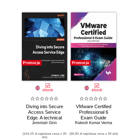
Promocja
Promocja
ebook
ebook
Diving into Secure
VMware Certified
Access Service
Professional 6
Edge. A technical
Exam Guide
leadership guide to
Jeremiah Ginn
Rakesh Kumar Verma
(Exam #2V0-642)
achieving success
(104,25 zł najniższa cena z 30
with SASE at
(36,90 zł najniższa cena z 30 dni)
dni)