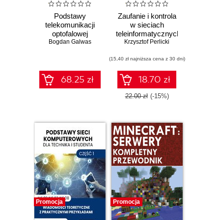
Podstawy
Zaufanie i kontrola
telekomunikacji
w sieciach
optofalowej
teleinformatycznych
Bogdan Galwas
Krzysztof Perlicki
(15,40 zł najniższa cena z 30 dni)
68.25 zł
18.70 zł
22.00 zł
(-15%)
Promocja
Promocja