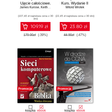
Ujęcie całościowe.
Kurs. Wydanie II
James Kurose
Wydanie VII
,
Keith Ross
Witold Wrotek
(107,40 zł najniższa cena z 30
(22,45 zł najniższa cena z 30 dni)
dni)
109.19 zł
23.80 zł
179.00zł
(-39%)
44.90zł
(-47%)
Promocja
Promocja
książka
ebook
książka
ebook