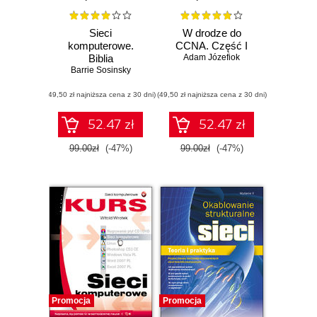
Sieci
W drodze do
komputerowe.
CCNA. Część I
Biblia
Adam Józefiok
Barrie Sosinsky
(49,50 zł najniższa cena z 30 dni)
(49,50 zł najniższa cena z 30 dni)
52.47 zł
52.47 zł
99.00zł
(-47%)
99.00zł
(-47%)
Promocja
Promocja