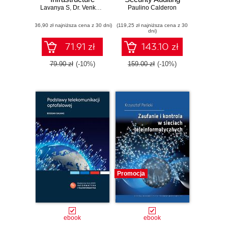
Lavanya S
,
Dr. Venkatachalam K
Cookbook, Third
Paulino Calderon
,
Dr. Saravanakumar N M
,
Dr. Bala
Edition. Network
(36,90 zł najniższa cena z 30 dni)
(119,25 zł najniższa cena z 30
discovery and
dni)
security scanning
at your fingertips -
71.91 zł
143.10 zł
Third Edition
79.90 zł
(-10%)
159.00 zł
(-10%)
Promocja
ebook
ebook