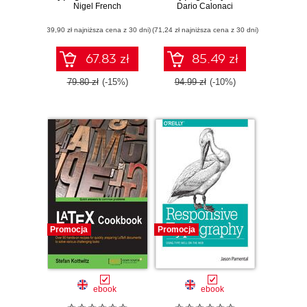
InDesign, wyd. 3
Nigel French
hands on guide to
Dario Calonaci
responsive
(39,90 zł najniższa cena z 30 dni)
(71,24 zł najniższa cena z 30 dni)
typography
67.83 zł
85.49 zł
79.80 zł
(-15%)
94.99 zł
(-10%)
Promocja
Promocja
ebook
ebook