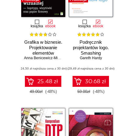
książka
ebook
książka
ebook
Grafika w biznesie.
Podręcznik
Projektowanie
projektantów logo.
elementów
Smashing
tożsamości
Anna Benicewicz-Miazga
Gareth Hardy
Magazine
wizualnej -
(24,50 zł najniższa cena z 30 dni)
logotypy, wizytówki
(29,49 zł najniższa cena z 30 dni)
oraz papier
firmowy. Wydanie
25.48 zł
30.68 zł
II
49.00zł
(-48%)
59.00zł
(-48%)