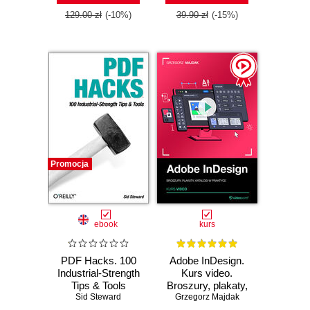
Desktop Publishing
program so that
129.00 zł
(-10%)
39.90 zł
(-15%)
even absolute
beginners will be
creating
professional-
looking documents
in no time
Promocja
ebook
kurs
PDF Hacks. 100
Adobe InDesign.
Industrial-Strength
Kurs video.
Tips & Tools
Broszury, plakaty,
Sid Steward
katalogi w praktyce
Grzegorz Majdak