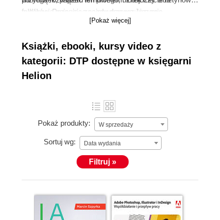
publikacje opisujące najnowsze rozwiązania
folderów. Poznacie zasady drzewa Jozuego,
[Pokaż więcej]
usprawniające i optymalizujące proces druku w biurze i
wykorzystania koła barw, poznacie różnice między
domu, zniknie problem bałaganu w organizacji
CMYK i RGB. Pojęcia: indesign, spektrofotometria,
Książki, ebooki, kursy video z
dokumentów.
kolorymetria, densytometria przestaną być
niezrozumiałe.
kategorii: DTP dostępne w księgarni
Helion
Pokaż produkty:
W sprzedaży
Sortuj wg:
Data wydania
Filtruj »