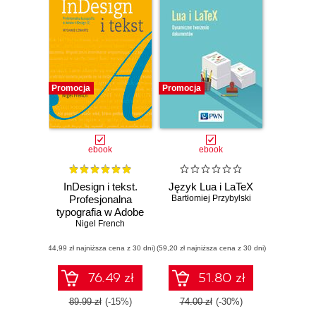
Promocja
Promocja
ebook
ebook
InDesign i tekst.
Język Lua i LaTeX
Profesjonalna
Bartłomiej Przybylski
typografia w Adobe
InDesign, wyd. 4
Nigel French
(44,99 zł najniższa cena z 30 dni)
(59,20 zł najniższa cena z 30 dni)
76.49 zł
51.80 zł
89.99 zł
(-15%)
74.00 zł
(-30%)