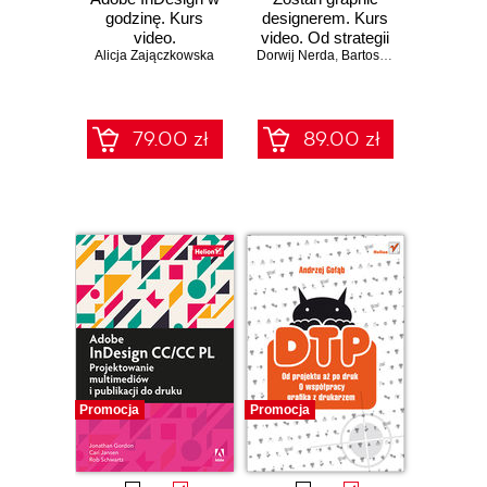
godzinę. Kurs
designerem. Kurs
video.
video. Od strategii
Alicja Zajączkowska
Projektowanie,
Dorwij Nerda
marki do gotowego
,
Bartosz Piątek
skład i DTP
projektu
graficznego
79.00 zł
89.00 zł
Promocja
Promocja