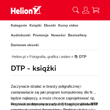
Kategorie
Książki
Ebooki
Kursy video
Audiobooki
Promocje
Nowości
Bestsellery
Darmowe ebooki
Helion.pl
» Fotografia, grafika i wideo
» 📚
DTP
DTP - książki
Zaczynacie działać w branży poligraficznej i
zastanawiacie się jaki program komputerowy dla firmy
będzie najlepszy, a może chcecie zaprojektować np.
wizytówki w domowym zaciszu? Książki z działu
Poznacie praktyczne porady dotyczące projektowania
DTP
pomogą rozwiązać ten problem. Znajdziecie tu
wizytówek, papieru firmowego, ulotek czy biuletynów i