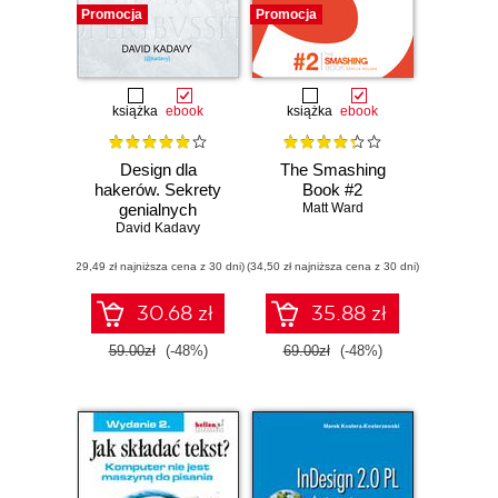
Promocja
Promocja
książka
ebook
książka
ebook
Design dla
The Smashing
hakerów. Sekrety
Book #2
genialnych
Matt Ward
David Kadavy
projektów
(29,49 zł najniższa cena z 30 dni)
(34,50 zł najniższa cena z 30 dni)
30.68 zł
35.88 zł
59.00zł
(-48%)
69.00zł
(-48%)