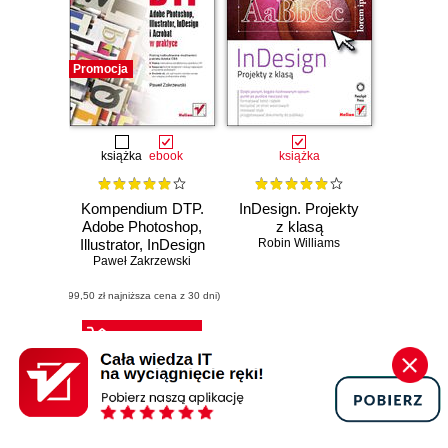
Promocja
książka
ebook
książka
Kompendium DTP.
InDesign. Projekty
Adobe Photoshop,
z klasą
Illustrator, InDesign
Robin Williams
Paweł Zakrzewski
i Acrobat w
praktyce. Wydanie
(99,50 zł najniższa cena z 30 dni)
II
103.48 zł
Czasowo niedostępna
199.00zł
(-48%)