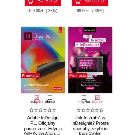
82.56 zł
56.96 zł
129.00zł
(-36%)
89.00zł
(-36%)
Promocja
Promocja
książka
ebook
książka
ebook
Adobe InDesign
Jak to zrobić w
PL. Oficjalny
InDesignie? Proste
podręcznik. Edycja
sposoby, szybkie
Kelly Kordes Anton
2020
,
Tina DeJarld
Dave Clayton
efekty