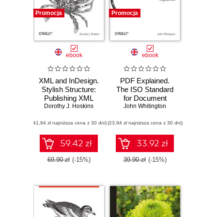
Promocja
Promocja
ebook
ebook
XML and InDesign.
PDF Explained.
Stylish Structure:
The ISO Standard
Publishing XML
for Document
Dorothy J. Hoskins
with Adobe
John Whitington
Exchange
InDesign
(41,94 zł najniższa cena z 30 dni)
(23,94 zł najniższa cena z 30 dni)
59.42 zł
33.92 zł
69.90 zł
(-15%)
39.90 zł
(-15%)