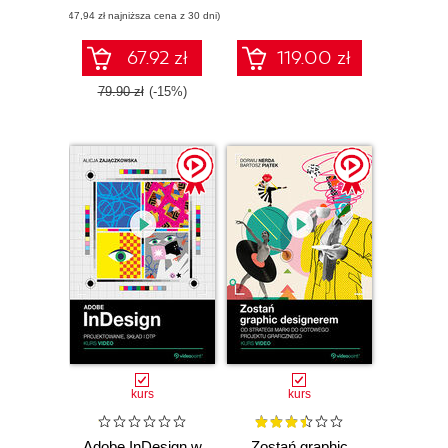
(47,94 zł najniższa cena z 30 dni)
67.92 zł
119.00 zł
79.90 zł
(-15%)
kurs
kurs
Adobe InDesign w
Zostań graphic