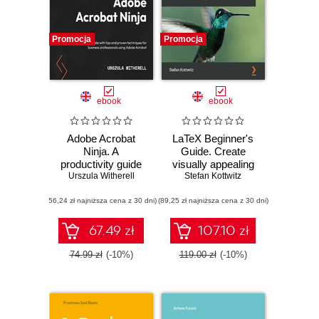
Promocja
Promocja
ebook
ebook
Adobe Acrobat
LaTeX Beginner's
Ninja. A
Guide. Create
productivity guide
visually appealing
Urszula Witherell
with tips and
texts, articles, and
Stefan Kottwitz
proven techniques
books for business
(56,24 zł najniższa cena z 30 dni)
for business
(89,25 zł najniższa cena z 30 dni)
and science using
professionals using
LaTeX - Second
Adobe Acrobat
Edition
67.49 zł
107.10 zł
74.99 zł
(-10%)
119.00 zł
(-10%)