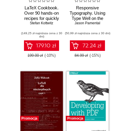
LaTeX Cookbook.
Responsive
Over 90 hands-on
Typography. Using
recipes for quickly
Type Well on the
preparing LaTeX
Stefan Kottwitz
Jason Pamental
Web
documents to
(149,25 zł najniższa cena z 30
solve various
(50,99 zł najniższa cena z 30 dni)
dni)
challenging tasks
179.10 zł
72.24 zł
199.00 zł
(-10%)
84.99 zł
(-15%)
Promocja
Promocja