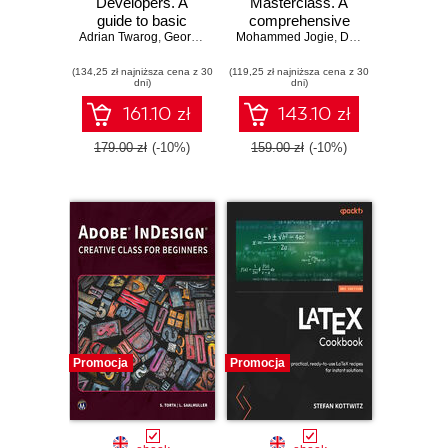
Developers. A
Masterclass. A
guide to basic
comprehensive
Adrian Twarog
design rules and
,
George Moller
Mohammed Jogie
guide to taking
,
Don Ryun Chang
,
F
formulas to create
your digital design
(134,25 zł najniższa cena z 30
good looking
(119,25 zł najniższa cena z 30
skills from
dni)
dni)
components,
beginner to
colors and
professional
161.10 zł
143.10 zł
typography
179.00 zł
(-10%)
159.00 zł
(-10%)
Promocja
Promocja