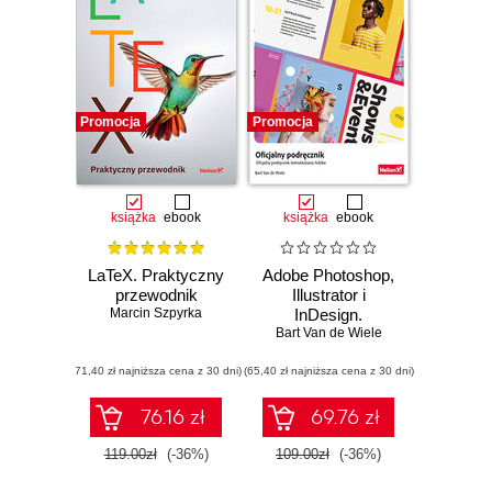
Promocja
Promocja
książka
ebook
książka
ebook
LaTeX. Praktyczny
Adobe Photoshop,
przewodnik
Illustrator i
Marcin Szpyrka
InDesign.
Współdziałanie i
Bart Van de Wiele
przepływ pracy.
(71,40 zł najniższa cena z 30 dni)
(65,40 zł najniższa cena z 30 dni)
Oficjalny
podręcznik
76.16 zł
69.76 zł
119.00zł
(-36%)
109.00zł
(-36%)