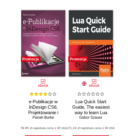
Promocja
Promocja
ebook
ebook
e-Publikacje w
Lua Quick Start
InDesign CS6.
Guide. The easiest
Projektowanie i
way to learn Lua
Pariah Burke
tworzenie
programming
Gabor Szauer
publikacji
(59,85 zł najniższa cena z 30 dni)
cyfrowych dla
(71,24 zł najniższa cena z 30 dni)
tabletów,