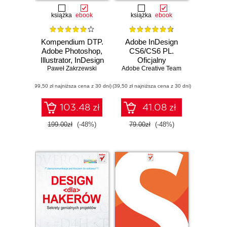
książka
ebook
książka
ebook
Kompendium DTP.
Adobe InDesign
Adobe Photoshop,
CS6/CS6 PL.
Illustrator, InDesign
Oficjalny
Paweł Zakrzewski
i Acrobat w
Adobe Creative Team
podręcznik
praktyce. Wydanie
(99,50 zł najniższa cena z 30 dni)
III
(39,50 zł najniższa cena z 30 dni)
103.48 zł
41.08 zł
199.00zł
(-48%)
79.00zł
(-48%)