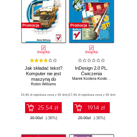
Promocja
Promocja
książka
książka
Jak składać tekst?
InDesign 2.0 PL.
Komputer nie jest
Ćwiczenia
maszyną do
Marek Kostera-Kosterzewski
pisania. Wydanie 2
Robin Williams
(23,94 zł najniższa cena z 30 dni)
(17,94 zł najniższa cena z 30 dni)
25.54 zł
19.14 zł
39.90zł
(-36%)
29.90zł
(-36%)