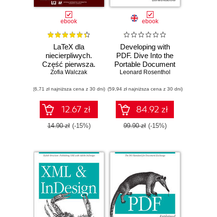
ebook
ebook
LaTeX dla
Developing with
niecierpliwych.
PDF. Dive Into the
Część pierwsza.
Portable Document
Wydanie drugie
Zofia Walczak
Leonard Rosenthol
Format
poprawione i
(6,71 zł najniższa cena z 30 dni)
uzupełnione
(59,94 zł najniższa cena z 30 dni)
12.67 zł
84.92 zł
14.90 zł
(-15%)
99.90 zł
(-15%)