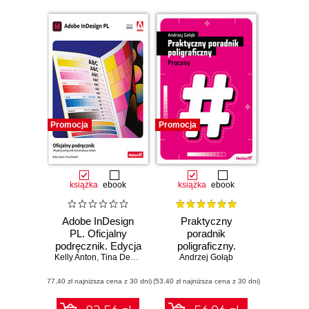
Promocja
Promocja
książka
ebook
książka
ebook
Adobe InDesign
Praktyczny
PL. Oficjalny
poradnik
podręcznik. Edycja
poligraficzny.
Kelly Anton
2023
,
Tina DeJarld
Andrzej Gołąb
Procesy
(77,40 zł najniższa cena z 30 dni)
(53,40 zł najniższa cena z 30 dni)