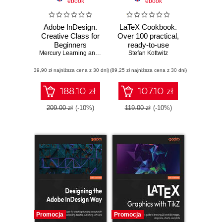
ebook
ebook
Adobe InDesign.
LaTeX Cookbook.
Creative Class for
Over 100 practical,
Beginners
ready-to-use
Mercury Learning and Information
LaTeX recipes for
Stefan Kottwitz
,
Lauren Saalmuller
,
Stephanie To
instant solutions -
(39,90 zł najniższa cena z 30 dni)
(89,25 zł najniższa cena z 30 dni)
Second Edition
188.10 zł
107.10 zł
209.00 zł
(-10%)
119.00 zł
(-10%)
Promocja
Promocja