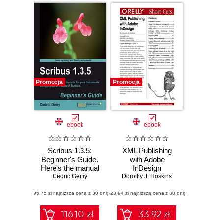
superb
beginner‚Äôs
guide, packed with
examples and
explanations
Promocja
Promocja
ebook
ebook
Scribus 1.3.5:
XML Publishing
Beginner's Guide.
with Adobe
Here's the manual
InDesign
you always wanted
Cedric Gemy
Dorothy J. Hoskins
for Scribus. It
(96,75 zł najniższa cena z 30 dni)
takes you step-by-
(23,94 zł najniższa cena z 30 dni)
step through this
fully featured
116.10 zł
33.92 zł