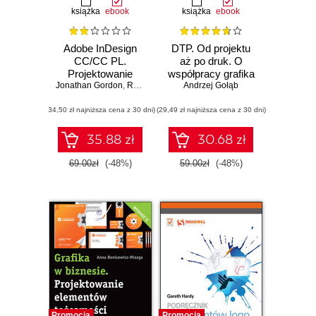
książka
ebook
książka
ebook
Adobe InDesign
DTP. Od projektu
CC/CC PL.
aż po druk. O
Projektowanie
współpracy grafika
Jonathan Gordon
multimediów i
,
Rob Schwartz
,
z drukarzem
Andrzej Gołąb
Cari Jansen
publikacji do druku
(34,50 zł najniższa cena z 30 dni)
(29,49 zł najniższa cena z 30 dni)
35.88 zł
30.68 zł
69.00zł
(-48%)
59.00zł
(-48%)
Promocja
Promocja