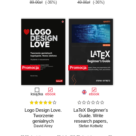
89.00zł
(-36%)
49.00zł
(-36%)
Promocja
Promocja
książka
ebook
ebook
Logo Design Love.
LaTeX Beginner's
Tworzenie
Guide. Write
genialnych
research papers,
logotypów. Nowa
David Airey
Stefan Kottwitz
theses, and
odsłona
presentations with