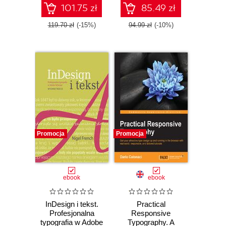
czytników,
101.75 zł
85.49 zł
smartfonów i
innych urządzeń
119.70 zł
(-15%)
94.99 zł
(-10%)
Promocja
Promocja
ebook
ebook
InDesign i tekst.
Practical
Profesjonalna
Responsive
typografia w Adobe
Typography. A