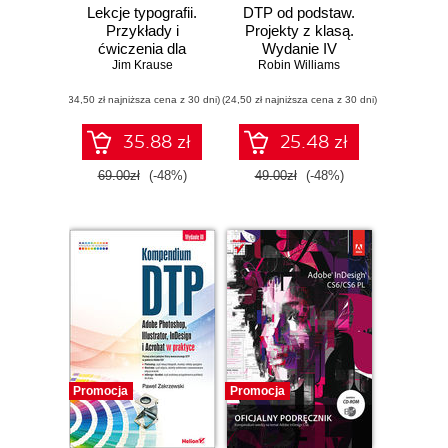
Lekcje typografii.
DTP od podstaw.
Przykłady i
Projekty z klasą.
ćwiczenia dla
Wydanie IV
projektantów
Jim Krause
Robin Williams
(34,50 zł najniższa cena z 30 dni)
(24,50 zł najniższa cena z 30 dni)
35.88 zł
25.48 zł
69.00zł
(-48%)
49.00zł
(-48%)
Promocja
Promocja