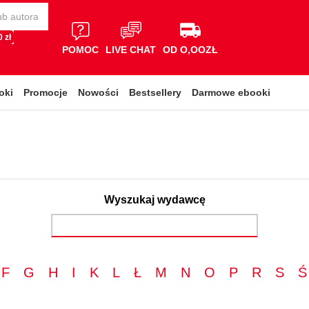
 zł
POMOC
LIVE CHAT
OD O,OOZŁ
oki
Promocje
Nowości
Bestsellery
Darmowe ebooki
Wyszukaj wydawcę
F
G
H
I
K
L
Ł
M
N
O
P
R
S
Ś