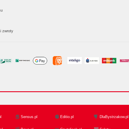
su
i zwroty
l
Sensus.pl
Editio.pl
DlaBystrzakow.pl