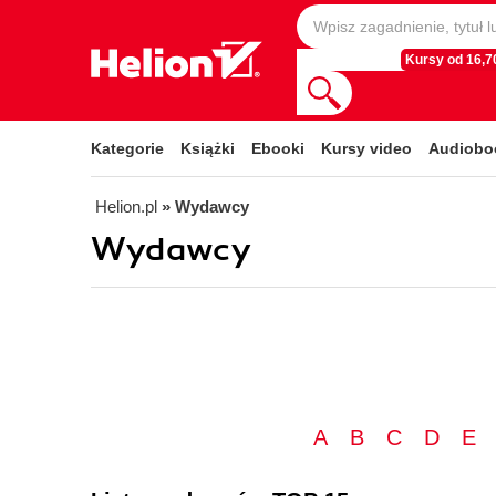
Kursy od 16,70
Kategorie
Książki
Ebooki
Kursy video
Audiobo
Helion.pl
» Wydawcy
Wydawcy
A
B
C
D
E