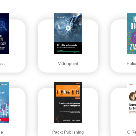
ss
Videopoint
Heli
se
Packt Publishing
O'Re