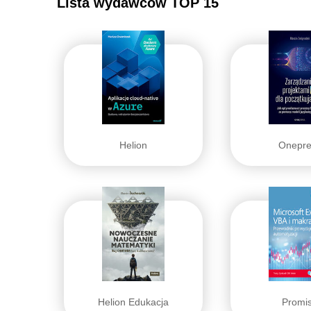
Lista wydawców TOP 15
Helion
Onepre
Helion Edukacja
Promi