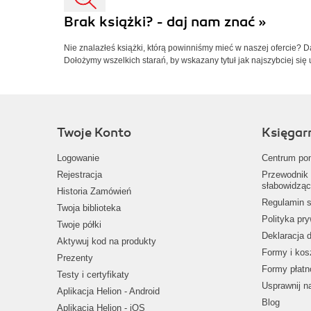
Brak książki? - daj nam znać »
Nie znalazłeś książki, którą powinniśmy mieć w naszej ofercie? 
Dołożymy wszelkich starań, by wskazany tytuł jak najszybciej się 
Twoje Konto
Księgar
Logowanie
Centrum po
Rejestracja
Przewodnik 
słabowidząc
Historia Zamówień
Regulamin s
Twoja biblioteka
Polityka pr
Twoje półki
Deklaracja 
Aktywuj kod na produkty
Formy i kos
Prezenty
Formy płatn
Testy i certyfikaty
Usprawnij 
Aplikacja Helion - Android
Blog
Aplikacja Helion - iOS