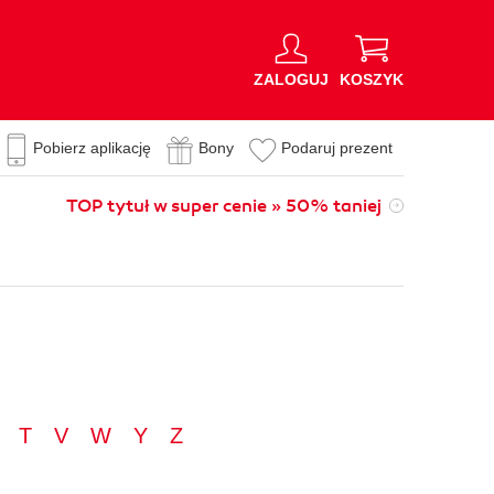
ZALOGUJ
KOSZYK
Pobierz aplikację
Bony
Podaruj prezent
TOP tytuł w super cenie » 50% taniej
T
V
W
Y
Z