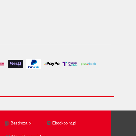
Bezdroza.pl
Ebookpoint.pl