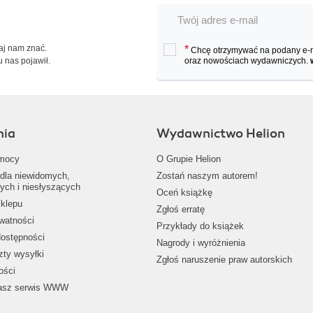
Daj nam znać.
*
Chcę otrzymywać na podany e-ma
u nas pojawił.
oraz nowościach wydawniczych.
nia
Wydawnictwo Helion
mocy
O Grupie Helion
dla niewidomych,
Zostań naszym autorem!
ych i niesłyszących
Oceń książkę
klepu
Zgłoś erratę
ywatności
Przykłady do książek
dostępności
Nagrody i wyróżnienia
zty wysyłki
Zgłoś naruszenie praw autorskich
ości
nasz serwis WWW