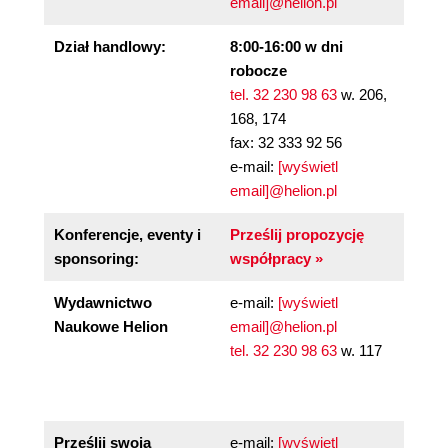
email]@helion.pl
Dział handlowy:
8:00-16:00 w dni
robocze
tel. 32 230 98 63
w. 206,
168, 174
fax: 32 333 92 56
e-mail:
[wyświetl
email]@helion.pl
Konferencje, eventy i
Prześlij propozycję
sponsoring:
współpracy »
Wydawnictwo
e-mail:
[wyświetl
Naukowe Helion
email]@helion.pl
tel. 32 230 98 63
w. 117
Prześlij swoją
e-mail:
[wyświetl