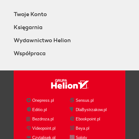
Twoje Konto
Księgarnia
Wydawnictwo Helion
Współpraca
Onepress.pl
Sensus.pl
Editio.pl
DlaBystrzakow.pl
Bezdroza.pl
Ebookpoint.pl
Videopoint.pl
Beya.pl
Czytalisek.pl
Sploty