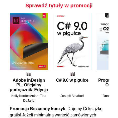
Sprawdź tytuły w promocji
Adobe InDesign
C# 9.0 w pigułce
Programo
PL. Oficjalny
Ozob
podręcznik. Edycja
2020
Kelly Kordes Anton
,
Tina
Joseph Albahari
Dorota Ko
DeJarld
Promocja Bezcenny koszyk.
Dajemy Ci książkę
gratis! Jeżeli minimalna wartość zamówionych