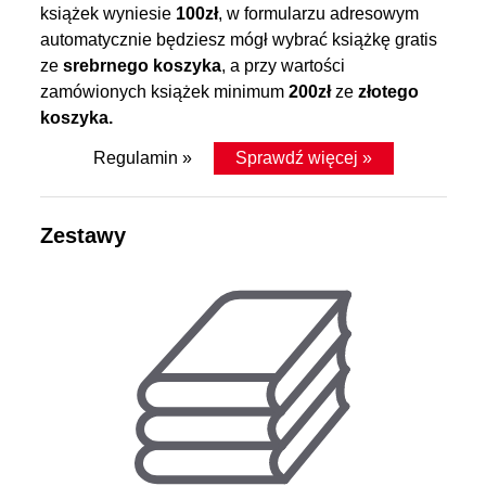
książek wyniesie
100zł
, w formularzu adresowym
automatycznie będziesz mógł wybrać książkę gratis
ze
srebrnego koszyka
, a przy wartości
zamówionych książek minimum
200zł
ze
złotego
koszyka
.
Regulamin »
Sprawdź więcej »
Zestawy