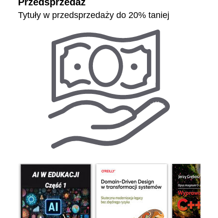
Przedsprzedaż
Tytuły w przedsprzedaży do 20% taniej