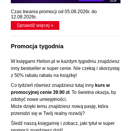
Czas trwania promocji od 05.08.2026r. do
12.08.2026r.
Sprawdź więcej »
Promocja tygodnia
W księgarni Helion.pl w każdym tygodniu znajdziesz
inny bestseller w super cenie. Nie czekaj i skorzystaj
z 50% rabatu rabatu na książkę!
Co tydzień również znajdziesz tutaj inny
kurs w
promocyjnej cenie 39.90 zł
. To świetna okazja, by
zdobyć nowe umiejętności.
Może dzięki temu znajdziesz nową pasję, która
przerodzi się w Twój realny rozwój?
Śledź naszą księgarnię i zobacz, jaki tytuł w super
promocji znajdziesz dziś!