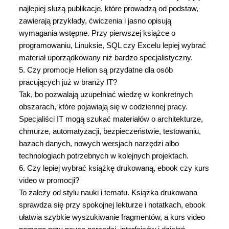
najlepiej służą publikacje, które prowadzą od podstaw,
zawierają przykłady, ćwiczenia i jasno opisują
wymagania wstępne. Przy pierwszej książce o
programowaniu, Linuksie, SQL czy Excelu lepiej wybrać
materiał uporządkowany niż bardzo specjalistyczny.
5. Czy promocje Helion są przydatne dla osób
pracujących już w branży IT?
Tak, bo pozwalają uzupełniać wiedzę w konkretnych
obszarach, które pojawiają się w codziennej pracy.
Specjaliści IT mogą szukać materiałów o architekturze,
chmurze, automatyzacji, bezpieczeństwie, testowaniu,
bazach danych, nowych wersjach narzędzi albo
technologiach potrzebnych w kolejnych projektach.
6. Czy lepiej wybrać książkę drukowaną, ebook czy kurs
video w promocji?
To zależy od stylu nauki i tematu. Książka drukowana
sprawdza się przy spokojnej lekturze i notatkach, ebook
ułatwia szybkie wyszukiwanie fragmentów, a kurs video