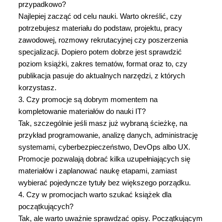
przypadkowo?
Najlepiej zacząć od celu nauki. Warto określić, czy
potrzebujesz materiału do podstaw, projektu, pracy
zawodowej, rozmowy rekrutacyjnej czy poszerzenia
specjalizacji. Dopiero potem dobrze jest sprawdzić
poziom książki, zakres tematów, format oraz to, czy
publikacja pasuje do aktualnych narzędzi, z których
korzystasz.
3. Czy promocje są dobrym momentem na
kompletowanie materiałów do nauki IT?
Tak, szczególnie jeśli masz już wybraną ścieżkę, na
przykład programowanie, analizę danych, administrację
systemami, cyberbezpieczeństwo, DevOps albo UX.
Promocje pozwalają dobrać kilka uzupełniających się
materiałów i zaplanować naukę etapami, zamiast
wybierać pojedyncze tytuły bez większego porządku.
4. Czy w promocjach warto szukać książek dla
początkujących?
Tak, ale warto uważnie sprawdzać opisy. Początkującym