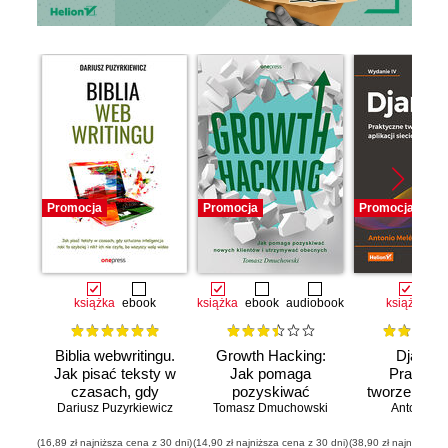
Promocja
Promocja
Promocja
książka
ebook
książka
ebook
audiobook
książka
eb
Biblia webwritingu.
Growth Hacking:
Django 
Jak pisać teksty w
Jak pomaga
Praktyc
czasach, gdy
pozyskiwać
tworzenie ap
Dariusz Puzyrkiewicz
sztuczna
nowych klientów i
Tomasz Dmuchowski
sieciowy
Antonio M
inteligencja robi to
utrzymywać
Wydanie
(16,89 zł najniższa cena z 30 dni)
szybciej i nikt ich
(14,90 zł najniższa cena z 30 dni)
obecnych
(38,90 zł najniższa c