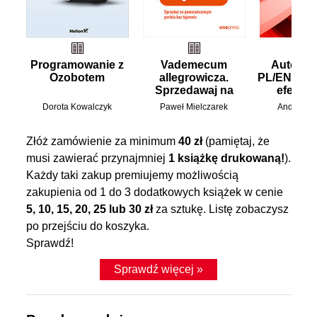
Programowanie z
Vademecum
AutoCA
Ozobotem
allegrowicza.
PL/EN/LT. 
Sprzedawaj na
efekty
pomarańczowym
projekt
Dorota Kowalczyk
Paweł Mielczarek
Andrzej Ja
portalu bez
parametry
tajemnic
nieparamet
Złóż zamówienie za minimum
40 zł
(pamiętaj, że
2D i
musi zawierać przynajmniej
1 książkę drukowaną!
).
Każdy taki zakup premiujemy możliwością
zakupienia od 1 do 3 dodatkowych książek w cenie
5, 10, 15, 20, 25 lub 30 zł
za sztukę. Listę zobaczysz
po przejściu do koszyka.
Sprawdź!
Sprawdź więcej »