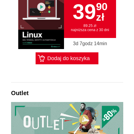
39
90
zł
89.25 zł
najniższa cena z 30 dni
3d 7godz 14min
Dodaj do koszyka
Outlet