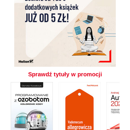
Sprawdź tytuły w promocji