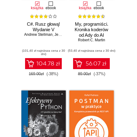
książka
ebook
książka
ebook
C#. Rusz głową!
My, programiści.
Wydanie V
Kronika koderów
Andrew Stellman
,
Jennifer Greene
od Ady do AI
Robert C. Martin
(101,40 zł najniższa cena z 30
(53,40 zł najniższa cena z 30 dni)
dni)
104.78 zł
56.07 zł
169.00zł
(-38%)
89.00zł
(-37%)