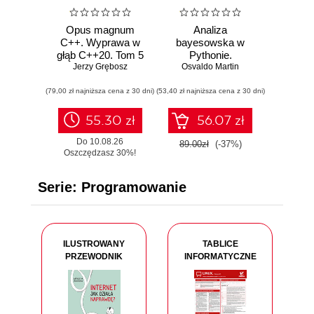
Opus magnum
Analiza
Arch
C++. Wyprawa w
bayesowska w
syst
głąb C++20. Tom 5
Pythonie.
Proje
Jerzy Grębosz
Osvaldo Martin
Praktyczny
Richard D
skalo
przewodnik po
niez
(79,00 zł najniższa cena z 30 dni)
(53,40 zł najniższa cena z 30 dni)
modelowaniu
(41,40 zł najn
oprog
probabilistycznym.
Wydanie III
55.30 zł
56.07 zł
4
Do 10.08.26
89.00zł
(-37%)
69.00
Oszczędzasz 30%!
W realizacji od 11.08.26 r.
Serie: Programowanie
ILUSTROWANY
TABLICE
PRZEWODNIK
INFORMATYCZNE