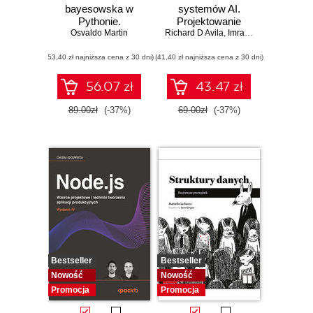
bayesowska w
systemów AI.
Pythonie.
Projektowanie
Osvaldo Martin
Praktyczny
Richard D Avila
skalowalnego i
,
Imran Ahmad
przewodnik po
niezawodnego
(53,40 zł najniższa cena z 30 dni)
modelowaniu
(41,40 zł najniższa cena z 30 dni)
oprogramowania
probabilistycznym.
Wydanie III
56.07 zł
43.47 zł
89.00zł
(-37%)
69.00zł
(-37%)
Bestseller
Bestseller
Nowość
Nowość
Promocja
Promocja