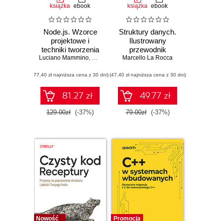
książka
ebook
książka
ebook
Node.js. Wzorce
Struktury danych.
projektowe i
Ilustrowany
techniki tworzenia
przewodnik
Luciano Mammino
aplikacji
,
Mario Casciaro
Marcello La Rocca
,
Colin J. Ihrig (Foreword)
,
Matteo
produkcyjnych.
(77,40 zł najniższa cena z 30 dni)
Wydanie IV
(47,40 zł najniższa cena z 30 dni)
81.27 zł
49.77 zł
129.00zł
(-37%)
79.00zł
(-37%)
Nowość
Promocja