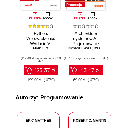
Promocja
Promocja
książka
ebook
książka
ebook
książ
Python.
Architektura
Struktu
Wprowadzenie.
systemów AI.
Ilus
Wydanie VI
Projektowanie
prz
Mark Lutz
Richard D Avila
skalowalnego i
,
Imran Ahmad
Marcel
niezawodnego
(119,40 zł najniższa cena z 30
(41,40 zł najniższa cena z 30 dni)
oprogramowania
(47,40 zł najn
dni)
125.37 zł
43.47 zł
199.00zł
(-37%)
69.00zł
(-37%)
79.00
Autorzy: Programowanie
ERIC MATTHES
ROBERT C. MARTIN