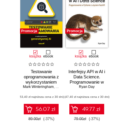
Promocja
Promocja
książka
ebook
książka
ebook
Testowanie
Interfejsy API w AI i
oprogramowania z
Data Science.
wykorzystaniem
Programowanie w
Mark Winteringham
generatywnej AI
,
Nicola Martin (Przedmowa)
Pythonie z
Ryan Day
użyciem FastAPI
(53,40 zł najniższa cena z 30 dni)
(47,40 zł najniższa cena z 30 dni)
56.07 zł
49.77 zł
89.00zł
(-37%)
79.00zł
(-37%)