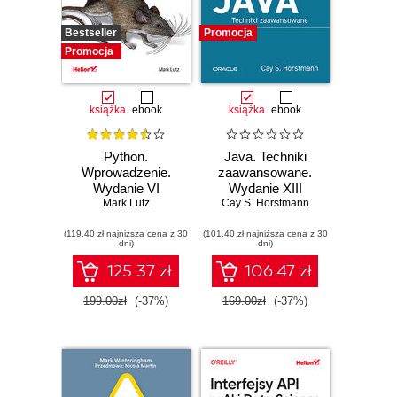
Bestseller
Promocja
Promocja
książka
ebook
książka
ebook
Python.
Java. Techniki
Wprowadzenie.
zaawansowane.
Wydanie VI
Wydanie XIII
Mark Lutz
Cay S. Horstmann
(119,40 zł najniższa cena z 30
(101,40 zł najniższa cena z 30
dni)
dni)
125.37 zł
106.47 zł
199.00zł
(-37%)
169.00zł
(-37%)