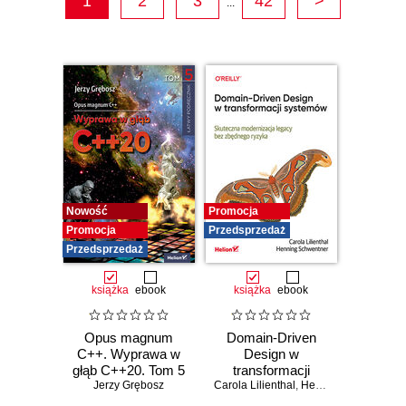
1
2
3
42
>
...
Nowość
Promocja
Promocja
Przedsprzedaż
Przedsprzedaż
książka
ebook
książka
ebook
Opus magnum
Domain-Driven
C++. Wyprawa w
Design w
głąb C++20. Tom 5
transformacji
Jerzy Grębosz
Carola Lilienthal
systemów.
,
Henning Schwentner
Skuteczna