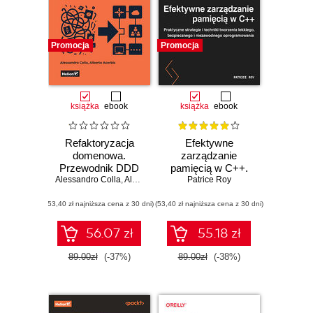
Promocja
Promocja
książka
ebook
książka
ebook
Refaktoryzacja
Efektywne
domenowa.
zarządzanie
Przewodnik DDD
pamięcią w C++.
Alessandro Colla
po przekształcaniu
,
Alberto Acerbis
Praktyczne
Patrice Roy
architektury
strategie i techniki
(53,40 zł najniższa cena z 30 dni)
monolitycznej w
(53,40 zł najniższa cena z 30 dni)
tworzenia lekkiego,
systemy
bezpiecznego i
modularne i
niezawodnego
56.07 zł
55.18 zł
mikrousługi
oprogramowania
89.00zł
(-37%)
89.00zł
(-38%)