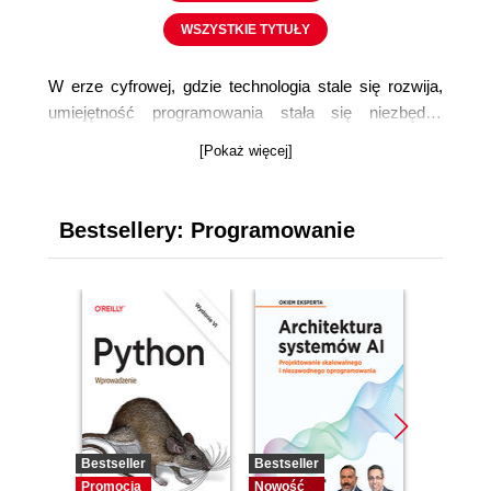
WSZYSTKIE TYTUŁY
W erze cyfrowej, gdzie technologia stale się rozwija,
umiejętność programowania stała się niezbędna
zarówno dla profesjonalistów IT, jak i dla entuzjastów
[Pokaż więcej]
technologii. Helion, będąc liderem na rynku literatury
komputerowej, oferuje bogaty wybór
książek do nauki
programowania
, które są kluczowe dla każdego, kto
Bestsellery: Programowanie
chce zgłębiać tajniki
kodowania
.
Bestseller
Bestseller
Bestseller
Promocja
Nowość
Nowość