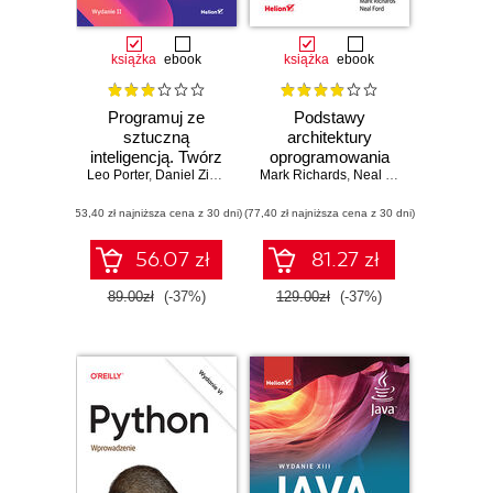
książka
ebook
książka
ebook
Programuj ze
Podstawy
sztuczną
architektury
inteligencją. Twórz
oprogramowania
Leo Porter
kod w Pythonie z
,
Daniel Zingaro
Mark Richards
dla inżynierów.
,
Neal Ford
wykorzystaniem
Wydanie II
(53,40 zł najniższa cena z 30 dni)
GitHub Copilot i
(77,40 zł najniższa cena z 30 dni)
ChatGPT. Wydanie
II
56.07 zł
81.27 zł
89.00zł
(-37%)
129.00zł
(-37%)