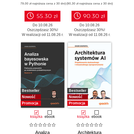
(79,00 zł najniższa cena z 30 dni)
(90,30 zł najniższa cena z 30 dni)
modernizacja
legacy bez
zbędnego ryzyka
55.30 zł
90.30 zł
Do 10.08.26
Do 10.08.26
Oszczędzasz 30%!
Oszczędzasz 30%!
W realizacji od 11.08.26 r.
W realizacji od 11.08.26 r.
Bestseller
Bestseller
Nowość
Nowość
Promocja
Promocja
książka
ebook
książka
ebook
Analiza
Architektura