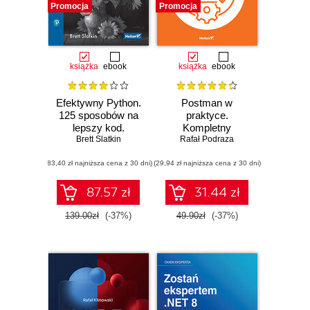
Promocja
Promocja
książka
ebook
książka
ebook
Efektywny Python.
Postman w
125 sposobów na
praktyce.
lepszy kod.
Kompletny
Wydanie III
Brett Slatkin
przewodnik po
Rafał Podraza
REST API
(83,40 zł najniższa cena z 30 dni)
(29,94 zł najniższa cena z 30 dni)
87.57 zł
31.44 zł
139.00zł
(-37%)
49.90zł
(-37%)