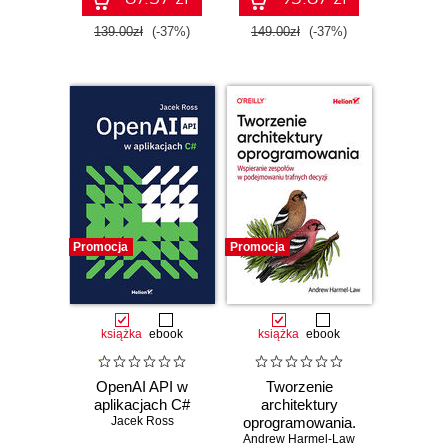
oraz Pythona.
Wydanie II
139.00zł
(-37%)
149.00zł
(-37%)
Promocja
Promocja
książka
ebook
książka
ebook
OpenAI API w
Tworzenie
aplikacjach C#
architektury
Jacek Ross
oprogramowania.
Andrew Harmel-Law
Wspieranie