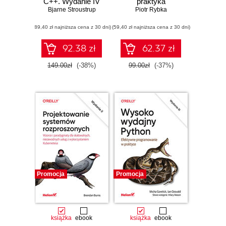
C++. Wydanie IV
praktyka
Bjarne Stroustrup
Piotr Rybka
(89,40 zł najniższa cena z 30 dni)
(59,40 zł najniższa cena z 30 dni)
92.38 zł
62.37 zł
149.00zł
(-38%)
99.00zł
(-37%)
Promocja
Promocja
książka
ebook
książka
ebook