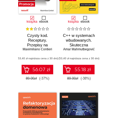
Promocja
książka
ebook
książka
ebook
Czysty kod.
C++ w systemach
Receptury.
wbudowanych.
Przepisy na
Skuteczna
Maximiliano Contieri
poprawienie
Amar Mahmutbegović
migracja z C do
struktury i jakości
nowoczesnego
(53,40 zł najniższa cena z 30 dni)
Twojego kodu
(53,40 zł najniższa cena z 30 dni)
C++
56.07 zł
55.18 zł
89.00zł
(-37%)
89.00zł
(-38%)