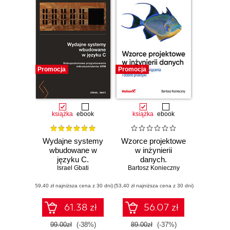
Promocja
Promocja
książka
ebook
książka
ebook
Wydajne systemy
Wzorce projektowe
wbudowane w
w inżynierii
języku C.
danych.
Niskopoziomowe
Israel Gbati
Bartosz Konieczny
Sprawdzone
programowanie
rozwiązania i dobre
(59,40 zł najniższa cena z 30 dni)
mikrokontrolerów
(53,40 zł najniższa cena z 30 dni)
praktyki
ARM
61.38 zł
56.07 zł
99.00zł
(-38%)
89.00zł
(-37%)