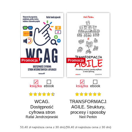
Promocja
Promocja
książka
ebook
książka
ebook
WCAG.
TRANSFORMACJA
Dostępność
AGILE. Struktury,
cyfrowa stron
procesy i sposoby
Rafał Jendrzejewski
internetowych i
myślenia w erze
Neil Perkin
aplikacji
cyfrowej
(53,40 zł najniższa cena z 30 dni)
(59,40 zł najniższa cena z 30 dni)