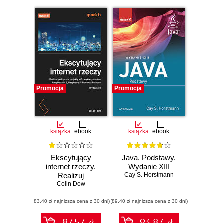
Promocja
Promocja
książka
ebook
książka
ebook
Ekscytujący
Java. Podstawy.
internet rzeczy.
Wydanie XIII
Realizuj
Cay S. Horstmann
praktyczne
Colin Dow
projekty IoT z
(83,40 zł najniższa cena z 30 dni)
wykorzystaniem
(89,40 zł najniższa cena z 30 dni)
Raspberry Pi 5,
Raspberry Pi Pico
87.57 zł
93.87 zł