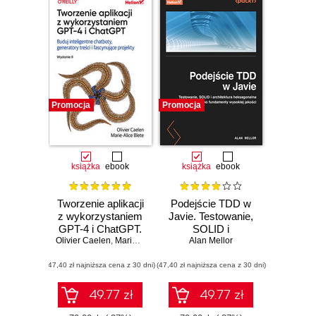
Promocja
Promocja
książka
ebook
książka
ebook
Tworzenie aplikacji
Podejście TDD w
z wykorzystaniem
Javie. Testowanie,
GPT-4 i ChatGPT.
SOLID i
Olivier Caelen
Buduj inteligentne
,
Marie-Alice Blete
architektura
Alan Mellor
chatboty,
heksagonalna jako
(47,40 zł najniższa cena z 30 dni)
generatory treści i
(47,40 zł najniższa cena z 30 dni)
fundamenty
realizuj
wysokiej jakości
fascynujące
49.77 zł
49.77 zł
projekty. Wydanie