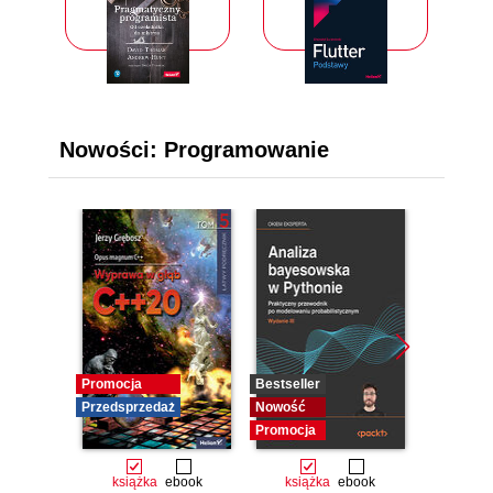
Nowości: Programowanie
Promocja
Bestseller
Bestseller
Przedsprzedaż
Nowość
Nowość
Promocja
Promocja
książka
ebook
książka
ebook
książ