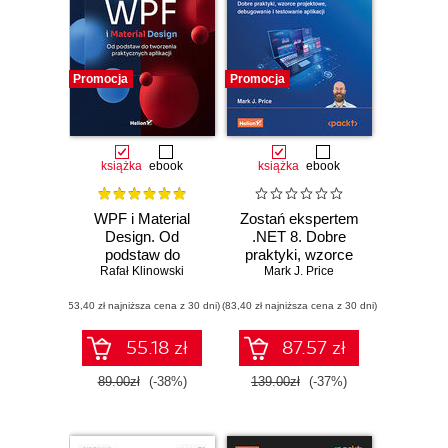
Promocja
Promocja
książka
ebook
książka
ebook
WPF i Material
Zostań ekspertem
Design. Od
.NET 8. Dobre
podstaw do
praktyki, wzorce
Rafał Klinowski
tworzenia
projektowe,
Mark J. Price
praktycznych
debugowanie i
(53,40 zł najniższa cena z 30 dni)
aplikacji
(83,40 zł najniższa cena z 30 dni)
testowanie aplikacji
55.18 zł
87.57 zł
89.00zł
(-38%)
139.00zł
(-37%)