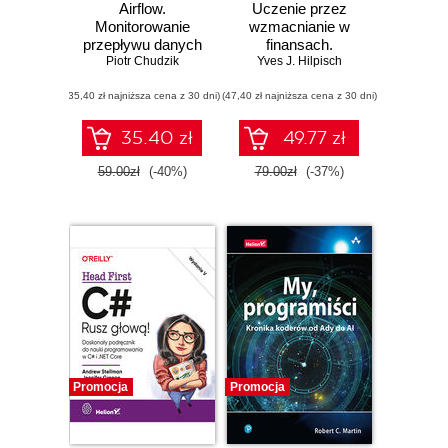
Airflow.
Uczenie przez
Monitorowanie
wzmacnianie w
przepływu danych
finansach.
Piotr Chudzik
Wprowadzenie z
Yves J. Hilpisch
wykorzystaniem
(35,40 zł najniższa cena z 30 dni)
(47,40 zł najniższa cena z 30 dni)
Pythona
35.40 zł
49.77 zł
59.00zł
(-40%)
79.00zł
(-37%)
Promocja
Promocja