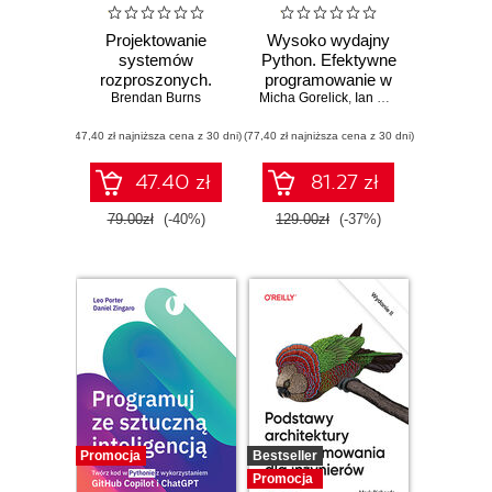
Projektowanie
Wysoko wydajny
systemów
Python. Efektywne
rozproszonych.
programowanie w
Brendan Burns
Wzorce i
Micha Gorelick
praktyce. Wydanie
,
Ian Ozsvald
,
Hilary Ma
paradygmaty dla
III
(47,40 zł najniższa cena z 30 dni)
skalowalnych,
(77,40 zł najniższa cena z 30 dni)
niezawodnych
usług z
47.40 zł
81.27 zł
wykorzystaniem
Kubernetesa.
79.00zł
(-40%)
129.00zł
(-37%)
Wydanie II
Promocja
Bestseller
Promocja