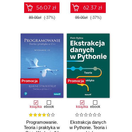
56.07 zł
62.37 zł
89.00zł
(-37%)
99.00zł
(-37%)
Promocja
Promocja
książka
ebook
książka
ebook
Programowanie.
Ekstrakcja danych
Teoria i praktyka w
w Pythonie. Teoria i