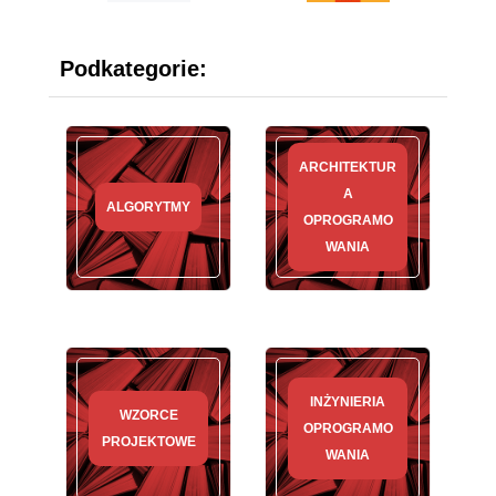
Podkategorie:
ARCHITEKTUR
A
ALGORYTMY
OPROGRAMO
WANIA
INŻYNIERIA
WZORCE
OPROGRAMO
PROJEKTOWE
WANIA