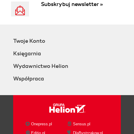
Subskrybuj newsletter »
Twoje Konto
Księgarnia
Wydawnictwo Helion
Współpraca
Onepress.pl
Sensus.pl
Editio.pl
DlaBystrzakow.pl