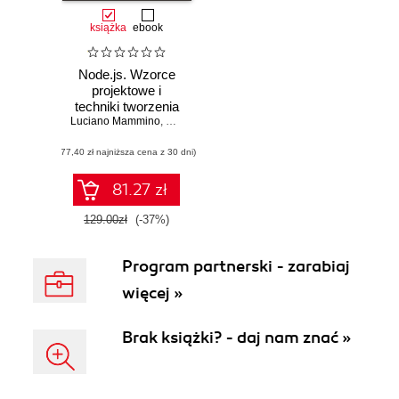
książka
ebook
Node.js. Wzorce
projektowe i
techniki tworzenia
Luciano Mammino
aplikacji
,
Mario Casciaro
,
Colin J. Ihrig (Foreword)
,
Matteo
produkcyjnych.
(77,40 zł najniższa cena z 30 dni)
Wydanie IV
81.27 zł
129.00zł
(-37%)
Program partnerski - zarabiaj
więcej »
Brak książki? - daj nam znać »