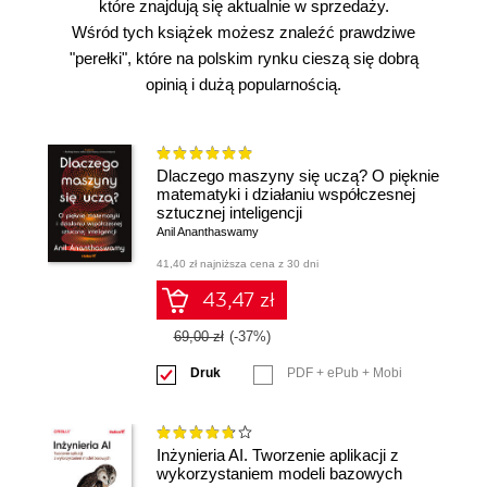
które znajdują się aktualnie w sprzedaży.
Wśród tych książek możesz znaleźć prawdziwe
"perełki", które na polskim rynku cieszą się dobrą
opinią i dużą popularnością.
Dlaczego maszyny się uczą? O pięknie
matematyki i działaniu współczesnej
sztucznej inteligencji
Anil Ananthaswamy
41,40 zł najniższa cena z 30 dni
43,47 zł
69,00 zł
(-37%)
Druk
PDF + ePub + Mobi
Inżynieria AI. Tworzenie aplikacji z
wykorzystaniem modeli bazowych