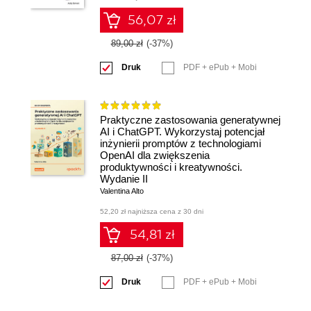
56,07 zł
89,00 zł
(-37%)
Druk
PDF + ePub + Mobi
Praktyczne zastosowania generatywnej
AI i ChatGPT. Wykorzystaj potencjał
inżynierii promptów z technologiami
OpenAI dla zwiększenia
produktywności i kreatywności.
Wydanie II
Valentina Alto
52,20 zł najniższa cena z 30 dni
54,81 zł
87,00 zł
(-37%)
Druk
PDF + ePub + Mobi