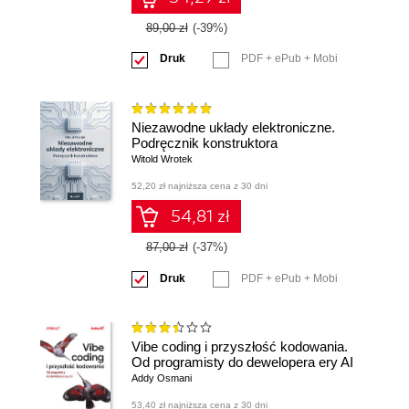
89,00 zł
(-39%)
Druk
PDF + ePub + Mobi
Niezawodne układy elektroniczne.
Podręcznik konstruktora
Witold Wrotek
52,20 zł najniższa cena z 30 dni
54,81 zł
87,00 zł
(-37%)
Druk
PDF + ePub + Mobi
Vibe coding i przyszłość kodowania.
Od programisty do dewelopera ery AI
Addy Osmani
53,40 zł najniższa cena z 30 dni