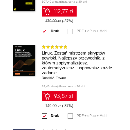
107,40 zł najniższa cena z 30 dni
112,77 zł
179,00 zł
(-37%)
Druk
PDF + ePub + Mobi
Linux. Zostań mistrzem skryptów
powłoki. Najlepszy przewodnik, z
którym zoptymalizujesz,
zautomatyzujesz i usprawnisz każde
zadanie
Donald A. Tevault
89,40 zł najniższa cena z 30 dni
93,87 zł
149,00 zł
(-37%)
Druk
PDF + ePub + Mobi