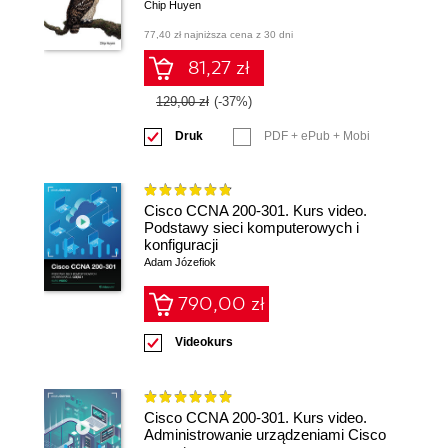
Chip Huyen
77,40 zł najniższa cena z 30 dni
81,27 zł
129,00 zł
(-37%)
Druk
PDF + ePub + Mobi
Cisco CCNA 200-301. Kurs video.
Podstawy sieci komputerowych i
konfiguracji
Adam Józefiok
790,00 zł
Videokurs
Cisco CCNA 200-301. Kurs video.
Administrowanie urządzeniami Cisco