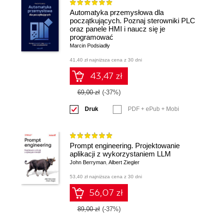
Automatyka przemysłowa dla
początkujących. Poznaj sterowniki PLC
oraz panele HMI i naucz się je
programować
Marcin Podsiadły
41,40 zł najniższa cena z 30 dni
43,47 zł
69,00 zł
(-37%)
Druk
PDF + ePub + Mobi
Prompt engineering. Projektowanie
aplikacji z wykorzystaniem LLM
John Berryman
,
Albert Ziegler
53,40 zł najniższa cena z 30 dni
56,07 zł
89,00 zł
(-37%)