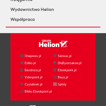
Wydawnictwo Helion
Współpraca
Onepress.pl
Sensus.pl
Editio.pl
DlaBystrzakow.pl
Bezdroza.pl
Ebookpoint.pl
Videopoint.pl
Beya.pl
Czytalisek.pl
Sploty
Biblio.Ebookpoint.pl