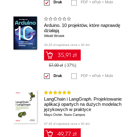
Druk
PDF + ePub + Mobi
Arduino. 10 projektów, które naprawdę
działają
Witold Wrotek
34,20 zł najniższa cena z 30 dni
35,91 zł
57,00 zł
(-37%)
Druk
PDF + ePub + Mobi
LangChain i LangGraph. Projektowanie
aplikacji opartych na dużych modelach
językowych w praktyce
Mayo Oshin
,
Nuno Campos
47,40 zł najniższa cena z 30 dni
49,77 zł