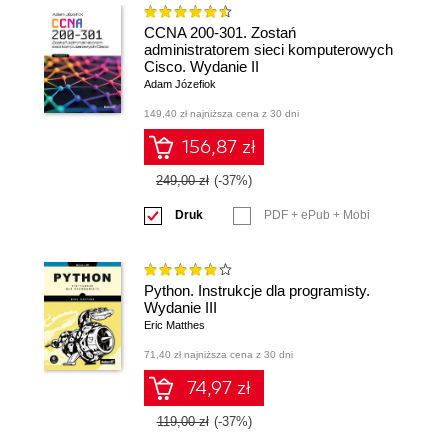
CCNA 200-301. Zostań
administratorem sieci komputerowych
Cisco. Wydanie II
Adam Józefiok
149,40 zł najniższa cena z 30 dni
156,87 zł
249,00 zł
(-37%)
Druk
PDF + ePub + Mobi
Python. Instrukcje dla programisty.
Wydanie III
Eric Matthes
71,40 zł najniższa cena z 30 dni
74,97 zł
119,00 zł
(-37%)