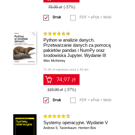
79,00 zł
(-37%)
Druk
PDF + ePub + Mobi
Python w analizie danych.
Przetwarzanie danych za pomocą
pakietów pandas i NumPy oraz
środowiska Jupyter. Wydanie III
Wes McKinney
71,40 zł najniższa cena z 30 dni
74,97 zł
119,00 zł
(-37%)
Druk
PDF + ePub + Mobi
Systemy operacyjne. Wydanie V
Andrew S. Tanenbaum
,
Herbert Bos