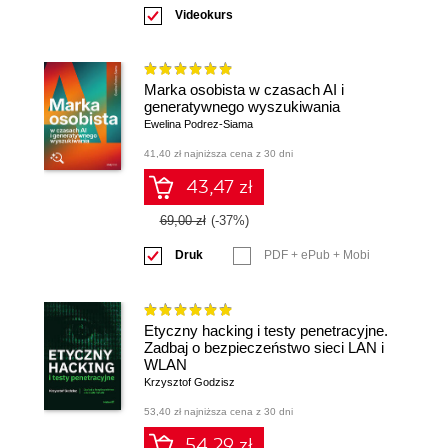
Videokurs
Marka osobista w czasach AI i
generatywnego wyszukiwania
Ewelina Podrez-Siama
41,40 zł najniższa cena z 30 dni
43,47 zł
69,00 zł
(-37%)
Druk
PDF + ePub + Mobi
Etyczny hacking i testy penetracyjne.
Zadbaj o bezpieczeństwo sieci LAN i
WLAN
Krzysztof Godzisz
53,40 zł najniższa cena z 30 dni
54,29 zł