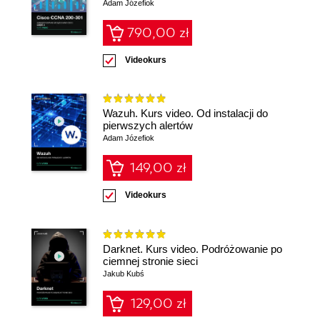
Adam Józefiok
790,00 zł
Videokurs
Wazuh. Kurs video. Od instalacji do
pierwszych alertów
Adam Józefiok
149,00 zł
Videokurs
Darknet. Kurs video. Podróżowanie po
ciemnej stronie sieci
Jakub Kubś
129,00 zł