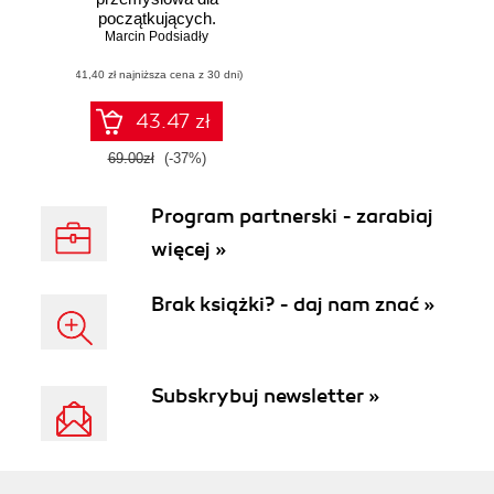
początkujących.
Poznaj sterowniki
Marcin Podsiadły
PLC oraz panele
(41,40 zł najniższa cena z 30 dni)
HMI i naucz się je
programować
43.47 zł
69.00zł
(-37%)
Program partnerski - zarabiaj
więcej »
Brak książki? - daj nam znać »
Subskrybuj newsletter »