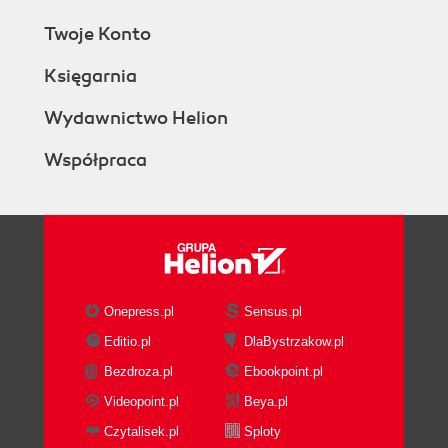
Twoje Konto
Księgarnia
Wydawnictwo Helion
Współpraca
Onepress.pl
Sensus.pl
Editio.pl
DlaBystrzakow.pl
Bezdroza.pl
Ebookpoint.pl
Videopoint.pl
Beya.pl
Czytalisek.pl
Sploty