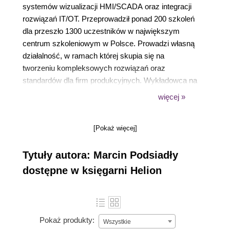
systemów wizualizacji HMI/SCADA oraz integracji
rozwiązań IT/OT. Przeprowadził ponad 200 szkoleń
dla przeszło 1300 uczestników w największym
centrum szkoleniowym w Polsce. Prowadzi własną
działalność, w ramach której skupia się na
tworzeniu kompleksowych rozwiązań oraz
standardów dla firm produkcyjnych. Wykładowca na
Studiach Podyplomowych, autor unikalnych
więcej »
materiałów eksperckich z zakresu automatyki
przemysłowej, zwycięzca pierwszej edycji
[Pokaż więcej]
Mistrzostw Polski Programistów PLC (2018).
Tytuły autora: Marcin Podsiadły
dostępne w księgarni Helion
Pokaż produkty:
Wszystkie