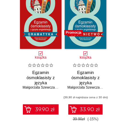
Promocja
książka
książka
Egzamin
Egzamin
ósmoklasisty z
ósmoklasisty z
języka
języka
angielskiego -
Małgorzata Szewczak
,
Anna Wiśniewska
angielskiego -
Małgorzata Szewczak
,
Anna Wiśniews
gramatyka
słownictwo
(39,90 zł najniższa cena z 30 dni)
39.90 zł
33.90 zł
39.90zł
(-15%)