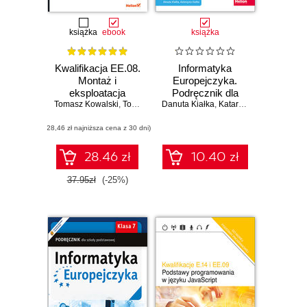
książka
ebook
książka
Kwalifikacja EE.08.
Informatyka
Montaż i
Europejczyka.
eksploatacja
Podręcznik dla
Tomasz Kowalski
systemów
,
Tomasz Orkisz
Danuta Kiałka
szkoły
,
Katarzyna Kiałka
komputerowych,
podstawowej.
(28,46 zł najniższa cena z 30 dni)
urządzeń
Klasa 4
peryferyjnych i
sieci. Część 2.
28.46 zł
10.40 zł
Systemy
operacyjne.
37.95zł
(-25%)
Podręcznik do
nauki zawodu
technik informatyk