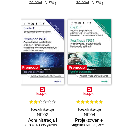
nauki zawodu
technik
79.00zł
(-15%)
79.00zł
(-15%)
technik
programista
programista
Promocja
Promocja
książka
książka
Kwalifikacja
Kwalifikacja
INF.02.
INF.04.
Administracja i
Projektowanie,
eksploatacja
Jarosław Orczykowski
,
Artur Rudnicki
Angelika Krupa
programowanie i
,
Weronika Kortas
systemów
testowanie