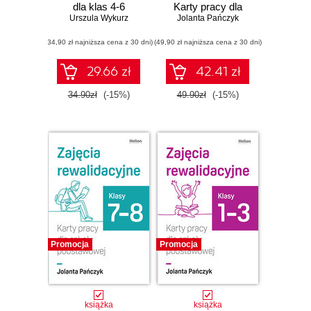
dla klas 4-6
Karty pracy dla
Urszula Wykurz
Jolanta Pańczyk
szkoły
podstawowej,
(34,90 zł najniższa cena z 30 dni)
(49,90 zł najniższa cena z 30 dni)
klasy 4-6
29.66 zł
42.41 zł
34.90zł
(-15%)
49.90zł
(-15%)
Promocja
Promocja
książka
książka