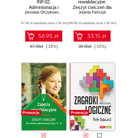
INF.02.
rewalidacyjne.
Administracja i
Zeszyt ćwiczeń dla
eksploatacja
Jarosław Orczykowski
,
Artur Rudnicki
Jolanta Pańczyk
szkoły
systemów
podstawowej,
(67,00 zł najniższa cena z 30 dni)
komputerowych,
(39,00 zł najniższa cena z 30 dni)
klasy 1 - 3
urządzeń
(Wydanie II)
peryferyjnych i
56.95 zł
33.15 zł
lokalnych sieci
komputerowych.
67.00zł
(-15%)
39.00zł
(-15%)
Część 3. Lokalne
sieci
komputerowe.
Podręcznik do
nauki zawodu
technik informatyk
Promocja
Promocja