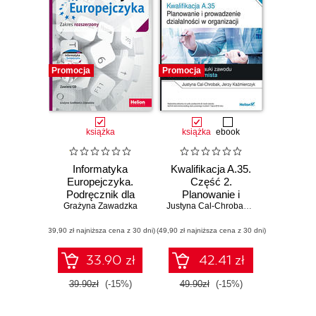
Promocja
Promocja
książka
książka
ebook
Informatyka
Kwalifikacja A.35.
Europejczyka.
Część 2.
Podręcznik dla
Planowanie i
Grażyna Zawadzka
szkół
prowadzenie
Justyna Cal-Chrobak
,
Jerzy Kaźmiercz
ponadgimnazjalnych.
działalności w
(39,90 zł najniższa cena z 30 dni)
Zakres
(49,90 zł najniższa cena z 30 dni)
organizacji.
rozszerzony.
Podręcznik do
Część 1 (Wydanie
nauki zawodu
33.90 zł
42.41 zł
III)
technik
ekonomista
39.90zł
(-15%)
49.90zł
(-15%)