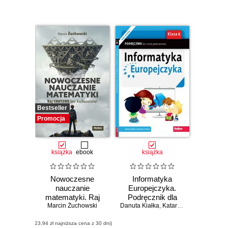
Bestseller
Promocja
książka
ebook
książka
Nowoczesne
Informatyka
nauczanie
Europejczyka.
matematyki. Raj
Podręcznik dla
Marcin Żuchowski
Cantora bez
Danuta Kiałka
szkoły
,
Katarzyna Kiałka
kalkulatora?
podstawowej.
(23,94 zł najniższa cena z 30 dni)
Klasa 6 (Wydanie