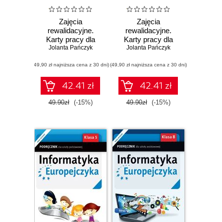
Zajęcia
Zajęcia
rewalidacyjne.
rewalidacyjne.
Karty pracy dla
Karty pracy dla
Jolanta Pańczyk
szkoły
Jolanta Pańczyk
szkoły
podstawowej,
podstawowej,
(49,90 zł najniższa cena z 30 dni)
klasy 7-8
(49,90 zł najniższa cena z 30 dni)
klasy 1-3
42.41 zł
42.41 zł
49.90zł
(-15%)
49.90zł
(-15%)