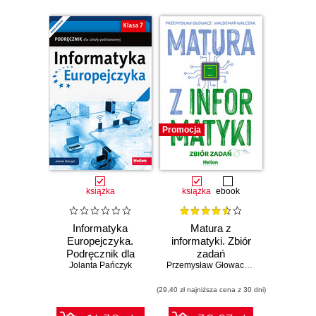
Promocja
książka
książka
ebook
Informatyka
Matura z
Europejczyka.
informatyki. Zbiór
Podręcznik dla
zadań
Jolanta Pańczyk
szkoły
Przemysław Głowacz
,
Waldemar Walc
podstawowej.
Klasa 7 (Wydanie
(29,40 zł najniższa cena z 30 dni)
II)