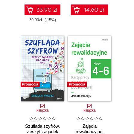
II)
33.90 zł
14.60 zł
39.90zł
(-15%)
Promocja
Promocja
książka
książka
Szuflada szyfrów.
Zajęcia
Zeszyt zagadek
rewalidacyjne.