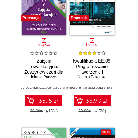
Promocja
Promocja
książka
książka
Zajęcia
Kwalifikacja EE.09.
rewalidacyjne.
Programowanie,
Zeszyt ćwiczeń dla
tworzenie i
Jolanta Pańczyk
szkoły
administrowanie
Jolanta Pokorska
podstawowej,
stronami
(39,00 zł najniższa cena z 30 dni)
klasy 7 - 8
(39,90 zł najniższa cena z 30 dni)
internetowymi i
bazami danych.
Część 3.
33.15 zł
33.90 zł
Tworzenie i
administrowanie
39.00zł
(-15%)
39.90zł
(-15%)
bazami danych.
Podręcznik do
nauki zawodu
technik informatyk