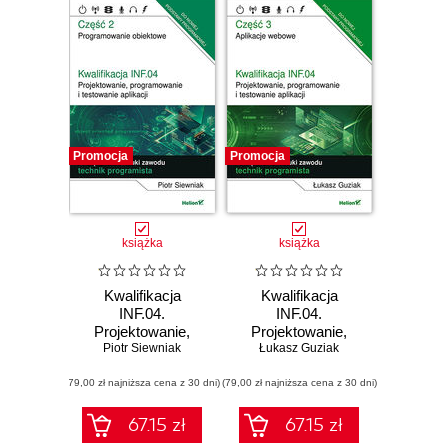
Promocja
Promocja
książka
książka
Kwalifikacja
Kwalifikacja
INF.04.
INF.04.
Projektowanie,
Projektowanie,
programowanie i
Piotr Siewniak
programowanie i
Łukasz Guziak
testowanie
testowanie
(79,00 zł najniższa cena z 30 dni)
aplikacji. Część 2.
(79,00 zł najniższa cena z 30 dni)
aplikacji. Część 3.
Programowanie
Aplikacje webowe.
obiektowe.
Podręcznik do
67.15 zł
67.15 zł
Podręcznik do
nauki zawodu