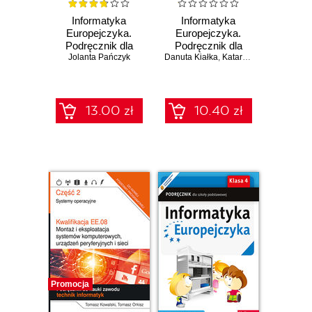
Informatyka
Informatyka
Europejczyka.
Europejczyka.
Podręcznik dla
Podręcznik dla
Jolanta Pańczyk
szkoły
Danuta Kiałka
szkoły
,
Katarzyna Kiałka
podstawowej.
podstawowej.
Klasa 8
Klasa 5
13.00 zł
10.40 zł
Promocja