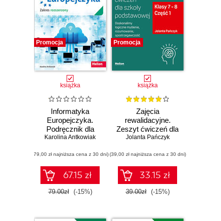
Promocja
Promocja
książka
książka
Informatyka
Zajęcia
Europejczyka.
rewalidacyjne.
Podręcznik dla
Zeszyt ćwiczeń dla
Karolina Antkowiak
szkół
Jolanta Pańczyk
szkoły
ponadpodstawowych.
podstawowej,
(79,00 zł najniższa cena z 30 dni)
Zakres
(39,00 zł najniższa cena z 30 dni)
klasy 7 - 8. Część
rozszerzony.
1. Doskonalimy
Część 2
logiczne myślenie,
67.15 zł
33.15 zł
rozumowanie,
spostrzegawczość
79.00zł
(-15%)
39.00zł
(-15%)
i percepcję
wzrokowo-
słuchową