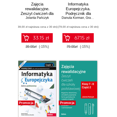
Zajęcia
Informatyka
rewalidacyjne.
Europejczyka.
Zeszyt ćwiczeń dla
Podręcznik dla
Jolanta Pańczyk
szkoły
Danuta Korman
szkół
,
Grażyna Szabłowicz-Zawadzka
podstawowej,
ponadpodstawowych.
(39,00 zł najniższa cena z 30 dni)
klasy 1 - 3. Część
(79,00 zł najniższa cena z 30 dni)
Zakres
2. Poszerzamy
rozszerzony.
wiedzę o
Część 1 (wydanie
33.15 zł
67.15 zł
otaczającym
z numerem
świecie i
dopuszczenia)
39.00zł
(-15%)
79.00zł
(-15%)
doskonalimy
logiczne myślenie
Promocja
Promocja