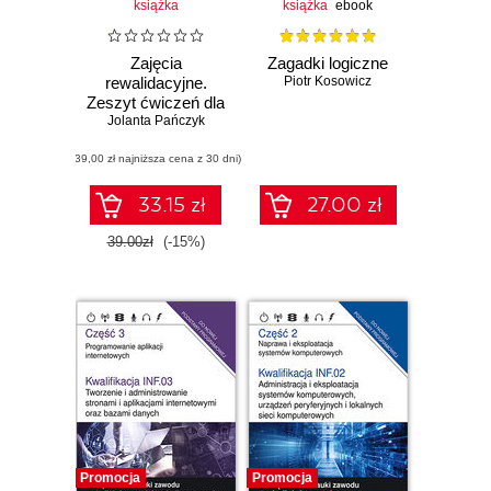
książka
książka
ebook
Zajęcia
Zagadki logiczne
rewalidacyjne.
Piotr Kosowicz
Zeszyt ćwiczeń dla
Jolanta Pańczyk
szkoły
podstawowej,
(39,00 zł najniższa cena z 30 dni)
klasy 4 - 8
33.15 zł
27.00 zł
39.00zł
(-15%)
Promocja
Promocja