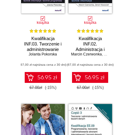
książka
książka
Kwalifikacja
Kwalifikacja
INF.03. Tworzenie i
INF.02.
administrowanie
Administracja i
Jolanta Pokorska
stronami i
Marcin Czerwonka
eksploatacja
,
Zenon Nowocień
aplikacjami
systemów
(67,00 zł najniższa cena z 30 dni)
internetowymi oraz
(67,00 zł najniższa cena z 30 dni)
komputerowych,
bazami danych.
urządzeń
Część 3.
peryferyjnych i
56.95 zł
56.95 zł
Programowanie
lokalnych sieci
aplikacji
komputerowych.
67.00zł
(-15%)
67.00zł
(-15%)
internetowych.
Część 2. Naprawa
Podręcznik do
i eksploatacja
nauki zawodu
systemów
technik informatyk
komputerowych.
i technik
Podręcznik do
programista
nauki zawodu
technik informatyk