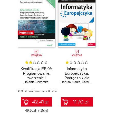
Promocja
książka
książka
Kwalifikacja EE.09.
Informatyka
Programowanie,
Europejczyka.
tworzenie i
Podręcznik dla
administrowanie
Jolanta Pokorska
Danuta Kiałka
szkoły
,
Katarzyna Kiałka
stronami
podstawowej.
(49,90 zł najniższa cena z 30 dni)
internetowymi i
Klasa 6
bazami danych.
Część 1.
42.41 zł
11.70 zł
Tworzenie stron
internetowych.
49.90zł
(-15%)
Podręcznik do