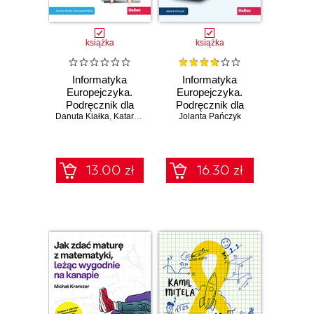
książka
książka
Informatyka
Informatyka
Europejczyka.
Europejczyka.
Podręcznik dla
Podręcznik dla
Danuta Kiałka
szkoły
,
Katarzyna Kiałka
Jolanta Pańczyk
szkoły
podstawowej.
podstawowej.
Klasa 5 (Wydanie
Klasa 8 (Wydanie
II)
II)
13.00 zł
16.30 zł