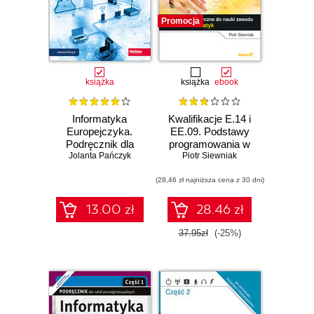
Promocja
książka
książka
ebook
Informatyka
Kwalifikacje E.14 i
Europejczyka.
EE.09. Podstawy
Podręcznik dla
programowania w
Jolanta Pańczyk
szkoły
języku JavaScript.
Piotr Siewniak
podstawowej.
Ćwiczenia
Klasa 7
(28,46 zł najniższa cena z 30 dni)
praktyczne do
nauki zawodu
technik informatyk
13.00 zł
28.46 zł
37.95zł
(-25%)