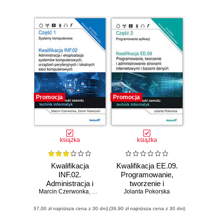
nauki zawodu
technik informatyk
Promocja
Promocja
książka
książka
Kwalifikacja
Kwalifikacja EE.09.
INF.02.
Programowanie,
Administracja i
tworzenie i
Marcin Czerwonka
eksploatacja
,
Zenon Nowocień
administrowanie
Jolanta Pokorska
systemów
stronami
(67,00 zł najniższa cena z 30 dni)
komputerowych,
(39,90 zł najniższa cena z 30 dni)
internetowymi i
urządzeń
bazami danych.