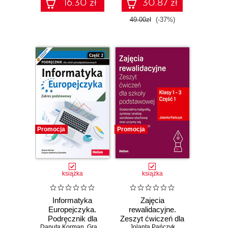
16.30 zł
30.87 zł
49.00zł
(-37%)
Promocja
Promocja
książka
książka
Informatyka
Zajęcia
Europejczyka.
rewalidacyjne.
Podręcznik dla
Zeszyt ćwiczeń dla
Danuta Korman
szkół
,
Grażyna Szabłowicz-Zawadzka
Jolanta Pańczyk
szkoły