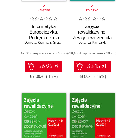
książka
książka
Informatyka
Zajęcia
Europejczyka.
rewalidacyjne.
Podręcznik dla
Zeszyt ćwiczeń dla
Danuta Korman
szkół
,
Grażyna Szabłowicz-Zawadzka
Jolanta Pańczyk
szkoły
ponadpodstawowych.
podstawowej,
(67,00 zł najniższa cena z 30 dni)
Zakres
(39,00 zł najniższa cena z 30 dni)
klasy 7 - 8. Część
podstawowy.
2. Bogacimy
Część 1
słownictwo,
56.95 zł
33.15 zł
utrwalamy
poprawne formy
67.00zł
(-15%)
39.00zł
(-15%)
gramatyczne i
zasady ortografii.
Uczymy się o
emocjach,
uczuciach i
zachowaniach