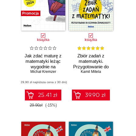
Promocja
książka
książka
Jak zdać maturę z
Zbiór zadań z
matematyki leżąc
matematyki.
wygodnie na
Przygotowanie do
kanapie. Zadania z
Michał Kremzer
Kamil Mitela
egzaminu
zakresu
ósmoklasisty
(29,90 zł najniższa cena z 30 dni)
podstawowego w
formule 2024
25.41 zł
39.90 zł
29.90zł
(-15%)