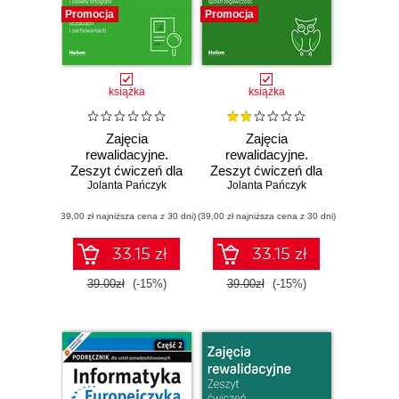
Promocja
Promocja
książka
książka
Zajęcia
Zajęcia
rewalidacyjne.
rewalidacyjne.
Zeszyt ćwiczeń dla
Zeszyt ćwiczeń dla
Jolanta Pańczyk
szkoły
Jolanta Pańczyk
szkoły
podstawowej,
podstawowej,
(39,00 zł najniższa cena z 30 dni)
klasy 4 - 6. Część
(39,00 zł najniższa cena z 30 dni)
klasy 4 - 6. Część
2. Bogacimy
1. Doskonalimy
słownictwo,
logiczne myślenie,
33.15 zł
33.15 zł
utrwalamy
rozumowanie,
poprawne formy
spostrzegawczość
39.00zł
(-15%)
39.00zł
(-15%)
gramatyczne i
i percepcję
zasady ortografii.
wzrokowo-
Uczymy się o
słuchową
emocjach,
uczuciach i
zachowaniach