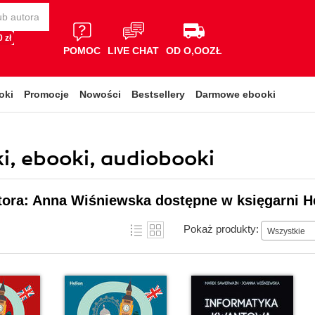
 zł
POMOC
LIVE CHAT
OD O,OOZŁ
oki
Promocje
Nowości
Bestsellery
Darmowe ebooki
i, ebooki, audiobooki
tora: Anna Wiśniewska dostępne w księgarni H
Pokaż produkty:
Wszystkie