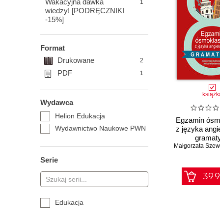
Wakacyjna dawka
1
wiedzy! [PODRĘCZNIKI
-15%]
Format
Drukowane
2
PDF
1
książk
Wydawca
Helion Edukacja
Egzamin ósmo
Wydawnictwo Naukowe PWN
z języka angi
gramat
Małgorzata Szew
Serie
39.9
Edukacja