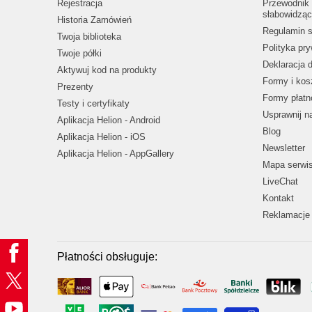
Rejestracja
Przewodnik 
słabowidząc
Historia Zamówień
Regulamin s
Twoja biblioteka
Polityka pr
Twoje półki
Deklaracja 
Aktywuj kod na produkty
Formy i kos
Prezenty
Formy płatn
Testy i certyfikaty
Usprawnij 
Aplikacja Helion - Android
Blog
Aplikacja Helion - iOS
Newsletter
Aplikacja Helion - AppGallery
Mapa serwi
LiveChat
Kontakt
Reklamacje 
Płatności obsługuje: