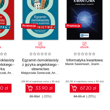
Promocja
Promocja
a
książka
ebook
klasisty
Egzamin ósmoklasisty
Informatyka kwantowa
elskiego -
z języka angielskiego -
Marek Sawerwain
,
Joanna Wiśniewska
yka
słownictwo
czak
,
Anna Wiśniewska
Małgorzata Szewczak
,
Anna Wiśniewska
(39,90 zł najniższa cena z 30 dni)
(52,08 zł najniższa cena z 30 dni)
0 zł
33.90 zł
67.20 zł
39.90zł
(-15%)
84.00 zł
(-20%)