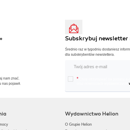
»
Subskrybuj newsletter 
Średnio raz w tygodniu dostaniesz infor
dla subskrybentów newslettera.
Daj nam znać.
*
Chcę otrzymywać na podany e-ma
u nas pojawił.
oraz nowościach wydawniczych.
nia
Wydawnictwo Helion
mocy
O Grupie Helion