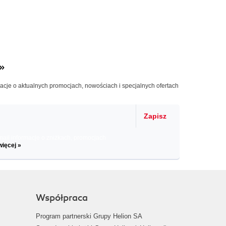
»
macje o aktualnych promocjach, nowościach i specjalnych ofertach
Zapisz
il informacje o zniżkach, promocjach
więcej »
Współpraca
Program partnerski Grupy Helion SA