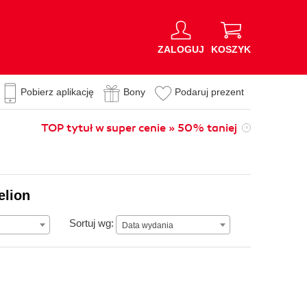
ZALOGUJ
KOSZYK
Pobierz aplikację
Bony
Podaruj prezent
TOP tytuł w super cenie » 50% taniej
elion
Data wydania
Sortuj wg:
Data wydania