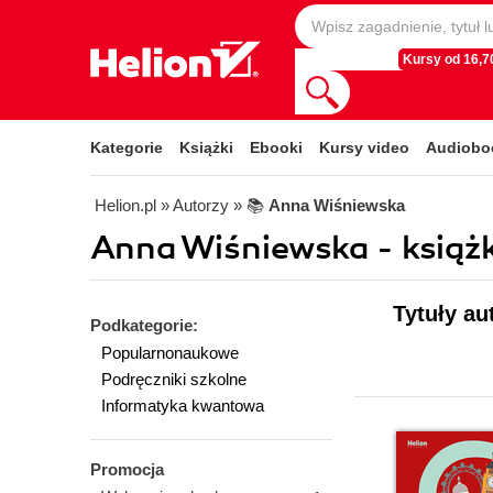
Kursy od 16,70
Kategorie
Książki
Ebooki
Kursy video
Audiobo
Helion.pl
» Autorzy
» 📚
Anna Wiśniewska
Anna Wiśniewska - książk
Tytuły au
Podkategorie:
Popularnonaukowe
Podręczniki szkolne
Informatyka kwantowa
Promocja