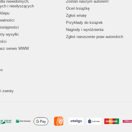
dla niewidomych,
Zostań naszym autorem!
ych i niesłyszących
Oceń książkę
klepu
Zgłoś erratę
ywatności
Przykłady do książek
dostępności
Nagrody i wyróżnienia
zty wysyłki
Zgłoś naruszenie praw autorskich
ości
nasz serwis WWW
su
i zwroty