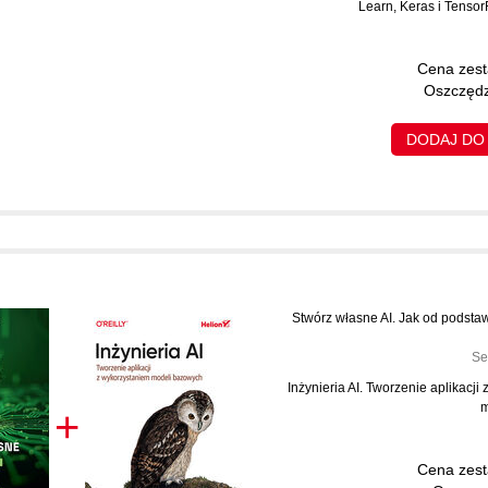
Learn, Keras i Tensor
Cena zes
Oszczędz
DODAJ DO
Stwórz własne AI. Jak od podst
Se
Inżynieria AI. Tworzenie aplikacji
m
+
Cena zes