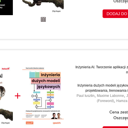
Oszczęd
DODAJ DO
Inżynieria AI. Tworzenie aplikacji
m
Inżynieria dużych modeli języko
projektowania, trenowania
+
,
,
Paul Iusztin
Maxime Labonne
,
(Foreword)
Hamza 
Cena zes
Oszczęd