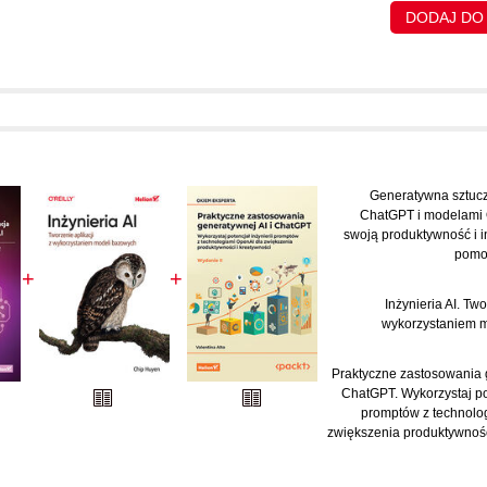
DODAJ DO
Generatywna sztucz
ChatGPT i modelami 
swoją produktywność i 
pomo
+
+
Inżynieria AI. Two
wykorzystaniem 
Praktyczne zastosowania g
ChatGPT. Wykorzystaj pot
promptów z technolo
zwiększenia produktywnośc