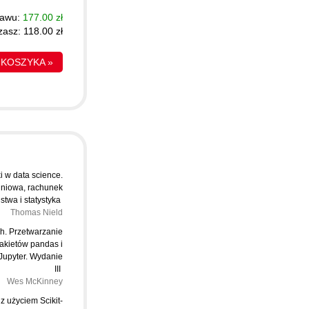
tawu:
177.00 zł
asz: 118.00 zł
 KOSZYKA »
 w data science.
liniowa, rachunek
twa i statystyka
Thomas Nield
h. Przetwarzanie
akietów pandas i
Jupyter. Wydanie
III
Wes McKinney
 użyciem Scikit-