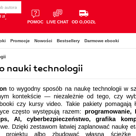
 zł
POMOC
LIVE CHAT
OD O,OOZŁ
oki
Promocje
Nowości
Bestsellery
Darmowe ebooki
gii
o nauki technologii
ion
to wygodny sposób na naukę technologii w sz
ym kontekście — niezależnie od tego, czy wybi
booki czy kursy video. Takie pakiety pomagają ł
tyce często występują razem:
programowanie, 
ps, AI, cyberbezpieczeństwo, grafika kom
rowe. Dzięki zestawom łatwiej zaplanować naukę e
o projektu albo zbudować własną ścieżkę