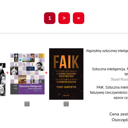
1
>
»
Algorytmy sztucznej intelig
Sztuczna inteligencja.
+
+
W
Stuart Russ
FAIK. Sztuczna intel
fałszywej rzeczywistości
epoce cy
Cena zes
Oszczędz