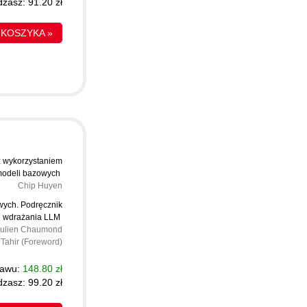
zasz: 91.20 zł
 KOSZYKA »
 z wykorzystaniem
odeli bazowych
Chip Huyen
wych. Podręcznik
 i wdrażania LLM
Julien Chaumond
Tahir (Foreword)
tawu:
148.80 zł
zasz: 99.20 zł