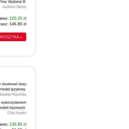
Flow. Wydanie III
Aurélien Géron
tawu:
220.20 zł
asz: 146.80 zł
 KOSZYKA »
aw zbudować duży
model językowy
bastian Raschka
 z wykorzystaniem
odeli bazowych
Chip Huyen
tawu:
136.80 zł