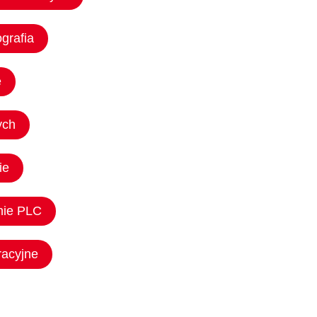
grafia
e
ych
ie
nie PLC
acyjne