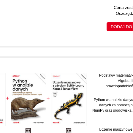
Cena zes
Oszczędz
DODAJ DO
Podstawy matematyki
Algebra 
prawdopodobieńs
+
+
Python w analizie danyc
danych za pomocą p
NumPy oraz środowiska 
Uczenie maszynowe z