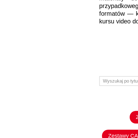
przypadkoweg
formatów — ks
kursu video d
Zestawy C