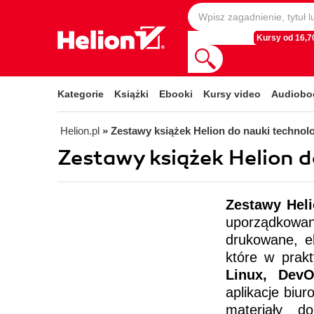
Kursy od 16,70
Kategorie
Książki
Ebooki
Kursy video
Audiobo
Helion.pl
» Zestawy książek Helion do nauki technolo
Zestawy książek Helion d
Zestawy Hel
uporządkowan
drukowane, e
które w prak
Linux, DevO
aplikacje biu
materiały d