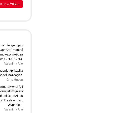
 KOSZYKA »
na inteligencja z
OpenAI. Podnieś
innowacyjność za
cą GPT3 i GPT4
Valentina Alto
rzenie aplikacji z
modeli bazowych
Chip Huyen
eneratywnej AI i
encjał inżynierii
giami OpenAI dla
i i kreatywności.
Wydanie II
Valentina Alto