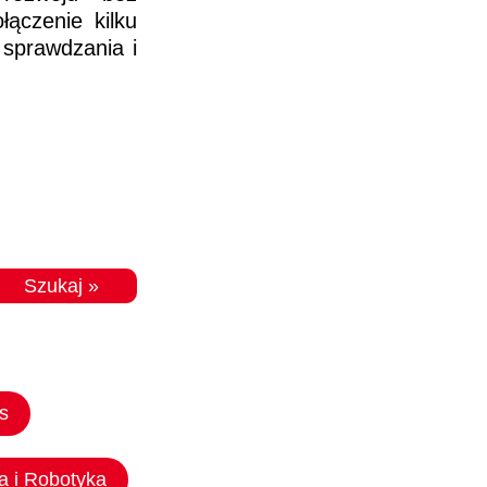
ączenie kilku
 sprawdzania i
s
a i Robotyka