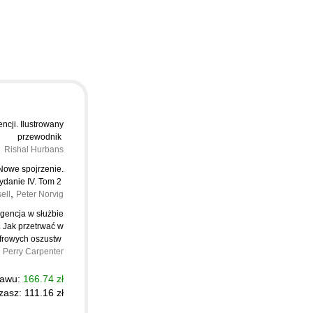
encji. Ilustrowany
przewodnik
Rishal Hurbans
 Nowe spojrzenie.
ydanie IV. Tom 2
,
ell
Peter Norvig
igencja w służbie
. Jak przetrwać w
frowych oszustw
Perry Carpenter
tawu:
166.74 zł
asz: 111.16 zł