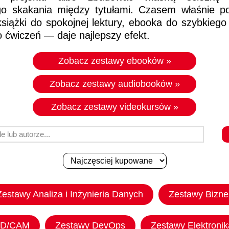
o skakania między tytułami. Czasem właśnie poł
iążki do spokojnej lektury, ebooka do szybkiego
o ćwiczeń — daje najlepszy efekt.
Zobacz zestawy ebooków »
Zobacz zestawy audiobooków »
Zobacz zestawy videokursów »
Zestawy Analiza i Inżynieria Danych
Zestawy Bizne
AD/CAM
Zestawy DevOps
Zestawy Elektronik