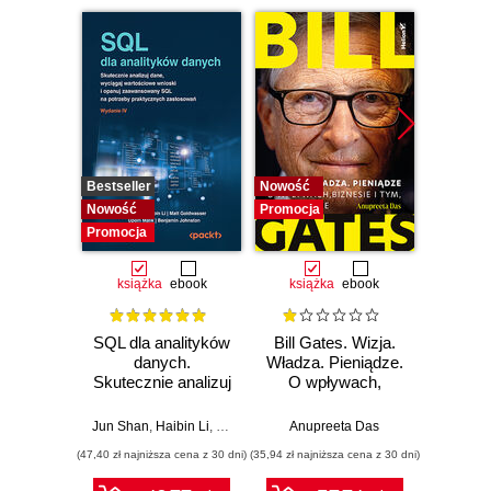
Bestseller
Nowość
Bestselle
Nowość
Promocja
Nowość
Promocja
Promocj
książka
ebook
książka
ebook
SQL dla analityków
Bill Gates. Wizja.
Dark
danych.
Władza. Pieniądze.
Skutecznie analizuj
O wpływach,
Podró
dane, wyciągaj
biznesie i tym, co
ciemn
wartościowe
niejawne
Jun Shan
,
Haibin Li
,
Matt Goldwasser
Anupreeta Das
,
Upom Malik
,
Benjamin John
Ja
wnioski i opanuj
(47,40 zł najniższa cena z 30 dni)
(35,94 zł najniższa cena z 30 dni)
(39,90 zł naj
zaawansowany
SQL na potrzeby