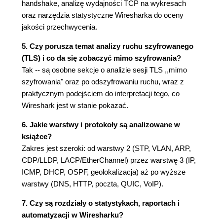
handshake, analizę wydajności TCP na wykresach
Przydatne filtry warstwy drugiej
oraz narzędzia statystyczne Wiresharka do oceny
Użyteczne filtry
jakości przechwycenia.
Rozdział 4. Analiza włamań i bezpieczeństwo w
5. Czy porusza temat analizy ruchu szyfrowanego
warstwie drugiej OSI
(TLS) i co da się zobaczyć mimo szyfrowania?
Skanowanie sieci
Tak -- są osobne sekcje o analizie sesji TLS ,,mimo
Przeprowadzanie skanowania sieci za
szyfrowania" oraz po odszyfrowaniu ruchu, wraz z
pomocą nmap
praktycznym podejściem do interpretacji tego, co
Skan TCP SYN
Wireshark jest w stanie pokazać.
Skan UDP
6. Jakie warstwy i protokoły są analizowane w
Problemy z protokołem ARP (ARP poisoning i
książce?
MiTM)
Zakres jest szeroki: od warstwy 2 (STP, VLAN, ARP,
MAC flooding (przepełnienie tablicy CAM)
CDP/LLDP, LACP/EtherChannel) przez warstwę 3 (IP,
Wykrywanie STP manipulation
ICMP, DHCP, OSPF, geolokalizacja) aż po wyższe
Użyteczne filtry
warstwy (DNS, HTTP, poczta, QUIC, VoIP).
Rozdział 5. Przechwytywanie i analiza ruchu w
7. Czy są rozdziały o statystykach, raportach i
warstwie trzeciej OSI
automatyzacji w Wiresharku?