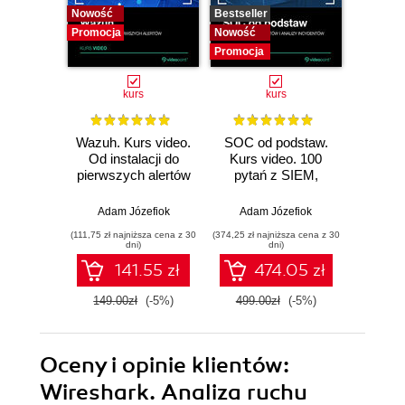
Nowość
Bestseller
Promocj
Promocja
Nowość
Promocja
kurs
kurs
ksią
Wazuh. Kurs video.
SOC od podstaw.
Zostań
Od instalacji do
Kurs video. 100
sieci. 
pierwszych alertów
pytań z SIEM,
pr
alertów i analizy
si
incydentów
Adam Józefiok
Adam Józefiok
Adam
(111,75 zł najniższa cena z 30
(374,25 zł najniższa cena z 30
(53,40 zł naj
dni)
dni)
141.55 zł
474.05 zł
149.00zł
(-5%)
499.00zł
(-5%)
89.0
Oceny i opinie klientów:
Wireshark. Analiza ruchu