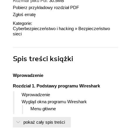
Rozmiar pliku Pdf:
30.5MB
Pobierz przykładowy rozdział PDF
Zgłoś erratę
Kategorie:
Cyberbezpieczeństwo i hacking
»
Bezpieczeństwo
sieci
Spis treści
książki
Wprowadzenie
Rozdział 1. Podstawy programu Wireshark
Wprowadzenie
Wygląd okna programu Wireshark
Menu główne
Poruszanie się po liście pakietów
pokaż cały spis treści
Komunikacja w Wiresharku
Przechwycenie ruchu ICMP