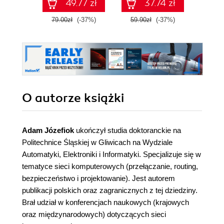
49.77 zł
37.74 zł
praktycznych
zastosowań.
79.00zł
(-37%)
59.90zł
(-37%)
129.
Wydanie IV
O autorze
książki
Adam Józefiok
ukończył studia doktoranckie na
Politechnice Śląskiej w Gliwicach na Wydziale
Automatyki, Elektroniki i Informatyki. Specjalizuje się w
tematyce sieci komputerowych (przełączanie, routing,
bezpieczeństwo i projektowanie). Jest autorem
publikacji polskich oraz zagranicznych z tej dziedziny.
Brał udział w konferencjach naukowych (krajowych
oraz międzynarodowych) dotyczących sieci