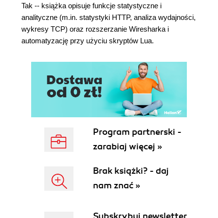
Wstęp
Tak -- książka opisuje funkcje statystyczne i
Analiza pakietów IP
analityczne (m.in. statystyki HTTP, analiza wydajności,
Analiza TTL i Hop Limit
wykresy TCP) oraz rozszerzanie Wiresharka i
Analiza polecenia traceroute
automatyzację przy użyciu skryptów Lua.
Wykrywanie duplikatów adresów IPv4
Wykrywanie duplikatów adresów IPv6
Warstwa trzecia widziana oczami TCP
Geolokalizacja w Wiresharku
GeoLite2 - darmowe dane geolokalizacyjne
Integracja z Wiresharkiem
Problemy z fragmentacją pakietów
Analiza routingu na przykładzie protokołu OSPF
Program partnerski -
Analiza problemów routingu na podstawie
zarabiaj więcej »
protokołu OSPF
Protokół DHCP w programie Wireshark
Brak książki? - daj
Użyteczne filtry
nam znać »
Rozdział 6. Analiza włamań i bezpieczeństwo w
warstwie trzeciej OSI
Subskrybuj newsletter