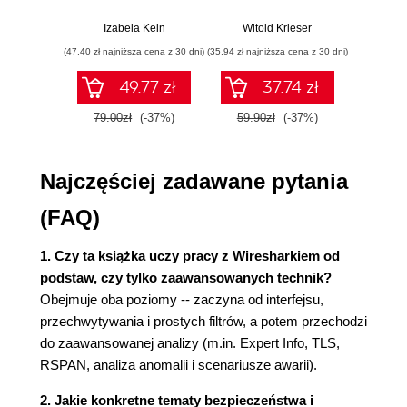
Ustawienia Wiresharka przed analizą
Praktyczne
sterowania w
skal
przykłady i
pigułce
niez
Podstawowe ustawienia
Izabela Kein
Witold Krieser
Richard 
ćwiczenia
oprog
Co naprawdę oznacza Duplicate ACK?
(47,40 zł najniższa cena z 30 dni)
(35,94 zł najniższa cena z 30 dni)
(41,40 zł naj
Expert Info jako wykrywacz anomalii
49.77 zł
37.74 zł
Analiza dostarczania pakietów poza
kolejnością
79.00zł
(-37%)
59.90zł
(-37%)
69.0
Symulacja ograniczenia przepustowości i
analiza w Wiresharku
Najczęściej zadawane pytania
Przechwytywanie ruchu przez RSPAN i
analizowanie sesji zdalnych
(FAQ)
Analiza sesji TLS - co widać mimo
szyfrowania?
1. Czy ta książka uczy pracy z Wiresharkiem od
Analiza sesji TLS - co widać po
podstaw, czy tylko zaawansowanych technik?
odszyfrowaniu ruchu?
Obejmuje oba poziomy -- zaczyna od interfejsu,
Reprezentacja danych
przechwytywania i prostych filtrów, a potem przechodzi
Filtry wyświetlania
do zaawansowanej analizy (m.in. Expert Info, TLS,
Ważne filtry do analizy ruchu sieciowego
RSPAN, analiza anomalii i scenariusze awarii).
Przykładowe i rzeczywiste scenariusze
awarii i analiza z użyciem Wiresharka
2. Jakie konkretne tematy bezpieczeństwa i