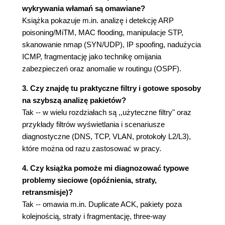
Podsumowanie: jak naprawdę używać
wykrywania włamań są omawiane?
Wiresharka w praktyce?
Książka pokazuje m.in. analizę i detekcję ARP
Użyteczne filtry
poisoning/MiTM, MAC flooding, manipulacje STP,
skanowanie nmap (SYN/UDP), IP spoofing, nadużycia
Rozdział 3. Przechwytywanie i analiza ruchu w
ICMP, fragmentację jako technikę omijania
warstwie drugiej OSI
zabezpieczeń oraz anomalie w routingu (OSPF).
Wprowadzenie
3. Czy znajdę tu praktyczne filtry i gotowe sposoby
Protokoły warstwy drugiej modelu OSI
na szybszą analizę pakietów?
Protokół STP
Tak -- w wielu rozdziałach są ,,użyteczne filtry" oraz
Problem burzy rozgłoszeniowej
przykłady filtrów wyświetlania i scenariusze
Sieci VLAN
diagnostyczne (DNS, TCP, VLAN, protokoły L2/L3),
Ramki sterujące. Analiza protokołów CDP i LLDP
które można od razu zastosować w pracy.
Protokół CDP
Protokół LLDP
4. Czy książka pomoże mi diagnozować typowe
Adresowanie MAC i analiza tablic MAC
problemy sieciowe (opóźnienia, straty,
Pozostałe ramki pojawiające się w sieciach
retransmisje)?
komputerowych i ich analiza
Tak -- omawia m.in. Duplicate ACK, pakiety poza
Ramki LLC/SNAP
kolejnością, straty i fragmentację, three-way
LACP/EtherChannel