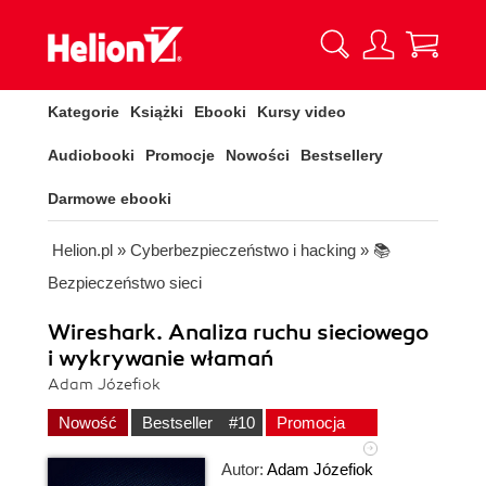
Kategorie
Książki
Ebooki
Kursy video
Audiobooki
Promocje
Nowości
Bestsellery
Darmowe ebooki
Helion.pl
»
Cyberbezpieczeństwo i hacking
»
📚
Bezpieczeństwo sieci
Wireshark. Analiza ruchu sieciowego
i wykrywanie włamań
Adam Józefiok
Nowość
Bestseller
#10
Promocja
Autor:
Adam Józefiok