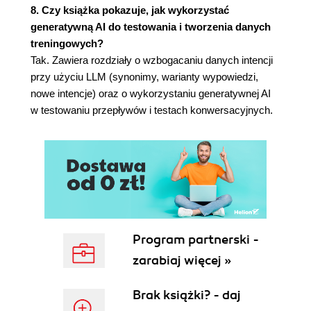
sztucznej inteligencji
8. Czy książka pokazuje, jak wykorzystać
4.2.3. Mierzenie zrozumienia za pomocą
generatywną AI do testowania i tworzenia danych
bezpośrednich informacji zwrotnych od
treningowych?
użytkowników
Tak. Zawiera rozdziały o wzbogacaniu danych intencji
4.3. Ocena obecnego stanu rzeczy
przy użyciu LLM (synonimy, warianty wypowiedzi,
4.3.1. Ocena tradycyjnego rozwiązania
nowe intencje) oraz o wykorzystaniu generatywnej AI
AI (opartego na klasyfikacji)
w testowaniu przepływów i testach konwersacyjnych.
4.3.2. Ocena rozwiązania opartego na
generatywnej sztucznej inteligencji
4.4. Pozyskiwanie i przygotowanie danych
testowych z dzienników
4.4.1. Pozyskiwanie dzienników
produkcyjnych
4.4.2. Wytyczne do identyfikacji
kandydatów na wypowiedzi testowe
Program partnerski -
4.4.3. Przygotowanie i oczyszczanie
zarabiaj więcej »
danych do wykorzystania w
ulepszeniach iteracyjnych
Brak książki? - daj
4.4.4. Proces adnotacji