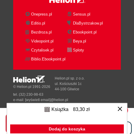
błędną intencję"
5.2.1. Poprawa skuteczności
Onepress.pl
Sensus.pl
rozpoznawania jednej intencji
Editio.pl
DlaBystrzakow.pl
5.2.2. Poprawa precyzji dla jednej intencji
Bezdroza.pl
Ebookpoint.pl
5.2.3. Poprawa wskaźnika F1 dla jednej
Videopoint.pl
Beya.pl
intencji
5.2.4. Poprawa precyzji i czułości dla
Czytalisek.pl
Sploty
wielu intencji
Biblio.Ebookpoint.pl
5.3. Rozwiązywanie problemu "nie
rozpoznano intencji"
5.3.1. Grupowanie wypowiedzi dla
Helion.pl sp. z o.o.
ul. Kościuszki 1c
nowych intencji
© Helion.pl 1991-2026
44-100 Gliwice
5.3.2. Kiedy przestać dodawać intencje?
tel. (32) 230-98-63
5.4. Wzbogacanie tradycyjnej sztucznej
e-mail:
[wyświetl email]@helion.pl
NIP: 6312636254
inteligencji o treści generatywne
Książka
83,30 zł
Regon: 241989027
5.4.1. Łączenie tradycyjnej i
Przedsprzedaż - realizacja zamówień od
2026-08-18
Designed with ♥ by
Tonik.pl
generatywnej sztucznej inteligencji w
celu obsługi intencji
Dodaj do koszyka