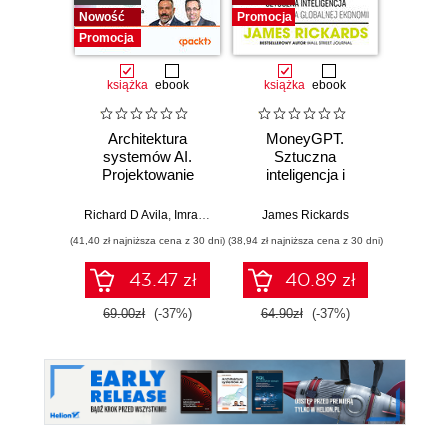
Nowość
Promocja
Promocja
książka
ebook
książka
ebook
Architektura
MoneyGPT.
Jak 
systemów AI.
Sztuczna
wł
Projektowanie
inteligencja i
asyst
skalowalnego i
zagrożenie dla
krok
niezawodnego
globalnej ekonomii
Richard D Avila
,
Imran Ahmad
James Rickards
oprogramowania
(41,40 zł najniższa cena z 30 dni)
(38,94 zł najniższa cena z 30 dni)
(41,27 zł naj
43.47 zł
40.89 zł
69.00zł
(-37%)
64.90zł
(-37%)
59.0