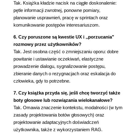
3.5.2. Ponowny pomiar
Tak. Książka kładzie nacisk na ciągłe doskonalenie:
Podsumowanie
pętle informacji zwrotnej, ponowne pomiary,
planowanie usprawnień, pracę w sprintach oraz
Część II. Wzorzec: AI nie rozumie
komunikowanie postępów interesariuszom.
4. Zrozumienie prawdziwych potrzeb
użytkowników
6. Czy poruszone są kwestie UX i ,,porzucania"
4.1. Podstawy rozumienia
rozmowy przez użytkowników?
4.1.1. Wpływ słabego rozumienia
Tak. Jest osobna część o zmniejszaniu oporu: dobre
4.1.2. Co powoduje słabe rozumienie?
powitanie i ustawianie oczekiwań, elastyczne
4.1.3. Jak osiągnąć zrozumienie w
prowadzenie dialogu, sygnalizowanie postępu,
przypadku stosowania tradycyjnej
zbieranie danych o rezygnacjach oraz eskalacja do
konwersacyjnej sztucznej inteligencji?
człowieka, gdy to potrzebne.
4.1.4. Jak osiągnąć zrozumienie dzięki
7. Czy książka przyda się, jeśli chcę tworzyć także
generatywnej sztucznej inteligencji?
boty głosowe lub rozwiązania wielokanałowe?
4.2. Jak mierzy się poziom zrozumienia?
Tak. Omawia znaczenie kontekstu, modalności (w tym
4.2.1. Mierzenie zrozumienia w
zasady projektowania botów głosowych) oraz
tradycyjnej sztucznej inteligencji (opartej
projektowanie adaptacyjnych doświadczeń
na klasyfikacji)
użytkownika, także z wykorzystaniem RAG.
4.2.2. Pomiar rozumienia w generatywnej