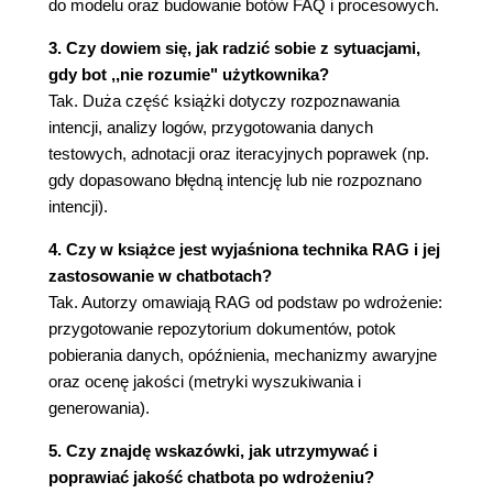
do modelu oraz budowanie botów FAQ i procesowych.
2.3.1. Integracja z dużym modelem
3. Czy dowiem się, jak radzić sobie z sytuacjami,
językowym
gdy bot ,,nie rozumie" użytkownika?
2.3.2. Kierowanie żądań do modelu LLM
Tak. Duża część książki dotyczy rozpoznawania
Podsumowanie
intencji, analizy logów, przygotowania danych
3. Planowanie pod kątem usprawniania
testowych, adnotacji oraz iteracyjnych poprawek (np.
3.1. Kiedy wiesz, że musisz się rozwijać
gdy dopasowano błędną intencję lub nie rozpoznano
3.2. Twój zespół interdyscyplinarny
intencji).
3.3. Dążenie do wspólnego celu
3.3.1. Ponowne określenie celów
4. Czy w książce jest wyjaśniona technika RAG i jej
biznesowych
zastosowanie w chatbotach?
3.3.2. Skuteczność
Tak. Autorzy omawiają RAG od podstaw po wdrożenie:
3.3.3. Zakres możliwości
przygotowanie repozytorium dokumentów, potok
3.4. Wykrywanie i rozwiązywanie problemów
pobierania danych, opóźnienia, mechanizmy awaryjne
3.4.1. Wykrywanie problemów
oraz ocenę jakości (metryki wyszukiwania i
3.4.2. Przegląd grup
generowania).
3.4.3. Określanie kryteriów akceptacji
3.5. Implementacja i wdrażanie poprawek
5. Czy znajdę wskazówki, jak utrzymywać i
3.5.1. Planowanie sprintu
poprawiać jakość chatbota po wdrożeniu?