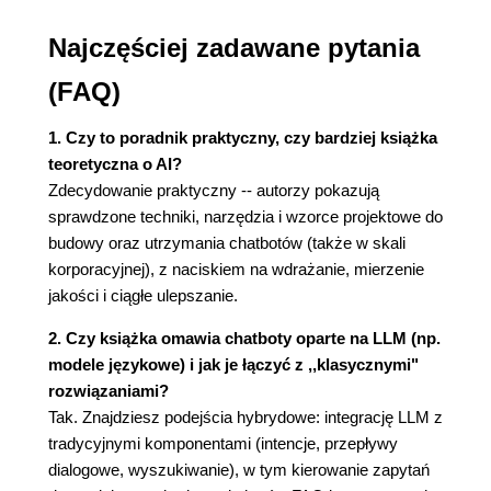
konieczne?
Najczęściej zadawane pytania
1.3.2. Cykl ciągłego doskonalenia
1.3.3. Komunikowanie ciągłego
(FAQ)
doskonalenia interesariuszom
1.4. Śledzenie
1. Czy to poradnik praktyczny, czy bardziej książka
Podsumowanie
teoretyczna o AI?
2. Tworzenie konwersacyjnej sztucznej inteligencji
Zdecydowanie praktyczny -- autorzy pokazują
2.1. Tworzenie bota FAQ
sprawdzone techniki, narzędzia i wzorce projektowe do
2.1.1. Podstawy bota FAQ
budowy oraz utrzymania chatbotów (także w skali
2.1.2. Statyczne pytania i odpowiedzi
korporacyjnej), z naciskiem na wdrażanie, mierzenie
2.1.3. Dynamiczne odpowiadanie na
jakości i ciągłe ulepszanie.
pytania
2.2. Agenty kierujące i boty zorientowane na
2. Czy książka omawia chatboty oparte na LLM (np.
procesy
modele językowe) i jak je łączyć z ,,klasycznymi"
2.2.1. Agenty kierujące
rozwiązaniami?
2.2.2. Przejście od agenta kierującego do
Tak. Znajdziesz podejścia hybrydowe: integrację LLM z
bota zorientowanego na proces
tradycyjnymi komponentami (intencje, przepływy
2.3. Odpowiadanie użytkownikowi za pomocą
dialogowe, wyszukiwanie), w tym kierowanie zapytań
generatywnej sztucznej inteligencji