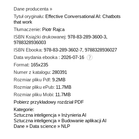
Dane producenta
»
Tytuł oryginału:
Effective Conversational AI: Chatbots
that work
Tłumaczenie:
Piotr Rajca
ISBN Książki drukowanej:
978-83-289-3600-3,
9788328936003
ISBN Ebooka:
978-83-289-3602-7, 9788328936027
Data wydania ebooka :
2026-07-16
Format:
165x235
Numer z katalogu:
280391
Rozmiar pliku Pdf:
9.2MB
Rozmiar pliku ePub:
11.7MB
Rozmiar pliku Mobi:
11.7MB
Pobierz przykładowy rozdział PDF
Kategorie:
Sztuczna inteligencja
»
Inżynieria AI
Sztuczna inteligencja
»
Budowanie aplikacji AI
Dane
»
Data science
»
NLP