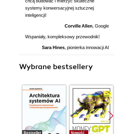
chcą budować i mierzyć skuteczne
systemy konwersacyjnej sztucznej
inteligencji!
Corville Allen
, Google
Wspaniały, kompleksowy przewodnik!
Sara Hines
, pionierka innowacji AI
Wybrane bestsellery
Bestseller
Nowość
Promocj