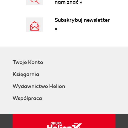
nam znać »
4.5. Co mówią nam dane?
4.5.1. Interpretacja dzienników z
adnotacjami dla tradycyjnej sztucznej
Subskrybuj newsletter
inteligencji (opartej na klasyfikacji)
»
4.5.2. Interpretacja opisanych dzienników
dla generatywnej sztucznej inteligencji
4.5.3. Argumenty za iteracyjnym
ulepszaniem
Podsumowanie
Twoje Konto
5. Poprawianie słabego rozumienia tradycyjnych
sztucznych inteligencji
Księgarnia
5.1. Tworzenie planu rozwoju
5.1.1. Identyfikacja problematycznych
Wydawnictwo Helion
wzorców w źle zrozumianych
Współpraca
wypowiedziach
5.1.2. Ulepszenia przyrostowe
5.1.3. Od czego zacząć: identyfikacja
największych problemów
5.2. Rozwiązywanie problemu "dopasowano