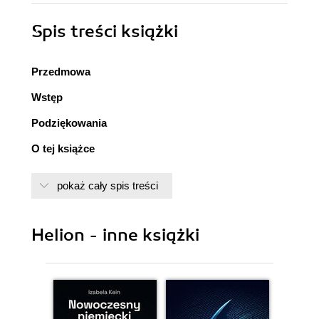
Spis treści
książki
Przedmowa
Wstęp
Podziękowania
O tej książce
O autorach
pokaż cały spis treści
O ilustracji na okładce
Część I. Platforma do doskonalenia konwersacyjnej
Helion - inne książki
sztucznej inteligencji
1. Co sprawia, że konwersacyjna sztuczna
inteligencja działa?
1.1. Wprowadzenie do konwersacyjnej