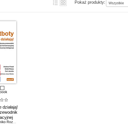
Pokaż produkty:
Wszystkie
book
 działają!
rzewodnik
acyjnej
eligencji
iko Rozsa
,
Cari Jacobs