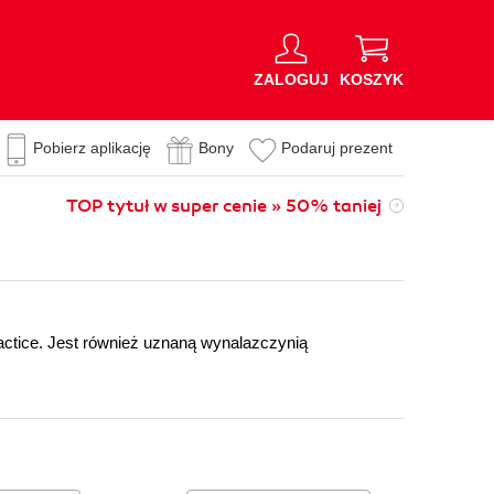
ZALOGUJ
KOSZYK
Pobierz aplikację
Bony
Podaruj prezent
TOP tytuł w super cenie » 50% taniej
ractice. Jest również uznaną wynalazczynią