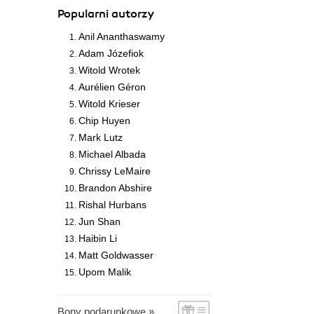
Popularni autorzy
Anil Ananthaswamy
Adam Józefiok
Witold Wrotek
Aurélien Géron
Witold Krieser
Chip Huyen
Mark Lutz
Michael Albada
Chrissy LeMaire
Brandon Abshire
Rishal Hurbans
Jun Shan
Haibin Li
Matt Goldwasser
Upom Malik
Bony podarunkowe »