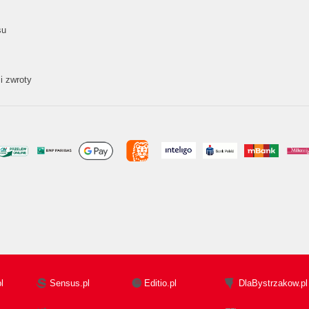
su
i zwroty
l
Sensus.pl
Editio.pl
DlaBystrzakow.pl