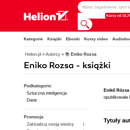
Kursy od 16,70
Kategorie
Książki
Ebooki
Kursy video
Audiobo
Helion.pl
» Autorzy
» 📚
Eniko Rozsa
Eniko Rozsa - książki
Podkategorie:
Enikő Rózsa
Sztuczna inteligencja
opublikowała 
Dane
Promocja
Tytuły au
Zaktualizuj swoją wiedzę
1