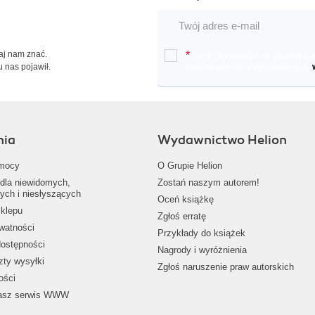
Daj nam znać.
*
Chcę otrzymywać na podany e-ma
u nas pojawił.
oraz nowościach wydawniczych.
nia
Wydawnictwo Helion
mocy
O Grupie Helion
dla niewidomych,
Zostań naszym autorem!
ych i niesłyszących
Oceń książkę
klepu
Zgłoś erratę
ywatności
Przykłady do książek
dostępności
Nagrody i wyróżnienia
zty wysyłki
Zgłoś naruszenie praw autorskich
ości
nasz serwis WWW