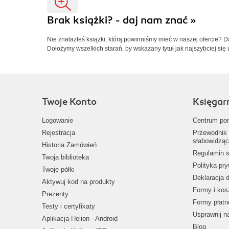
Brak książki? - daj nam znać »
Nie znalazłeś książki, którą powinniśmy mieć w naszej ofercie? 
Dołożymy wszelkich starań, by wskazany tytuł jak najszybciej się 
Twoje Konto
Księgar
Logowanie
Centrum po
Rejestracja
Przewodnik 
słabowidząc
Historia Zamówień
Regulamin s
Twoja biblioteka
Polityka pr
Twoje półki
Deklaracja 
Aktywuj kod na produkty
Formy i kos
Prezenty
Formy płatn
Testy i certyfikaty
Usprawnij 
Aplikacja Helion - Android
Blog