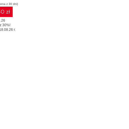
cena z 30 dni)
0 zł
.26
z 30%!
18.08.26 r.