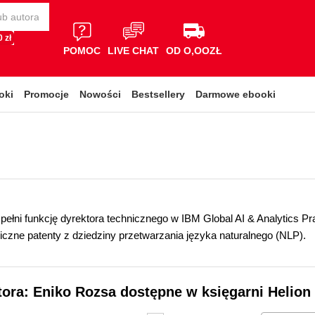
 zł
POMOC
LIVE CHAT
OD O,OOZŁ
oki
Promocje
Nowości
Bestsellery
Darmowe ebooki
pełni funkcję dyrektora technicznego w IBM Global AI & Analytics P
liczne patenty z dziedziny przetwarzania języka naturalnego (NLP).
tora: Eniko Rozsa dostępne w księgarni Helion