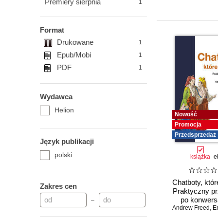
Premiery sierpnia
1
Format
Drukowane
1
Epub/Mobi
1
PDF
1
Wydawca
Helion
Nowość
Promocja
Przedsprzedaż
Język publikacji
polski
książka
e
Chatboty, które
Zakres cen
Praktyczny p
po konwers
–
Andrew Freed
sztucznej int
,
En