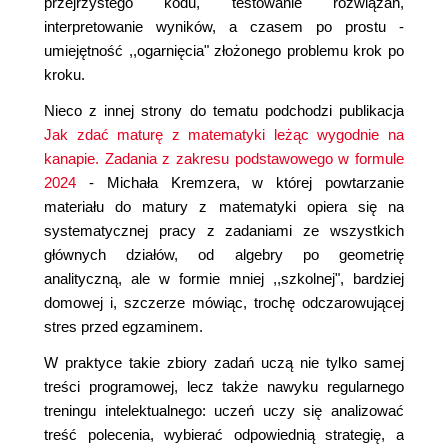
przejrzystego kodu, testowanie rozwiązań,
interpretowanie wyników, a czasem po prostu -
umiejętność ,,ogarnięcia" złożonego problemu krok po
kroku.
Nieco z innej strony do tematu podchodzi publikacja
Jak zdać maturę z matematyki leżąc wygodnie na
kanapie. Zadania z zakresu podstawowego w formule
2024
- Michała Kremzera, w której powtarzanie
materiału do matury z matematyki opiera się na
systematycznej pracy z zadaniami ze wszystkich
głównych działów, od algebry po geometrię
analityczną, ale w formie mniej ,,szkolnej", bardziej
domowej i, szczerze mówiąc, trochę odczarowującej
stres przed egzaminem.
W praktyce takie zbiory zadań uczą nie tylko samej
treści programowej, lecz także nawyku regularnego
treningu intelektualnego: uczeń uczy się analizować
treść polecenia, wybierać odpowiednią strategię, a