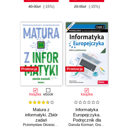
49.90zł
(-15%)
29.90zł
(-15%)
Promocja
Promocja
książka
ebook
książka
Matura z
Informatyka
informatyki. Zbiór
Europejczyka.
zadań
Podręcznik dla
Przemysław Głowacz
,
Waldemar Walczak
Danuta Korman
szkół
,
Grażyna Szabłowicz-Zawadzka