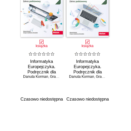
książka
książka
Informatyka
Informatyka
Europejczyka.
Europejczyka.
Podręcznik dla
Podręcznik dla
Danuta Korman
szkół
,
Grażyna Szabłowicz-Zawadzka
Danuta Korman
szkół
,
Grażyna Szabłowicz-Zawadzka
ponadpodstawowych.
ponadpodstawowych.
Zakres
Zakres
podstawowy.
podstawowy.
Część 3
Część 2
Czasowo niedostępna
Czasowo niedostępna