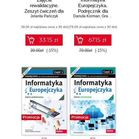
rewalidacyjne.
Europejczyka.
Zeszyt ćwiczeń dla
Podręcznik dla
Jolanta Pańczyk
szkoły
Danuta Korman
szkół
,
Grażyna Szabłowicz-Zawadzka
podstawowej,
ponadpodstawowych.
(39,00 zł najniższa cena z 30 dni)
klasy 1 - 3. Część
(79,00 zł najniższa cena z 30 dni)
Zakres
2. Poszerzamy
rozszerzony.
wiedzę o
Część 1 (wydanie
33.15 zł
67.15 zł
otaczającym
z numerem
świecie i
dopuszczenia)
39.00zł
(-15%)
79.00zł
(-15%)
doskonalimy
logiczne myślenie
Promocja
Promocja