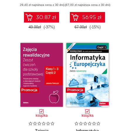
ponadpodstawowych.
(29,40 zł najniższa cena z 30 dni)
(67,00 zł najniższa cena z 30 dni)
Zakres
podstawowy.
Część 2 (wydanie
30.87 zł
56.95 zł
z numerem
dopuszczenia)
49.00zł
(-37%)
67.00zł
(-15%)
Promocja
Promocja
książka
książka
Zajęcia
Informatyka