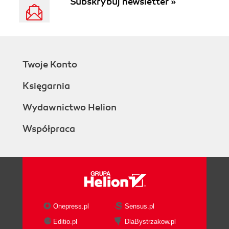
Subskrybuj newsletter »
Twoje Konto
Księgarnia
Wydawnictwo Helion
Współpraca
Onepress.pl
Sensus.pl
Editio.pl
DlaBystrzakow.pl