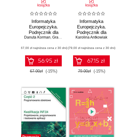
książka
książka
Informatyka
Informatyka
Europejczyka.
Europejczyka.
Podręcznik dla
Podręcznik dla
Danuta Korman
szkół
,
Grażyna Szabłowicz-Zawadzka
Karolina Antkowiak
szkół
ponadpodstawowych.
ponadpodstawowych.
(67,00 zł najniższa cena z 30 dni)
Zakres
(79,00 zł najniższa cena z 30 dni)
Zakres
podstawowy.
rozszerzony.
Część 1
Część 2
56.95 zł
67.15 zł
67.00zł
(-15%)
79.00zł
(-15%)