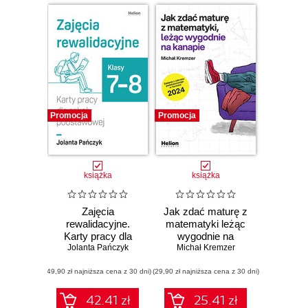
Promocja
Promocja
książka
książka
Zajęcia
Jak zdać maturę z
rewalidacyjne.
matematyki leżąc
Karty pracy dla
wygodnie na
Jolanta Pańczyk
szkoły
kanapie. Zadania z
Michał Kremzer
podstawowej,
zakresu
(49,90 zł najniższa cena z 30 dni)
klasy 7-8
(29,90 zł najniższa cena z 30 dni)
podstawowego w
formule 2024
42.41 zł
25.41 zł