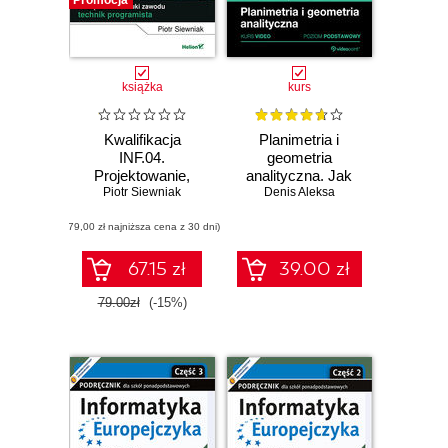
Promocja
książka
kurs
Kwalifikacja
Planimetria i
INF.04.
geometria
Projektowanie,
analityczna. Jak
programowanie i
Piotr Siewniak
zdać maturę z
Denis Aleksa
testowanie
matematyki? Kurs
(79,00 zł najniższa cena z 30 dni)
aplikacji. Część 2.
video. Poziom
Programowanie
podstawowy
obiektowe.
67.15 zł
39.00 zł
Podręcznik do
nauki zawodu
79.00zł
(-15%)
technik
programista