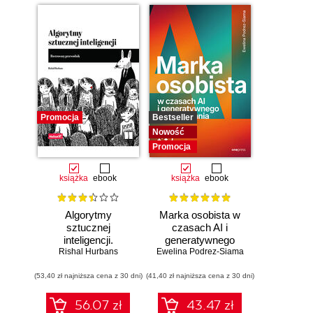
Promocja
Bestseller
Nowość
Promocja
książka
ebook
książka
ebook
Algorytmy
Marka osobista w
sztucznej
czasach AI i
inteligencji.
generatywnego
Rishal Hurbans
Ilustrowany
Ewelina Podrez-Siama
wyszukiwania
przewodnik
(53,40 zł najniższa cena z 30 dni)
(41,40 zł najniższa cena z 30 dni)
56.07 zł
43.47 zł