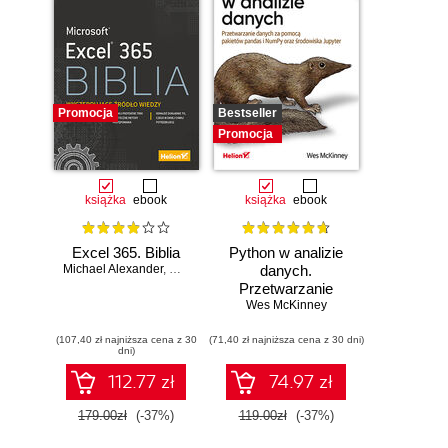
Promocja
Bestseller
Promocja
książka
ebook
książka
ebook
Excel 365. Biblia
Python w analizie
Michael Alexander
,
Dick Kusleika
danych.
Przetwarzanie
danych za pomocą
Wes McKinney
pakietów pandas i
(107,40 zł najniższa cena z 30
(71,40 zł najniższa cena z 30 dni)
NumPy oraz
dni)
środowiska
Jupyter. Wydanie
112.77 zł
74.97 zł
III
179.00zł
(-37%)
119.00zł
(-37%)