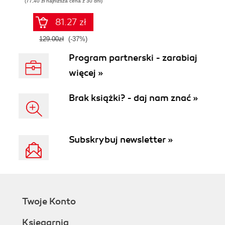
(77,40 zł najniższa cena z 30 dni)
81.27 zł
129.00zł
(-37%)
Program partnerski - zarabiaj
więcej »
Brak książki? - daj nam znać »
Subskrybuj newsletter »
Twoje Konto
Księgarnia