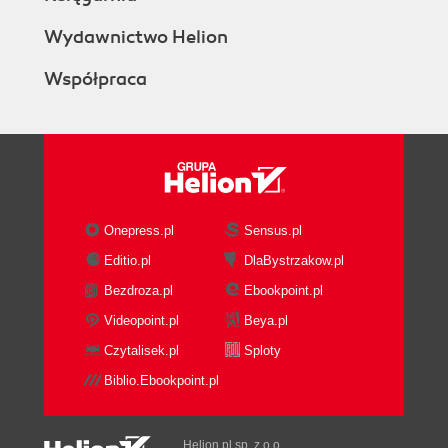
Wydawnictwo Helion
Współpraca
Onepress.pl
Sensus.pl
Editio.pl
DlaBystrzakow.pl
Bezdroza.pl
Ebookpoint.pl
Videopoint.pl
Beya.pl
Czytalisek.pl
Sploty
Biblio.Ebookpoint.pl
Helion.pl sp. z o.o.