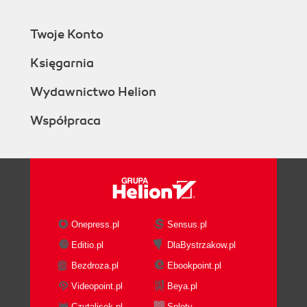
Twoje Konto
Księgarnia
Wydawnictwo Helion
Współpraca
Onepress.pl
Sensus.pl
Editio.pl
DlaBystrzakow.pl
Bezdroza.pl
Ebookpoint.pl
Videopoint.pl
Beya.pl
Czytalisek.pl
Sploty