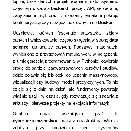
logikę, bazy danych i projektowanie struktur systemu
częściej rozważają
backend
i pracę z API, serwerami,
zapytaniami SQL oraz, z czasem, tematami pokroju
konteneryzacji czy narzędzi pokrewnych do
Docker
.
Uczniowie, których fascynuje statystyka, zbiory
danych i wnioskowanie, często skręcają w stronę
data
science
lub analizy danych. Podstawy matematyki
wyniesione z przygotowań maturalnych, w połączeniu
z umiejętnością programowania w Pythonie, otwierają
drogę do bardziej zaawansowanych kursów i studiów,
gdzie pojawią się biblioteki do uczenia maszynowego,
wizualizacji czy budowy modeli predykcyjnych. To nie
dzieje się z dnia na dzień, ale fundamenty powstają
właśnie tutaj - w czasie, gdy rozwiązuje się zadania z
arkuszy i pierwsze projekty na lekcjach informatyki.
Osobna, coraz ważniejsza gałąź to
cyberbezpieczeństwo
i praca z infrastrukturą. Wiedza
zdobyta przy omawianiu sieci, systemów