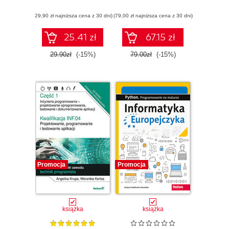
zakresu
testowanie
(29,90 zł najniższa cena z 30 dni)
podstawowego w
(79,00 zł najniższa cena z 30 dni)
aplikacji. Część 2.
formule 2024
Programowanie
obiektowe.
25.41 zł
67.15 zł
Podręcznik do
nauki zawodu
29.90zł
(-15%)
79.00zł
(-15%)
technik
programista
Promocja
Promocja
książka
książka