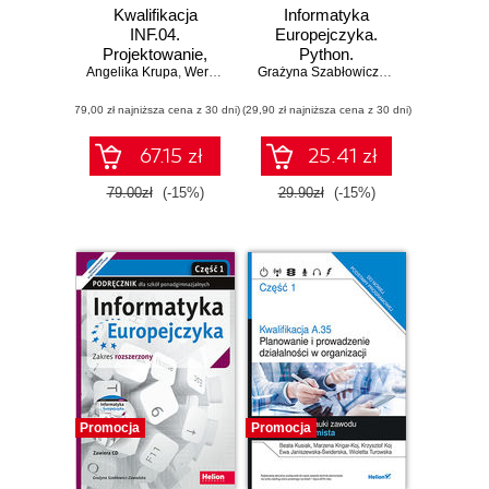
Kwalifikacja
Informatyka
INF.04.
Europejczyka.
Projektowanie,
Python.
Angelika Krupa
programowanie i
,
Weronika Kortas
Programowanie na
Grażyna Szabłowicz-Zawadzka
testowanie
maturze
(79,00 zł najniższa cena z 30 dni)
aplikacji. Część 1.
(29,90 zł najniższa cena z 30 dni)
Inżynieria
programowania -
67.15 zł
25.41 zł
projektowanie
oprogramowania,
79.00zł
(-15%)
29.90zł
(-15%)
testowanie i
dokumentowanie
aplikacji.
Podręcznik do
nauki zawodu
technik
programista
Promocja
Promocja