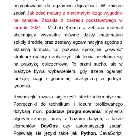
przygotowanie do egzaminu dojrzałości. W zbiorze
zadań
Jak zdać maturę z matematyki leżąc wygodnie
na kanapie. Zadania z zakresu podstawowego w
formule 2024
- Michała Kremzera zebrano materiał
obejmujący wszystkie główne działy matematyki
szkoły średniej oraz zestawy egzaminacyjne zgodne z
aktualną formułą, co pozwala spokojnie ,,oswoić"
strukturę matury i zobaczyć, jak teoria przekłada się
na praktykę obliczeniową. To brzmi sucho, ale w
praktyce bywa wybawieniem, gdy trzeba ogarnąć
funkcje, ciągi i geometrię analityczną w jednym
tygodniu.
Równolegle rozwija się część stricte informatyczna.
Podręczniki do technikum i liceum profilowanego
dotykają m.in.
podstaw programowania
, myślenia
algorytmicznego, pracy z bazami danych, a także
elementów
DevOps
czy automatyzacji zadań.
Pojawiają się języki takie jak
Python
, JavaScript,