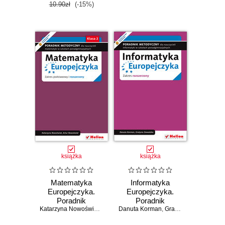
10.90zł
(-15%)
książka
książka
Matematyka
Informatyka
Europejczyka.
Europejczyka.
Poradnik
Poradnik
metodyczny dla
Katarzyna Nowoświat
,
Artur Nowoświat
Danuta Korman
metodyczny dla
,
Grażyna Zawadzka
nauczycieli
nauczycieli