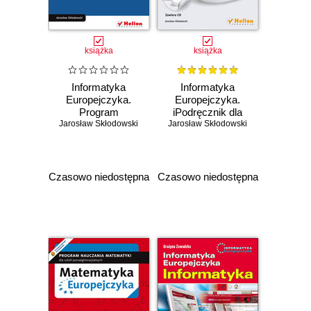
książka
książka
Informatyka
Informatyka
Europejczyka.
Europejczyka.
Program
iPodręcznik dla
Jarosław Skłodowski
nauczania
Jarosław Skłodowski
szkół
informatyki w
ponadgimnazjalnych
szkołach
ponadgimnazjalnych.
Zakres
Czasowo niedostępna
Czasowo niedostępna
podstawowy.
Edycja: Windows,
Mac