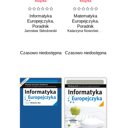
książka
książka
Informatyka
Matematyka
Europejczyka.
Europejczyka.
Poradnik
Poradnik
Jarosław Skłodowski
metodyczny dla
metodyczny dla
Katarzyna Nowoświat
,
Artur Nowoświat
nauczycieli
nauczycieli
informatyki w
matematyki dla
szkołach
szkół
ponadgimnazjalnych.
ponadgimnazjalnych.
Czasowo niedostępna
Czasowo niedostępna
Zakres
Klasa 1
podstawowy.
Edycja: Windows,
Mac