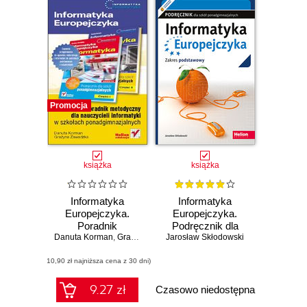
Promocja
książka
książka
Informatyka
Informatyka
Europejczyka.
Europejczyka.
Poradnik
Podręcznik dla
Danuta Korman
metodyczny dla
,
Grażyna Zawadzka
Jarosław Skłodowski
szkół
nauczycieli
ponadgimnazjalnych.
(10,90 zł najniższa cena z 30 dni)
informatyki w
Zakres
szkołach
podstawowy
ponadgimnazjalnych
(Wydanie II)
9.27 zł
Czasowo niedostępna