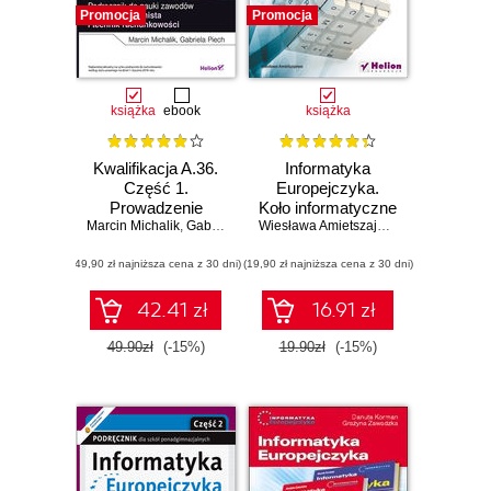
Promocja
Promocja
książka
ebook
książka
Kwalifikacja A.36.
Informatyka
Część 1.
Europejczyka.
Prowadzenie
Koło informatyczne
Marcin Michalik
rachunkowości.
,
Gabriela Piech
dla uczniów szkół
Wiesława Amietszajewa
Podręcznik do
ponadgimnazjalnych
(49,90 zł najniższa cena z 30 dni)
nauki zawodów
(19,90 zł najniższa cena z 30 dni)
technik
ekonomista i
42.41 zł
16.91 zł
technik
rachunkowości
49.90zł
(-15%)
19.90zł
(-15%)