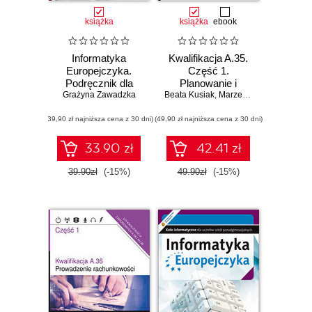
książka
książka
ebook
Informatyka
Kwalifikacja A.35.
Europejczyka.
Część 1.
Podręcznik dla
Planowanie i
Grażyna Zawadzka
szkół
Beata Kusiak
prowadzenie
,
Marzena Krigar-Koj
,
Krzy
ponadgimnazjalnych.
działalności w
(39,90 zł najniższa cena z 30 dni)
Zakres
(49,90 zł najniższa cena z 30 dni)
organizacji.
rozszerzony.
Podręcznik do
Część 1 (Wydanie
nauki zawodu
33.90 zł
42.41 zł
III)
technik
ekonomista
39.90zł
(-15%)
49.90zł
(-15%)