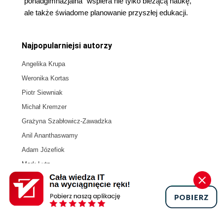
ponadgimnazjalna" wspiera nie tylko bieżącą naukę,
ale także świadome planowanie przyszłej edukacji.
Najpopularniejsi autorzy
Angelika Krupa
Weronika Kortas
Piotr Siewniak
Michał Kremzer
Grażyna Szabłowicz-Zawadzka
Anil Ananthaswamy
Adam Józefiok
Mark Lutz
Michael Albada
Aurélien Géron
Newsy książkowe