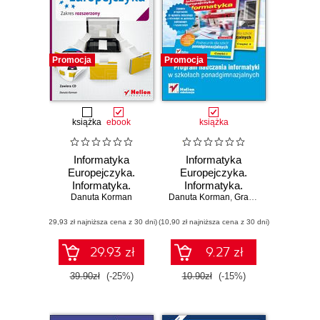
Promocja
Promocja
książka
ebook
książka
Informatyka
Informatyka
Europejczyka.
Europejczyka.
Informatyka.
Informatyka.
Podręcznik dla
Danuta Korman
Danuta Korman
Program
,
Grażyna Zawadzka
szkół
nauczania dla
(29,93 zł najniższa cena z 30 dni)
ponadgimnazjalnych.
(10,90 zł najniższa cena z 30 dni)
szkół
Zakres
ponadgimnazjalnych
rozszerzony.
29.93 zł
9.27 zł
Część 2 (Wydanie
II)
39.90zł
(-25%)
10.90zł
(-15%)