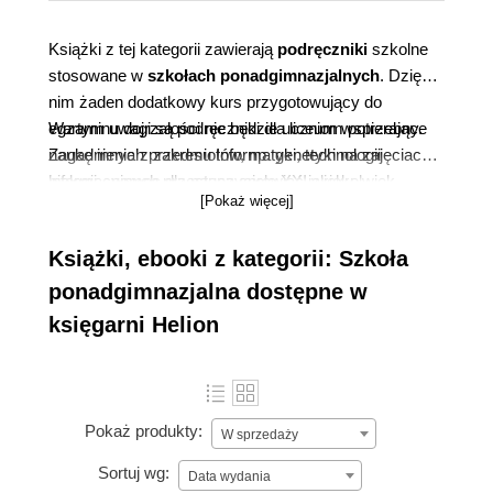
Książki z tej kategorii zawierają
podręczniki
szkolne
stosowane w
szkołach ponadgimnazjalnych
. Dzięki
nim żaden dodatkowy kurs przygotowujący do
egzaminu dojrzałości nie będzie uczniom potrzebny.
Wartym uwagi są podręczniki dla liceum wspierające
Zagadnienia z zakresu Informatyki, technologii
naukę innych przedmiotów, np. genetyki na zajęciach
informacyjnych przestaną sprawiać jakiekolwiek
biologii - pomoc dla nauczyciela XXI wieku.
[Pokaż więcej]
trudności, jeśli tylko nauka opierać się będzie na
podręcznikach z tego działu.
Książki, ebooki z kategorii: Szkoła
ponadgimnazjalna dostępne w
księgarni Helion
Pokaż produkty:
W sprzedaży
Sortuj wg:
Data wydania