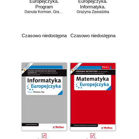
Europejczyka.
Europejczyka.
Program
Informatyka.
Danuta Korman
nauczania
,
Grażyna Zawadzka
Grażyna Zawadzka
Podręcznik dla
informatyki w
szkół
szkołach
ponadgimnazjalnych.
ponadgimnazjalnych.
Zakres
Zakres
rozszerzony.
Czasowo niedostępna
Czasowo niedostępna
rozszerzony
Część 1 (Wydanie
(Wydanie II)
II)