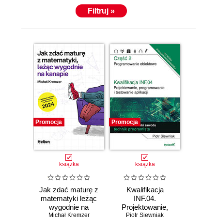
Filtruj »
Promocja
Promocja
książka
książka
Jak zdać maturę z
Kwalifikacja
matematyki leżąc
INF.04.
wygodnie na
Projektowanie,
kanapie. Zadania z
Michał Kremzer
programowanie i
Piotr Siewniak