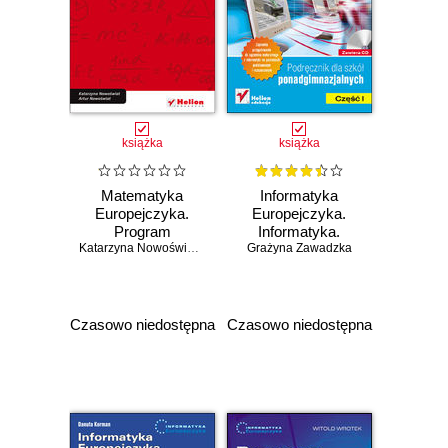
książka
książka
Matematyka
Informatyka
Europejczyka.
Europejczyka.
Program
Informatyka.
nauczania
Katarzyna Nowoświat
,
Artur Nowoświat
Grażyna Zawadzka
Podręcznik dla
matematyki w
szkół
szkołach
ponadgimnazjalnych.
ponadgimnazjalnych
Część 1
Czasowo niedostępna
Czasowo niedostępna