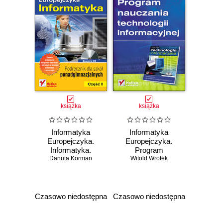
książka
książka
Informatyka
Informatyka
Europejczyka.
Europejczyka.
Informatyka.
Program
Podręcznik dla
Danuta Korman
Witold Wrotek
nauczania
szkół
technologii
ponadgimnazjalnych.
informacyjnej
Część 2
Czasowo niedostępna
Czasowo niedostępna