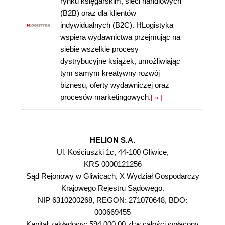
rynku księgarskim, sieci handlowych
(B2B) oraz dla klientów
indywidualnych (B2C). HLogistyka
wspiera wydawnictwa przejmując na
siebie wszelkie procesy
dystrybucyjne książek, umożliwiając
tym samym kreatywny rozwój
biznesu, oferty wydawniczej oraz
procesów marketingowych.
[ » ]
HELION S.A.
Ul. Kościuszki 1c, 44-100 Gliwice,
KRS 0000121256
Sąd Rejonowy w Gliwicach, X Wydział Gospodarczy
Krajowego Rejestru Sądowego.
NIP 6310200268, REGON: 271070648, BDO:
000669455
Kapitał zakładowy: 594 000,00 zł w całości wpłacony