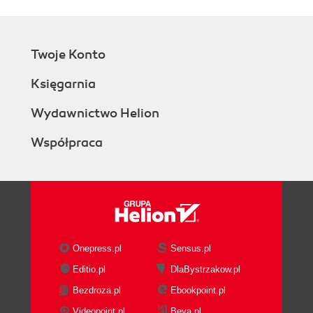
Twoje Konto
Księgarnia
Wydawnictwo Helion
Współpraca
Onepress.pl
Sensus.pl
Editio.pl
DlaBystrzakow.pl
Bezdroza.pl
Ebookpoint.pl
Videopoint.pl
Beya.pl