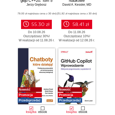
głąb C++20. Tom 5
Naukowe
Jerzy Grębosz
David A. Kessler
podejście do
,
MD
uzależnienia od
(79,00 zł najniższa cena z 30 dni)
(51,92 zł najniższa cena z 30 dni)
jedzenia,
fenomenu GLP-1 i
roli zdrowych
55.30 zł
58.41 zł
nawyków
Do 10.08.26
Do 11.08.26
Oszczędzasz 30%!
Oszczędzasz 10%!
W realizacji od 11.08.26 r.
W realizacji od 12.08.26 r.
Nowość
Nowość
Promocja
Promocja
Przedsprzedaż
Przedsprzedaż
książka
ebook
książka
ebook