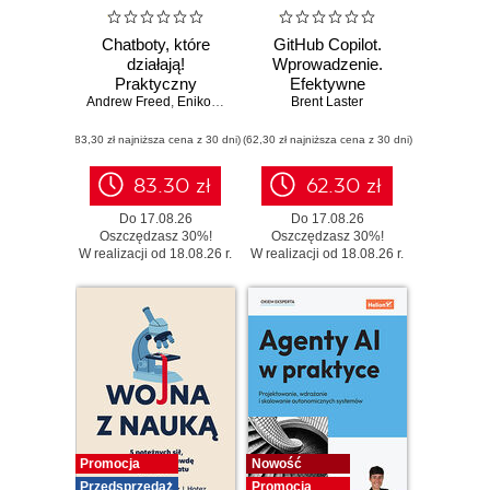
Chatboty, które
GitHub Copilot.
działają!
Wprowadzenie.
Praktyczny
Efektywne
Andrew Freed
przewodnik po
,
Eniko Rozsa
,
Cari Jacobs
programowanie z
Brent Laster
konwersacyjnej
asystentem AI
(83,30 zł najniższa cena z 30 dni)
sztucznej
(62,30 zł najniższa cena z 30 dni)
inteligencji
83.30 zł
62.30 zł
Do 17.08.26
Do 17.08.26
Oszczędzasz 30%!
Oszczędzasz 30%!
W realizacji od 18.08.26 r.
W realizacji od 18.08.26 r.
Promocja
Nowość
Przedsprzedaż
Promocja