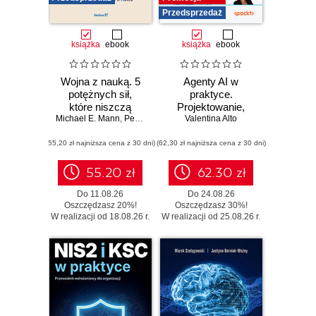
Przedsprzedaż
książka
ebook
książka
ebook
Wojna z nauką. 5
Agenty AI w
potężnych sił,
praktyce.
które niszczą
Projektowanie,
Michael E. Mann
prawdę i zagrażają
,
Peter J. Hotez
wdrażanie i
Valentina Alto
światu
skalowanie
(55,20 zł najniższa cena z 30 dni)
(62,30 zł najniższa cena z 30 dni)
autonomicznych
systemów
55.20 zł
62.30 zł
Do 11.08.26
Do 24.08.26
Oszczędzasz 20%!
Oszczędzasz 30%!
W realizacji od 18.08.26 r.
W realizacji od 25.08.26 r.