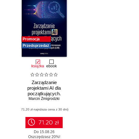
Promocja
Przedsprzedaż
książka
ebook
Zarządzanie
projektami AI dla
początkujących.
Jak optymalizować
Marcin Żmigrodzki
procesy
(71,20 zł najniższa cena z 30 dni)
biznesowe za
pomocą modeli
językowych (LLM)
71.20 zł
Do 15.08.26
Oszczędzasz 20%!