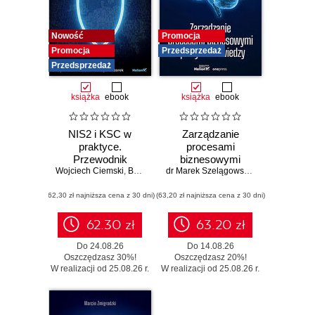
Nowość
Promocja
Promocja
Przedsprzedaż
Przedsprzedaż
książka
ebook
książka
ebook
NIS2 i KSC w
Zarządzanie
praktyce.
procesami
Przewodnik
biznesowymi
Wojciech Ciemski
wdrożeniowy dla
,
Bartłomiej Wieczorek
opartymi na
dr Marek Szelągowski
,
dr Justyna Ber
organizacji
wiedzy
(62,30 zł najniższa cena z 30 dni)
(63,20 zł najniższa cena z 30 dni)
62.30 zł
63.20 zł
Do 24.08.26
Do 14.08.26
Oszczędzasz 30%!
Oszczędzasz 20%!
W realizacji od 25.08.26 r.
W realizacji od 25.08.26 r.