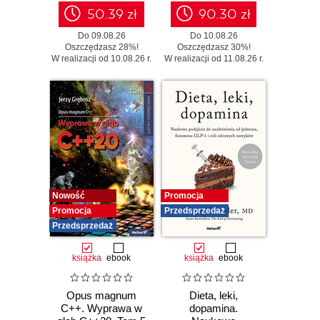
zbędnego ryzyka
50.39 zł
90.30 zł
Do 09.08.26
Do 10.08.26
Oszczędzasz 28%!
Oszczędzasz 30%!
W realizacji od 10.08.26 r.
W realizacji od 11.08.26 r.
Nowość
Promocja
Promocja
Przedsprzedaż
Przedsprzedaż
książka
ebook
książka
ebook
Opus magnum
Dieta, leki,
C++. Wyprawa w
dopamina.