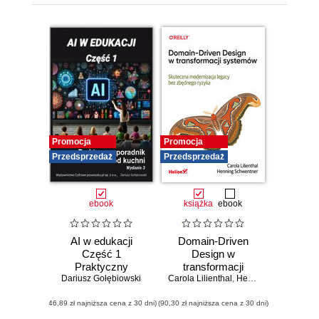
Promocja
Promocja
Przedsprzedaż
Przedsprzedaż
ebook
książka
ebook
AI w edukacji
Domain-Driven
Część 1
Design w
Praktyczny
transformacji
Dariusz Gołębiowski
poradnik od
Carola Lilienthal
systemów.
,
Henning Schwentner
kuchni. Dla
Skuteczna
(46,89 zł najniższa cena z 30 dni)
edukatorów i
(90,30 zł najniższa cena z 30 dni)
modernizacja
edukatorek
legacy bez