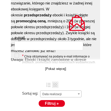
rozwiązanie, którego nie znajdziesz w żadnej innej
ebookowej księgarni. W
okresie
przedsprzedaży
ebooki i książki objęte
są
promocyjną ceną
, mniejszą o 20% (w pierwszej
Subskrybuj newsletter
połowie okresu przedsprzedaży) i 10% (w drugiej
połowie okresu przedsprzedaży). Zwykle książki są
e-mail
dostępne w przedsprzedaży około 3 tygodnie, ale nie
jest to sztywny termin. Poniżej lista książek, które
możesz zamówić już teraz!
*
Chcę otrzymywać na podany e-mail informacje o
Uwaga
: Ebooki i książki zamówione w okresie
zniżkach, promocjach oraz nowościach wydawniczych.
przedsprzedaży otrzymasz dopiero wtedy,
gdy ukażą
więcej »
[Pokaż więcej]
się w regularnej sprzedaży
. Jeśli składasz większe
zamówienie, dotrze ono do Ciebie w momencie, gdy
Zapisz się »
skompletujemy wszystkie zamówione książki. O
dostępności ebooków zakupionych w przedsprzedaży
Sortuj wg:
Data realizacji
poinformujemy Cię osobnym mailem. Aby skorzystać
z promocji musisz jako formę płatności wybrać
Filtruj »
płatność elektroniczną lub kartą.