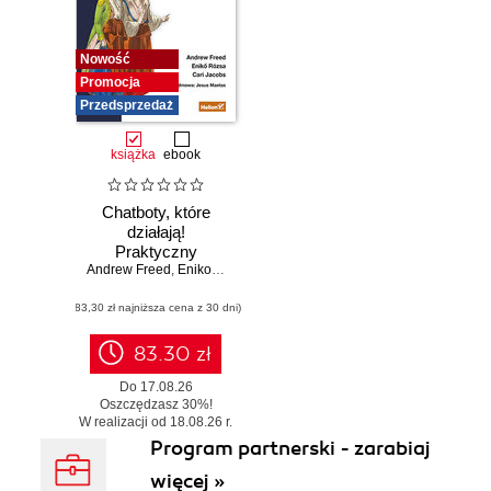
Nowość
Promocja
Przedsprzedaż
książka
ebook
Chatboty, które
działają!
Praktyczny
Andrew Freed
przewodnik po
,
Eniko Rozsa
,
Cari Jacobs
konwersacyjnej
(83,30 zł najniższa cena z 30 dni)
sztucznej
inteligencji
83.30 zł
Do 17.08.26
Oszczędzasz 30%!
W realizacji od 18.08.26 r.
Program partnerski - zarabiaj
więcej »