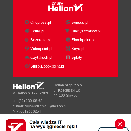
Onepress.pl
Sensus.pl
Editio.pl
DlaBystrzakow.pl
Bezdroza.pl
Ebookpoint.pl
Videopoint.pl
Beya.pl
Czytalisek.pl
Sploty
Biblio.Ebookpoint.pl
Helion.pl sp. z o.o.
ul. Kościuszki 1c
© Helion.pl 1991-2026
44-100 Gliwice
tel. (32) 230-98-63
e-mail:
[wyświetl email]@helion.pl
NIP: 6312636254
Regon: 241989027
Designed with ♥ by
Tonik.pl