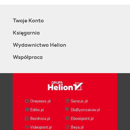
Twoje Konto
Księgarnia
Wydawnictwo Helion
Współpraca
Onepress.pl
Sensus.pl
Editio.pl
DlaBystrzakow.pl
Bezdroza.pl
Ebookpoint.pl
Videopoint.pl
Beya.pl