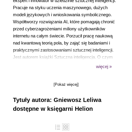
ekspert i innowator w dziedzinie sztucznej inteligencji.
Pracuje na styku uczenia maszynowego, dużych
modeli językowych i wnioskowania symbolicznego.
Współtworzy rozwiązania AI, które pomagają chronić
przed cyberzagrożeniami miliony użytkowników
internetu na całym świecie. Porzucił pracę naukową
nad kwantową teorią pola, by zająć się badaniami i
praktycznymi zastosowaniami sztucznej inteligencji.
Jest autorem książki Sztuczna inteligencja. O czym
myśli, gdy nikt nie patrzy?, a także licznych patentów i
więcej »
publikacji naukowych poświęconych
neurosymbolicznej AI i jej roli w wykrywaniu
[Pokaż więcej]
cybernękania, dezinformacji i ideacji samobójczych.
Tytuły autora: Gniewosz Leliwa
dostępne w księgarni Helion