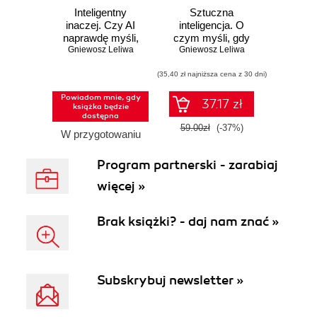
Inteligentny
Sztuczna
inaczej. Czy AI
inteligencja. O
naprawdę myśli,
czym myśli, gdy
Gniewosz Leliwa
czy tylko
nikt nie patrzy?
Gniewosz Leliwa
doskonale udaje?
(35,40 zł najniższa cena z 30 dni)
Powiadom mnie, gdy
37.17 zł
książka będzie
dostępna
59.00zł
(-37%)
W przygotowaniu
Program partnerski - zarabiaj
więcej »
Brak książki? - daj nam znać »
Subskrybuj newsletter »