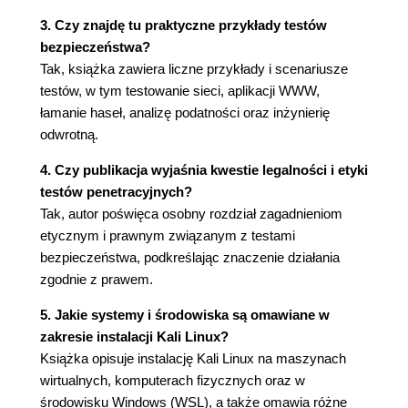
Rekonesans systemu DNS
3. Czy znajdę tu praktyczne przykłady testów
Rejestry RIR
bezpieczeństwa?
Rekonesans pasywny
Tak, książka zawiera liczne przykłady i scenariusze
Skanowanie portów
testów, w tym testowanie sieci, aplikacji WWW,
Skanowanie portów TCP
łamanie haseł, analizę podatności oraz inżynierię
Skanowanie portów UDP
odwrotną.
Skanowanie portów za pomocą programu
nmap
4. Czy publikacja wyjaśnia kwestie legalności i etyki
Skanowanie szybkie
testów penetracyjnych?
Skanowanie usług
Tak, autor poświęca osobny rozdział zagadnieniom
Ręczne interakcje
etycznym i prawnym związanym z testami
Podsumowanie
bezpieczeństwa, podkreślając znaczenie działania
Przydatne materiały
zgodnie z prawem.
4. Wyszukiwanie podatności na ataki
5. Jakie systemy i środowiska są omawiane w
Co to jest podatność?
zakresie instalacji Kali Linux?
Typy podatności
Książka opisuje instalację Kali Linux na maszynach
Przepełnienie bufora
wirtualnych, komputerach fizycznych oraz w
Wyścig
środowisku Windows (WSL), a także omawia różne