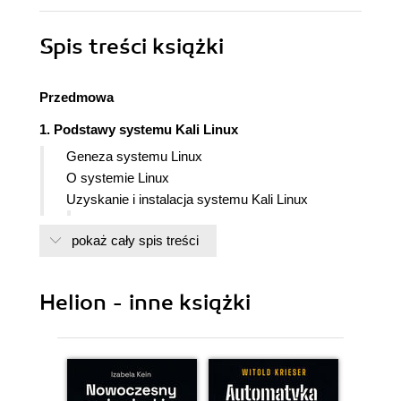
Spis treści
książki
Przedmowa
1. Podstawy systemu Kali Linux
Geneza systemu Linux
O systemie Linux
Uzyskanie i instalacja systemu Kali Linux
Maszyny wirtualne
pokaż cały spis treści
Podejście ekonomiczne
Podsystem Windows dla systemu Linux
Środowiska graficzne
Helion - inne książki
Xfce
GNOME
Logowanie do systemu za pomocą
menedżera pulpitów
Cinnamon i MATE