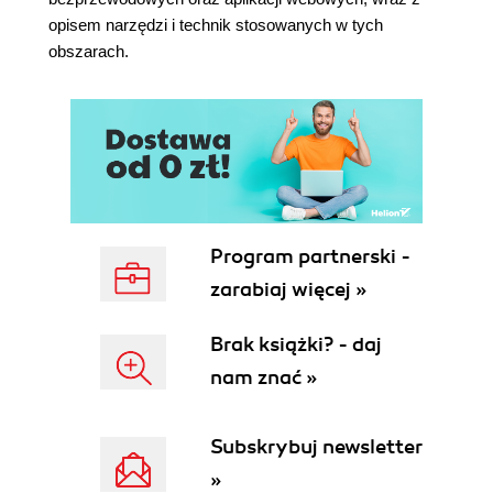
opisem narzędzi i technik stosowanych w tych
Czym jest eksploit?
obszarach.
Ataki na urządzenia Cisco
Ataki na protokoły zarządzania
Ataki na inne urządzenia
Baza eksploitów
Metasploit
Pierwsze kroki z platformą Metasploit
Praca z modułami platformy Metasploit
Import danych
Program partnerski -
Eksploracja systemów
zarabiaj więcej »
Armitage
Inżynieria społeczna
Brak książki? - daj
Podsumowanie
Przydatne materiały
nam znać »
6. Więcej o platformie Metasploit
Wyszukiwanie obiektów ataku
Subskrybuj newsletter
Skanowanie portów
»
Skanowanie protokołu SMB