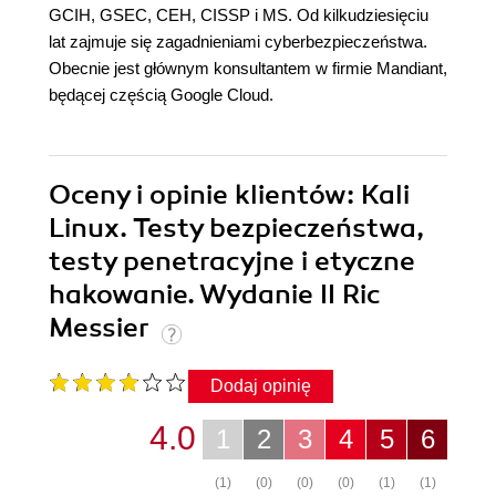
GCIH, GSEC, CEH, CISSP i MS. Od kilkudziesięciu
lat zajmuje się zagadnieniami cyberbezpieczeństwa.
Obecnie jest głównym konsultantem w firmie Mandiant,
będącej częścią Google Cloud.
Oceny i opinie klientów: Kali
Linux. Testy bezpieczeństwa,
testy penetracyjne i etyczne
hakowanie. Wydanie II Ric
Messier
Dodaj opinię
4.0
1
2
3
4
5
6
(1)
(0)
(0)
(0)
(1)
(1)