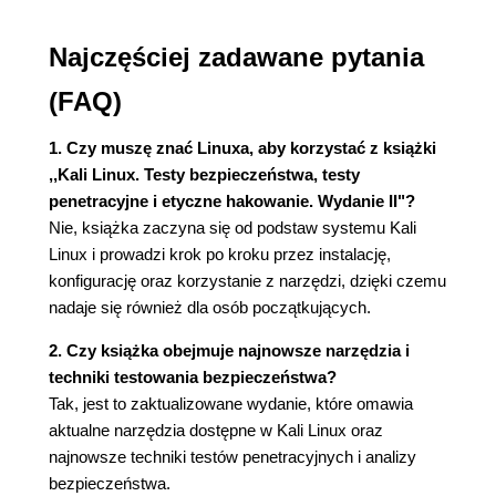
Testowanie szyfrowania
Przechwytywanie pakietów
Najczęściej zadawane pytania
Program tcpdump
Filtr BPF
(FAQ)
Wireshark
Ataki podsłuchowe
1. Czy muszę znać Linuxa, aby korzystać z książki
Podsłuchiwanie protokołu ARP
,,Kali Linux. Testy bezpieczeństwa, testy
Podsłuchiwanie systemu DNS
penetracyjne i etyczne hakowanie. Wydanie II"?
Podsumowanie
Nie, książka zaczyna się od podstaw systemu Kali
Przydatne materiały
Linux i prowadzi krok po kroku przez instalację,
konfigurację oraz korzystanie z narzędzi, dzięki czemu
3. Rekonesans
nadaje się również dla osób początkujących.
Czym jest rekonesans?
Biały wywiad
2. Czy książka obejmuje najnowsze narzędzia i
Google Hacking
techniki testowania bezpieczeństwa?
Automatyczne zbieranie informacji
Tak, jest to zaktualizowane wydanie, które omawia
Recon-NG
aktualne narzędzia dostępne w Kali Linux oraz
Maltego
najnowsze techniki testów penetracyjnych i analizy
Rekonesans systemu DNS i usługa whois
bezpieczeństwa.