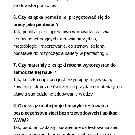
Weryfikacja poprawności danych
środowiska graficzne.
Przekroczenie uprawnień
Skanowanie pod kątem podatności
6. Czy książka pomoże mi przygotować się do
Lokalne podatności
pracy jako pentester?
Lokalna kontrola za pomocą programu lynis
Tak, publikacja kompleksowo wprowadza w świat
Lokalne skanowanie za pomocą programu
testów penetracyjnych, omawia narzędzia,
OpenVAS
metodologie i raportowanie, co stanowi solidną
Rootkity
podstawę do rozpoczęcia kariery w pentestingu.
Zewnętrzne podatności
7. Czy materiały z książki można wykorzystać do
Szybki start z programem OpenVAS
samodzielnej nauki?
Konfiguracja skanowania
Tak, książka napisana jest przystępnym językiem,
Raporty programu OpenVAS
zawiera praktyczne ćwiczenia i przydatne materiały, co
Podatności urządzeń sieciowych
ułatwia samodzielne zdobywanie wiedzy.
Audyt urządzeń
Podatności baz danych
8. Czy książka obejmuje tematykę testowania
Wykrywanie nieznanych podatności
bezpieczeństwa sieci bezprzewodowych i aplikacji
Podsumowanie
WWW?
Przydatne materiały
Tak, osobne rozdziały poświęcone są testowaniu sieci
5. Automatyczne eksploity
bezprzewodowych oraz aplikacji webowych, wraz z