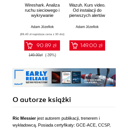
Wireshark. Analiza
Wazuh. Kurs video.
Dark
ruchu sieciowego i
Od instalacji do
wykrywanie
pierwszych alertów
Podró
włamań
ciemn
Adam Józefiok
Adam Józefiok
Ja
(89,40 zł najniższa cena z 30 dni)
90.89 zł
149.00 zł
1
149.00zł
(-39%)
O autorze
książki
Ric Messier
jest autorem publikacji, trenerem i
wykładowcą. Posiada certyfikaty: GCE-ACE, CCSP,