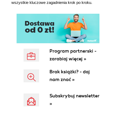
wszystkie kluczowe zagadnienia krok po kroku.
6.7.3. Utworzenie i wywołanie FC/FB
6.8. Platforma - wykorzystanie funkcji FC
6.9. Ustawianie i kasowanie pojedynczej zmiennej
- cewki Set oraz Reset
6.10. Przerzutniki SR/RS
6.11. Detekcja zbocza
6.12. Bloki danych DB
6.13. Platforma - przerzutniki SR/RS, bloki danych
Program partnerski -
DB, narzędzie Cross-references
zarabiaj więcej »
Rozdział 7. Typ zmiennej a jej rozmiar
Brak książki? - daj
7.1. Bloki danych DB czy pamięć systemowa M -
porównanie
nam znać »
7.2. Tabela Watch table - narzędzie do
monitorowania i modyfikowania zmiennych
Subskrybuj newsletter
7.3. Przekazywanie wartości parametrów - funkcja
MOVE
»
7.4. Platforma - obsługa typów danych z
wykorzystaniem funkcji MOVE