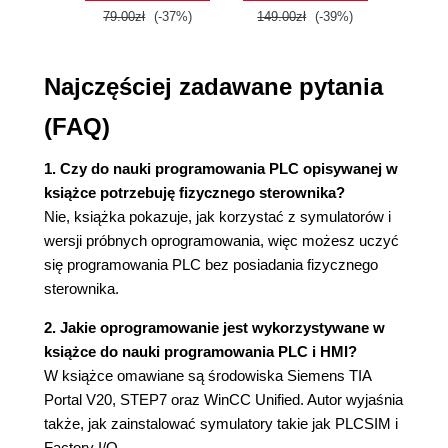
2.4.3. Sterowanie PWM
79.00zł
(-37%)
149.00zł
(-39%)
59.9
2.4.4. Szybkie wejścia
2.4.5. Specjalistyczne bloki programowe do
Najczęściej zadawane pytania
obsługi zdarzeń cyklicznych i sprzętowych
2.4.6. Zaawansowana diagnostyka
(FAQ)
programowa
Rozdział 3. Samodzielna nauka programowania
1. Czy do nauki programowania PLC opisywanej w
książce potrzebuję fizycznego sterownika?
PLC
Nie, książka pokazuje, jak korzystać z symulatorów i
3.1. Oprogramowanie TIA Portal
wersji próbnych oprogramowania, więc możesz uczyć
3.2. STEP7
się programowania PLC bez posiadania fizycznego
3.3. WinCC
sterownika.
3.4. Wymagane licencje, wersja próbna
3.4.1. Licencje do programowania PLC
2. Jakie oprogramowanie jest wykorzystywane w
3.4.2. Licencje do programowania paneli HMI
książce do nauki programowania PLC i HMI?
oraz systemów SCADA
W książce omawiane są środowiska Siemens TIA
3.4.3. Zakup licencji
Portal V20, STEP7 oraz WinCC Unified. Autor wyjaśnia
3.5. Czy do nauki potrzebuję fizycznego
także, jak zainstalować symulatory takie jak PLCSIM i
sterownika?
Factory I/O.