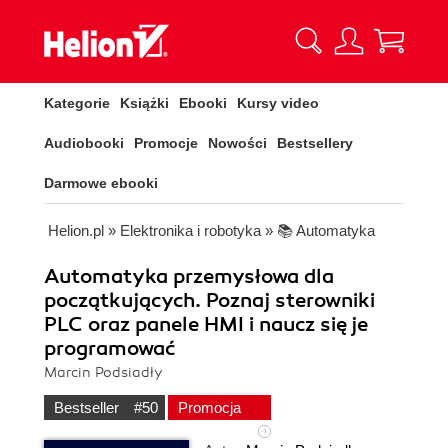
Kategorie
Książki
Ebooki
Kursy video
Audiobooki
Promocje
Nowości
Bestsellery
Darmowe ebooki
Helion.pl
»
Elektronika i robotyka
»
📚 Automatyka
Automatyka przemysłowa dla
początkujących. Poznaj sterowniki
PLC oraz panele HMI i naucz się je
programować
Marcin Podsiadły
Bestseller
#50
Promocja