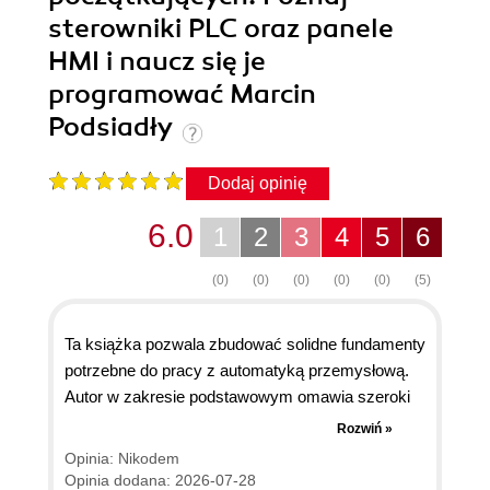
sterowniki PLC oraz panele
HMI i naucz się je
programować Marcin
Podsiadły
Dodaj opinię
6.0
1
2
3
4
5
6
(0)
(0)
(0)
(0)
(0)
(5)
Ta książka pozwala zbudować solidne fundamenty
potrzebne do pracy z automatyką przemysłową.
Autor w zakresie podstawowym omawia szeroki
zakres tematow od zasady działania PLC,
Rozwiń »
poprzez sieci przemysłowe, panele HMI itp. W
Opinia: Nikodem
rozdziałach poświęconych dobrym praktykom
Opinia dodana: 2026-07-28