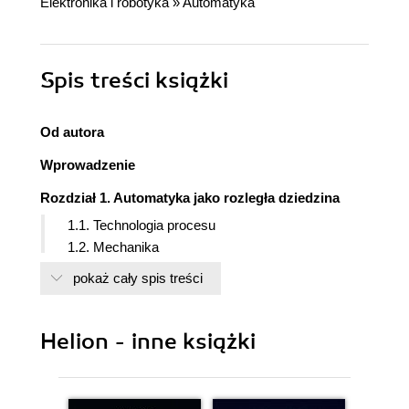
Elektronika i robotyka
»
Automatyka
Spis treści
książki
Od autora
Wprowadzenie
Rozdział 1. Automatyka jako rozległa dziedzina
1.1. Technologia procesu
1.2. Mechanika
1.3. Elektryka
pokaż cały spis treści
1.4. Programowanie PLC
1.5. Wizualizacja procesu - panel operatorski HMI
1.6. Wizualizacja procesu - systemy SCADA
Helion - inne książki
1.7. Integracja układów automatyki - urządzenia
przemysłowe
1.8. Integracja układów automatyki - systemy