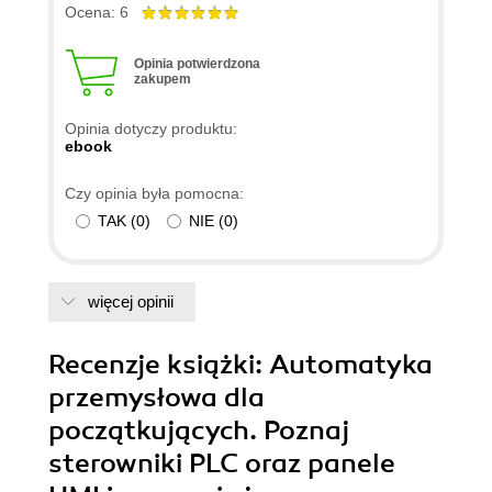
oraz poszczegolnym funkcjom wyczula na
Ocena: 6
nieoczywiste błędy, ktore mogą przytrafić się
każdemu programiście, a ktorych znalezienie
Opinia potwierdzona
zakupem
potrafi być problematyczne. Szczerze polecam tę
książkę, szczegolnie początkującym
Opinia dotyczy produktu:
automatykom, choć ci nieco bardziej
ebook
doświadczeni też znajdą coś dla siebie. Warto
Czy opinia była pomocna:
dodać, że autor skupia się na sprzęcie firmy
TAK
(
0
)
NIE
(
0
)
Siemens, choć wiele zawartych w niej informacji
jest uniwersalnych.
więcej opinii
Recenzje
książki
: Automatyka
przemysłowa dla
początkujących. Poznaj
sterowniki PLC oraz panele