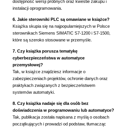
dostępność wersji próbnych oraz kwestie zakupu i
5.5. Język SCL
instalacji oprogramowania.
5.6. Język STL
5.7. Pozostałe języki programowania PLC
6. Jakie sterowniki PLC są omawiane w książce?
5.8. Od którego języka zacząć naukę
Książka skupia się na najpopularniejszych w Polsce
programowania?
sterownikach Siemens SIMATIC S7-1200 i S7-1500,
które są szeroko stosowane w przemyśle.
Rozdział 6. Programowanie PLC - podstawowe
operacje logiczne
7. Czy książka porusza tematykę
cyberbezpieczeństwa w automatyce
6.1. Deklarowanie zmiennych - tagi
przemysłowej?
6.2. Dobre praktyki - nazewnictwo zmiennych
Tak, w książce znajdziesz informacje o
6.3. Styk NO, styk NC i cewka wyjściowa
zabezpieczeniach projektów, ochronie danych oraz
6.4. Platforma - tabela tagów i pierwszy program
praktykach związanych z bezpieczeństwem
6.5. Funkcje logiczne AND, OR oraz XOR
systemów automatyki.
6.6. Platforma - funkcje logiczne AND & OR
6.7. Organizacja kodu - funkcje FC i bloki
8. Czy książka nadaje się dla osób bez
funkcyjne FB
doświadczenia w programowaniu lub automatyce?
6.7.1. Tworzenie uniwersalnych programów
Tak, publikacja została napisana z myślą o osobach
6.7.2. Organizowanie kodu z wykorzystaniem
początkujących i prowadzi od podstaw, tłumacząc
FC/FB