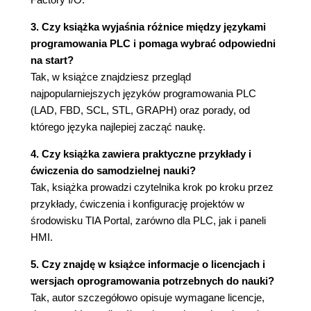
3.6. Instalacja oprogramowania
3. Czy książka wyjaśnia różnice między językami
3.6.1. Platforma - instalacja TIA Portal z
programowania PLC i pomaga wybrać odpowiedni
symulatorem PLCSIM
na start?
3.6.2. Platforma - instalacja Factory I/O
Tak, w książce znajdziesz przegląd
3.7. Czy wersja oprogramowania ma znaczenie
najpopularniejszych języków programowania PLC
dla początkującego programisty?
(LAD, FBD, SCL, STL, GRAPH) oraz porady, od
Rozdział 4. TIA Portal - konfiguracja sterownika
którego języka najlepiej zacząć naukę.
PLC
4. Czy książka zawiera praktyczne przykłady i
4.1. Adres IP i maska podsieci
ćwiczenia do samodzielnej nauki?
4.2. Nazwa PROFINET
Tak, książka prowadzi czytelnika krok po kroku przez
4.3. Bity systemowe
przykłady, ćwiczenia i konfigurację projektów w
4.4. Platforma - konfiguracja sprzętowa
środowisku TIA Portal, zarówno dla PLC, jak i paneli
Rozdział 5. Przegląd języków programowania PLC
HMI.
5.1. Język drabinkowy LAD
5. Czy znajdę w książce informacje o licencjach i
5.2. Język FBD
wersjach oprogramowania potrzebnych do nauki?
5.3. LAD czy FBD?
Tak, autor szczegółowo opisuje wymagane licencje,
5.4. Język GRAPH