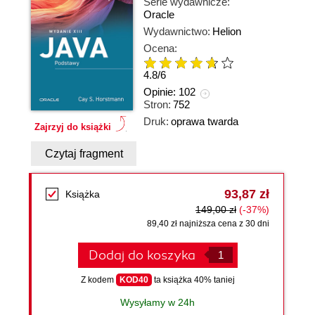
Serie wydawnicze:
Oracle
Wydawnictwo:
Helion
Ocena:
4.8
/
6
Opinie:
102
Stron:
752
Druk:
oprawa twarda
Zajrzyj do książki
Czytaj fragment
93,87 zł
Książka
149,00 zł
(-37%)
89,40 zł najniższa cena z 30 dni
Dodaj do koszyka
Z kodem
KOD40
ta książka 40% taniej
Wysyłamy w 24h