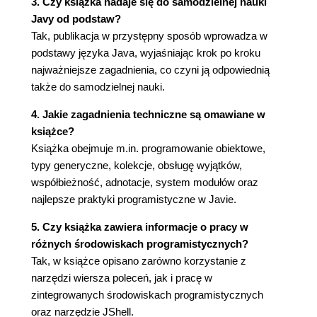
3. Czy książka nadaje się do samodzielnej nauki
3.5.2. Funkcje i stałe matematyczne
Javy od podstaw?
3.5.3. Konwersja typów numerycznych
Tak, publikacja w przystępny sposób wprowadza w
3.5.4. Rzutowanie
podstawy języka Java, wyjaśniając krok po kroku
3.5.5. Przypisanie
najważniejsze zagadnienia, co czyni ją odpowiednią
3.5.6. Operatory inkrementacji i dekrementacji
także do samodzielnej nauki.
3.5.7. Operatory relacyjne i logiczne
4. Jakie zagadnienia techniczne są omawiane w
3.5.8. Operator warunkowy
książce?
3.5.9. Wyrażenia switch
Książka obejmuje m.in. programowanie obiektowe,
3.5.10. Operatory bitowe
typy generyczne, kolekcje, obsługę wyjątków,
3.5.11. Nawiasy i priorytety operatorów
współbieżność, adnotacje, system modułów oraz
3.6. Łańcuchy
najlepsze praktyki programistyczne w Javie.
3.6.1. Konkatenacja
3.6.2. Dzielenie łańcuchów
5. Czy książka zawiera informacje o pracy w
3.6.3. Indeksy i podłańcuchy
różnych środowiskach programistycznych?
3.6.4. Łańcuchów nie można modyfikować
Tak, w książce opisano zarówno korzystanie z
3.6.5. Porównywanie łańcuchów
narzędzi wiersza poleceń, jak i pracę w
3.6.6. Łańcuchy puste i łańcuchy null
zintegrowanych środowiskach programistycznych
3.6.7. API String
oraz narzędzie JShell.