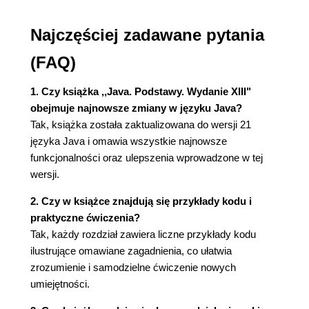
programistycznym
Najczęściej zadawane pytania
2.4. JShell
Rozdział 3. Podstawowe elementy języka Java
(FAQ)
3.1. Prosty program w Javie
3.2. Komentarze
1. Czy książka ,,Java. Podstawy. Wydanie XIII"
3.3. Typy danych
obejmuje najnowsze zmiany w języku Java?
3.3.1. Typy całkowite
Tak, książka została zaktualizowana do wersji 21
3.3.2. Typy zmiennoprzecinkowe
języka Java i omawia wszystkie najnowsze
3.3.3. Typ char
funkcjonalności oraz ulepszenia wprowadzone w tej
3.3.4. Unicode i typ char
wersji.
3.3.5. Typ boolean
2. Czy w książce znajdują się przykłady kodu i
3.4. Zmienne i stałe
praktyczne ćwiczenia?
3.4.1. Deklarowanie zmiennych
Tak, każdy rozdział zawiera liczne przykłady kodu
3.4.2. Inicjalizacja zmiennych
ilustrujące omawiane zagadnienia, co ułatwia
3.4.3. Stałe
zrozumienie i samodzielne ćwiczenie nowych
3.4.4. Typ wyliczeniowy
umiejętności.
3.5. Operatory
3.5.1. Operatory arytmetyczne