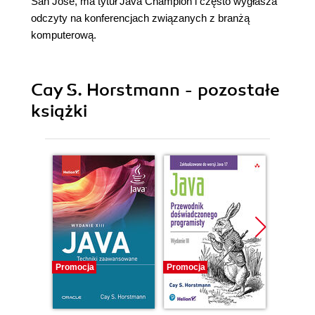
San José, ma tytuł Java Champion i często wygłasza
odczyty na konferencjach związanych z branżą
komputerową.
Cay S. Horstmann - pozostałe
książki
Promocja
Promocja
Promocj