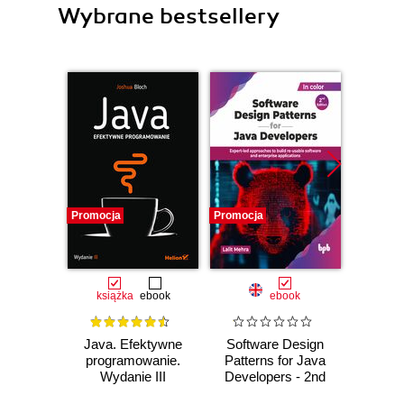
Wybrane bestsellery
Promocja
Promocja
książka
ebook
ebook
Java. Efektywne
Software Design
Mode
programowanie.
Patterns for Java
impl
Wydanie III
Developers - 2nd
sy
Edition
infor