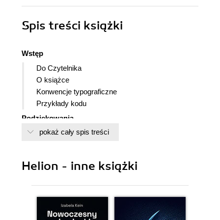
Spis treści
książki
Wstęp
Do Czytelnika
O książce
Konwencje typograficzne
Przykłady kodu
Podziękowania
pokaż cały spis treści
Rozdział 1. Wprowadzenie do Javy
1.1. Java jako platforma programistyczna
1.2. Słowa klucze białej księgi Javy
Helion - inne książki
1.2.1. Prostota
1.2.2. Obiektowość
1.2.3. Sieciowość
1.2.4. Niezawodność