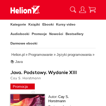
Kategorie
Książki
Ebooki
Kursy video
Audiobooki
Promocje
Nowości
Bestsellery
Darmowe ebooki
Helion.pl
»
Programowanie
»
Języki programowania
»
📚 Java
Java. Podstawy. Wydanie XIII
Cay S. Horstmann
Promocja
Autor:
Cay S.
Horstmann