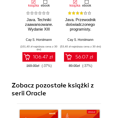
książka
ebook
książka
ebook
ksią
Java. Techniki
Java. Przewodnik
Java
zaawansowane.
doświadczonego
zaaw
Wydanie XIII
programisty.
Wyd
Wydanie III
Cay S. Horstmann
Cay S. Horstmann
Cay S
(101,40 zł najniższa cena z 30
(53,40 zł najniższa cena z 30 dni)
(74,50 zł naj
dni)
106.47 zł
56.07 zł
169.00zł
(-37%)
89.00zł
(-37%)
149.0
Zobacz pozostałe książki z
serii Oracle