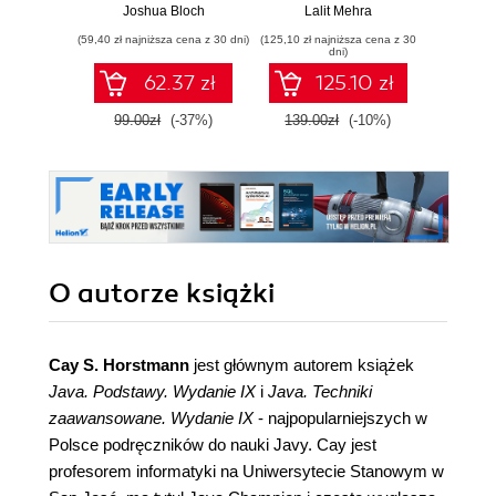
Joshua Bloch
Lalit Mehra
Mariu
(59,40 zł najniższa cena z 30 dni)
(125,10 zł najniższa cena z 30
dni)
62.37 zł
125.10 zł
99.00zł
(-37%)
139.00zł
(-10%)
O autorze
książki
Cay S. Horstmann
jest głównym autorem książek
Java. Podstawy. Wydanie IX
i
Java. Techniki
zaawansowane. Wydanie IX
- najpopularniejszych w
Polsce podręczników do nauki Javy. Cay jest
profesorem informatyki na Uniwersytecie Stanowym w