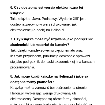
3.6.8. Dokumentacja API w internecie
3.6.9. Składanie łańcuchów
6. Czy dostępna jest wersja elektroniczna tej
3.6.10. Bloki tekstowe
książki?
3.7. Wejście i wyjście
Tak, książka ,,Java. Podstawy. Wydanie XIII" jest
3.7.1. Odbieranie danych wejściowych
dostępna zarówno w wersji drukowanej, jak i
3.7.2. Formatowanie danych wyjściowych
elektronicznej (e-book) na Helion.pl.
3.7.3. Zapis i odczyt plików
7. Czy książka może być używana jako podręcznik
3.8. Sterowanie wykonywaniem programu
akademicki lub materiał do kursów?
3.8.1. Zasięg blokowy
Tak, dzięki kompleksowemu ujęciu tematu oraz
3.8.2. Instrukcje warunkowe
licznym przykładom, publikacja doskonale sprawdzi
3.8.3. Pętle
się jako podręcznik do nauki akademickiej i na kursach
3.8.4. Pętle o określonej liczbie powtórzeń
programowania.
3.8.5. Wybór wielokierunkowy - instrukcja
switch
8. Jak mogę kupić książkę na Helion.pl i jakie są
3.8.6. Instrukcje przerywające przepływ
dostępne formy płatności?
sterowania
Książkę można zamówić bezpośrednio na stronie
3.9. Wielkie liczby
Helion.pl, wybierając wersję drukowaną lub
3.10. Tablice
elektroniczną. Dostępne są różne formy płatności,
3.10.1. Deklarowanie tablic
m.in. szybki przelew, karta płatnicza oraz płatność za