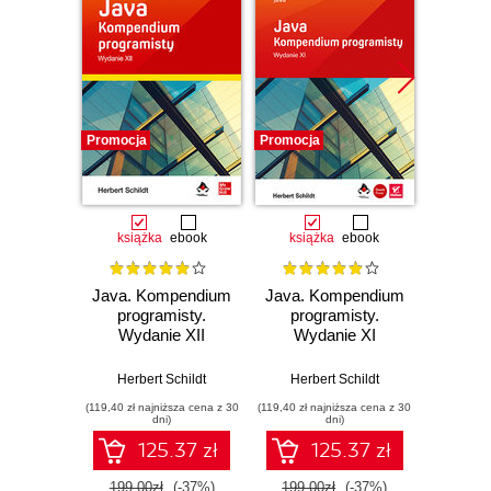
Promocja
Promocja
Promocj
książka
ebook
książka
ebook
ksią
Java. Kompendium
Java. Kompendium
Java.
programisty.
programisty.
Wydanie XII
Wydanie XI
począ
Wyd
Herbert Schildt
Herbert Schildt
Herb
(119,40 zł najniższa cena z 30
(119,40 zł najniższa cena z 30
(59,40 zł naj
dni)
dni)
125.37 zł
125.37 zł
199.00zł
(-37%)
199.00zł
(-37%)
99.0