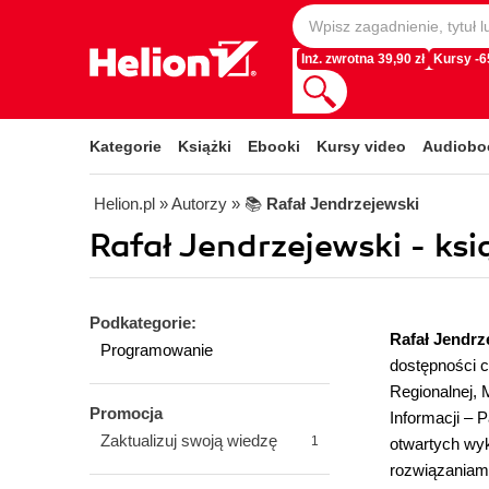
Inż. zwrotna 39,90 zł
Kursy -
Kategorie
Książki
Ebooki
Kursy video
Audiobo
Helion.pl
» Autorzy
» 📚
Rafał Jendrzejewski
Rafał Jendrzejewski - ksi
Podkategorie:
Rafał Jendrz
Programowanie
dostępności c
Regionalnej, 
Promocja
Informacji – 
Zaktualizuj swoją wiedzę
1
otwartych wyk
rozwiązaniami