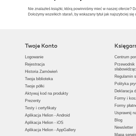
Nie znalazłeś książki, którą powinniśmy mieć w naszej ofercie? 
Dołożymy wszelkich starań, by wskazany tytuł jak najszybciej się 
Twoje Konto
Księgar
Logowanie
Centrum po
Rejestracja
Przewodnik 
słabowidząc
Historia Zamówień
Regulamin s
Twoja biblioteka
Polityka pr
Twoje półki
Deklaracja 
Aktywuj kod na produkty
Formy i kos
Prezenty
Formy płatn
Testy i certyfikaty
Usprawnij 
Aplikacja Helion - Android
Blog
Aplikacja Helion - iOS
Newsletter
Aplikacja Helion - AppGallery
Mapa serwi