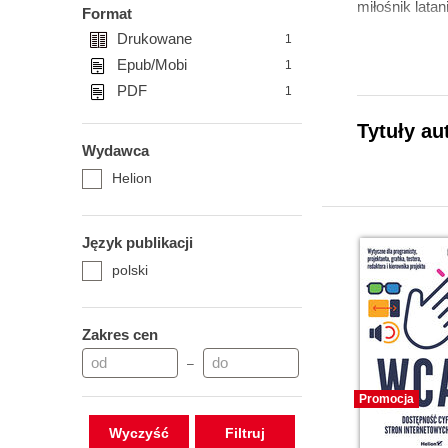
miłośnik lata
Format
Drukowane
1
Epub/Mobi
1
PDF
1
Tytuły au
Wydawca
Helion
Język publikacji
polski
Zakres cen
–
Promocja
Wyczyść