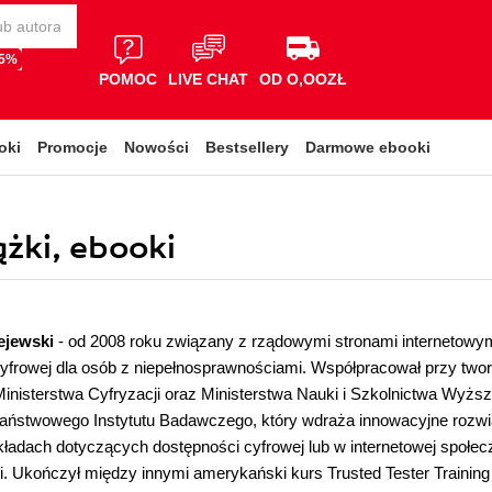
65%
POMOC
LIVE CHAT
OD O,OOZŁ
oki
Promocje
Nowości
Bestsellery
Darmowe ebooki
ążki, ebooki
ejewski
- od 2008 roku związany z rządowymi stronami internetowymi
yfrowej dla osób z niepełnosprawnościami. Współpracował przy tworze
Ministerstwa Cyfryzacji oraz Ministerstwa Nauki i Szkolnictwa Wyż
Państwowego Instytutu Badawczego, który wdraża innowacyjne rozwią
ładach dotyczących dostępności cyfrowej lub w internetowej społecz
. Ukończył między innymi amerykański kurs Trusted Tester Trainin