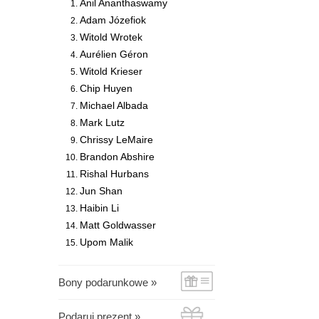
Anil Ananthaswamy
Adam Józefiok
Witold Wrotek
Aurélien Géron
Witold Krieser
Chip Huyen
Michael Albada
Mark Lutz
Chrissy LeMaire
Brandon Abshire
Rishal Hurbans
Jun Shan
Haibin Li
Matt Goldwasser
Upom Malik
Bony podarunkowe »
Podaruj prezent »