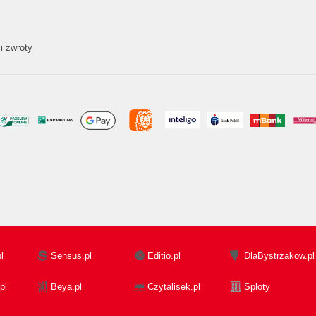
i zwroty
l
Sensus.pl
Editio.pl
DlaBystrzakow.pl
pl
Beya.pl
Czytalisek.pl
Sploty