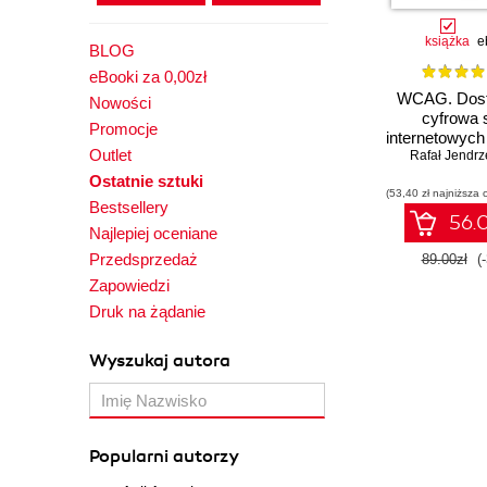
książka
e
BLOG
eBooki za 0,00zł
WCAG. Dos
Nowości
cyfrowa 
Promocje
internetowych i
Outlet
Rafał Jendrz
Ostatnie sztuki
(53,40 zł najniższa 
Bestsellery
56.0
Najlepiej oceniane
Przedsprzedaż
89.00zł
(
Zapowiedzi
Druk na żądanie
Wyszukaj autora
Popularni autorzy