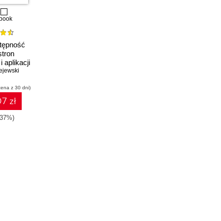
book
tępność
stron
 aplikacji
ejewski
cena z 30 dni)
7 zł
-37%)