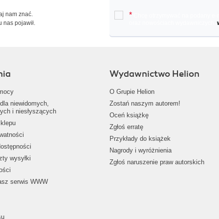
Daj nam znać.
*
Chcę otrzymywać na podany e-ma
u nas pojawił.
oraz nowościach wydawniczych.
nia
Wydawnictwo Helion
mocy
O Grupie Helion
dla niewidomych,
Zostań naszym autorem!
ych i niesłyszących
Oceń książkę
klepu
Zgłoś erratę
ywatności
Przykłady do książek
dostępności
Nagrody i wyróżnienia
zty wysyłki
Zgłoś naruszenie praw autorskich
ości
nasz serwis WWW
su