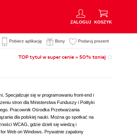
ZALOGUJ
KOSZYK
Pobierz aplikację
Bony
Podaruj prezent
TOP tytuł w super cenie » 50% taniej
. Specjalizuje się w programowaniu front-end i
niu stron dla Ministerstwa Funduszy i Polityki
szego. Pracownik Ośrodka Przetwarzania
zania dla polskiej nauki. Można go spotkać na
ności WCAG, gdzie dzieli się wiedzą i
g for Web on Windows. Prywatnie zapalony