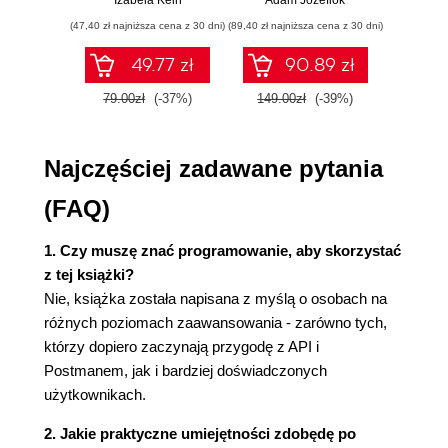
Odpowiedzi
ćwiczenia
(47,40 zł najniższa cena z 30 dni)
(89,40 zł najniższa cena z 30 dni)
(35,94 zł naj
3. KODY ODPOWIEDZI HTTP
Kategorie kodów odpowiedzi HTTP
49.77 zł
90.89 zł
1xx: Informacyjne
79.00zł
(-37%)
149.00zł
(-39%)
59.9
2xx: Sukces
3xx: Przekierowania
4xx: Błędy klienta
Najczęściej zadawane pytania
5xx: Błędy serwera
Najczęściej używane kody i ich znaczenie
(FAQ)
Podsumowanie
Pytania sprawdzające
1. Czy muszę znać programowanie, aby skorzystać
Odpowiedzi
z tej książki?
4. AUTORYZACJA I BEZPIECZEŃSTWO W API
Nie, książka została napisana z myślą o osobach na
Rodzaje autoryzacji
różnych poziomach zaawansowania - zarówno tych,
Basic Auth (Basic Authentication)
którzy dopiero zaczynają przygodę z API i
Bearer Token
Postmanem, jak i bardziej doświadczonych
OAuth (Open Authorization)
użytkownikach.
API Key
2. Jakie praktyczne umiejętności zdobędę po
Znaczenie bezpieczeństwa w testowaniu API