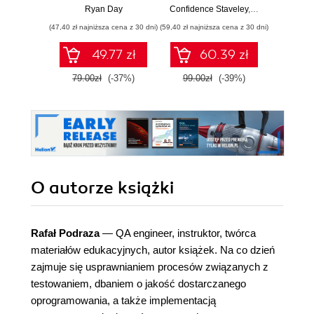
użyciem FastAPI
defensywne, testy
S
Ryan Day
Confidence Staveley
,
Christopher Ro
La
penetracyjne i
(47,40 zł najniższa cena z 30 dni)
(59,40 zł najniższa cena z 30 dni)
(89,91 zł naj
bezpieczna
implementacja
49.77 zł
60.39 zł
interfejsów API
79.00zł
(-37%)
99.00zł
(-39%)
99.9
O autorze
książki
Rafał Podraza
— QA engineer, instruktor, twórca
materiałów edukacyjnych, autor książek. Na co dzień
zajmuje się usprawnianiem procesów związanych z
testowaniem, dbaniem o jakość dostarczanego
oprogramowania, a także implementacją