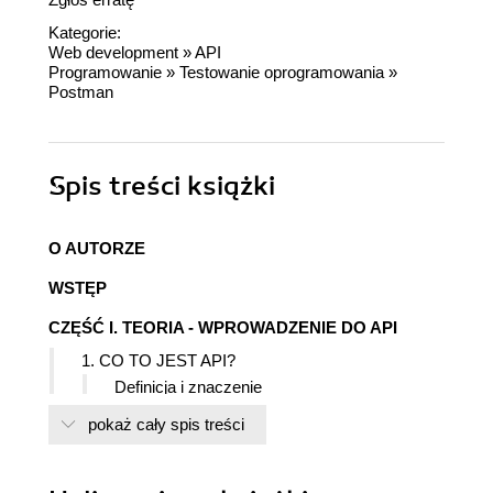
Kategorie:
Web development
»
API
Programowanie
»
Testowanie oprogramowania
»
Postman
Spis treści
książki
O AUTORZE
WSTĘP
CZĘŚĆ I. TEORIA - WPROWADZENIE DO API
1. CO TO JEST API?
Definicja i znaczenie
Typy API
pokaż cały spis treści
REST (Representational State Transfer)
SOAP (Simple Object Access Protocol)
GraphQL