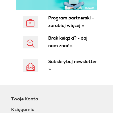
Dodawanie zapytań do kolekcji
Tworzenie folderów w kolekcji
Zarządzanie kolekcjami
Program partnerski -
Podsumowanie
zarabiaj więcej »
Pytania sprawdzające
Odpowiedzi
Brak książki? - daj
8. TWORZENIE ZAPYTAŃ HTTP
nam znać »
Tworzenie podstawowego zapytania GET
Krok po kroku - jak stworzyć zapytanie
GET w Postmanie?
Subskrybuj newsletter
Dodawanie parametrów i nagłówków
»
Parametry zapytania (Query Parameters)
Nagłówki zapytania (Headers)
Gdzie dodawać nagłówki w Postmanie?
Praktyczne zastosowanie metod POST, PUT
i DELETE
Twoje Konto
POST - tworzenie nowych danych
PUT - aktualizacja danych
Księgarnia