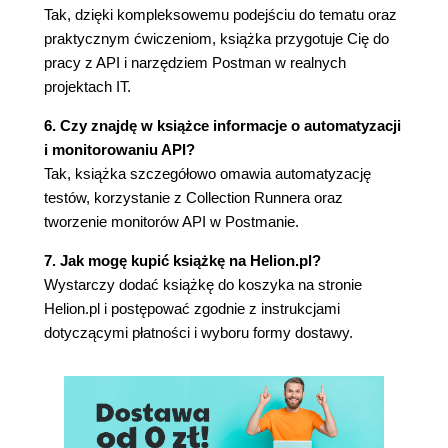
Podsumowanie
Tak, dzięki kompleksowemu podejściu do tematu oraz
Pytania sprawdzające
praktycznym ćwiczeniom, książka przygotuje Cię do
Odpowiedzi
pracy z API i narzędziem Postman w realnych
6. KONFIGURACJA POSTMANA
projektach IT.
Co to jest JSONPlaceholder?
6. Czy znajdę w książce informacje o automatyzacji
Jakie dane zwraca JSONPlaceholder?
i monitorowaniu API?
Tworzenie pierwszego projektu w Postmanie
Tak, książka szczegółowo omawia automatyzację
Wysłanie pierwszego zapytania
testów, korzystanie z Collection Runnera oraz
Tworzenie kolekcji w Postmanie
tworzenie monitorów API w Postmanie.
Przegląd interfejsu użytkownika Postmana
Główne elementy interfejsu Postmana
7. Jak mogę kupić książkę na Helion.pl?
Podsumowanie
Wystarczy dodać książkę do koszyka na stronie
Pytania sprawdzające
Helion.pl i postępować zgodnie z instrukcjami
Odpowiedzi
dotyczącymi płatności i wyboru formy dostawy.
7. UTWORZENIE KOLEKCJI I ZARZĄDZANIE
NIMI
Co to jest kolekcja i jak z niej korzystać?
Organizowanie zapytań w kolekcjach
Tworzenie nowej kolekcji