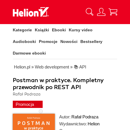
Kategorie
Książki
Ebooki
Kursy video
Audiobooki
Promocje
Nowości
Bestsellery
Darmowe ebooki
Helion.pl
»
Web development
»
📚 API
Postman w praktyce. Kompletny
przewodnik po REST API
Rafał Podraza
Promocja
Autor:
Rafał Podraza
Wydawnictwo:
Helion