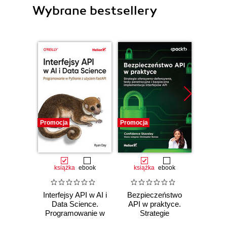
Wybrane bestsellery
Promocja
Promocja
Promocj
książka
ebook
książka
ebook
Interfejsy API w AI i
Bezpieczeństwo
Maste
Data Science.
API w praktyce.
Programowanie w
Strategie
Archit
Pythonie z
ofensywno-
AWS S