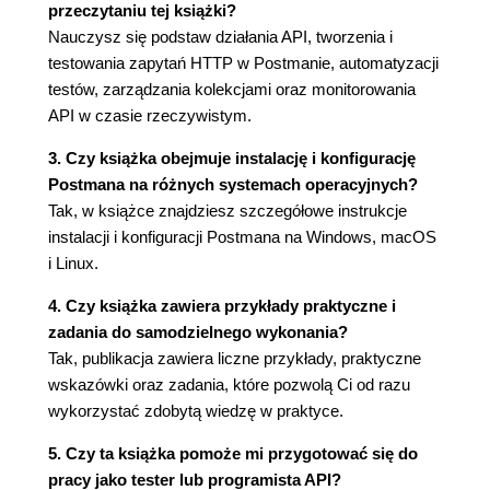
przeczytaniu tej książki?
Dlaczego bezpieczeństwo jest tak
Nauczysz się podstaw działania API, tworzenia i
ważne?
testowania zapytań HTTP w Postmanie, automatyzacji
Jak testować bezpieczeństwo API?
testów, zarządzania kolekcjami oraz monitorowania
Podsumowanie
API w czasie rzeczywistym.
Pytania sprawdzające
Odpowiedzi
3. Czy książka obejmuje instalację i konfigurację
CZĘŚĆ II. PRAKTYKA - PRACA Z POSTMANEM
Postmana na różnych systemach operacyjnych?
Tak, w książce znajdziesz szczegółowe instrukcje
5. WPROWADZENIE DO POSTMANA
instalacji i konfiguracji Postmana na Windows, macOS
Co to jest Postman i do czego służy?
i Linux.
Dlaczego warto korzystać z Postmana?
Dla kogo jest Postman?
4. Czy książka zawiera przykłady praktyczne i
Instalacja programu (Windows, macOS,
zadania do samodzielnego wykonania?
Linux)
Tak, publikacja zawiera liczne przykłady, praktyczne
Pobieranie Postmana
wskazówki oraz zadania, które pozwolą Ci od razu
Instalacja Postmana na Windows
wykorzystać zdobytą wiedzę w praktyce.
Instalacja Postmana na macOS
Instalacja Postmana na Linux
5. Czy ta książka pomoże mi przygotować się do
Pierwsze uruchomienie i konfiguracja
pracy jako tester lub programista API?