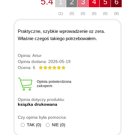
5.4
1
2
3
4
5
6
(1)
(0)
(0)
(0)
(0)
(8)
Praktyczne, szybkie wprowadzenie oz zera.
Właśnie czegoś takiego potrzebowałem.
Opinia: Artur
Opinia dodana: 2026-05-19
Ocena: 6
Opinia potwierdzona
zakupem
Opinia dotyczy produktu:
ksiązka drukowana
Czy opinia była pomocna:
TAK
(
0
)
NIE
(
0
)