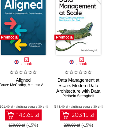
Promocja
Promocja
ebook
ebook
Aligned
Data Management at
Bruce McCarthy
,
Melissa Appel
Scale. Modern Data
Architecture with Data
Mesh and Data Fabric.
Piethein Strengholt
2nd Edition
(101,40 zł najniższa cena z 30 dni)
(143,40 zł najniższa cena z 30 dni)
143.65 zł
203.15 zł
169.00 zł
(-15%)
239.00 zł
(-15%)