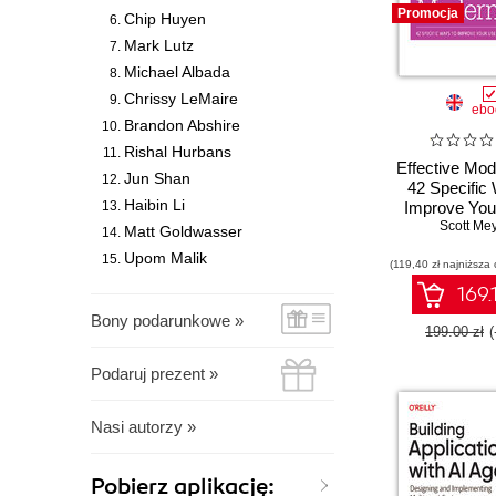
Promocja
Chip Huyen
Mark Lutz
Michael Albada
Chrissy LeMaire
ebo
Brandon Abshire
Rishal Hurbans
Effective Mo
Jun Shan
42 Specific
Haibin Li
Improve You
C++11 and
Scott Me
Matt Goldwasser
Upom Malik
(119,40 zł najniższa 
169.
Bony podarunkowe »
199.00 zł
Podaruj prezent »
Nasi autorzy »
Pobierz aplikację: