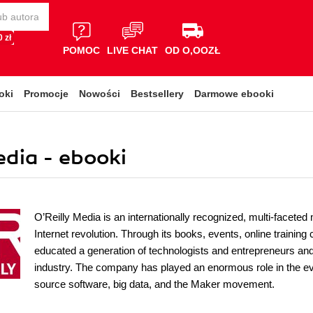
 zł
POMOC
LIVE CHAT
OD O,OOZŁ
oki
Promocje
Nowości
Bestsellery
Darmowe ebooki
dia - ebooki
O’Reilly Media is an internationally recognized, multi-facete
Internet revolution. Through its books, events, online traini
educated a generation of technologists and entrepreneurs and 
industry. The company has played an enormous role in the ev
source software, big data, and the Maker movement.