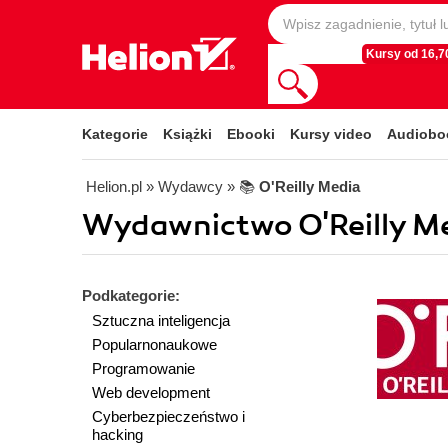
Kursy od 16,70
Kategorie
Książki
Ebooki
Kursy video
Audiobo
Helion.pl
» Wydawcy
» 📚
O'Reilly Media
Wydawnictwo O'Reilly Me
Podkategorie:
Sztuczna inteligencja
Popularnonaukowe
Programowanie
Web development
Cyberbezpieczeństwo i
hacking