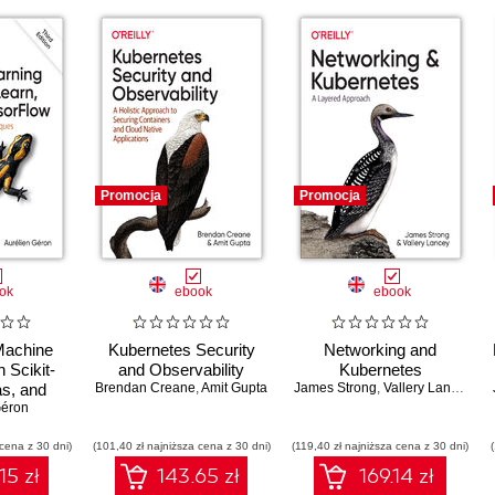
Promocja
Promocja
ok
ebook
ebook
achine
Kubernetes Security
Networking and
 Scikit-
and Observability
Kubernetes
as, and
Brendan Creane
,
Amit Gupta
James Strong
,
Vallery Lancey
rd Edition
Géron
 cena z 30 dni)
(101,40 zł najniższa cena z 30 dni)
(119,40 zł najniższa cena z 30 dni)
15 zł
143.65 zł
169.14 zł