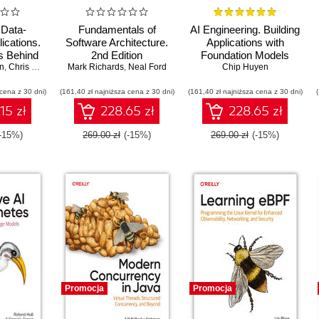
 Data-
Fundamentals of
AI Engineering. Building
ications.
Software Architecture.
Applications with
s Behind
2nd Edition
Foundation Models
n
lable, and
,
Chris Riccomini
Mark Richards
,
Neal Ford
Chip Huyen
 Systems.
 cena z 30 dni)
tion
(161,40 zł najniższa cena z 30 dni)
(161,40 zł najniższa cena z 30 dni)
15 zł
228.65 zł
228.65 zł
(-15%)
269.00 zł
(-15%)
269.00 zł
(-15%)
Promocja
Promocja