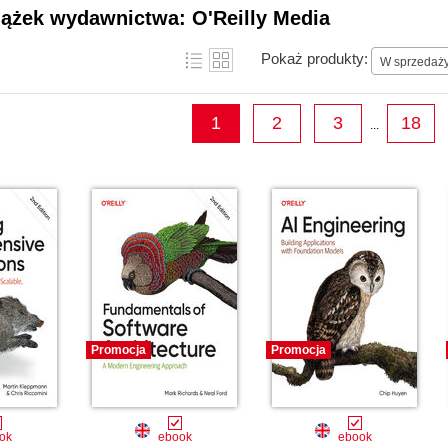
iążek wydawnictwa: O'Reilly Media
Pokaż produkty:
W sprzedaż
1
2
3
18
...
Promocja
Promocja
ok
ebook
ebook