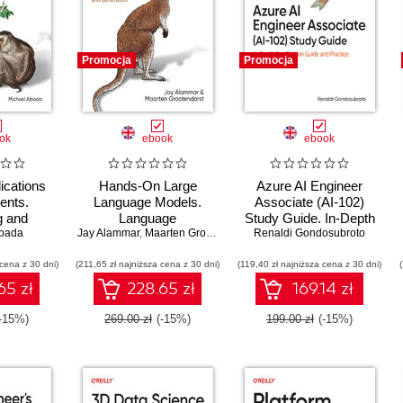
Promocja
Promocja
ok
ebook
ebook
ications
Hands-On Large
Azure AI Engineer
ents.
Language Models.
Associate (AI-102)
g and
Language
Study Guide. In-Depth
ting
lbada
Jay Alammar
Understanding and
,
Maarten Grootendorst
Certification Guide and
Renaldi Gondosubroto
Systems
Generation
Practice
 cena z 30 dni)
(211,65 zł najniższa cena z 30 dni)
(119,40 zł najniższa cena z 30 dni)
65 zł
228.65 zł
169.14 zł
(-15%)
269.00 zł
(-15%)
199.00 zł
(-15%)