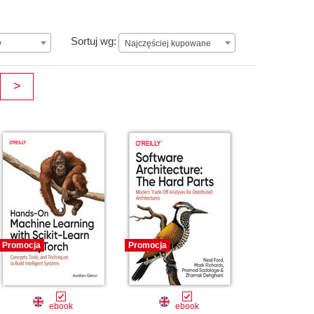
Najczęściej kupowane
Sortuj wg:
y
Najczęściej kupowane
>
Promocja
Promocja
ebook
ebook