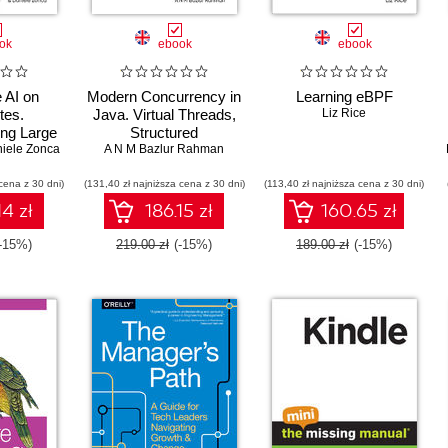
ok
ebook
ebook
 AI on
Modern Concurrency in
Learning eBPF
tes.
Java. Virtual Threads,
Liz Rice
ing Large
Structured
Models
iele Zonca
A N M Bazlur Rahman
Concurrency, and
Beyond
cena z 30 dni)
(131,40 zł najniższa cena z 30 dni)
(113,40 zł najniższa cena z 30 dni)
14 zł
186.15 zł
160.65 zł
(-15%)
219.00 zł
(-15%)
189.00 zł
(-15%)