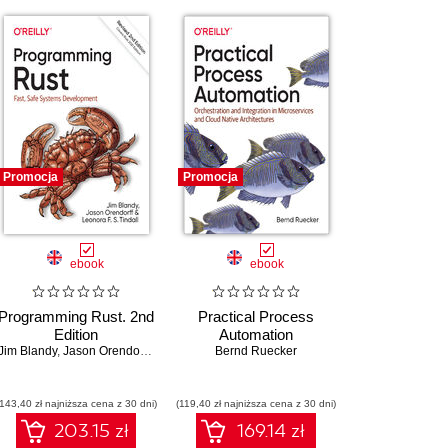
Promocja
Promocja
ebook
ebook
Programming Rust. 2nd
Practical Process
Edition
Automation
Jim Blandy
,
Jason Orendorff
,
Leonora F . S. Tindall
Bernd Ruecker
(143,40 zł najniższa cena z 30 dni)
(119,40 zł najniższa cena z 30 dni)
203.15 zł
169.14 zł