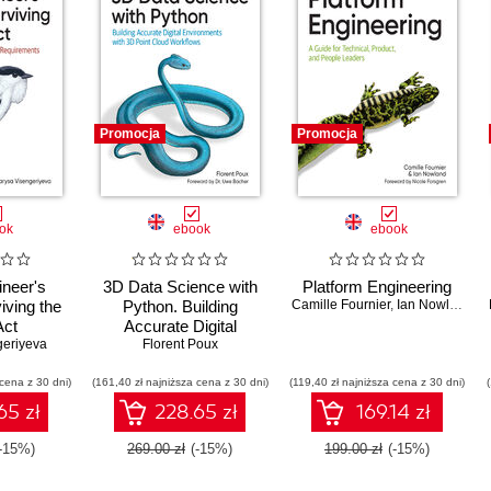
Promocja
Promocja
ok
ebook
ebook
ineer's
3D Data Science with
Platform Engineering
iving the
Python. Building
Camille Fournier
,
Ian Nowland
Act
Accurate Digital
geriyeva
Environments with 3D
Florent Poux
Point Cloud Workflows
 cena z 30 dni)
(161,40 zł najniższa cena z 30 dni)
(119,40 zł najniższa cena z 30 dni)
65 zł
228.65 zł
169.14 zł
(-15%)
269.00 zł
(-15%)
199.00 zł
(-15%)