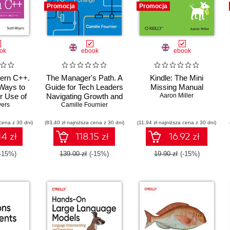
Promocja
Promocja
ok
ebook
ebook
dern C++.
The Manager's Path. A
Kindle: The Mini
 Ways to
Guide for Tech Leaders
Missing Manual
r Use of
Navigating Growth and
Aaron Miller
 C++14
yers
Camille Fournier
Change
cena z 30 dni)
(83,40 zł najniższa cena z 30 dni)
(11,94 zł najniższa cena z 30 dni)
14 zł
118.15 zł
16.92 zł
(-15%)
139.00 zł
(-15%)
19.90 zł
(-15%)