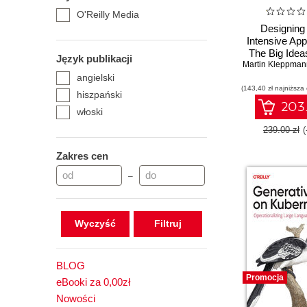
O'Reilly Media
Designing
Intensive Appl
The Big Idea
Język publikacji
Martin Kleppman
Reliable, Sca
angielski
Maintainable
(143,40 zł najniższa
2nd Edi
hiszpański
203.
włoski
239.00 zł
Zakres cen
–
Wyczyść
BLOG
Promocja
eBooki za 0,00zł
Nowości