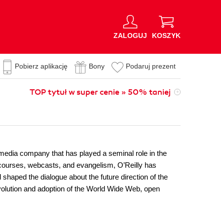
ZALOGUJ
KOSZYK
Pobierz aplikację
Bony
Podaruj prezent
TOP tytuł w super cenie » 50% taniej
d media company that has played a seminal role in the
ng courses, webcasts, and evangelism, O’Reilly has
shaped the dialogue about the future direction of the
olution and adoption of the World Wide Web, open