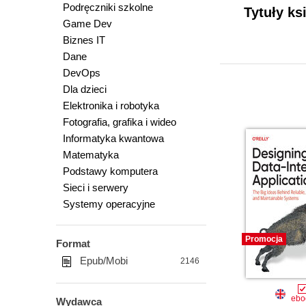
Podręczniki szkolne
Tytuły ks
Game Dev
Biznes IT
Dane
DevOps
Dla dzieci
Elektronika i robotyka
Fotografia, grafika i wideo
Informatyka kwantowa
Matematyka
Podstawy komputera
Sieci i serwery
Systemy operacyjne
Promocja
Format
Epub/Mobi
2146
ebo
Wydawca