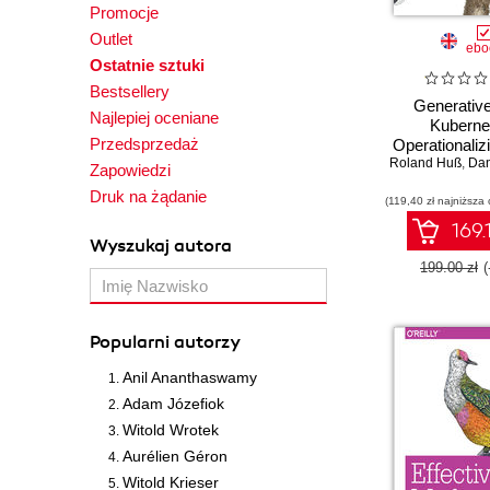
Promocje
Outlet
ebo
Ostatnie sztuki
Bestsellery
Generative
Najlepiej oceniane
Kuberne
Przedsprzedaż
Operationaliz
Roland Huß
Language 
,
Dan
Zapowiedzi
Druk na żądanie
(119,40 zł najniższa 
169.
Wyszukaj autora
199.00 zł
Popularni autorzy
Anil Ananthaswamy
Adam Józefiok
Witold Wrotek
Aurélien Géron
Witold Krieser