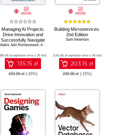
ebook
ebook
Managing AI Projects.
Building Microservices.
Drive Innovation and
2nd Edition
Successfully Navigate
Sam Newman
Malini Jain Runtasewee
the Full AI Project
,
Adrián González Sánchez
Lifecycle
(95,40 zł najniższa cena z 30 dni)
(143,40 zł najniższa cena z 30 dni)
135.15 zł
203.15 zł
159.00 zł
(-15%)
239.00 zł
(-15%)