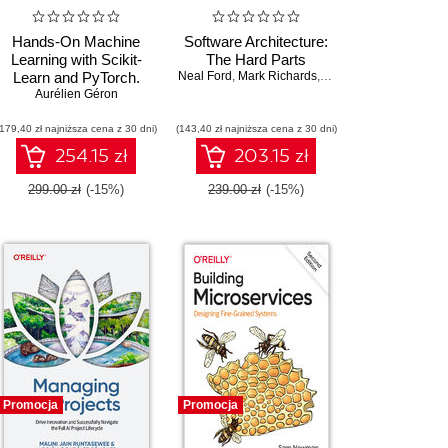
Hands-On Machine
Software Architecture:
Learning with Scikit-
The Hard Parts
Learn and PyTorch.
Neal Ford
,
Mark Richards
,
Pramod Sadalage
Concepts, Tools, and
Aurélien Géron
Techniques to Build
(179,40 zł najniższa cena z 30 dni)
Intelligent Systems
(143,40 zł najniższa cena z 30 dni)
254.15 zł
203.15 zł
299.00 zł
(-15%)
239.00 zł
(-15%)
Promocja
Promocja