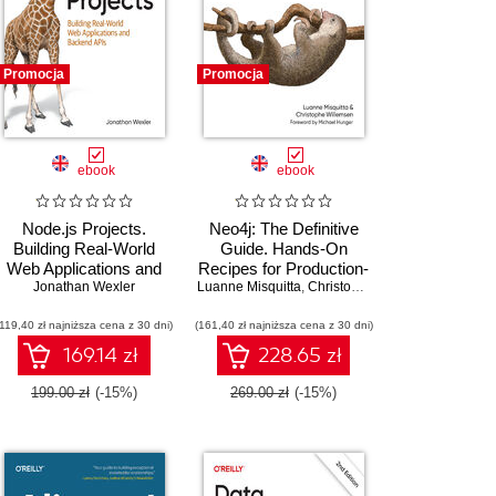
Promocja
Promocja
ebook
ebook
Node.js Projects.
Neo4j: The Definitive
Building Real-World
Guide. Hands-On
Web Applications and
Recipes for Production-
Backend APIs
Jonathan Wexler
Luanne Misquitta
Ready Graph
,
Christophe Willemsen
Implementations
(119,40 zł najniższa cena z 30 dni)
(161,40 zł najniższa cena z 30 dni)
169.14 zł
228.65 zł
199.00 zł
(-15%)
269.00 zł
(-15%)