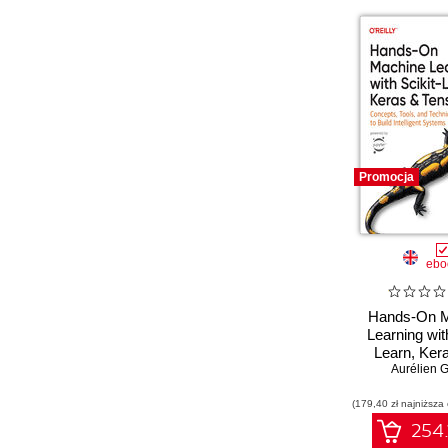
Promocja
ebo
Hands-On M
Learning with
Learn, Ker
TensorFlow. 3
Aurélien 
(179,40 zł najniższa
254.