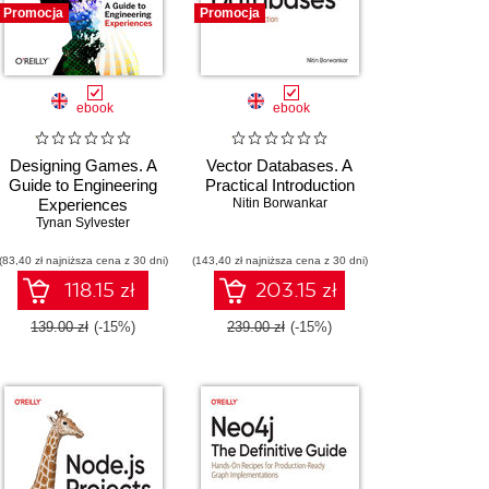
Promocja
Promocja
ebook
ebook
Designing Games. A
Vector Databases. A
Guide to Engineering
Practical Introduction
Experiences
Nitin Borwankar
Tynan Sylvester
(83,40 zł najniższa cena z 30 dni)
(143,40 zł najniższa cena z 30 dni)
118.15 zł
203.15 zł
139.00 zł
(-15%)
239.00 zł
(-15%)