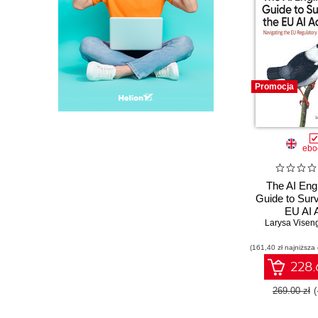
Promocja
ebo
The AI Eng
Guide to Surv
EU AI 
Larysa Visen
(161,40 zł najniższa
228.
269.00 zł