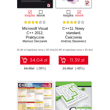
książka
ebook
książka
ebook
Microsoft Visual
C++11. Nowy
C++ 2012.
standard.
Praktyczne
Ćwiczenia
Mariusz Owczarek
przykłady
Andrzej Stasiewicz
(32,94 zł najniższa cena z 30 dni)
(10,95 zł najniższa cena z 30 dni)
34.04 zł
11.39 zł
54.90zł
(-38%)
21.90zł
(-48%)