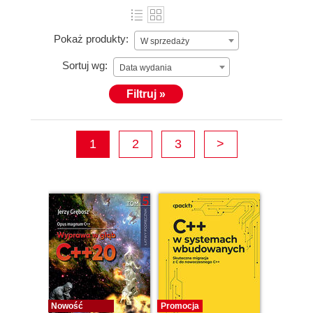
Pokaż produkty:
W sprzedaży
Sortuj wg:
Data wydania
Filtruj »
1
2
3
>
Nowość
Promocja