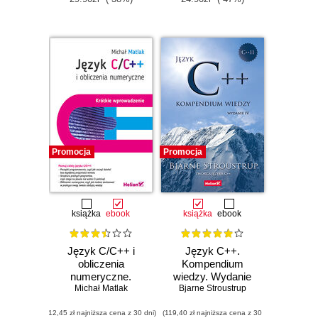
Promocja
Promocja
książka
ebook
książka
ebook
Język C/C++ i
Język C++.
obliczenia
Kompendium
numeryczne.
wiedzy. Wydanie
Michał Matlak
Krótkie
Bjarne Stroustrup
IV
wprowadzenie
(12,45 zł najniższa cena z 30 dni)
(119,40 zł najniższa cena z 30