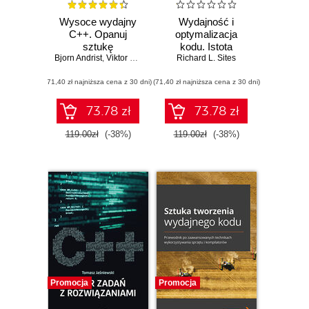
Wysoce wydajny
Wydajność i
C++. Opanuj
optymalizacja
sztukę
kodu. Istota
Bjorn Andrist
optymalizowania
,
Viktor Sehr
dynamiki działania
Richard L. Sites
działania kodu.
oprogramowania
(71,40 zł najniższa cena z 30 dni)
Wydanie II
(71,40 zł najniższa cena z 30 dni)
73.78 zł
73.78 zł
119.00zł
(-38%)
119.00zł
(-38%)
Promocja
Promocja