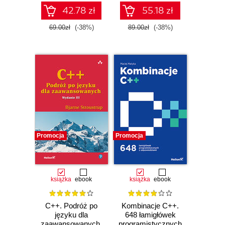
42.78 zł
55.18 zł
69.00zł
(-38%)
89.00zł
(-38%)
Promocja
Promocja
książka
ebook
książka
ebook
C++. Podróż po
Kombinacje C++.
języku dla
648 łamigłówek
zaawansowanych.
programistycznych