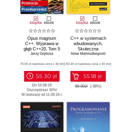
Promocja
Przedsprzedaż
książka
ebook
książka
ebook
Opus magnum
C++ w systemach
C++. Wyprawa w
wbudowanych.
głąb C++20. Tom 5
Skuteczna
Jerzy Grębosz
Amar Mahmutbegović
migracja z C do
nowoczesnego
(79,00 zł najniższa cena z 30 dni)
(53,40 zł najniższa cena z 30 dni)
C++
55.30 zł
55.18 zł
Do 10.08.26
89.00zł
(-38%)
Oszczędzasz 30%!
W realizacji od 11.08.26 r.