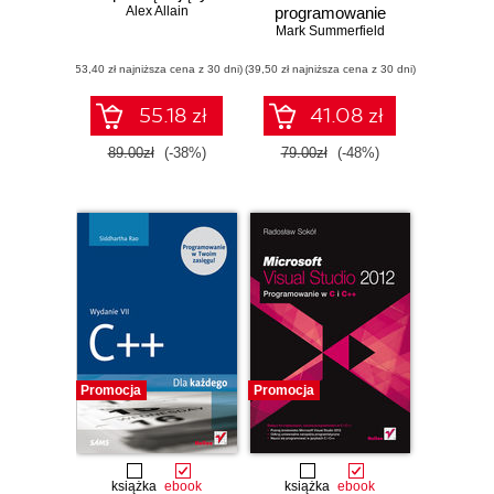
Alex Allain
programowanie
przy użyciu C++
Mark Summerfield
(53,40 zł najniższa cena z 30 dni)
(39,50 zł najniższa cena z 30 dni)
55.18 zł
41.08 zł
89.00zł
(-38%)
79.00zł
(-48%)
Promocja
Promocja
książka
ebook
książka
ebook