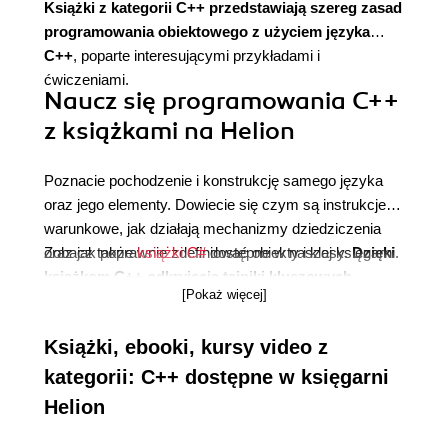
Książki z kategorii C++ przedstawiają szereg zasad
programowania obiektowego z użyciem języka
C++
, poparte interesującymi przykładami i
ćwiczeniami.
Naucz się programowania C++
z książkami na Helion
Poznacie pochodzenie i konstrukcję samego języka
oraz jego elementy. Dowiecie się czym są instrukcje
warunkowe, jak działają mechanizmy dziedziczenia
oraz jak poprawnie zdefiniować obiekty i klasy.
Zobacz także
książki C#
dostępne w naszej księgarni.
Dzięki
książkom C++ odkryjecie tajniki kluczowych
[Pokaż więcej]
składników standardu ANSI/ISO
, przeczytacie jak
sprawnie dopasować wyrażenia regularne, a pojęcia
Książki, ebooki, kursy video z
jak kontenery, iteratory, wektory czy poliformizm staną
się mniej abstrakcyjne.
kategorii: C++ dostępne w księgarni
Helion