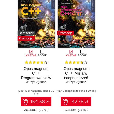
Bestseller
Promocja
Promocja
książka
ebook
książka
ebook
Opus magnum
Opus magnum
C++.
C++. Misja w
Programowanie w
nadprzestrzeń
języku C++.
Jerzy Grębosz
C++14/17. Tom 4.
Jerzy Grębosz
Wydanie III
Wydanie II
(149,40 zł najniższa cena z 30
poprawione
(41,40 zł najniższa cena z 30 dni)
poprawione
dni)
(komplet)
154.38 zł
42.78 zł
249.00zł
(-38%)
69.00zł
(-38%)