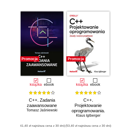
Promocja
Promocja
książka
ebook
książka
ebook
C++. Zadania
C++.
zaawansowane
Projektowanie
Tomasz Jaśniewski
oprogramowania.
Zasady i wzorce
Klaus Iglberger
projektowe
(41,40 zł najniższa cena z 30 dni)
(53,40 zł najniższa cena z 30 dni)