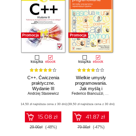
Promocja
Promocja
książka
ebook
książka
ebook
C++. Ćwiczenia
Wielkie umysły
praktyczne.
programowania.
Wydanie III
Jak myślą i
Andrzej Stasiewicz
Federico Biancuzzi
pracują twórcy
,
Shane Warden
najważniejszych
(14,50 zł najniższa cena z 30 dni)
(39,50 zł najniższa cena z 30 dni)
języków
15.08 zł
41.87 zł
29.00zł
(-48%)
79.00zł
(-47%)