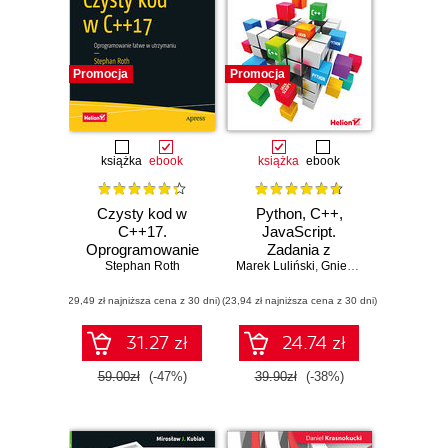
Promocja
Promocja
książka
ebook
książka
ebook
Czysty kod w
Python, C++,
C++17.
JavaScript.
Oprogramowanie
Zadania z
łatwe w utrzymaniu
Stephan Roth
Marek Luliński
programowania
,
Gniewomir Sarbicki
(29,49 zł najniższa cena z 30 dni)
(23,94 zł najniższa cena z 30 dni)
31.27 zł
24.74 zł
59.00zł
(-47%)
39.90zł
(-38%)