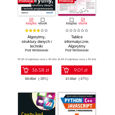
Promocja
Promocja
książka
ebook
książka
ebook
Algorytmy,
Tablice
struktury danych i
informatyczne.
techniki
Algorytmy
programowania.
Piotr Wróblewski
Piotr Wróblewski
Wydanie VI
(35,40 zł najniższa cena z 30 dni)
(8,49 zł najniższa cena z 30 dni)
36.58 zł
9.01 zł
59.00zł
(-38%)
17.00zł
(-47%)