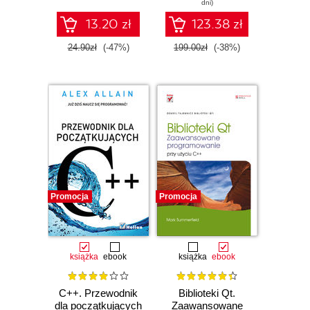
dni)
13.20 zł
123.38 zł
24.90zł
(-47%)
199.00zł
(-38%)
Promocja
Promocja
książka
ebook
książka
ebook
C++. Przewodnik
Biblioteki Qt.
dla początkujących
Zaawansowane