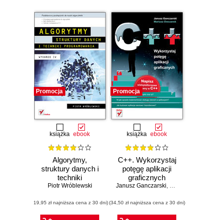
Promocja
Promocja
książka
ebook
książka
ebook
Algorytmy,
C++. Wykorzystaj
struktury danych i
potęgę aplikacji
techniki
graficznych
programowania.
Piotr Wróblewski
Janusz Ganczarski
,
Mariusz Owczarek
Wydanie IV
(19,95 zł najniższa cena z 30 dni)
(34,50 zł najniższa cena z 30 dni)