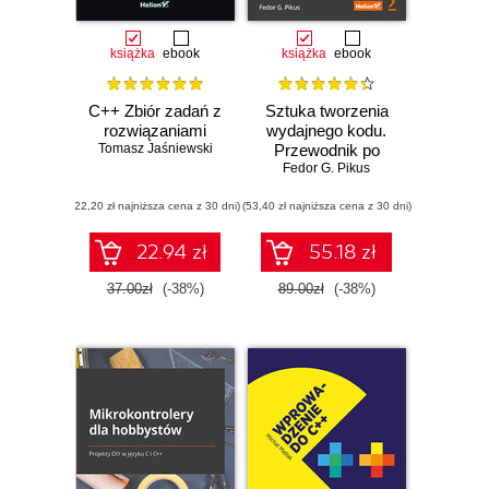
książka
ebook
książka
ebook
C++ Zbiór zadań z
Sztuka tworzenia
rozwiązaniami
wydajnego kodu.
Tomasz Jaśniewski
Przewodnik po
zaawansowanych
Fedor G. Pikus
technikach
(22,20 zł najniższa cena z 30 dni)
(53,40 zł najniższa cena z 30 dni)
wykorzystywania
sprzętu i
kompilatorów
22.94 zł
55.18 zł
37.00zł
(-38%)
89.00zł
(-38%)