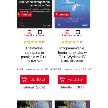
Promocja
Promocja
książka
ebook
książka
ebook
Efektywne
Programowanie.
zarządzanie
Teoria i praktyka w
pamięcią w C++.
C++. Wydanie IV
Praktyczne
Patrice Roy
Bjarne Stroustrup
strategie i techniki
(53,40 zł najniższa cena z 30 dni)
tworzenia lekkiego,
(89,40 zł najniższa cena z 30 dni)
bezpiecznego i
niezawodnego
55.18 zł
92.38 zł
oprogramowania
89.00zł
(-38%)
149.00zł
(-38%)