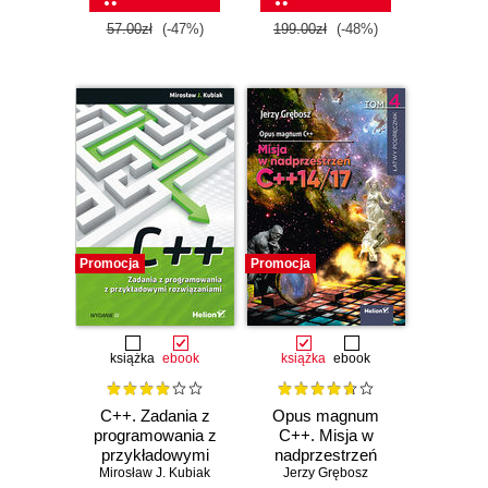
obiektowo
57.00zł
(-47%)
199.00zł
(-48%)
Promocja
Promocja
książka
ebook
książka
ebook
C++. Zadania z
Opus magnum
programowania z
C++. Misja w
przykładowymi
nadprzestrzeń
Mirosław J. Kubiak
rozwiązaniami.
C++14/17. Tom 4
Jerzy Grębosz