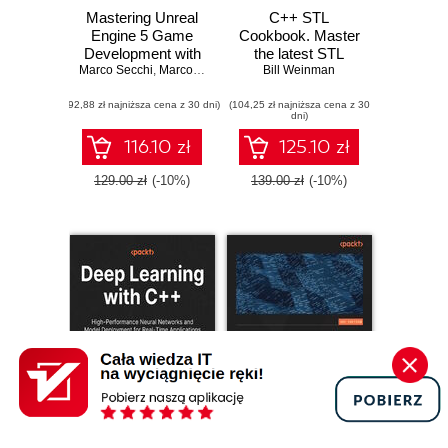
Mastering Unreal
C++ STL
Engine 5 Game
Cookbook. Master
Development with
the latest STL
Marco Secchi
C++ Scripting.
,
Marcos Romero
features in C++23
Bill Weinman
Build efficient,
and 26 with
(92,88 zł najniższa cena z 30 dni)
scalable gameplay
(104,25 zł najniższa cena z 30
practical recipes
dni)
systems using
for modern C++
advanced C++ in
development -
116.10 zł
125.10 zł
UE5
Second Edition
129.00 zł
(-10%)
139.00 zł
(-10%)
Promocja
Promocja