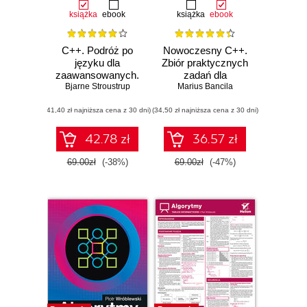
książka
ebook
książka
ebook
C++. Podróż po
Nowoczesny C++.
języku dla
Zbiór praktycznych
zaawansowanych.
zadań dla
Bjarne Stroustrup
Wydanie II
Marius Bancila
przyszłych
ekspertów
(41,40 zł najniższa cena z 30 dni)
(34,50 zł najniższa cena z 30 dni)
42.78 zł
36.57 zł
69.00zł
(-38%)
69.00zł
(-47%)