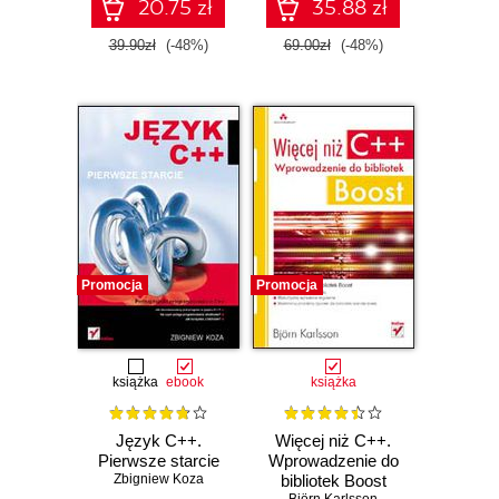
20.75 zł
35.88 zł
39.90zł
(-48%)
69.00zł
(-48%)
Promocja
Promocja
książka
ebook
książka
Język C++.
Więcej niż C++.
Pierwsze starcie
Wprowadzenie do
Zbigniew Koza
bibliotek Boost