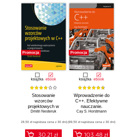
Promocja
Promocja
książka
ebook
książka
ebook
Stosowanie
Wprowadzenie do
wzorców
C++. Efektywne
projektowych w
nauczanie.
Dmitri Nesteruk
C++. Kod
Cay S. Horstmann
Wydanie III
wielokrotnego
(28,50 zł najniższa cena z 30 dni)
wykorzystania w
(99,50 zł najniższa cena z 30 dni)
programowaniu
zorientowanym
30.21 zł
103.48 zł