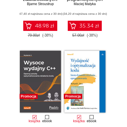
Bjarne Stroustrup
Wydanie III
z odpowiedziami
Maciej Matyka
(47,40 zł najniższa cena z 30 dni)
(34,20 zł najniższa cena z 30 dni)
48.98 zł
35.34 zł
79.00zł
(-38%)
57.00zł
(-38%)
Promocja
Promocja
książka
ebook
książka
ebook