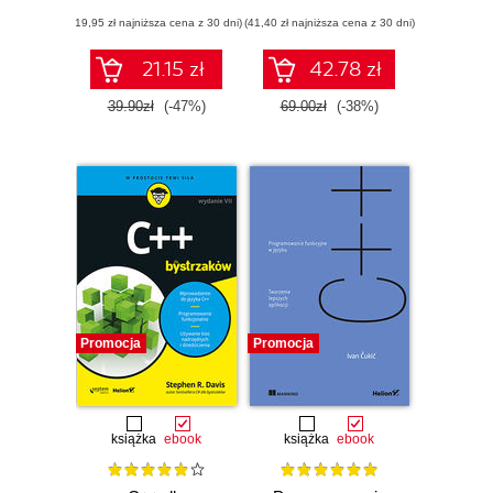
Wydanie III
(19,95 zł najniższa cena z 30 dni)
(41,40 zł najniższa cena z 30 dni)
21.15 zł
42.78 zł
39.90zł
(-47%)
69.00zł
(-38%)
Promocja
Promocja
książka
ebook
książka
ebook