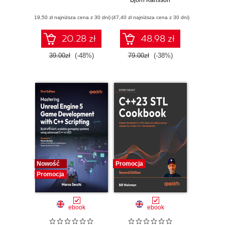
Björn Karlsson
(19,50 zł najniższa cena z 30 dni)
(47,40 zł najniższa cena z 30 dni)
20.28 zł
48.98 zł
39.00zł
(-48%)
79.00zł
(-38%)
Nowość
Promocja
Promocja
ebook
ebook