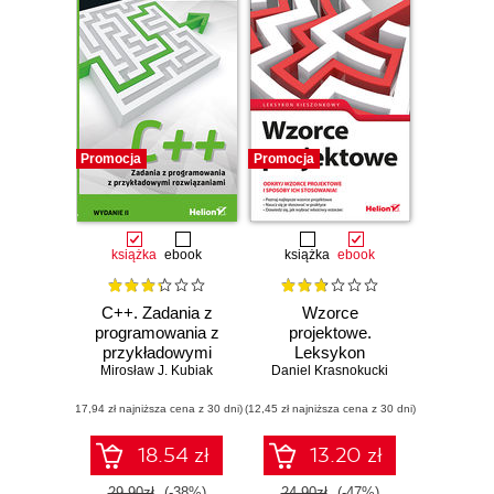
Promocja
Promocja
książka
ebook
książka
ebook
C++. Zadania z
Wzorce
programowania z
projektowe.
przykładowymi
Leksykon
Mirosław J. Kubiak
rozwiązaniami.
Daniel Krasnokucki
kieszonkowy
Wydanie II
(17,94 zł najniższa cena z 30 dni)
(12,45 zł najniższa cena z 30 dni)
18.54 zł
13.20 zł
29.90zł
(-38%)
24.90zł
(-47%)