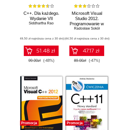
C++. Dla każdego.
Microsoft Visual
Wydanie VII
Studio 2012.
Siddhartha Rao
Programowanie w
Radosław Sokół
C i C++
(49,50 zł najniższa cena z 30 dni)
(44,50 zł najniższa cena z 30 dni)
51.48 zł
47.17 zł
99.00zł
(-48%)
89.00zł
(-47%)
Promocja
Promocja