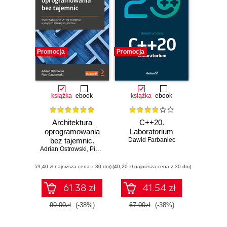
Promocja
Promocja
książka
ebook
książka
ebook
Architektura
C++20.
oprogramowania
Laboratorium
bez tajemnic.
Dawid Farbaniec
Adrian Ostrowski
Wykorzystaj język
,
Piotr Gaczkowski
C++ do tworzenia
(59,40 zł najniższa cena z 30 dni)
wydajnych aplikacji
(40,20 zł najniższa cena z 30 dni)
i systemów
61.38 zł
41.54 zł
99.00zł
(-38%)
67.00zł
(-38%)