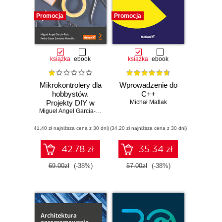
Promocja
Promocja
książka
ebook
książka
ebook
Mikrokontrolery dla
Wprowadzenie do
hobbystów.
C++
Projekty DIY w
Michał Matlak
języku C i C++
Miguel Angel Garcia-Ruiz
,
Pedro Cesar Santana Mancilla
(41,40 zł najniższa cena z 30 dni)
(34,20 zł najniższa cena z 30 dni)
42.78 zł
35.34 zł
69.00zł
(-38%)
57.00zł
(-38%)