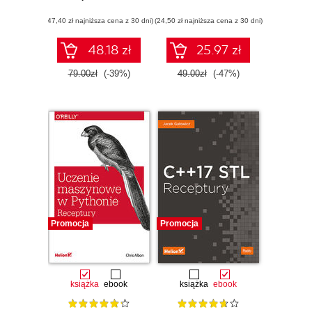
Wydanie II
(47,40 zł najniższa cena z 30 dni)
(24,50 zł najniższa cena z 30 dni)
48.18 zł
25.97 zł
79.00zł
(-39%)
49.00zł
(-47%)
Promocja
Promocja
książka
ebook
książka
ebook