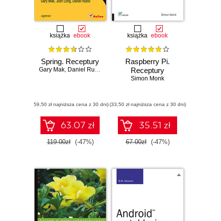
książka
ebook
książka
ebook
Spring. Receptury
Raspberry Pi.
Gary Mak
,
Daniel Rubio
,
Josh Long
Receptury
Simon Monk
(59,50 zł najniższa cena z 30 dni)
(33,50 zł najniższa cena z 30 dni)
63.07 zł
35.51 zł
119.00zł
(-47%)
67.00zł
(-47%)