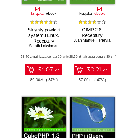
książka
ebook
książka
ebook
Skrypty powłoki
GIMP 2.6.
systemu Linux.
Receptury
Receptury
Juan Manuel Ferreyra
Sarath Lakshman
(53,40 zł najniższa cena z 30 dni)
(28,50 zł najniższa cena z 30 dni)
56.07 zł
30.21 zł
89.00zł
(-37%)
57.00zł
(-47%)