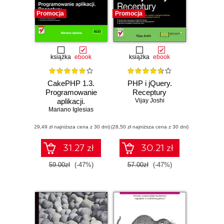
Promocja
Promocja
książka
ebook
książka
ebook
CakePHP 1.3.
PHP i jQuery.
Programowanie
Receptury
aplikacji.
Vijay Joshi
Mariano Iglesias
Receptury
(29,49 zł najniższa cena z 30 dni)
(28,50 zł najniższa cena z 30 dni)
31.27 zł
30.21 zł
59.00zł
(-47%)
57.00zł
(-47%)