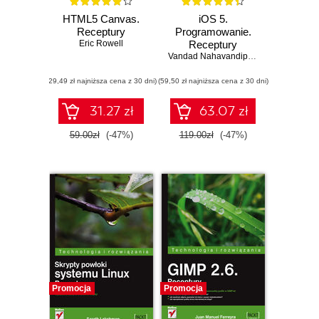
HTML5 Canvas.
iOS 5.
Receptury
Programowanie.
Eric Rowell
Receptury
Vandad Nahavandipoor
(29,49 zł najniższa cena z 30 dni)
(59,50 zł najniższa cena z 30 dni)
31.27 zł
63.07 zł
59.00zł
(-47%)
119.00zł
(-47%)
Promocja
Promocja