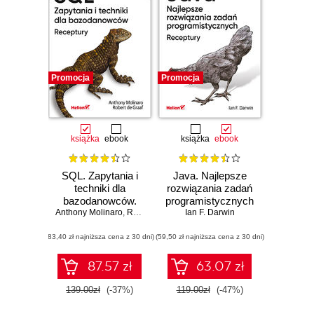
Promocja
Promocja
książka
ebook
książka
ebook
SQL. Zapytania i
Java. Najlepsze
techniki dla
rozwiązania zadań
bazodanowców.
programistycznych.
Anthony Molinaro
Receptury.
,
Robert de Graaf
Receptury.
Ian F. Darwin
Wydanie II
Wydanie IV
(83,40 zł najniższa cena z 30 dni)
(59,50 zł najniższa cena z 30 dni)
87.57 zł
63.07 zł
139.00zł
(-37%)
119.00zł
(-47%)