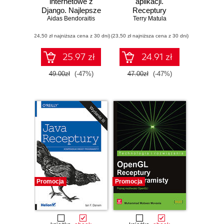
internetowe z
aplikacji.
Django. Najlepsze
Receptury
Aidas Bendoraitis
receptury
Terry Matula
(24,50 zł najniższa cena z 30 dni)
(23,50 zł najniższa cena z 30 dni)
25.97 zł
24.91 zł
49.00zł
(-47%)
47.00zł
(-47%)
Promocja
Promocja