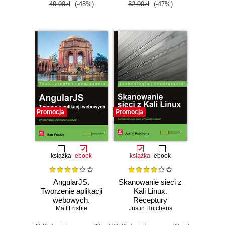
49.00zł
(-48%)
32.90zł
(-47%)
Promocja
Promocja
książka
ebook
książka
ebook
AngularJS.
Skanowanie sieci z
Tworzenie aplikacji
Kali Linux.
webowych.
Receptury
Receptury
Matt Frisbie
Justin Hutchens