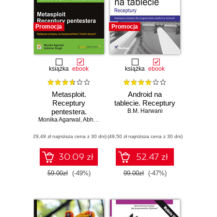
Promocja
Promocja
książka
ebook
książka
ebook
Metasploit.
Android na
Receptury
tablecie. Receptury
pentestera.
B.M. Harwani
Monika Agarwal
Wydanie II
,
Abhinav Singh
(29,49 zł najniższa cena z 30 dni)
(49,50 zł najniższa cena z 30 dni)
30.09 zł
52.47 zł
59.00zł
(-49%)
99.00zł
(-47%)