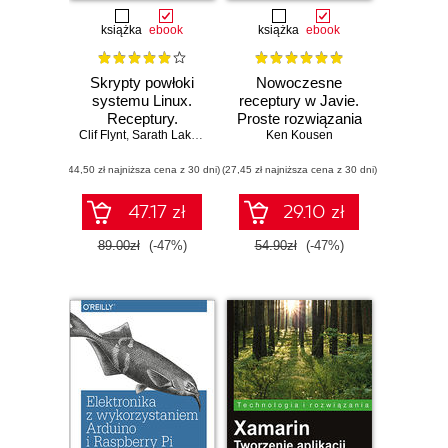
książka
ebook
książka
ebook
Skrypty powłoki
Nowoczesne
systemu Linux.
receptury w Javie.
Receptury.
Proste rozwiązania
Clif Flynt
Wydanie III
,
Sarath Lakshman
,
Shantanu Tushar
Ken Kousen
trudnych
problemów
(44,50 zł najniższa cena z 30 dni)
(27,45 zł najniższa cena z 30 dni)
47.17 zł
29.10 zł
89.00zł
(-47%)
54.90zł
(-47%)