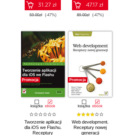
31.27 zł
47.17 zł
59.00zł
(-47%)
89.00zł
(-47%)
Promocja
Promocja
książka
ebook
książka
ebook
Tworzenie aplikacji
Web development.
dla iOS we Flashu.
Receptury nowej
Receptury
generacji