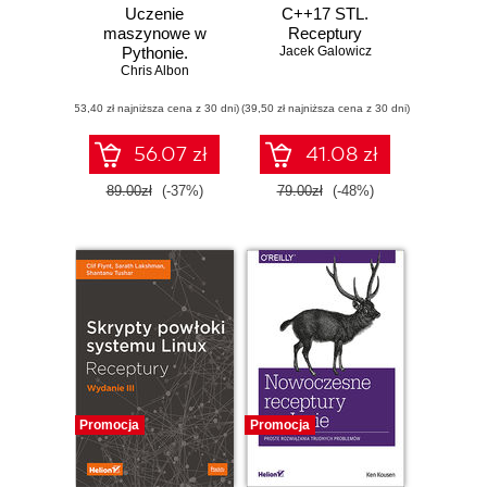
Uczenie
C++17 STL.
maszynowe w
Receptury
Pythonie.
Jacek Galowicz
Receptury
Chris Albon
(53,40 zł najniższa cena z 30 dni)
(39,50 zł najniższa cena z 30 dni)
56.07 zł
41.08 zł
89.00zł
(-37%)
79.00zł
(-48%)
Promocja
Promocja