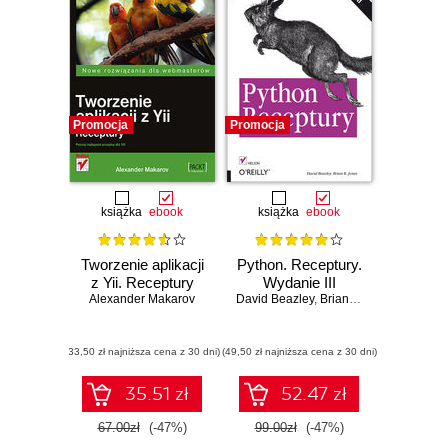
Promocja
Promocja
książka
ebook
książka
ebook
Tworzenie aplikacji
Python. Receptury.
z Yii. Receptury
Wydanie III
Alexander Makarov
David Beazley
,
Brian K. Jones
(33,50 zł najniższa cena z 30 dni)
(49,50 zł najniższa cena z 30 dni)
35.51 zł
52.47 zł
67.00zł
(-47%)
99.00zł
(-47%)