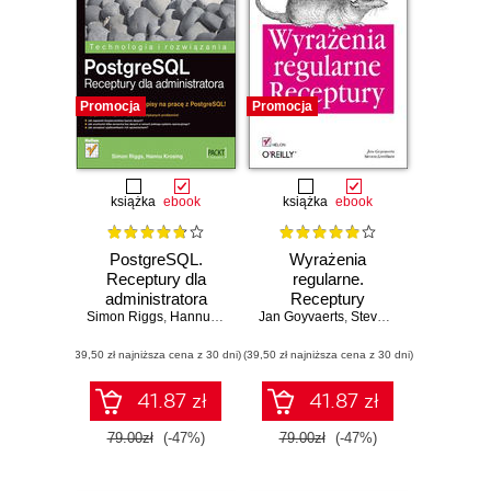
Promocja
Promocja
książka
ebook
książka
ebook
PostgreSQL.
Wyrażenia
Receptury dla
regularne.
administratora
Receptury
Simon Riggs
,
Hannu Krosing
Jan Goyvaerts
,
Steven Levithan
(39,50 zł najniższa cena z 30 dni)
(39,50 zł najniższa cena z 30 dni)
41.87 zł
41.87 zł
79.00zł
(-47%)
79.00zł
(-47%)