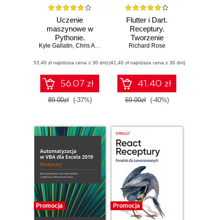
Uczenie
Flutter i Dart.
maszynowe w
Receptury.
Pythonie.
Tworzenie
Kyle Gallatin
Receptury. Od
,
Chris Albon
chmurowych
Richard Rose
przygotowania
aplikacji full stack
(53,40 zł najniższa cena z 30 dni)
danych do deep
(41,40 zł najniższa cena z 30 dni)
learningu. Wydanie
II
56.07 zł
41.40 zł
89.00zł
(-37%)
69.00zł
(-40%)
Promocja
Promocja