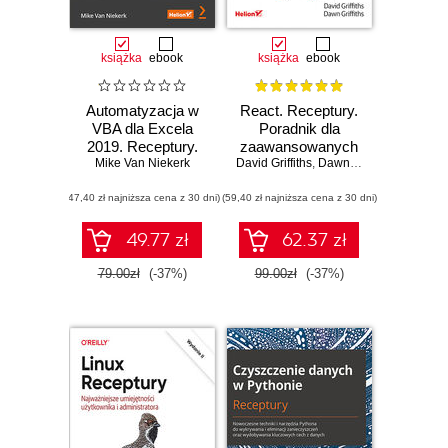
książka
ebook
książka
ebook
Automatyzacja w
React. Receptury.
VBA dla Excela
Poradnik dla
2019. Receptury.
zaawansowanych
Jak przyspieszać
Mike Van Niekerk
David Griffiths
,
Dawn Griffiths
rutynowe zadania i
(47,40 zł najniższa cena z 30 dni)
zwiększać
(59,40 zł najniższa cena z 30 dni)
efektywność pracy
49.77 zł
62.37 zł
79.00zł
(-37%)
99.00zł
(-37%)