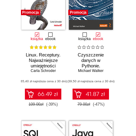
Promocja
Promocja
książka
ebook
książka
ebook
Linux. Receptury.
Czyszczenie
Najważniejsze
danych w
umiejętności
Pythonie.
użytkownika i
Carla Schroder
Michael Walker
Receptury.
administratora.
Nowoczesne
(65,40 zł najniższa cena z 30 dni)
Wydanie II
(39,50 zł najniższa cena z 30 dni)
techniki i narzędzia
Pythona do
wykrywania i
66.49 zł
41.87 zł
eliminacji
zanieczyszczeń
109.00zł
(-39%)
79.00zł
(-47%)
oraz wydobywania
kluczowych cech z
danych