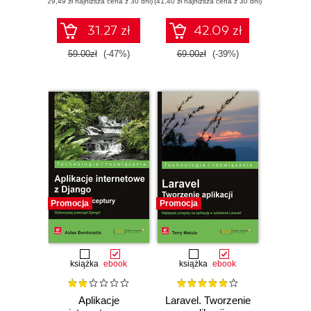
(29,49 zł najniższa cena z 30 dni)
(41,40 zł najniższa cena z 30 dni)
31.27 zł
42.09 zł
59.00zł
(-47%)
69.00zł
(-39%)
Promocja
Promocja
książka
ebook
książka
ebook
Aplikacje
Laravel. Tworzenie