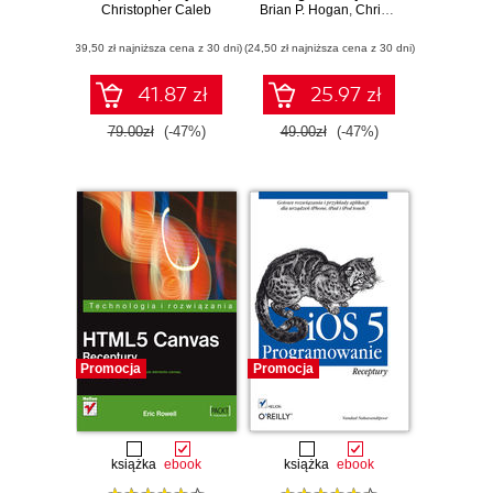
Christopher Caleb
Brian P. Hogan
,
Chris Warren
,
Mike We
(39,50 zł najniższa cena z 30 dni)
(24,50 zł najniższa cena z 30 dni)
41.87 zł
25.97 zł
79.00zł
(-47%)
49.00zł
(-47%)
Promocja
Promocja
książka
ebook
książka
ebook