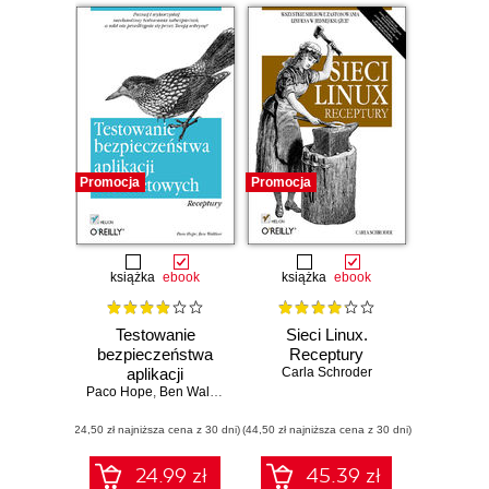
Promocja
Promocja
książka
ebook
książka
ebook
Testowanie
Sieci Linux.
bezpieczeństwa
Receptury
aplikacji
Carla Schroder
Paco Hope
internetowych.
,
Ben Walther
Receptury
(24,50 zł najniższa cena z 30 dni)
(44,50 zł najniższa cena z 30 dni)
24.99 zł
45.39 zł