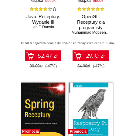
książka
ebook
książka
ebook
Java. Receptury.
OpenGL.
Wydanie III
Receptury dla
Ian F. Darwin
programisty
Muhammad Mobeen Movania
(49,50 zł najniższa cena z 30 dni)
(27,45 zł najniższa cena z 30 dni)
52.47 zł
29.10 zł
99.00zł
(-47%)
54.90zł
(-47%)
Promocja
Promocja