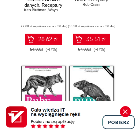
danych. Receptury
Rob Orsini
Ken Bluttman
,
Wayne Freeze
(27,00 zł najniższa cena z 30 dni)
(33,50 zł najniższa cena z 30 dni)
28.62 zł
35.51 zł
54.00zł
(-47%)
67.00zł
(-47%)
Promocja
Promocja