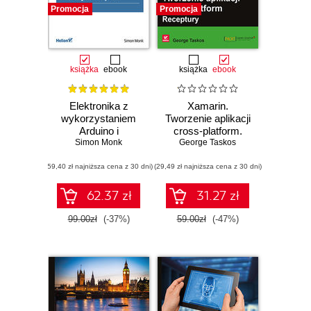
Promocja
Promocja
książka
ebook
książka
ebook
Elektronika z
Xamarin.
wykorzystaniem
Tworzenie aplikacji
Arduino i
cross-platform.
Rapsberry Pi.
Simon Monk
George Taskos
Receptury
Receptury
(59,40 zł najniższa cena z 30 dni)
(29,49 zł najniższa cena z 30 dni)
62.37 zł
31.27 zł
99.00zł
(-37%)
59.00zł
(-47%)