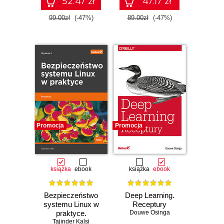
52.47 zł
47.17 zł
99.00zł
(-47%)
89.00zł
(-47%)
Promocja
Promocja
książka
ebook
książka
ebook
Bezpieczeństwo
Deep Learning.
systemu Linux w
Receptury
praktyce.
Douwe Osinga
Tajinder Kalsi
Receptury.