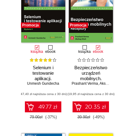
Promocja
Promocja
książka
ebook
książka
ebook
Selenium i
Bezpieczeństwo
testowanie
urządzeń
aplikacji.
mobilnych.
Unmesh Gundecha
Receptury.
Prashant Verma
Receptury
,
Akshay Dixit
Wydanie II
(47,40 zł najniższa cena z 30 dni)
(19,95 zł najniższa cena z 30 dni)
49.77 zł
20.35 zł
79.00zł
(-37%)
39.90zł
(-49%)