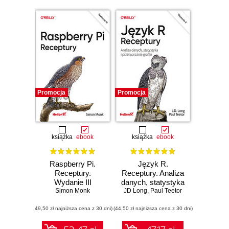
Promocja
Promocja
książka
ebook
książka
ebook
Raspberry Pi.
Język R.
Receptury.
Receptury. Analiza
Wydanie III
danych, statystyka
Simon Monk
JD Long
i przetwarzanie
,
Paul Teetor
grafiki. Wydanie II
(49,50 zł najniższa cena z 30 dni)
(44,50 zł najniższa cena z 30 dni)