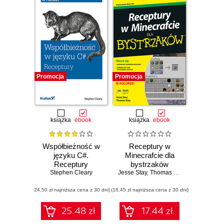
Promocja
Promocja
książka
ebook
książka
ebook
Współbieżność w
Receptury w
języku C#.
Minecrafcie dla
Receptury
bystrzaków
Stephen Cleary
Jesse Stay
,
Thomas Stay
(24,50 zł najniższa cena z 30 dni)
(16,45 zł najniższa cena z 30 dni)
25.48 zł
17.44 zł