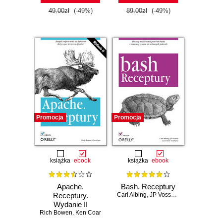
49.00zł
(-49%)
89.00zł
(-49%)
Promocja
Promocja
książka
ebook
książka
ebook
Apache.
Bash. Receptury
Receptury.
Carl Albing
,
JP Vossen
,
Cameron New
Wydanie II
Rich Bowen
,
Ken Coar