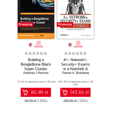
Promocja
Promocja
ebook
ebook
Building a
A+, Network+,
BeagleBone Black
Security+ Exams
Super Cluster.
in a Nutshell. A
Build and configure
Andreas J Reichel
Pawan K. Bhardwaj
Desktop Quick
your own parallel
Reference
(71,24 zł najniższa cena z 30 dni)
computing Beowulf
(101,40 zł najniższa cena z 30
dni)
cluster using
BeagleBone Black
85.49 zł
143.65 zł
ARM systems
94.99 zł
(-10%)
169.00 zł
(-15%)