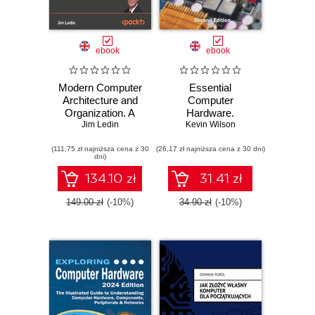
ebook
ebook
Modern Computer
Essential
Architecture and
Computer
Organization. A
Hardware.
systems-level
Jim Ledin
Understanding the
Kevin Wilson
guide to modern
Building Blocks of
(111,75 zł najniższa cena z 30
computer
(26,17 zł najniższa cena z 30 dni)
Modern
dni)
architectures, from
Technology and
hardware
Securing Your
134.10 zł
31.41 zł
foundations to AI
Digital World
datacenters - Third
149.00 zł
(-10%)
34.90 zł
(-10%)
Edition