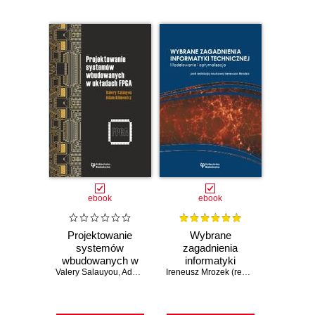
ebook
ebook
Projektowanie
Wybrane
systemów
zagadnienia
wbudowanych w
informatyki
Valery Salauyou
układach FPGA
,
Adam Klimowicz
technicznej.
Ireneusz Mrozek (red. naukowy)
Modelowanie i
optymalizacja