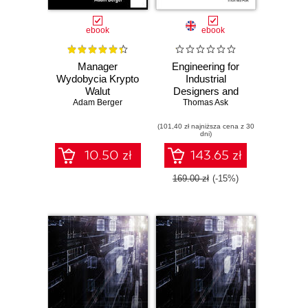
ebook
ebook
Manager
Engineering for
Wydobycia Krypto
Industrial
Walut
Designers and
Adam Berger
Thomas Ask
Inventors.
Fundamentals for
(101,40 zł najniższa cena z 30
Designers of
dni)
Wonderful Things
10.50 zł
143.65 zł
169.00 zł
(-15%)