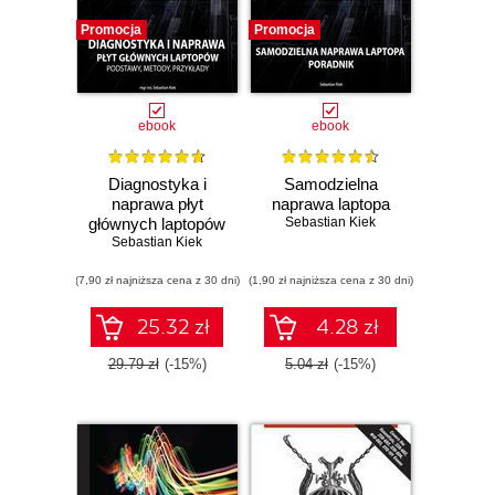
Promocja
Promocja
ebook
ebook
Diagnostyka i
Samodzielna
naprawa płyt
naprawa laptopa
głównych laptopów
Sebastian Kiek
Sebastian Kiek
(7,90 zł najniższa cena z 30 dni)
(1,90 zł najniższa cena z 30 dni)
25.32 zł
4.28 zł
29.79 zł
(-15%)
5.04 zł
(-15%)