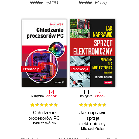
99.00zł
(-37%)
89.00zł
(-47%)
Promocja
Promocja
książka
ebook
książka
ebook
Chłodzenie
Jak naprawić
procesorów PC
sprzęt
Janusz Wójcik
elektroniczny.
Poradnik dla
Michael Geier
nieelektronika.