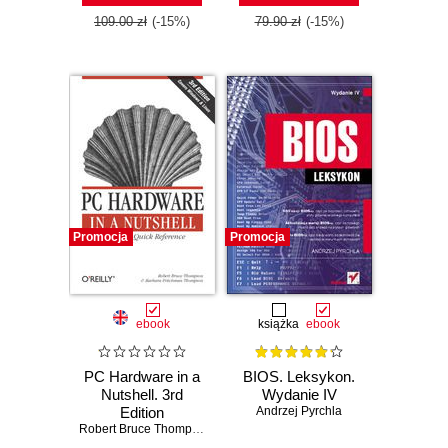
109.00 zł
(-15%)
79.90 zł
(-15%)
Promocja
Promocja
ebook
książka
ebook
PC Hardware in a
BIOS. Leksykon.
Nutshell. 3rd
Wydanie IV
Edition
Andrzej Pyrchla
Robert Bruce Thompson
,
Barbara Fritchman Thompson