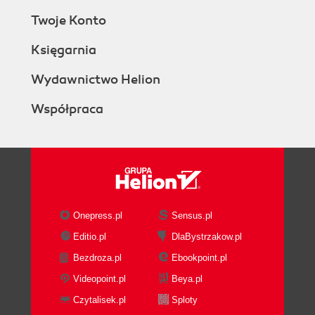
Twoje Konto
Księgarnia
Wydawnictwo Helion
Współpraca
Onepress.pl
Sensus.pl
Editio.pl
DlaBystrzakow.pl
Bezdroza.pl
Ebookpoint.pl
Videopoint.pl
Beya.pl
Czytalisek.pl
Sploty