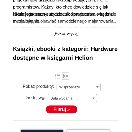
programistów. Każdy, kto chce dowiedzieć się jak
działa jego pecet znajdzie tu odpowiedzi na wszystkie
Niedoświadczony użytkownik komputera nie będzie
swoje pytania.
musiał się już obawiać samodzielnego majstrowania
we wnętrzu "peceta". Dzięki naszym książkom pozna
[Pokaż więcej]
dokładnie budowę komputera, dowie się jak połączyć
poszczególne jego komponenty, tak by pracował on
Książki, ebooki z kategorii: Hardware
szybko i stabilnie. Zaawansowani znajdą tu wiele
cennych wskazówek, podpowiedzi i sprawdzonych
dostępne w księgarni Helion
sposobów osiągania maksymalnej wydajności
komputera.
Pokaż produkty:
W sprzedaży
Sortuj wg:
Data wydania
Filtruj »