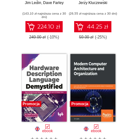
Jim Ledin
Learn x86, ARM,
,
Dave Farley
ucznia i studenta
Jerzy Kluczewski
and RISC-V
(143,10 zł najniższa cena z 30
architectures and
(26,55 zł najniższa cena z 30 dni)
dni)
the design of
smartphones,
224.10 zł
44.25 zł
PCs, and cloud
servers - Second
249.00 zł
(-10%)
59.00 zł
(-25%)
Edition
Promocja
Promocja
ebook
ebook