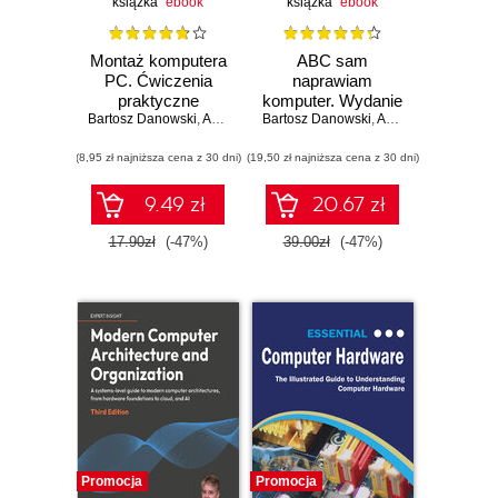
książka
ebook
książka
ebook
Montaż komputera
ABC sam
PC. Ćwiczenia
naprawiam
praktyczne
komputer. Wydanie
Bartosz Danowski
,
Andrzej Pyrchla
Bartosz Danowski
II
,
Andrzej Pyrchla
(8,95 zł najniższa cena z 30 dni)
(19,50 zł najniższa cena z 30 dni)
9.49 zł
20.67 zł
17.90zł
(-47%)
39.00zł
(-47%)
Promocja
Promocja