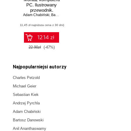
PC. Ilustrowany
przewodnik.
Adam Chabiński
Wydanie II
,
Bartosz Danowski
(11,45 zł najniższa cena z 30 dni)
12.14 zł
22.90zł
(-47%)
Najpopularniejsi autorzy
Charles Petzold
Michael Geier
Sebastian Kiek
Andrzej Pyrchla
Adam Chabiński
Bartosz Danowski
Anil Ananthaswamy