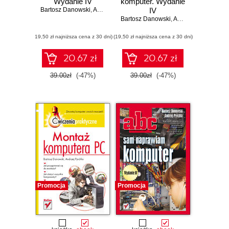
Wydanie IV
komputer. Wydanie
Bartosz Danowski
,
Andrzej Pyrchla
IV
Bartosz Danowski
,
Andrzej Pyrchla
(19,50 zł najniższa cena z 30 dni)
(19,50 zł najniższa cena z 30 dni)
20.67 zł
20.67 zł
39.00zł
(-47%)
39.00zł
(-47%)
Promocja
Promocja