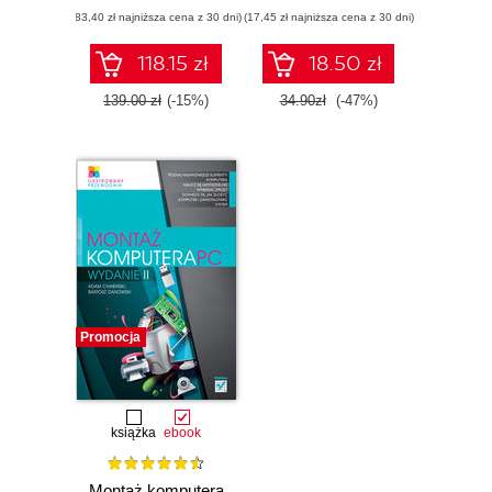
(83,40 zł najniższa cena z 30 dni)
(17,45 zł najniższa cena z 30 dni)
118.15 zł
18.50 zł
139.00 zł
(-15%)
34.90zł
(-47%)
Promocja
książka
ebook
Montaż komputera