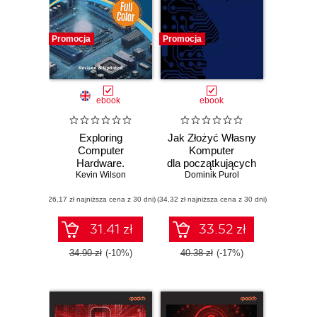
Promocja
Promocja
ebook
ebook
Exploring
Jak Złożyć Własny
Computer
Komputer
Hardware.
dla początkujących
Mastering the
Kevin Wilson
Dominik Purol
Building Blocks of
(26,17 zł najniższa cena z 30 dni)
Technology, From
(34,32 zł najniższa cena z 30 dni)
Microcomputers to
Cloud Computing
31.41 zł
33.52 zł
34.90 zł
(-10%)
40.38 zł
(-17%)