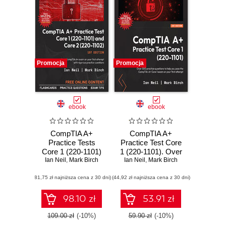
Promocja
Promocja
ebook
ebook
CompTIA A+
CompTIA A+
Practice Tests
Practice Test Core
Core 1 (220-1101)
1 (220-1101). Over
and Core 2 (220-
Ian Neil
,
Mark Birch
Ian Neil
500 practice
,
Mark Birch
1102). Pass the
questions to help
(81,75 zł najniższa cena z 30 dni)
CompTIA A+
(44,92 zł najniższa cena z 30 dni)
you pass the
exams on your first
CompTIA A+ Core
attempt with
1 exam on your
98.10 zł
53.91 zł
rigorous practice
first attempt
questions
109.00 zł
(-10%)
59.90 zł
(-10%)