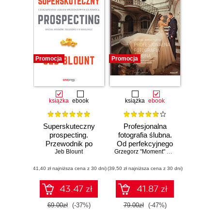
Promocja
Promocja
książka
ebook
książka
ebook
Superskuteczny
Profesjonalna
prospecting.
fotografia ślubna.
Przewodnik po
Od perfekcyjnego
rozmowach
Jeb Blount
warsztatu do
Grzegorz "Moment" Płaczek
handlowych i
dochodowego
(41,40 zł najniższa cena z 30 dni)
zarządzaniu
(39,50 zł najniższa cena z 30 dni)
biznesu. Wydanie
lejkiem
II zmienione
sprzedażowym za
43.47 zł
41.87 zł
pomocą social
mediów, telefonu i
69.00zł
(-37%)
79.00zł
(-47%)
e-mailingu