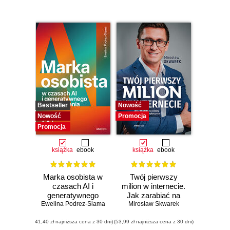
Bestseller
Nowość
Nowość
Promocja
Promocja
książka
ebook
książka
ebook
Marka osobista w
Twój pierwszy
czasach AI i
milion w internecie.
generatywnego
Jak zarabiać na
Ewelina Podrez-Siama
wyszukiwania
Mirosław Skwarek
wiedzy i
maksymalnie
(41,40 zł najniższa cena z 30 dni)
(53,99 zł najniższa cena z 30 dni)
wykorzystać swój