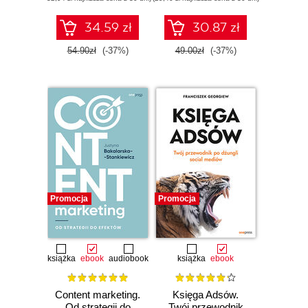
małych i średnich
przedsiębiorstw.
Wydanie III
34.59 zł
30.87 zł
54.90zł
(-37%)
49.00zł
(-37%)
Promocja
Promocja
książka
ebook
audiobook
książka
ebook
Content marketing.
Księga Adsów.
Od strategii do
Twój przewodnik