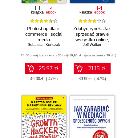
książka
ebook
książka
ebook
Photoshop dla e-
Zdobyć rynek. Jak
commerce i social
sprzedać prawie
media
wszystko online,
Sebastian Kończak
stworzyć
Jeff Walker
upragniony biznes i
(24,50 zł najniższa cena z 30 dni)
(19,95 zł najniższa cena z 30 dni)
żyć marzeniami
25.97 zł
21.15 zł
49.00zł
(-47%)
39.90zł
(-47%)