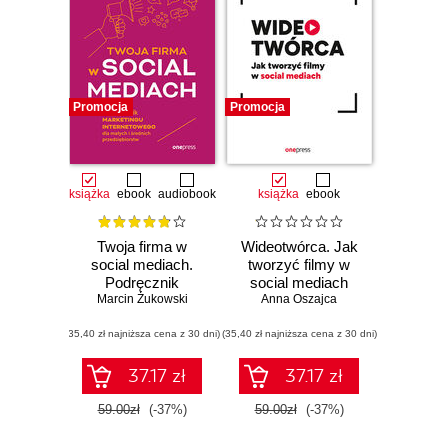
Promocja
Promocja
książka
ebook
audiobook
książka
ebook
Twoja firma w
Wideotwórca. Jak
social mediach.
tworzyć filmy w
Podręcznik
social mediach
Marcin Żukowski
marketingu
Anna Oszajca
internetowego dla
(35,40 zł najniższa cena z 30 dni)
małych i średnich
(35,40 zł najniższa cena z 30 dni)
przedsiębiorstw.
Wydanie IV
37.17 zł
37.17 zł
poszerzone
59.00zł
(-37%)
59.00zł
(-37%)