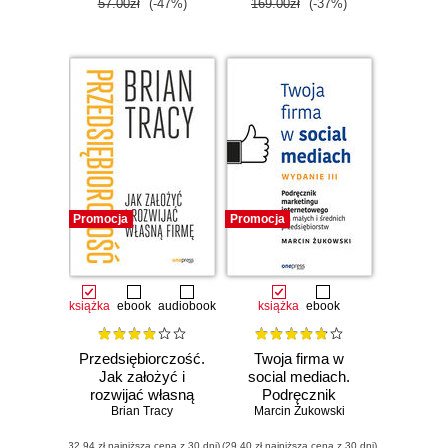
57.00zł
(-47%)
169.00zł
(-37%)
Promocja
Promocja
książka
ebook
audiobook
książka
ebook
Przedsiębiorczość.
Twoja firma w
Jak założyć i
social mediach.
rozwijać własną
Podręcznik
Brian Tracy
firmę
Marcin Żukowski
marketingu
internetowego dla
(32,94 zł najniższa cena z 30 dni)
(29,40 zł najniższa cena z 30 dni)