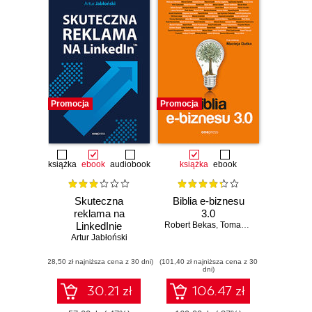
Promocja
Promocja
książka
ebook
audiobook
książka
ebook
Skuteczna
Biblia e-biznesu
reklama na
3.0
LinkedInie
Robert Bekas
,
Tomasz Burcon
,
Andrzej
Artur Jabłoński
(28,50 zł najniższa cena z 30 dni)
(101,40 zł najniższa cena z 30
dni)
30.21 zł
106.47 zł