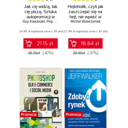
Jak cię widzą, tak
Hejtoholik, czyli jak
cię piszą. Sztuka
zaszczepić się na
autopromocji w
hejt, nie wpaść w
Guy Kawasaki
mediach
,
Peg Fitzpatrick
Michał Wawrzyniak
pułapkę
społecznościowych
obgadywania oraz
(19,95 zł najniższa cena z 30 dni)
(17,94 zł najniższa cena z 30 dni)
nauczyć zarabiać
na tych, którzy Cię
oczerniają
21.15 zł
18.84 zł
39.90zł
(-47%)
29.90zł
(-37%)
Promocja
Promocja