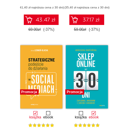
(41,40 zł najniższa cena z 30 dni)
(35,40 zł najniższa cena z 30 dni)
43.47 zł
37.17 zł
69.00zł
(-37%)
59.00zł
(-37%)
Promocja
Promocja
książka
ebook
książka
ebook