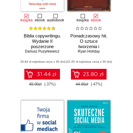
książka
ebook
audiobook
książka
ebook
Biblia copywritingu.
Ponadczasowy hit.
Wydanie II
O sztuce
poszerzone
tworzenia i
Dariusz Puzyrkiewicz
marketingu dzieł,
Ryan Holiday
które przetrwają
(29,94 zł najniższa cena z 30 dni)
(22,45 zł najniższa cena z 30 dni)
próbę czasu
31.44 zł
23.80 zł
49.90zł
(-37%)
44.90zł
(-47%)