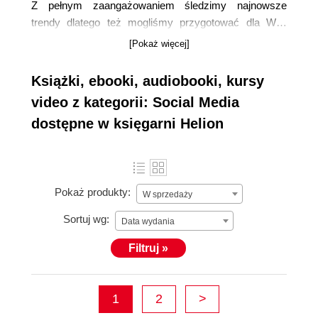
Z pełnym zaangażowaniem śledzimy najnowsze
trendy dlatego też mogliśmy przygotować dla Was
najbardziej aktualną i bogatą ofertę
książek o social
[Pokaż więcej]
mediach
. W dobie cyfrowej rewolucji, media
społecznościowe stały się nieodłącznym elementem
Książki, ebooki, audiobooki, kursy
zarówno osobistego, jak i zawodowego życia. Dlatego
video z kategorii: Social Media
nasza kategoria
książek dedykowanych social
dostępne w księgarni Helion
mediom oferuje nie tylko aktualną wiedzę, ale
również praktyczne wskazówki
, jak efektywnie
wykorzystać potęgę tych platform.
Pokaż produkty:
W sprzedaży
Sortuj wg:
Data wydania
Filtruj »
1
2
>