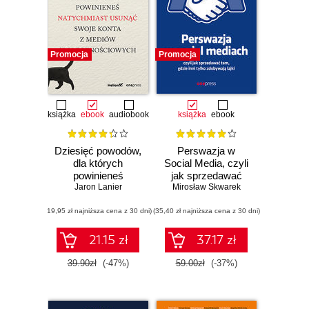
Promocja
Promocja
książka
ebook
audiobook
książka
ebook
Dziesięć powodów,
Perswazja w
dla których
Social Media, czyli
powinieneś
jak sprzedawać
natychmiast
Jaron Lanier
Mirosław Skwarek
tam, gdzie inni
usunąć swoje
zdobywają tylko
(19,95 zł najniższa cena z 30 dni)
konta z mediów
(35,40 zł najniższa cena z 30 dni)
lajki
społecznościowych
21.15 zł
37.17 zł
39.90zł
(-47%)
59.00zł
(-37%)