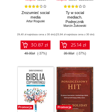
Zrozumieć social
Ty w social
media
mediach.
Artur Roguski
Podręcznik
budowania marki
Marcin Żukowski
osobistej dla
(29,40 zł najniższa cena z 30 dni)
(23,94 zł najniższa cena z 30 dni)
każdego. Wydanie
II poszerzone
30.87 zł
25.14 zł
49.00zł
(-37%)
39.90zł
(-37%)
Promocja
Promocja