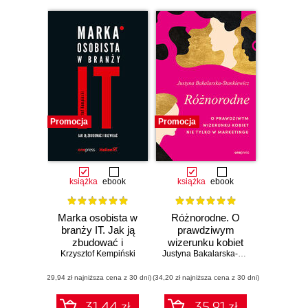
Promocja
Promocja
książka
ebook
książka
ebook
Marka osobista w
Różnorodne. O
branży IT. Jak ją
prawdziwym
zbudować i
wizerunku kobiet
Krzysztof Kempiński
rozwijać
nie tylko w
Justyna Bakalarska-Stankiewicz
marketingu
(29,94 zł najniższa cena z 30 dni)
(34,20 zł najniższa cena z 30 dni)
31.44 zł
35.91 zł