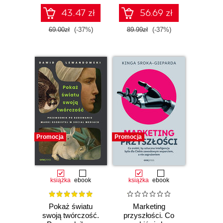
potencjał
43.47 zł
56.69 zł
69.00zł
(-37%)
89.99zł
(-37%)
Promocja
Promocja
książka
ebook
książka
ebook
Pokaż światu
Marketing
swoją twórczość.
przyszłości. Co