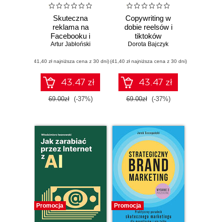
Skuteczna
Copywriting w
reklama na
dobie reelsów i
Facebooku i
tiktoków
Instagramie.
Artur Jabłoński
Dorota Bajczyk
Wydanie 2
(41,40 zł najniższa cena z 30 dni)
(41,40 zł najniższa cena z 30 dni)
43.47 zł
43.47 zł
69.00zł
(-37%)
69.00zł
(-37%)
Promocja
Promocja