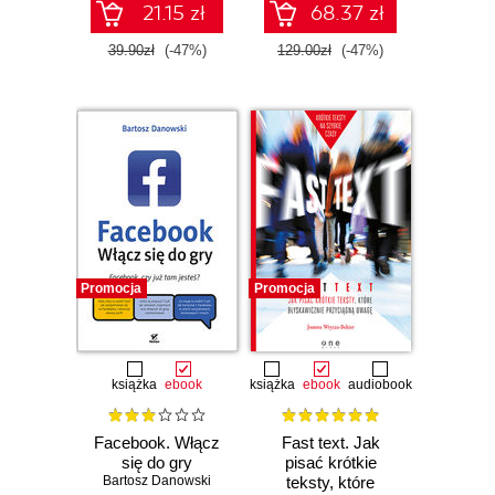
21.15 zł
68.37 zł
39.90zł
(-47%)
129.00zł
(-47%)
Promocja
Promocja
książka
ebook
książka
ebook
audiobook
Facebook. Włącz
Fast text. Jak
się do gry
pisać krótkie
Bartosz Danowski
teksty, które