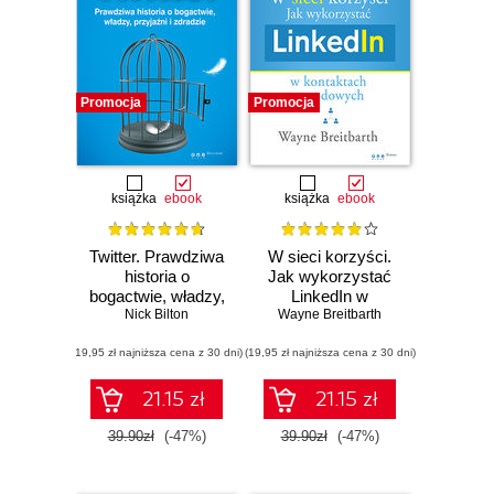
Promocja
Promocja
książka
ebook
książka
ebook
Twitter. Prawdziwa
W sieci korzyści.
historia o
Jak wykorzystać
bogactwie, władzy,
LinkedIn w
przyjaźni i zdradzie
Nick Bilton
Wayne Breitbarth
kontaktach
zawodowych
(19,95 zł najniższa cena z 30 dni)
(19,95 zł najniższa cena z 30 dni)
21.15 zł
21.15 zł
39.90zł
(-47%)
39.90zł
(-47%)