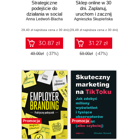
Strategiczne
Sklep online w 30
podejście do
dni. Zaplanuj,
działania w social
uruchom i zacznij
Anna Ledwoń-Blacha
mediach
Agnieszka Skupieńska
zarabiać
(29,40 zł najniższa cena z 30 dni)
(29,49 zł najniższa cena z 30 dni)
30.87 zł
31.27 zł
49.00zł
(-37%)
59.00zł
(-47%)
Promocja
Promocja