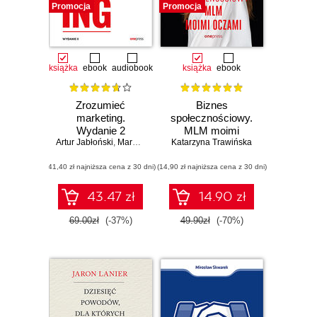
Promocja
Promocja
książka
ebook
audiobook
książka
ebook
Zrozumieć
Biznes
marketing.
społecznościowy.
Wydanie 2
MLM moimi
Artur Jabłoński
,
Marek Piasek
Katarzyna Trawińska
oczami (b2b)
(41,40 zł najniższa cena z 30 dni)
(14,90 zł najniższa cena z 30 dni)
43.47 zł
14.90 zł
69.00zł
(-37%)
49.90zł
(-70%)