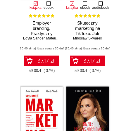
książka
ebook
książka
ebook
audiobook
Employer
Skuteczny
branding.
marketing na
Praktyczny
TikToku. Jak
Edyta Sander
podręcznik
,
Mateusz Jabłonowski
Mirosław Skwarek
zdobyć miliony
wyświetleń i
(35,40 zł najniższa cena z 30 dni)
(35,40 zł najniższa cena z 30 dni)
tysiące
obserwatorów w
miesiąc (albo
37.17 zł
37.17 zł
szybciej)
59.00zł
(-37%)
59.00zł
(-37%)