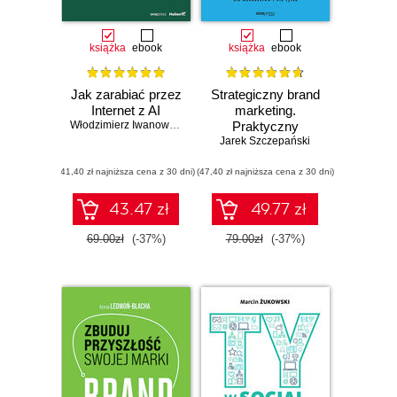
książka
ebook
książka
ebook
Jak zarabiać przez
Strategiczny brand
Internet z AI
marketing.
Włodzimierz Iwanowski
Praktyczny
Jarek Szczepański
poradnik
skutecznego
(41,40 zł najniższa cena z 30 dni)
(47,40 zł najniższa cena z 30 dni)
marketingu dla
menedżerów i nie
tylko. Wydanie III
43.47 zł
49.77 zł
poszerzone
69.00zł
(-37%)
79.00zł
(-37%)