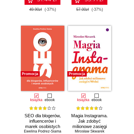
49.90zł
(-37%)
57.00zł
(-37%)
Promocja
Promocja
książka
ebook
książka
ebook
SEO dla blogerów,
Magia Instagrama.
influencerów i
Jak zdobyć
marek osobistych
milionowe zasięgi
Ewelina Podrez-Siama
Mirosław Skwarek
w 90 dni