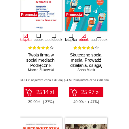
Promocja
Promocja
książka
ebook
audiobook
książka
ebook
audiobook
Twoja firma w
Skuteczne social
social mediach.
media. Prowadź
Podręcznik
działania, osiągaj
Marcin Żukowski
marketingu
zamierzone efekty.
Anna Miotk
internetowego dla
Wydanie 2
(23,94 zł najniższa cena z 30 dni)
małych i średnich
(24,50 zł najniższa cena z 30 dni)
rozszerzone
przedsiębiorstw.
Wydanie II
25.14 zł
25.97 zł
39.90zł
(-37%)
49.00zł
(-47%)