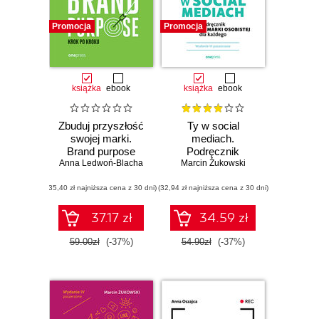
Promocja
Promocja
książka
ebook
książka
ebook
Zbuduj przyszłość
Ty w social
swojej marki.
mediach.
Brand purpose
Podręcznik
Anna Ledwoń-Blacha
krok po kroku
budowania marki
Marcin Żukowski
osobistej dla
(35,40 zł najniższa cena z 30 dni)
(32,94 zł najniższa cena z 30 dni)
każdego. Wydanie
III poszerzone
37.17 zł
34.59 zł
59.00zł
(-37%)
54.90zł
(-37%)