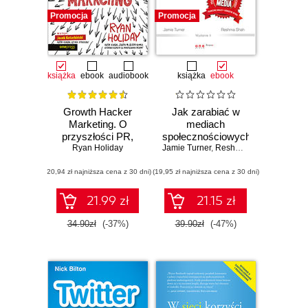
Promocja
Promocja
książka
ebook
audiobook
książka
ebook
Growth Hacker
Jak zarabiać w
Marketing. O
mediach
przyszłości PR,
społecznościowych.
marketingu i
Ryan Holiday
Jamie Turner
Rozwijaj firmę
,
Reshma Shah
reklamy. Wydanie
dzięki
(20,94 zł najniższa cena z 30 dni)
rozszerzone
(19,95 zł najniższa cena z 30 dni)
nowoczesnym
narzędziom
marketingowym.
21.99 zł
21.15 zł
Wydanie II
34.90zł
(-37%)
39.90zł
(-47%)