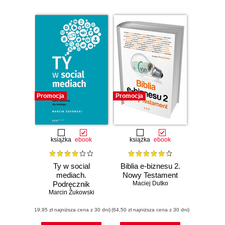
Promocja
Promocja
książka
ebook
książka
ebook
Ty w social
Biblia e-biznesu 2.
mediach.
Nowy Testament
Podręcznik
Maciej Dutko
budowania marki
Marcin Żukowski
osobistej dla
(19,95 zł najniższa cena z 30 dni)
każdego
(64,50 zł najniższa cena z 30 dni)