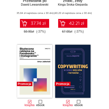
Przewodnik po
zrobić, żeby
Dawid Lewandowski
budowaniu marki
Kinga Sroka-Gieparda
sztuczna
osobistej w social
inteligencja była dla
(35,94 zł najniższa cena z 30 dni)
mediach
(40,20 zł najniższa cena z 30 dni)
Ciebie
zawodowym
wsparciem, a nie
37.74 zł
42.21 zł
zagrożeniem
59.90zł
(-37%)
67.00zł
(-37%)
Promocja
Promocja
książka
ebook
książka
ebook