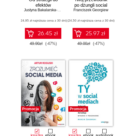
efektów
po dżungli social
Justyna Bakalarska-Stankiewicz
Franciszek Georgiew
mediów
(24,95 zł najniższa cena z 30 dni)
(24,50 zł najniższa cena z 30 dni)
26.45 zł
25.97 zł
49.90zł
(-47%)
49.00zł
(-47%)
Promocja
Promocja
książka
ebook
książka
ebook
audiobook