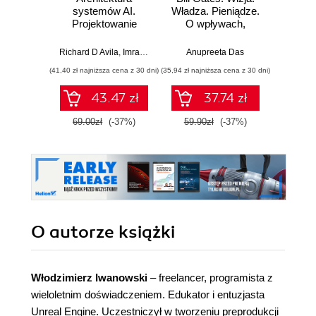
systemów AI.
Władza. Pieniądze.
Sz
Projektowanie
O wpływach,
inte
skalowalnego i
biznesie i tym, co
zagr
niezawodnego
niejawne
global
Richard D Avila
,
Imran Ahmad
Anupreeta Das
Jame
oprogramowania
(41,40 zł najniższa cena z 30 dni)
(35,94 zł najniższa cena z 30 dni)
(38,94 zł naj
43.47 zł
37.74 zł
69.00zł
(-37%)
59.90zł
(-37%)
64.9
O autorze
książki
Włodzimierz Iwanowski
– freelancer, programista z
wieloletnim doświadczeniem. Edukator i entuzjasta
Unreal Engine. Uczestniczył w tworzeniu preprodukcji