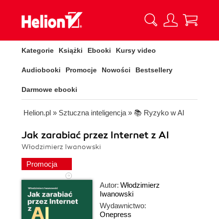
Kategorie
Książki
Ebooki
Kursy video
Audiobooki
Promocje
Nowości
Bestsellery
Darmowe ebooki
Helion.pl
»
Sztuczna inteligencja
»
📚 Ryzyko w AI
Jak zarabiać przez Internet z AI
Włodzimierz Iwanowski
Promocja
Autor:
Włodzimierz
Iwanowski
Wydawnictwo:
Onepress