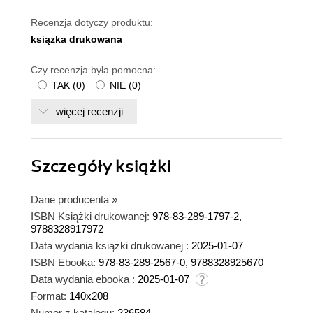
Recenzja dotyczy produktu:
ksiązka drukowana
Czy recenzja była pomocna:
TAK
(
0
)
NIE
(
0
)
więcej recenzji
Szczegóły
książki
Dane producenta
»
ISBN Książki drukowanej:
978-83-289-1797-2,
9788328917972
Data wydania książki drukowanej :
2025-01-07
ISBN Ebooka:
978-83-289-2567-0, 9788328925670
Data wydania ebooka :
2025-01-07
Format:
140x208
Numer z katalogu:
236584