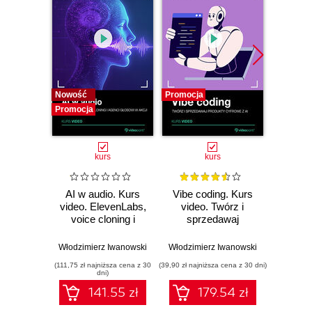
Nowość
Promocja
Promocj
Promocja
kurs
kurs
AI w audio. Kurs
Vibe coding. Kurs
AI w tr
video. ElevenLabs,
video. Twórz i
voice cloning i
sprzedawaj
Now
agenci głosowi w
produkty cyfrowe z
nar
akcji
AI
st
Włodzimierz Iwanowski
Włodzimierz Iwanowski
Włodzimi
inw
(111,75 zł najniższa cena z 30
(39,90 zł najniższa cena z 30 dni)
(39,90 zł naj
dni)
141.55 zł
179.54 zł