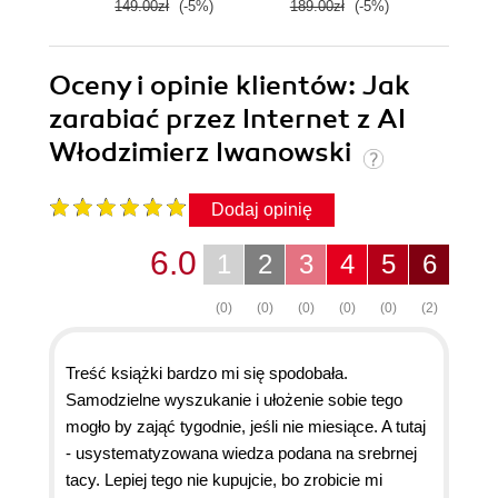
149.00zł
(-5%)
189.00zł
(-5%)
199.
Oceny i opinie klientów: Jak
zarabiać przez Internet z AI
Włodzimierz Iwanowski
Dodaj opinię
6.0
1
2
3
4
5
6
(0)
(0)
(0)
(0)
(0)
(2)
Treść książki bardzo mi się spodobała.
Samodzielne wyszukanie i ułożenie sobie tego
mogło by zająć tygodnie, jeśli nie miesiące. A tutaj
- usystematyzowana wiedza podana na srebrnej
tacy. Lepiej tego nie kupujcie, bo zrobicie mi