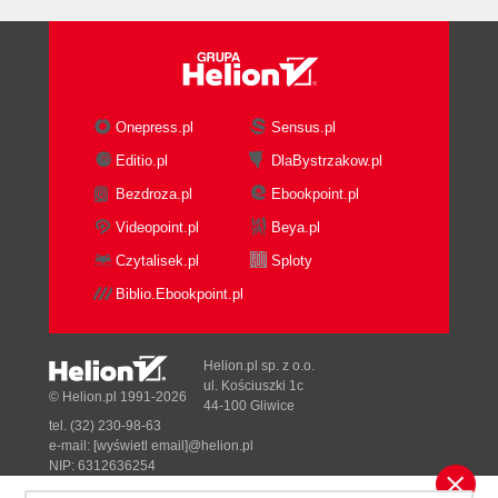
Subskrypcje audiobooków
Reklamy w audiobookach
Usługi związane z audiobookami na Fiverr
Gdzie wydać swój audiobook
Sposoby zarabiania na audiobookach
Onepress.pl
Sensus.pl
Narzędzia open source oraz klonowanie głosu
Editio.pl
DlaBystrzakow.pl
Applio
Bezdroza.pl
Ebookpoint.pl
XTTS
Vall-E-X
Videopoint.pl
Beya.pl
Fish Audio
Czytalisek.pl
Sploty
Tworzenie podcastów z AI
Biblio.Ebookpoint.pl
Proces tworzenia podcastu
Nagrywanie podcastu
Helion.pl sp. z o.o.
Publikacja podcastu
ul. Kościuszki 1c
© Helion.pl 1991-2026
Wykorzystanie AI
44-100 Gliwice
tel. (32) 230-98-63
Tworzenie muzyki z AI
e-mail:
[wyświetl email]@helion.pl
Proces tworzenia muzyki z AI
NIP: 6312636254
Regon: 241989027
Tworzenie muzyki za pośrednictwem serwisów