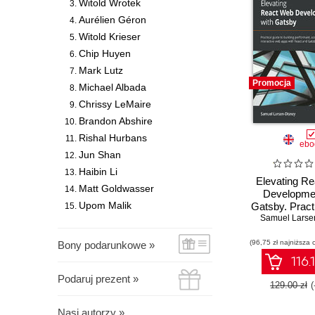
Witold Wrotek
Aurélien Géron
Witold Krieser
Chip Huyen
Mark Lutz
Promocja
Michael Albada
Chrissy LeMaire
Brandon Abshire
Rishal Hurbans
ebo
Jun Shan
Haibin Li
Elevating R
Matt Goldwasser
Developmen
Upom Malik
Gatsby. Pract
to building pe
Samuel Larse
accessibl
(96,75 zł najniższa 
interactive 
Bony podarunkowe »
with Reac
116.
Gatsby.
Podaruj prezent »
129.00 zł
Nasi autorzy »