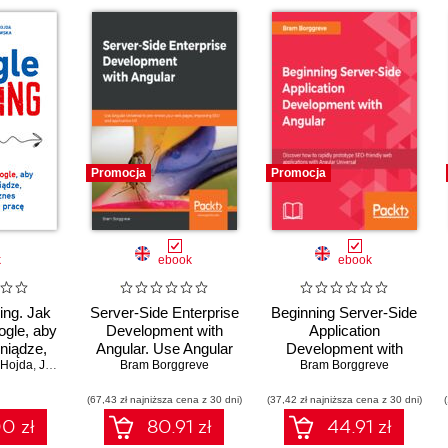
Promocja
Promocja
k
ebook
ebook
ing. Jak
Server-Side Enterprise
Beginning Server-Side
gle, aby
Development with
Application
eniądze,
Angular. Use Angular
Development with
-Hojda
znes i
,
Justyna Trzeciakowska
Universal to pre-render
Bram Borggreve
Angular. Discover how
Bram Borggreve
ie pracę
your web pages,
to rapidly prototype
(67,43 zł najniższa cena z 30 dni)
improving SEO and
(37,42 zł najniższa cena z 30 dni)
SEO-friendly web
application UX
applications with
0 zł
80.91 zł
44.91 zł
Angular Universal