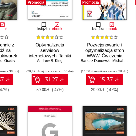
Promocja
Promocja
book
książka
ebook
książka
ebook
ennie z
Optymalizacja
Pozycjonowanie i
dź na
serwisów
optymalizacja stron
ukiwarek.
internetowych. Tajniki
WWW. Ćwiczenia
ne
 II
,
Gradiva Couzin
Andrew B. King
szybkości,
Bartosz Danowski
praktyczne
,
Michał Makaruk
skuteczności i
cena z 30 dni)
(29,49 zł najniższa cena z 30 dni)
wyszukiwarek
(14,50 zł najniższa cena z 30 dni)
7 zł
31.27 zł
15.37 zł
-47%)
59.00zł
(-47%)
29.00zł
(-47%)