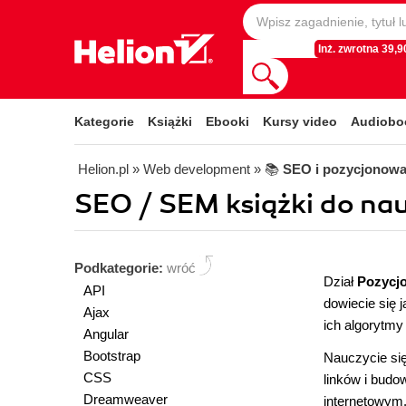
Inż. zwrotna 39,90
Kategorie
Książki
Ebooki
Kursy video
Audiobo
Helion.pl
» Web development
» 📚
SEO i pozycjonowa
SEO / SEM książki do nau
Podkategorie:
wróć
Dział
Pozycj
API
dowiecie się 
Ajax
ich algorytmy 
Angular
Bootstrap
Nauczycie si
CSS
linków i budo
Dreamweaver
internetowym.