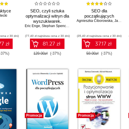
ktyce
SEO, czyli sztuka
SEO dla
lecki
optymalizacji witryn dla
początkujących
wyszukiwarek.
Agnieszka Ciborowska
,
Jarosław Lipiński
Eric Enge
Wydanie IV
,
Stephan Spencer
,
Jessie Stricchiola
 cena z 30 dni)
(77,40 zł najniższa cena z 30 dni)
(35,40 zł najniższa cena z 30 dni)
77 zł
81.27 zł
37.17 zł
-37%)
129.00zł
(-37%)
59.00zł
(-37%)
Promocja
Promocja