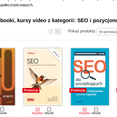
społecznościowych.
ebooki, kursy video z kategorii: SEO i pozycjo
Pokaż produkty:
W sprzedaż
Promocja
Promocja
book
książka
ebook
książka
ebook