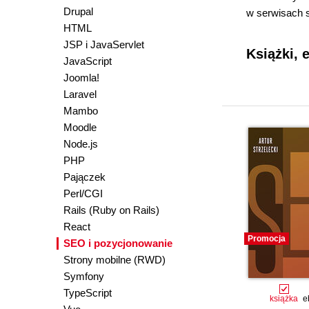
Drupal
w serwisach 
HTML
JSP i JavaServlet
Książki, 
JavaScript
Joomla!
Laravel
Mambo
Moodle
Node.js
PHP
Pajączek
Perl/CGI
Rails (Ruby on Rails)
React
Promocja
SEO i pozycjonowanie
Strony mobilne (RWD)
Symfony
TypeScript
książka
e