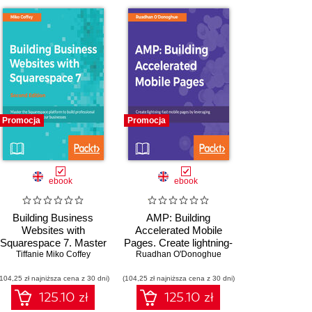
Promocja
Promocja
ebook
ebook
Building Business
AMP: Building
Websites with
Accelerated Mobile
Squarespace 7. Master
Pages. Create lightning-
the Squarespace
Tiffanie Miko Coffey
fast mobile pages by
Ruadhan O'Donoghue
platform to build
leveraging AMP
(104,25 zł najniższa cena z 30 dni)
professional websites
(104,25 zł najniższa cena z 30 dni)
technology
that boost your
125.10 zł
125.10 zł
businesses - Second