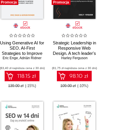
Promocja
Promocja
ebook
ebook
Using Generative AI for
Strategic Leadership in
SEO. AI-First
Responsive Web
Strategies to Improve
Design. A tech leader's
Quality, Efficiency, and
Eric Enge
,
Adrián Ridner
guide to achieving
Harley Ferguson
Costs
business excellence by
(83,40 zł najniższa cena z 30 dni)
(81,75 zł najniższa cena z 30 dni)
adopting responsive
web design
118.15 zł
98.10 zł
139.00 zł
(-15%)
109.00 zł
(-10%)