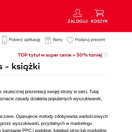
ZALOGUJ
KOSZYK
Pobierz aplikację
Bony
Podaruj prezent
TOP tytuł w super cenie » 50% taniej
 - książki
skutecznej prezentacji swojej strony w sieci. Tutaj
Poznacie zasady działania popularnych wyszukiwarek,
 kluczowe. Opanujecie metody zdobywania wartościowych
 przez wyszukiwarki, przydatnych w marketingu
k kampanie PPC i podobne, katalogi stron lub marketing