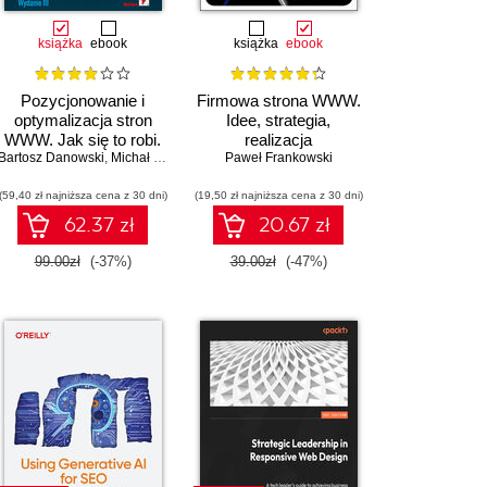
książka
ebook
książka
ebook
Pozycjonowanie i
Firmowa strona WWW.
optymalizacja stron
Idee, strategia,
WWW. Jak się to robi.
realizacja
Bartosz Danowski
Wydanie III
,
Michał Makaruk
Paweł Frankowski
(59,40 zł najniższa cena z 30 dni)
(19,50 zł najniższa cena z 30 dni)
62.37 zł
20.67 zł
99.00zł
(-37%)
39.00zł
(-47%)