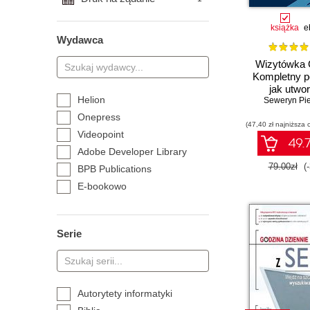
książka
e
Wydawca
Wizytówka 
Kompletny p
jak utwo
Helion
Seweryn Pie
skonfigur
wypozycj
Onepress
lokalizację G
(47,40 zł najniższa 
Videopoint
Firm
49.7
Adobe Developer Library
79.00zł
(
BPB Publications
E-bookowo
O'Reilly Media
Packt Publishing
Serie
self publisher
Autorytety informatyki