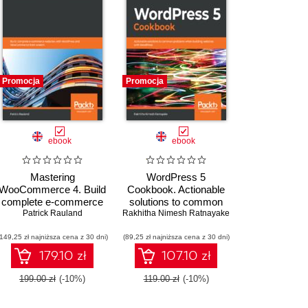
Promocja
Promocja
ebook
ebook
Mastering
WordPress 5
WooCommerce 4. Build
Cookbook. Actionable
complete e-commerce
solutions to common
websites with
Patrick Rauland
Rakhitha Nimesh Ratnayake
problems when building
WordPress and
websites with
(149,25 zł najniższa cena z 30 dni)
WooCommerce from
(89,25 zł najniższa cena z 30 dni)
WordPress
scratch
179.10 zł
107.10 zł
199.00 zł
(-10%)
119.00 zł
(-10%)