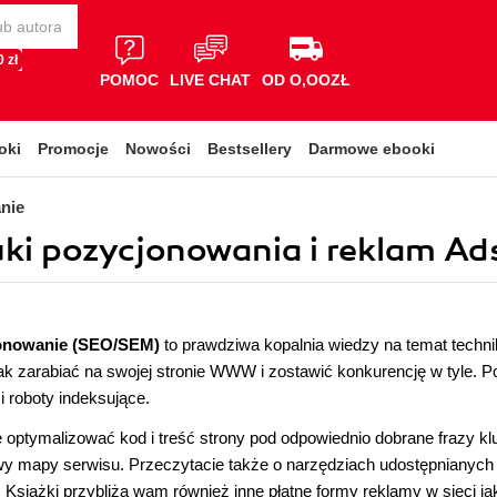
 zł
POMOC
LIVE CHAT
OD O,OOZŁ
oki
Promocje
Nowości
Bestsellery
Darmowe ebooki
nie
ki pozycjonowania i reklam Ads
onowanie (SEO/SEM)
to prawdziwa kopalnia wiedzy na temat technik 
jak zarabiać na swojej stronie WWW i zostawić konkurencję w tyle. 
i roboty indeksujące.
ę optymalizować kod i treść strony pod odpowiednio dobrane frazy
wy mapy serwisu. Przeczytacie także o narzędziach udostępnianych
 Książki przybliżą wam również inne płatne formy reklamy w sieci ja