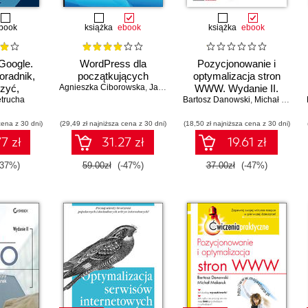
book
książka
ebook
książka
ebook
Google.
WordPress dla
Pozycjonowanie i
oradnik,
początkujących
optymalizacja stron
rzyć,
Agnieszka Ciborowska
,
Jarosław Lipiński
WWW. Wydanie II.
trucha
ować i
Bartosz Danowski
Ćwiczenia praktyczne
,
Michał Makaruk
onować
oogle Moja
cena z 30 dni)
(29,49 zł najniższa cena z 30 dni)
(18,50 zł najniższa cena z 30 dni)
a
7 zł
31.27 zł
19.61 zł
-37%)
59.00zł
(-47%)
37.00zł
(-47%)