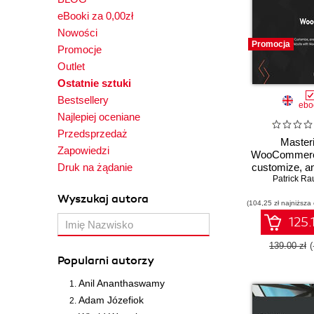
eBooki za 0,00zł
Nowości
Promocja
Promocje
Outlet
Ostatnie sztuki
Bestsellery
ebo
Najlepiej oceniane
Przedsprzedaż
Master
Zapowiedzi
WooCommerce
Druk na żądanie
customize, a
a comple
Patrick Ra
commerce web
Wyszukaj autora
(104,25 zł najniższa
WooCommer
scratch - 
125.
Editio
139.00 zł
Popularni autorzy
Anil Ananthaswamy
Adam Józefiok