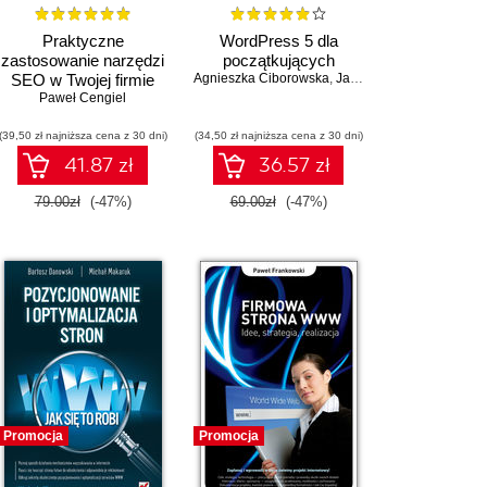
Praktyczne
WordPress 5 dla
zastosowanie narzędzi
początkujących
SEO w Twojej firmie
Agnieszka Ciborowska
,
Jarosław Lipiński
Paweł Cengiel
(39,50 zł najniższa cena z 30 dni)
(34,50 zł najniższa cena z 30 dni)
41.87 zł
36.57 zł
79.00zł
(-47%)
69.00zł
(-47%)
Promocja
Promocja