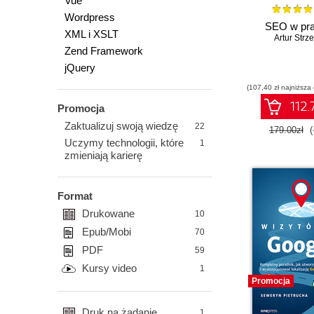
Vue
Wordpress
SEO w pra
XML i XSLT
Artur Strze
Zend Framework
jQuery
(107,40 zł najniższa
112.
Promocja
Zaktualizuj swoją wiedzę
22
179.00zł
(
Uczymy technologii, które
1
zmieniają karierę
Format
Drukowane
10
Epub/Mobi
70
PDF
59
Kursy video
1
Promocja
Druk na żądanie
1