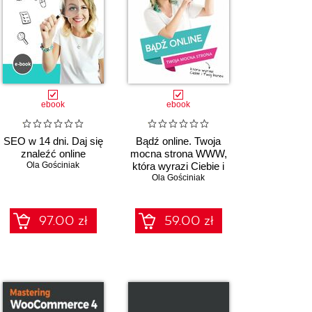
ebook
ebook
SEO w 14 dni. Daj się
Bądź online. Twoja
znaleźć online
mocna strona WWW,
Ola Gościniak
która wyrazi Ciebie i
Twój biznes
Ola Gościniak
97.00 zł
59.00 zł