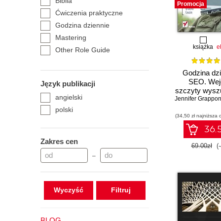
Biblia
Promocja
Ćwiczenia praktyczne
Godzina dziennie
Mastering
książka
e
Other Role Guide
Smashing Magazine
Godzina dzi
Wrox
SEO. Wej
Język publikacji
szczyty wysz
angielski
Jennifer Grappo
Wydanie
polski
(34,50 zł najniższa 
36.5
Zakres cen
69.00zł
(
–
Wyczyść
BLOG