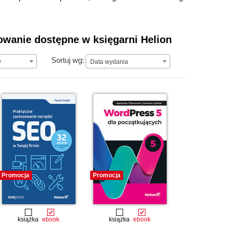
nowanie dostępne w księgarni Helion
Data wydania
Sortuj wg:
y
Data wydania
Promocja
Promocja
książka
ebook
książka
ebook