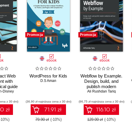
Promocja
Promocja
ok
ebook
ebook
eact Web
WordPress for Kids
Webflow by Example.
t with
D.S Aman
Design, build, and
ical guide
publish modern
rformant,
n-Disney
websites without writing
Ali Rushdan Tariq
e, and
code
cena z 30 dni)
web apps
(36,90 zł najniższa cena z 30 dni)
(96,75 zł najniższa cena z 30 dni)
t and
10 zł
71.91 zł
116.10 zł
js 4
(-10%)
79.90 zł
(-10%)
129.00 zł
(-10%)