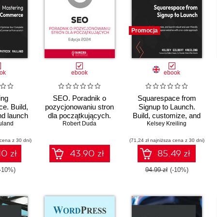
Promocja
ok
ebook
ebook
ing
SEO. Poradnik o
Squarespace from
. Build,
pozycjonowaniu stron
Signup to Launch.
nd launch
dla początkujących.
Build, customize, and
te e-
uland
Edycja 2024
Robert Duda
launch robust and user-
Kelsey Kreiling
site with
friendly Squarespace
 cena z 30 dni)
ce from
(71,24 zł najniższa cena z 30 dni)
websites with a no-
Second
code approach
10 zł
43.90 zł
85.49 zł
n
(-10%)
94.99 zł
(-10%)