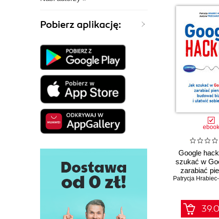
Pobierz aplikację:
eboo
Google hack
szukać w Goo
zarabiać pi
Patrycja Hrabiec
budować bi
ułatwić sob
39.0