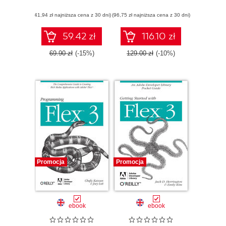
Applications with
quickly and easily
(41,94 zł najniższa cena z 30 dni)
ActionScript
(96,75 zł najniższa cena z 30 dni)
using Adobe Flex
3, ActionScript 3.0
and integrate with a
59.42 zł
116.10 zł
Java backend
using BlazeDS 3.2
69.90 zł
(-15%)
129.00 zł
(-10%)
Promocja
Promocja
ebook
ebook