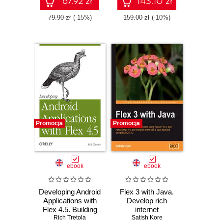
67.92 zł
143.10 zł
AIR
79.90 zł
(-15%)
159.00 zł
(-10%)
Promocja
Promocja
ebook
ebook
Developing Android
Flex 3 with Java.
Applications with
Develop rich
Flex 4.5. Building
internet
Rich Tretola
Android
applications
Satish Kore