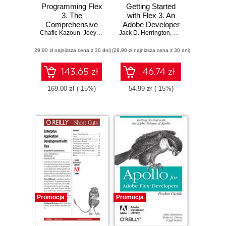
Programming Flex
Getting Started
3. The
with Flex 3. An
Comprehensive
Adobe Developer
Chafic Kazoun
Guide to Creating
,
Joey Lott
Jack D. Herrington
Library Pocket
,
Emily Kim
,
Adobe 
Rich Internet
Guide for
(29,90 zł najniższa cena z 30 dni)
Applications with
(29,90 zł najniższa cena z 30 dni)
Developers
Adobe Flex
143.65 zł
46.74 zł
169.00 zł
(-15%)
54.99 zł
(-15%)
Promocja
Promocja