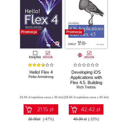
Promocja
Promocja
książka
ebook
ebook
Hello! Flex 4
Developing iOS
Peter Armstrong
Applications with
Flex 4.5. Building
iOS Applications
Rich Tretola
with ActionScript
(19,95 zł najniższa cena z 30 dni)
(29,94 zł najniższa cena z 30 dni)
21.15 zł
42.42 zł
39.90zł
(-47%)
49.90 zł
(-15%)