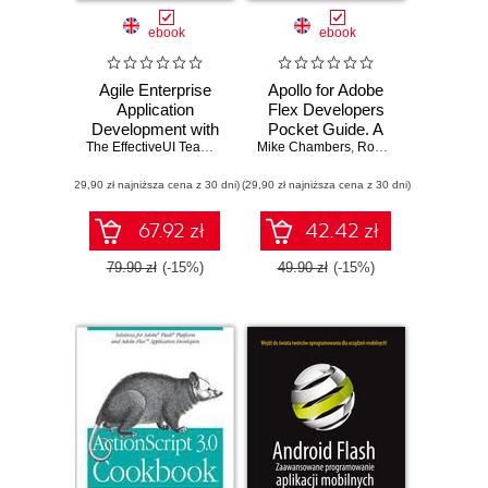
ebook
ebook
Agile Enterprise
Apollo for Adobe
Application
Flex Developers
Development with
Pocket Guide. A
Flex
The EffectiveUI Team
,
Tony Hillerson
Mike Chambers
Developer's
,
Rob Dixon
,
Jeff Swart
Reference for
(29,90 zł najniższa cena z 30 dni)
(29,90 zł najniższa cena z 30 dni)
Apollo's Alpha
Release
67.92 zł
42.42 zł
79.90 zł
(-15%)
49.90 zł
(-15%)