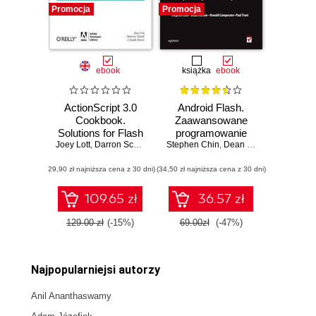
Promocja
Promocja
ebook
książka
ebook
ActionScript 3.0
Android Flash.
Cookbook.
Zaawansowane
Solutions for Flash
programowanie
Joey Lott
Platform and Flex
,
Darron Schall
,
Keith Peters
Stephen Chin
aplikacji mobilnych
,
Dean Iverson
,
Oswald 
Application
(29,90 zł najniższa cena z 30 dni)
Developers
(34,50 zł najniższa cena z 30 dni)
109.65 zł
36.57 zł
129.00 zł
(-15%)
69.00zł
(-47%)
Najpopularniejsi autorzy
Anil Ananthaswamy