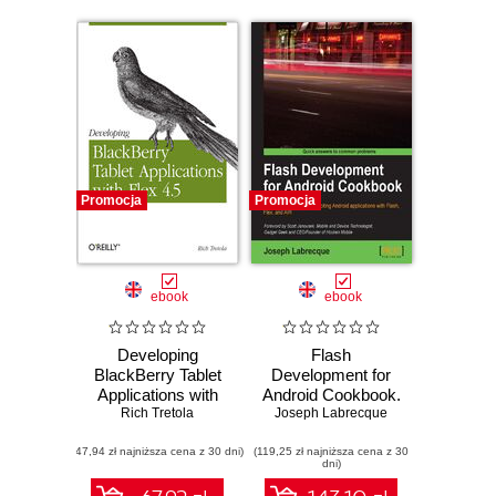
Promocja
Promocja
ebook
ebook
Developing
Flash
BlackBerry Tablet
Development for
Applications with
Android Cookbook.
Rich Tretola
Flex 4.5
Over 90 recipes to
Joseph Labrecque
build exciting
(47,94 zł najniższa cena z 30 dni)
(119,25 zł najniższa cena z 30
Android
dni)
applications with
Flash, Flex, and