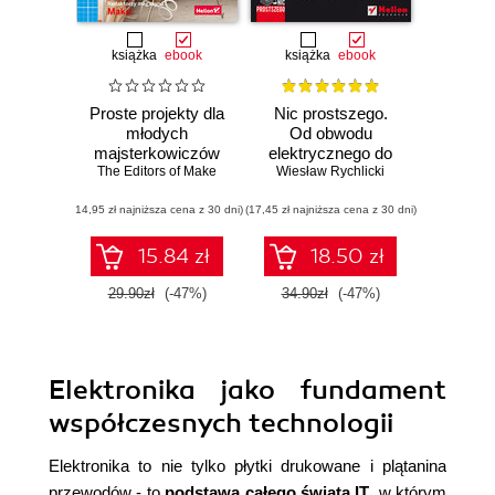
książka
ebook
książka
ebook
Proste projekty dla
Nic prostszego.
młodych
Od obwodu
majsterkowiczów
elektrycznego do
The Editors of Make
pierwszego robota
Wiesław Rychlicki
(14,95 zł najniższa cena z 30 dni)
(17,45 zł najniższa cena z 30 dni)
15.84 zł
18.50 zł
29.90zł
(-47%)
34.90zł
(-47%)
Elektronika jako fundament
współczesnych technologii
Elektronika to nie tylko płytki drukowane i plątanina
przewodów - to
podstawa całego świata IT
, w którym