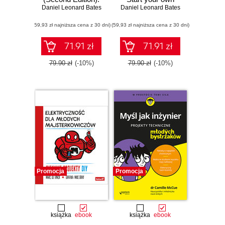
Daniel Leonard Bates
Leverage the
Daniel Leonard Bates
coding adventure
power of
with your kids by
(59,93 zł najniższa cena z 30 dni)
programming to
(59,93 zł najniższa cena z 30 dni)
creating cool and
use the Raspberry
exciting games
Pi to create
and applications on
71.91 zł
71.91 zł
awesome games
the Raspberry Pi
79.90 zł
(-10%)
79.90 zł
(-10%)
Promocja
Promocja
książka
ebook
książka
ebook