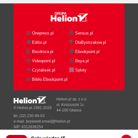
Onepress.pl
Sensus.pl
Editio.pl
DlaBystrzakow.pl
Bezdroza.pl
Ebookpoint.pl
Videopoint.pl
Beya.pl
Czytalisek.pl
Sploty
Biblio.Ebookpoint.pl
Helion.pl sp. z o.o.
ul. Kościuszki 1c
© Helion.pl 1991-2026
44-100 Gliwice
tel. (32) 230-98-63
e-mail:
[wyświetl email]@helion.pl
NIP: 6312636254
Regon: 241989027