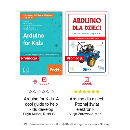
Promocja
Promocja
ebook
ebook
Arduino for Kids. A
Arduino dla dzieci.
cool guide to help
Poznaj świat
kids develop
elektroniki i
Priya Kuber
robots and
,
Rishi Gaurav Bhatnagar
programowania
,
Vijay Varada
Alicja Żarowska-Mazur
,
Dhairya Dand
,
Dawid Mazur
,
A
electronics
(56,24 zł najniższa cena z 30 dni)
(36,90 zł najniższa cena z 30 dni)