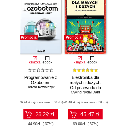
Promocja
Promocja
książka
ebook
książka
ebook
Programowanie z
Elektronika dla
Ozobotem
małych i dużych.
Dorota Kowalczyk
Od przewodu do
Oyvind Nydal Dahl
obwodu
(26,94 zł najniższa cena z 30 dni)
(41,40 zł najniższa cena z 30 dni)
28.29 zł
43.47 zł
44.90zł
(-37%)
69.00zł
(-37%)