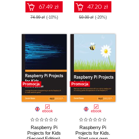
67.49 zł
47.20 zł
74.99 zł
(-10%)
59.00 zł
(-20%)
Promocja
Promocja
ebook
ebook
Raspberry Pi
Raspberry Pi
Projects for Kids
Projects for Kids.
(Second Edition).
Start your own