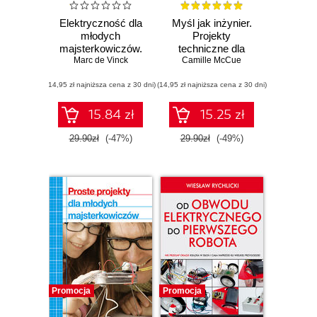
Elektryczność dla
Myśl jak inżynier.
młodych
Projekty
majsterkowiczów.
techniczne dla
Ciekawe projekty
Marc de Vinck
Camille McCue
młodych
DIY
bystrzaków
(14,95 zł najniższa cena z 30 dni)
(14,95 zł najniższa cena z 30 dni)
15.84 zł
15.25 zł
29.90zł
(-47%)
29.90zł
(-49%)
Promocja
Promocja