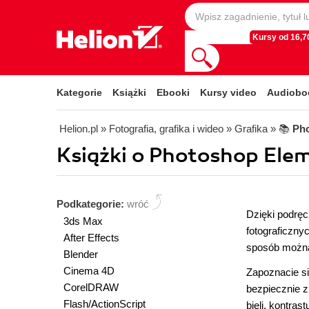
Kursy od 16,70
Kategorie
Książki
Ebooki
Kursy video
Audiobo
Helion.pl
» Fotografia, grafika i wideo
» Grafika
» 📚
Ph
Książki o Photoshop Elem
Podkategorie:
wróć
Dzięki podrę
3ds Max
fotograficzny
After Effects
sposób można 
Blender
Cinema 4D
Zapoznacie si
CorelDRAW
bezpiecznie z
Flash/ActionScript
bieli, kontras