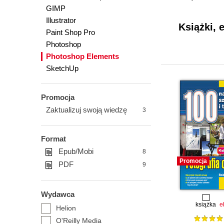
GIMP
Illustrator
Książki, 
Paint Shop Pro
Photoshop
Photoshop Elements
SketchUp
Promocja
Zaktualizuj swoją wiedzę
3
Format
Epub/Mobi
8
Promocja
PDF
9
Wydawca
książka
e
Helion
O'Reilly Media