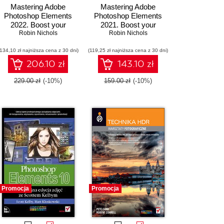
Mastering Adobe
Mastering Adobe
Photoshop Elements
Photoshop Elements
2022. Boost your
2021. Boost your
image-editing skills
Robin Nichols
image-editing skills
Robin Nichols
using the latest Adobe
using the latest tools
(134,10 zł najniższa cena z 30 dni)
Photoshop Elements
(119,25 zł najniższa cena z 30 dni)
and techniques in
tools and techniques -
Adobe Photoshop
206.10 zł
143.10 zł
Fourth Edition
Elements - Third Edition
229.00 zł
(-10%)
159.00 zł
(-10%)
Promocja
Promocja