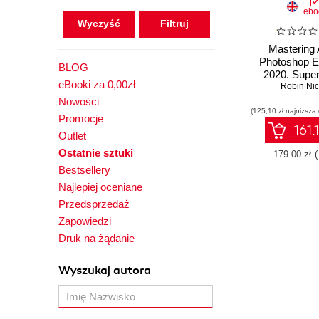
ebo
Wyczyść
Mastering
Photoshop E
BLOG
2020. Supe
eBooki za 0,00zł
your image 
Robin Nic
using the lates
Nowości
(125,10 zł najniższa
and techni
Promocje
Photoshop El
161.
Outlet
Second Ed
Ostatnie sztuki
179.00 zł
Bestsellery
Najlepiej oceniane
Przedsprzedaż
Zapowiedzi
Druk na żądanie
Wyszukaj autora