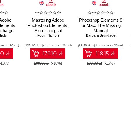
ok
ebook
ebook
 Adobe
Mastering Adobe
Photoshop Elements 8
lements
Photoshop Elements.
for Mac: The Missing
rcharge
Excel in digital
Manual
editing
hols
photography and image
Robin Nichols
Barbara Brundage
t features
editing for print and web
 cena z 30 dni)
ques in
(125,10 zł najniższa cena z 30 dni)
using Photoshop
(83,40 zł najniższa cena z 30 dni)
ements -
Elements 2019
10 zł
179.10 zł
118.15 zł
ition
(-10%)
199.00 zł
(-10%)
139.00 zł
(-15%)