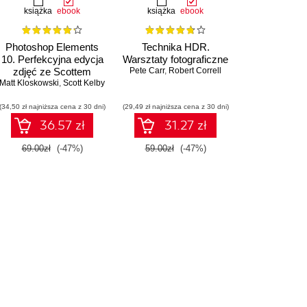
książka
ebook
książka
ebook
Photoshop Elements
Technika HDR.
10. Perfekcyjna edycja
Warsztaty fotograficzne
zdjęć ze Scottem
Pete Carr
,
Robert Correll
Matt Kloskowski
Kelbym
,
Scott Kelby
(34,50 zł najniższa cena z 30 dni)
(29,49 zł najniższa cena z 30 dni)
36.57 zł
31.27 zł
69.00zł
(-47%)
59.00zł
(-47%)