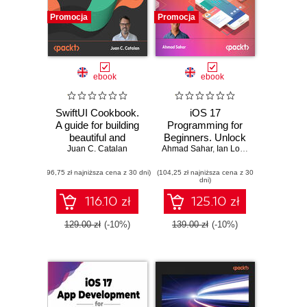
Promocja
Promocja
ebook
ebook
SwiftUI Cookbook.
iOS 17
A guide for building
Programming for
beautiful and
Beginners. Unlock
interactive SwiftUI
Juan C. Catalan
Ahmad Sahar
the world of iOS
,
Ian Lockett
apps - Third Edition
development with
(96,75 zł najniższa cena z 30 dni)
(104,25 zł najniższa cena z 30
Swift 5.9, Xcode
dni)
15, and iOS 17 –
your path to App
116.10 zł
125.10 zł
Store success -
Eight Edition
129.00 zł
(-10%)
139.00 zł
(-10%)