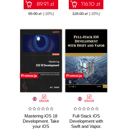
Store success -
89.91 zł
116.10 zł
Ninth Edition
99.90 zł
(-10%)
129.00 zł
(-10%)
Promocja
Promocja
ebook
ebook
Mastering iOS 18
Full-Stack iOS
Development. Take
Development with
your iOS
Swift and Vapor.