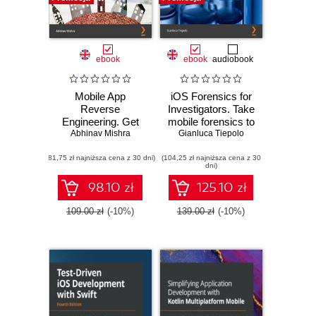
ebook
ebook
audiobook
Mobile App
iOS Forensics for
Reverse
Investigators. Take
Engineering. Get
mobile forensics to
Abhinav Mishra
started with
the next level by
Gianluca Tiepolo
discovering,
analyzing,
(81,75 zł najniższa cena z 30 dni)
analyzing, and
(104,25 zł najniższa cena z 30
extracting, and
dni)
exploring the
reporting sensitive
internals of Android
evidence
98.10 zł
125.10 zł
and iOS apps
109.00 zł
(-10%)
139.00 zł
(-10%)