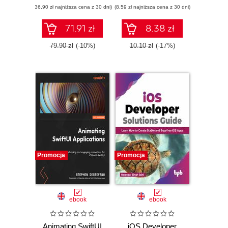
(36,90 zł najniższa cena z 30 dni)
(8,59 zł najniższa cena z 30 dni)
71.91 zł
8.38 zł
79.90 zł
(-10%)
10.10 zł
(-17%)
Promocja
Promocja
ebook
ebook
Animating SwiftUI
iOS Developer