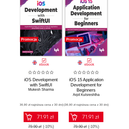
Promocja
Promocja
ebook
ebook
iOS Development
iOS 15 Application
with SwiftUI
Development for
Mukesh Sharma
Beginners
Arpit Kulsreshtha
(36,90 zł najniższa cena z 30 dni)
(36,90 zł najniższa cena z 30 dni)
71.91 zł
71.91 zł
79.90 zł
(-10%)
79.90 zł
(-10%)