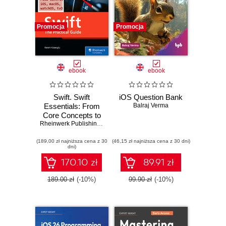
Promocja
Promocja
ebook
ebook
Swift. Swift
iOS Question Bank
Essentials: From
Balraj Verma
Core Concepts to
Building Real-
Rheinwerk Publishing
,
Inc
,
Kerem Koseoglu
World iOS Apps
(189,00 zł najniższa cena z 30
(46,15 zł najniższa cena z 30 dni)
dni)
170.10 zł
89.91 zł
189.00 zł
(-10%)
99.90 zł
(-10%)