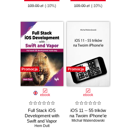
and Apple Watch
109.00 zł
(-10%)
109.00 zł
(-10%)
Promocja
Promocja
ebook
ebook
Full Stack iOS
iOS 11 -- 55 trików
Development with
na Twoim iPhone'ie
Swift and Vapor
Michał Walendowski
Hem Dutt