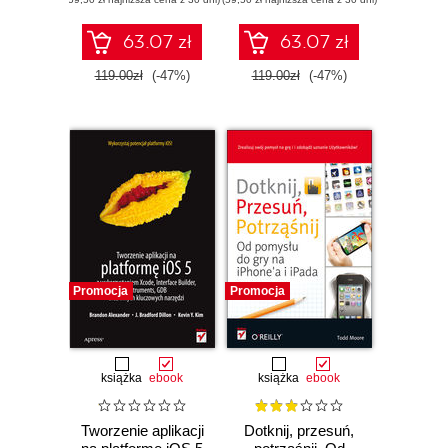
63.07 zł
63.07 zł
119.00zł
(-47%)
119.00zł
(-47%)
Promocja
Promocja
książka
ebook
książka
ebook
Tworzenie aplikacji
Dotknij, przesuń,