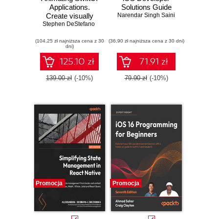
Applications.
Solutions Guide
Create visually
Narendar Singh Saini
Stephen DeStefano
stunning and
engaging
(104,25 zł najniższa cena z 30
animations for iOS
(36,90 zł najniższa cena z 30 dni)
dni)
with SwiftUI
125.10 zł
71.91 zł
139.00 zł
(-10%)
79.90 zł
(-10%)
Promocja
Promocja