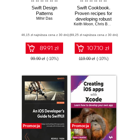
Swift Design
Swift Cookbook.
Patterns
Proven recipes for
Mihir Das
developing robust
Keith Moon
iOS applications
,
Chris Barker
,
Daniel Bolel
with Swift 5.9 -
(46,15 zł najniższa cena z 30 dni)
(89,25 zł najniższa cena z 30 dni)
Third Edition
89.91 zł
107.10 zł
99.90 zł
(-10%)
119.00 zł
(-10%)
Promocja
Promocja