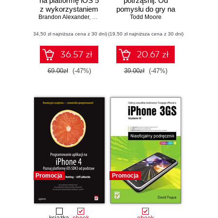
na platformę iOS 5
potrząśnij. Od
z wykorzystaniem
pomysłu do gry na
Brandon Alexander
Xcode, Interface
,
J. Bradford Dillon
iPhone'a i iPada
Todd Moore
,
Kevin Y. Kim
Builder,
(34,50 zł najniższa cena z 30 dni)
Instruments, GDB
(19,50 zł najniższa cena z 30 dni)
oraz innych
kluczowych
36.57 zł
20.67 zł
narzędzi
69.00zł
(-47%)
39.00zł
(-47%)
Promocja
Promocja