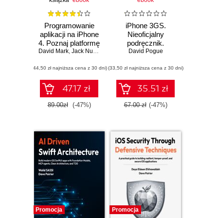
książka
ebook
ebook
Programowanie
iPhone 3GS.
aplikacji na iPhone
Nieoficjalny
4. Poznaj platformę
podręcznik.
David Mark
iOS SDK3 od
,
Jack Nutting
,
Jeff LaMarche
Wydanie III
David Pogue
podstaw
(44,50 zł najniższa cena z 30 dni)
(33,50 zł najniższa cena z 30 dni)
47.17 zł
35.51 zł
89.00zł
(-47%)
67.00 zł
(-47%)
Promocja
Promocja