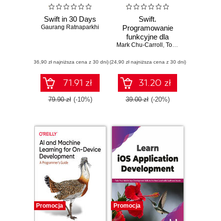
Swift in 30 Days
Swift.
Gaurang Ratnaparkhi
Programowanie
funkcyjne dla
Mark Chu-Carroll
aplikacji mobilnych
,
Tony Hillerson
(ebook)
(36,90 zł najniższa cena z 30 dni)
(24,90 zł najniższa cena z 30 dni)
71.91 zł
31.20 zł
79.90 zł
(-10%)
39.00 zł
(-20%)
Promocja
Promocja