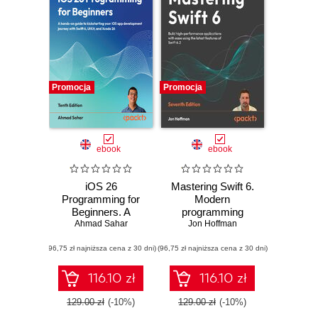
Promocja
Promocja
ebook
ebook
iOS 26
Mastering Swift 6.
Programming for
Modern
Beginners. A
programming
hands-on guide to
Ahmad Sahar
techniques for
Jon Hoffman
kickstarting your
high-performance
(96,75 zł najniższa cena z 30 dni)
iOS app
(96,75 zł najniższa cena z 30 dni)
apps in Swift 6.2 -
development
Seventh Edition
journey with Swift
116.10 zł
116.10 zł
6, UIKit, and Xcode
26 - Tenth Edition
129.00 zł
(-10%)
129.00 zł
(-10%)