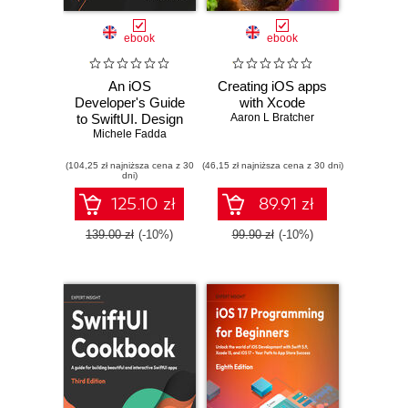
ebook
ebook
An iOS
Creating iOS apps
Developer's Guide
with Xcode
to SwiftUI. Design
Aaron L Bratcher
and build beautiful
Michele Fadda
apps quickly and
(104,25 zł najniższa cena z 30
easily with
(46,15 zł najniższa cena z 30 dni)
dni)
minimum code
125.10 zł
89.91 zł
139.00 zł
(-10%)
99.90 zł
(-10%)