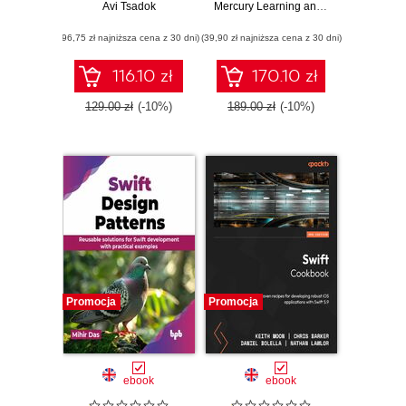
development
Avi Tsadok
Mastering Full-
Mercury Learning and Information
,
Hem
experience to the
Stack iOS
(96,75 zł najniższa cena z 30 dni)
next level with iOS,
(39,90 zł najniższa cena z 30 dni)
Development with
Xcode, Swift, and
Swift and Vapor
SwiftUI
Framework
116.10 zł
170.10 zł
129.00 zł
(-10%)
189.00 zł
(-10%)
Promocja
Promocja
ebook
ebook