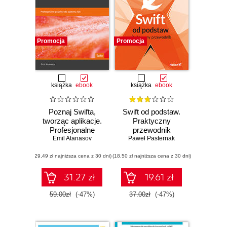
Promocja
Promocja
książka
ebook
książka
ebook
Poznaj Swifta,
Swift od podstaw.
tworząc aplikacje.
Praktyczny
Profesjonalne
przewodnik
Emil Atanasov
projekty dla
Paweł Pasternak
systemu iOS
(29,49 zł najniższa cena z 30 dni)
(18,50 zł najniższa cena z 30 dni)
31.27 zł
19.61 zł
59.00zł
(-47%)
37.00zł
(-47%)