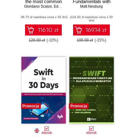
the most common
Fundamentals with
Giordano Scalzo
problems and
,
Edgar Nzokwe
Matt Neuburg
Swift
learning best
(96,75 zł najniższa cena z 30 dni)
practices while
(119,40 zł najniższa cena z 30
dni)
building SwiftUI
apps - Second
116.10 zł
169.14 zł
Edition
129.00 zł
(-10%)
199.00 zł
(-15%)
Promocja
Promocja
ebook
ebook