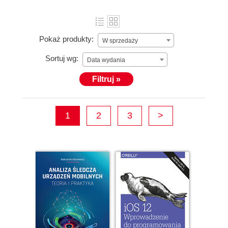
Pokaż produkty:
W sprzedaży
Sortuj wg:
Data wydania
Filtruj »
1
2
3
>