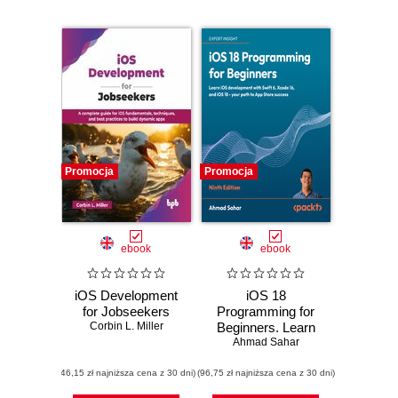
Promocja
Promocja
ebook
ebook
iOS Development
iOS 18
for Jobseekers
Programming for
Corbin L. Miller
Beginners. Learn
iOS development
Ahmad Sahar
with Swift 6, Xcode
(46,15 zł najniższa cena z 30 dni)
(96,75 zł najniższa cena z 30 dni)
16, and iOS 18 -
your path to App