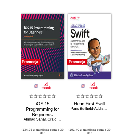
Promocja
Promocja
ebook
ebook
iOS 15
Head First Swift
Programming for
Paris Buttfield-Addison
,
Jon Manning
Beginners.
Ahmad Sahar
Kickstart your
,
Craig Clayton
mobile app
(134,25 zł najniższa cena z 30
development
(161,40 zł najniższa cena z 30
dni)
dni)