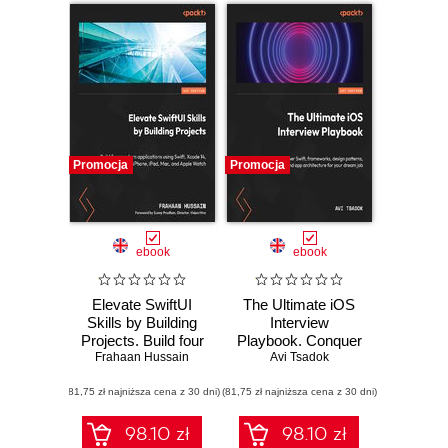
Promocja
Promocja
ebook
ebook
Elevate SwiftUI
The Ultimate iOS
Skills by Building
Interview
Projects. Build four
Playbook. Conquer
Frahaan Hussain
modern
Swift, frameworks,
Avi Tsadok
applications using
design patterns,
(81,75 zł najniższa cena z 30 dni)
Swift, Xcode 14,
(81,75 zł najniższa cena z 30 dni)
and app
and SwiftUI for
architecture for
iPhone, iPad, Mac,
your dream job
98.10 zł
98.10 zł