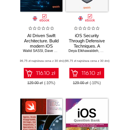
ebook
ebook
AI Driven Swift
iOS Security
Architecture. Build
Through Defensive
modern iOS
Techniques. A
Walid SASSI
SwiftUI apps with
,
Dave Poirier
,
Jon Reid
Deya Elkhawaldeh
practical guide to
,
Dave Poirier
Foundation
building resilient,
(96,75 zł najniższa cena z 30 dni)
Models, MCP
(96,75 zł najniższa cena z 30 dni)
tamper-proof, and
agents, Clean
secure iOS
Architecture, and
applications
116.10 zł
116.10 zł
TDD
129.00 zł
(-10%)
129.00 zł
(-10%)