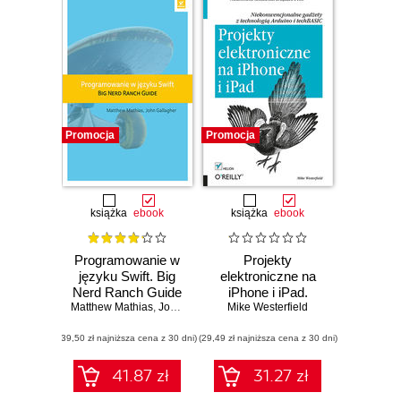
Promocja
Promocja
książka
ebook
książka
ebook
Programowanie w
Projekty
języku Swift. Big
elektroniczne na
Nerd Ranch Guide
iPhone i iPad.
Matthew Mathias
,
John Gallagher
Niekonwencjonalne
Mike Westerfield
gadżety z
(39,50 zł najniższa cena z 30 dni)
(29,49 zł najniższa cena z 30 dni)
technologią
Arduino i
techBASIC
41.87 zł
31.27 zł