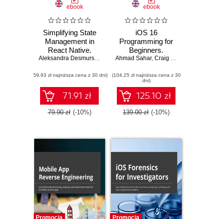
ebook
ebook
Simplifying State
iOS 16
Management in
Programming for
React Native.
Beginners.
Master state
Aleksandra Desmurs-Linczewska
Ahmad Sahar
Kickstart your iOS
,
Craig Clayton
management from
app development
(59,93 zł najniższa cena z 30 dni)
hooks and context
(104,25 zł najniższa cena z 30
journey with a
dni)
through to Redux,
hands-on guide to
MobX, XState,
Swift 5.7 and
71.91 zł
125.10 zł
Jotai and React
Xcode 14 -
Query
Seventh Edition
79.90 zł
(-10%)
139.00 zł
(-10%)
Promocja
Promocja