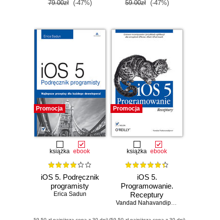
79.00zł
(-47%)
59.00zł
(-47%)
Promocja
Promocja
książka
ebook
książka
ebook
iOS 5. Podręcznik
iOS 5.
programisty
Programowanie.
Erica Sadun
Receptury
Vandad Nahavandipoor
(59,50 zł najniższa cena z 30 dni)
(59,50 zł najniższa cena z 30 dni)