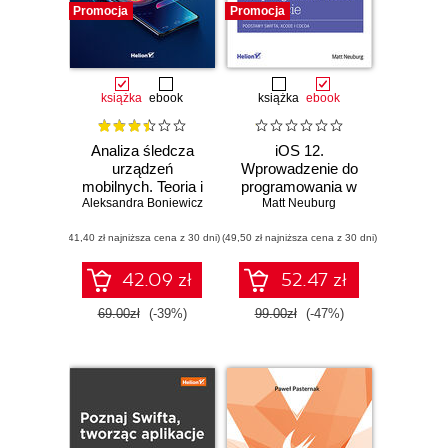
Promocja
Promocja
książka
ebook
książka
ebook
Analiza śledcza
iOS 12.
urządzeń
Wprowadzenie do
mobilnych. Teoria i
programowania w
Aleksandra Boniewicz
praktyka
Swifcie. Wydanie V
Matt Neuburg
(41,40 zł najniższa cena z 30 dni)
(49,50 zł najniższa cena z 30 dni)
42.09 zł
52.47 zł
69.00zł
(-39%)
99.00zł
(-47%)