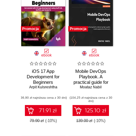
Promocja
Promocja
ebook
ebook
iOS 17 App
Mobile DevOps
Development for
Playbook. A
Beginners
practical guide for
Arpit Kulsreshtha
delivering high-
Moataz Nabil
quality mobile
(36,90 zł najniższa cena z 30 dni)
(104,25 zł najniższa cena z 30
applications like a
dni)
pro
71.91 zł
125.10 zł
79.90 zł
(-10%)
139.00 zł
(-10%)