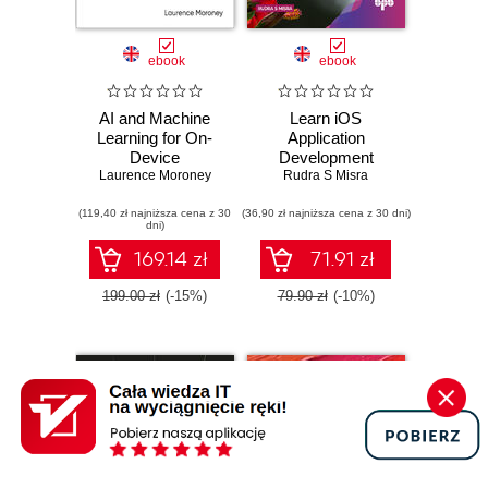
ebook
ebook
AI and Machine
Learn iOS
Learning for On-
Application
Device
Development
Laurence Moroney
Development
Rudra S Misra
(119,40 zł najniższa cena z 30
(36,90 zł najniższa cena z 30 dni)
dni)
169.14 zł
71.91 zł
199.00 zł
(-15%)
79.90 zł
(-10%)