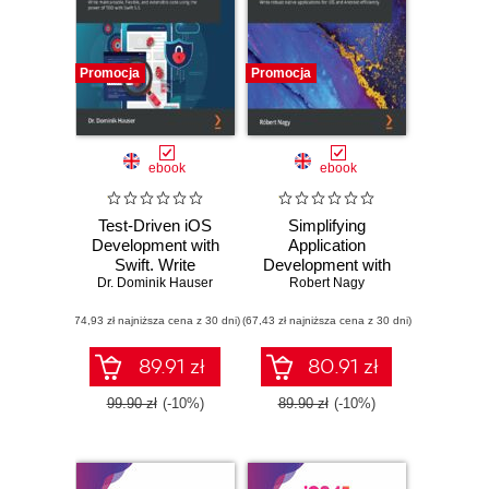
Promocja
Promocja
ebook
ebook
Test-Driven iOS
Simplifying
Development with
Application
Swift. Write
Development with
Dr. Dominik Hauser
maintainable,
Kotlin Multiplatform
Robert Nagy
flexible, and
Mobile. Write
(74,93 zł najniższa cena z 30 dni)
extensible code
(67,43 zł najniższa cena z 30 dni)
robust native
using the power of
applications for
TDD with Swift 5.5
iOS and Android
89.91 zł
80.91 zł
- Fourth Edition
efficiently
99.90 zł
(-10%)
89.90 zł
(-10%)