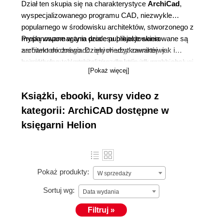
Dział ten skupia się na charakterystyce
ArchiCad
,
wyspecjalizowanego programu CAD, niezwykle
popularnego w środowisku architektów, stworzonego z
myślą wspomagania procesu projektowania
Proponowane w tym dziale publikacje skierowane są
architektonicznego. Dzięki wiedzy zawartej w
zarówno do doświadczonych użytkowników jak i
książkach z tej kategorii zrozumiecie jak przebiega
początkujących architektów, dla których nauka obsługi
[Pokaż więcej]
proces modelowania informacji o budynku (BIM), jak
ArchiCada krok po kroku poparta jest ćwiczeniami
przygotować dwuwymiarową wizualizację rzutów czy
praktycznymi.
Książki, ebooki, kursy video z
przekrojów, a jednocześnie przedstawić projekt w
formie 3D.
kategorii: ArchiCAD dostępne w
księgarni Helion
Pokaż produkty:
W sprzedaży
Sortuj wg:
Data wydania
Filtruj »