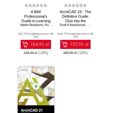
A BIM
ArchiCAD 19 - The
Professional's
Definitive Guide.
Guide to Learning
Dive into the
Stefan Boeykens
Archicad. Boost
,
Ruben Van de Walle
Scott H MacKenzie
wonderful world of
,
Pieter Pauwels
,
Adam R Rendek
your design
Building
(111,75 zł najniższa cena z 30
workflow by
(141,75 zł najniższa cena z 30
Information
dni)
dni)
efficiently
Modeling (BIM) to
visualizing,
become a
134.10 zł
170.10 zł
documenting, and
productive
delivering BIM
ArchiCAD user
149.00 zł
(-10%)
189.00 zł
(-10%)
projects