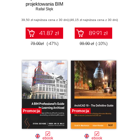
projektowania BIM
Rafał Ślęk
(39,50 zł najniższa cena z 30 dni)
(46,15 zł najniższa cena z 30 dni)
41.87 zł
89.91 zł
79.00zł
(-47%)
99.90 zł
(-10%)
Promocja
Promocja
ebook
ebook