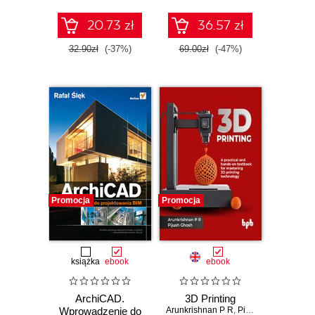
20.73 zł
36.57 zł
32.90zł
(-37%)
69.00zł
(-47%)
Promocja
Promocja
książka
ebook
ebook
ArchiCAD.
3D Printing
Wprowadzenie do
Arunkrishnan P R
,
Pijush Ghosh