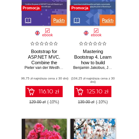
Promocja
Promocja
ebook
ebook
Bootstrap for
Mastering
ASP.NET MVC.
Bootstrap 4. Learn
Combine the
how to build
power of ASP.NET
Pieter van der Westhuizen
Benjamin Jakobus
beautiful and highly
,
Jason Marah
Core with
customizable web
(96,75 zł najniższa cena z 30 dni)
Bootstrap 4 to build
(104,25 zł najniższa cena z 30
interfaces by
dni)
elegant,
leveraging the
responsive web
power of Bootstrap
116.10 zł
125.10 zł
apps - Second
4
Edition
129.00 zł
(-10%)
139.00 zł
(-10%)