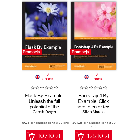
reusable CSS
code for your web
development
projects
Promocja
Promocja
ebook
ebook
Flask By Example.
Bootstrap 4 By
Unleash the full
Example. Click
potential of the
here to enter text
Gareth Dwyer
Flask web
Silvio Moreto
framework by
(89,25 zł najniższa cena z 30 dni)
creating simple yet
(104,25 zł najniższa cena z 30
dni)
powerful web
applications
107.10 zł
125.10 zł