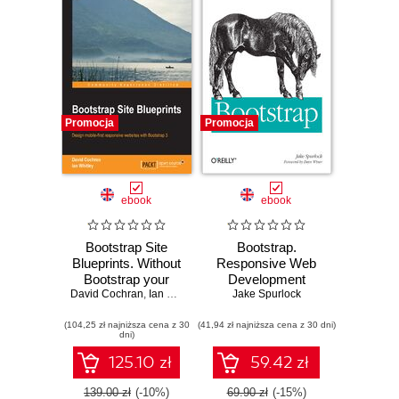
Promocja
Promocja
ebook
ebook
Bootstrap Site
Bootstrap.
Blueprints. Without
Responsive Web
Bootstrap your
Development
David Cochran
web designs may
,
Ian Whitley
Jake Spurlock
not be reaching
(104,25 zł najniższa cena z 30
their full potential.
(41,94 zł najniższa cena z 30 dni)
dni)
This book will
change that
125.10 zł
59.42 zł
through a series of
hands-on projects
139.00 zł
(-10%)
69.90 zł
(-15%)