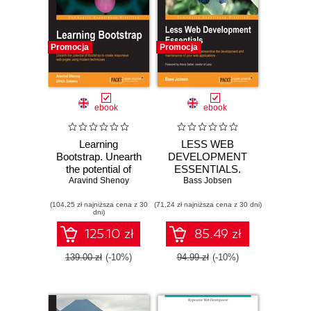
Promocja
Promocja
ebook
ebook
Learning
LESS WEB
Bootstrap. Unearth
DEVELOPMENT
the potential of
ESSENTIALS.
Bootstrap to create
Aravind Shenoy
Bass Jobsen
Use CSS
responsive web
preprocessing to
(104,25 zł najniższa cena z 30
pages using
(71,24 zł najniższa cena z 30 dni)
streamline the
dni)
modern techniques
development and
maintenance of
125.10 zł
85.49 zł
your web
applications
139.00 zł
(-10%)
94.99 zł
(-10%)