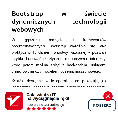
Bootstrap w świecie
dynamicznych technologii
webowych
W gąszczu narzędzi i frameworków
programistycznych Bootstrap wyróżnia się jako
praktyczny fundament warstwy wizualnej - pozwala
szybko budować estetyczne, responsywne interfejsy,
które potem można spiąć z backendem, usługami
chmurowymi czy modelami uczenia maszynowego.
Książki dostępne w księgarni helion pokazują, jak
Bootstrapa włączać w szerszy ekosystem technologii:
od aplikacji opartych na
ASP.NET Core MVC
, przez
projekty z
Angular
lub
Vue.js
, aż po klasyczne
rozwiązania HTML, CSS i JavaScript. W tytule
ASP.NET Core, Angular i Bootstrap. Kompletny