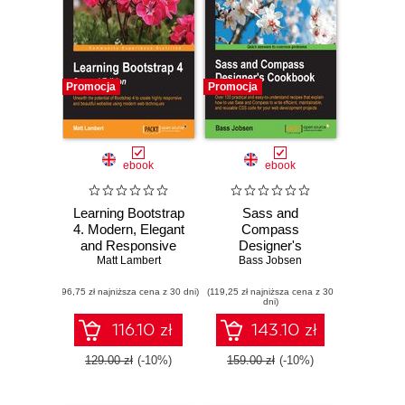
Promocja
Promocja
ebook
ebook
Learning Bootstrap
Sass and
4. Modern, Elegant
Compass
and Responsive
Designer's
Web Design Made
Matt Lambert
Cookbook. Over
Bass Jobsen
Easy - Second
120 practical and
(96,75 zł najniższa cena z 30 dni)
Edition
(119,25 zł najniższa cena z 30
easy-to-
dni)
understand recipes
that explain how to
116.10 zł
143.10 zł
use Sass and
Compass to write
129.00 zł
(-10%)
159.00 zł
(-10%)
efficient,
maintainable, and