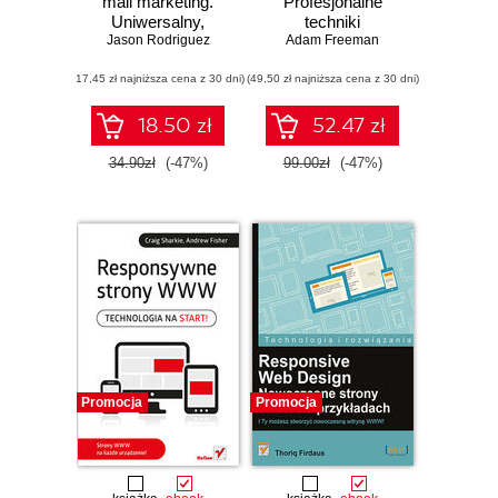
mail marketing.
Profesjonalne
Uniwersalny,
techniki
responsywny i
Jason Rodriguez
Adam Freeman
skuteczny mailing
(17,45 zł najniższa cena z 30 dni)
w HTML-u
(49,50 zł najniższa cena z 30 dni)
18.50 zł
52.47 zł
34.90zł
(-47%)
99.00zł
(-47%)
Promocja
Promocja