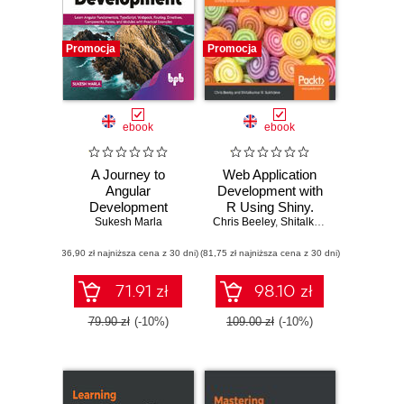
Promocja
Promocja
ebook
ebook
A Journey to
Web Application
Angular
Development with
Development
R Using Shiny.
Sukesh Marla
Chris Beeley
Build stunning
,
Shitalkumar R. Sukhdeve
graphics and
(36,90 zł najniższa cena z 30 dni)
(81,75 zł najniższa cena z 30 dni)
interactive data
visualizations to
deliver cutting-
71.91 zł
98.10 zł
edge analytics -
Third Edition
79.90 zł
(-10%)
109.00 zł
(-10%)