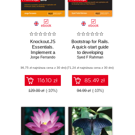
ebook
ebook
Knockout.JS
Bootstrap for Rails.
Essentials.
A quick-start guide
Implement a
to developing
Jorge Ferrando
successful
Syed F Rahman
beautiful web
JavaScript-rich
applications with
(96,75 zł najniższa cena z 30 dni)
application with
(71,24 zł najniższa cena z 30 dni)
the Bootstrap
KnockoutJS,
toolkit and Rails
jQuery, and
framework
116.10 zł
85.49 zł
Bootstrap
129.00 zł
(-10%)
94.99 zł
(-10%)