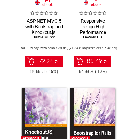
ebook
ebook
ASP.NET MVC 5
Responsive
with Bootstrap and
Design High
Knockout.js.
Performance
Building Dynamic,
Jamie Munro
Dewald Els
Responsive Web
(50,99 zł najniższa cena z 30 dni)
Applications
(71,24 zł najniższa cena z 30 dni)
72.24 zł
85.49 zł
84.99 zł
(-15%)
94.99 zł
(-10%)
Promocja
Promocja