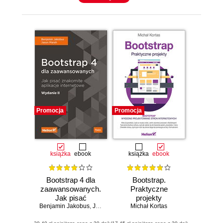
Promocja
Promocja
książka
ebook
książka
ebook
Bootstrap 4 dla
Bootstrap.
zaawansowanych.
Praktyczne
Jak pisać
projekty
Benjamin Jakobus
znakomite
,
Jason Marah
Michał Kortas
aplikacje