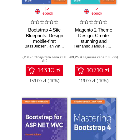
ebook
ebook
Bootstrap 4 Site
Magento 2 Theme
Blueprints. Design
Design. Create
mobile-first
stunning and
Bass Jobsen
responsive
,
Ian Whitney
,
David Cochran
Fernando J Miguel
responsive
,
Richard Carter
websites with
Magento 2 themes
(119,25 zł najniższa cena z 30
Bootstrap 4 -
(89,25 zł najniższa cena z 30 dni)
for your business -
dni)
Second Edition
Second Edition
143.10 zł
107.10 zł
159.00 zł
(-10%)
119.00 zł
(-10%)