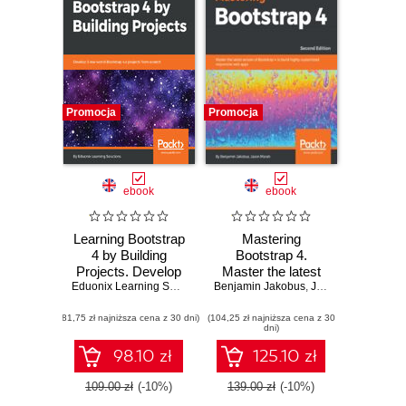
Promocja
Promocja
ebook
ebook
Learning Bootstrap
Mastering
4 by Building
Bootstrap 4.
Projects. Develop
Master the latest
5 real-world
Eduonix Learning Solutions
Benjamin Jakobus
version of
,
Jason Marah
Bootstrap 4.x
Bootstrap 4 to build
(81,75 zł najniższa cena z 30 dni)
projects from
(104,25 zł najniższa cena z 30
highly customized
dni)
scratch
responsive web
apps - Second
98.10 zł
125.10 zł
Edition
109.00 zł
(-10%)
139.00 zł
(-10%)