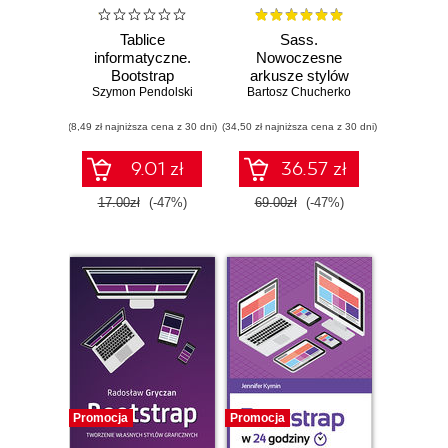
Tablice
Sass.
informatyczne.
Nowoczesne
Bootstrap
arkusze stylów
Szymon Pendolski
Bartosz Chucherko
(8,49 zł najniższa cena z 30 dni)
(34,50 zł najniższa cena z 30 dni)
9.01 zł
36.57 zł
17.00zł
(-47%)
69.00zł
(-47%)
Promocja
Promocja