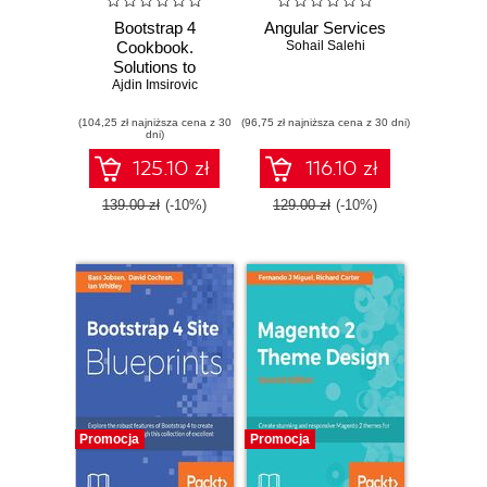
Bootstrap 4
Angular Services
Cookbook.
Sohail Salehi
Solutions to
common problems
Ajdin Imsirovic
faced in
(104,25 zł najniższa cena z 30
Responsive Web
(96,75 zł najniższa cena z 30 dni)
dni)
Design
125.10 zł
116.10 zł
139.00 zł
(-10%)
129.00 zł
(-10%)
Promocja
Promocja