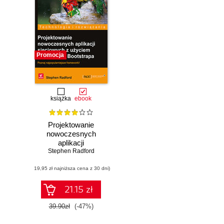
Promocja
książka
ebook
Projektowanie
nowoczesnych
aplikacji
Stephen Radford
sieciowych z
użyciem
(19,95 zł najniższa cena z 30 dni)
AngularJS i
Bootstrapa
21.15 zł
39.90zł
(-47%)