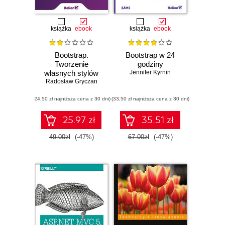
książka
ebook
książka
ebook
Bootstrap.
Bootstrap w 24
Tworzenie
godziny
własnych stylów
Jennifer Kyrnin
Radosław Gryczan
graficznych
(24,50 zł najniższa cena z 30 dni)
(33,50 zł najniższa cena z 30 dni)
25.97 zł
35.51 zł
49.00zł
(-47%)
67.00zł
(-47%)