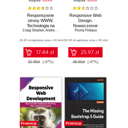
książka
ebook
książka
ebook
Responsywne
Responsive Web
strony WWW.
Design.
Technologia na
Nowoczesne
Craig Sharkie
start!
,
Andrew Fisher
strony WWW na
Thoriq Firdaus
przykładach
(16,45 zł najniższa cena z 30 dni)
(24,50 zł najniższa cena z 30 dni)
17.44 zł
25.97 zł
32.90zł
(-47%)
49.00zł
(-47%)
Promocja
Promocja