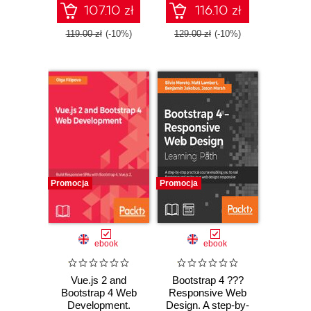
development and
Bootstrap 4
107.10 zł
116.10 zł
create attractive
WordPress
119.00 zł
(-10%)
129.00 zł
(-10%)
themes from
scratch
Promocja
Promocja
ebook
ebook
Vue.js 2 and
Bootstrap 4 ???
Bootstrap 4 Web
Responsive Web
Development.
Design. A step-by-