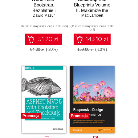
Bootstrap.
Blueprints Volume
Bezpłatnie i
II. Maximize the
elastycznie
Dawid Mazur
Matt Lambert
potential of
Bootstrap for faster
(39,90 zł najniższa cena z 30 dni)
(119,25 zł najniższa cena z 30
and more
dni)
responsive web
applications
51.20 zł
143.10 zł
64.00 zł
(-20%)
159.00 zł
(-10%)
Promocja
Promocja