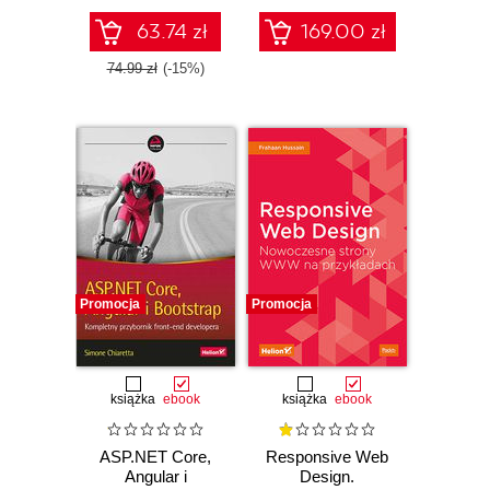
63.74 zł
169.00 zł
74.99 zł
(-15%)
Promocja
Promocja
książka
ebook
książka
ebook
ASP.NET Core,
Responsive Web
Angular i
Design.