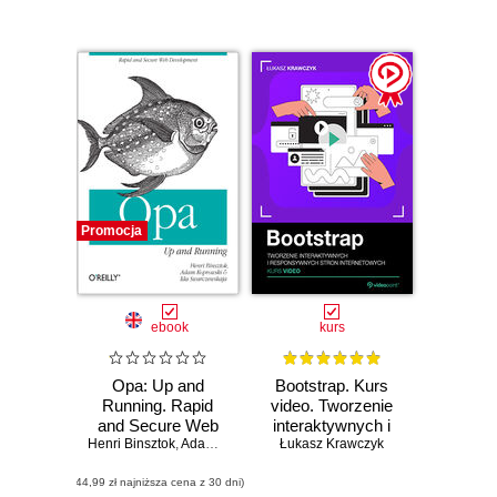
covering
everything from
custom icon fonts
to JavaScript
plugins
Promocja
ebook
kurs
Opa: Up and
Bootstrap. Kurs
Running. Rapid
video. Tworzenie
and Secure Web
interaktywnych i
Henri Binsztok
Development
,
Adam Koprowski
responsywnych
Łukasz Krawczyk
,
Ida Swarczewskaja
stron
(44,99 zł najniższa cena z 30 dni)
internetowych