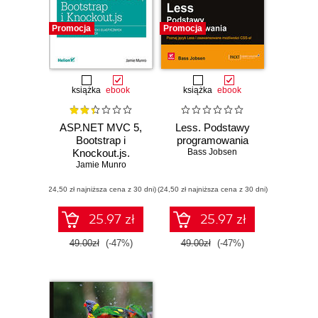
Promocja
Promocja
książka
ebook
książka
ebook
ASP.NET MVC 5,
Less. Podstawy
Bootstrap i
programowania
Knockout.js.
Bass Jobsen
Jamie Munro
Tworzenie
dynamicznych i
(24,50 zł najniższa cena z 30 dni)
elastycznych
(24,50 zł najniższa cena z 30 dni)
aplikacji
internetowych
25.97 zł
25.97 zł
49.00zł
(-47%)
49.00zł
(-47%)