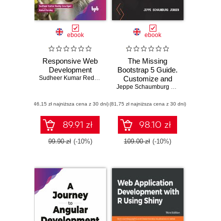
ebook
ebook
Responsive Web
The Missing
Development
Bootstrap 5 Guide.
Sudheer Kumar Reddy Gowrigari
Customize and
,
Nakul Pandey
extend Bootstrap 5
Jeppe Schaumburg Jensen
with Sass and
(46,15 zł najniższa cena z 30 dni)
(81,75 zł najniższa cena z 30 dni)
JavaScript to
create unique
website designs
89.91 zł
98.10 zł
99.90 zł
(-10%)
109.00 zł
(-10%)