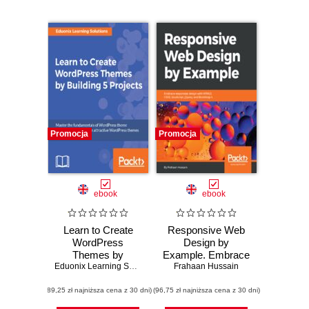
Promocja
Promocja
ebook
ebook
Learn to Create
Responsive Web
WordPress
Design by
Themes by
Example. Embrace
Building 5 Projects.
Eduonix Learning Solutions
responsive design
Frahaan Hussain
Master the
with HTML5,
(89,25 zł najniższa cena z 30 dni)
fundamentals of
(96,75 zł najniższa cena z 30 dni)
CSS3, JavaScript,
WordPress theme
jQuery and