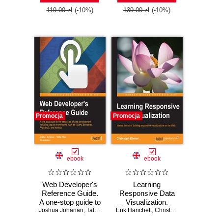
119.00 zł
(-10%)
139.00 zł
(-10%)
Promocja
Promocja
ebook
ebook
Web Developer's
Learning
Reference Guide.
Responsive Data
A one-stop guide to
Visualization.
Joshua Johanan
the essentials of
,
Talha Khan
Erik Hanchett
,
Ricardo Zea
Create stunning
,
Christoph Körner
web development
data visualizations