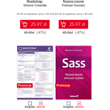
Bootstrap.
Nowoczesne
Simone Chiaretta
Kompletny
strony WWW na
Frahaan Hussain
przybornik front-
przykładach
(24,50 zł najniższa cena z 30 dni)
end developera
(24,50 zł najniższa cena z 30 dni)
25.97 zł
25.97 zł
49.00zł
(-47%)
49.00zł
(-47%)
Promocja
Promocja
książka
ebook
książka
ebook