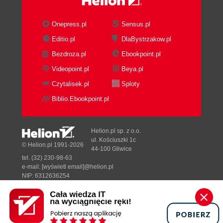
Onepress.pl
Sensus.pl
Editio.pl
DlaBystrzakow.pl
Bezdroza.pl
Ebookpoint.pl
Videopoint.pl
Beya.pl
Czytalisek.pl
Sploty
Biblio.Ebookpoint.pl
Helion.pl sp. z o.o.
ul. Kościuszki 1c
© Helion.pl 1991-2026
44-100 Gliwice
tel. (32) 230-98-63
e-mail:
[wyświetl email]@helion.pl
NIP: 6312636254
Regon: 241989027
Designed with ♥ by
Tonik.pl