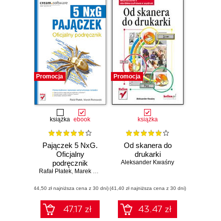
Promocja
Promocja
książka
ebook
książka
Pajączek 5 NxG.
Od skanera do
Oficjalny
drukarki
podręcznik
Aleksander Kwaśny
Rafał Płatek
,
Marek Reinowski
(44,50 zł najniższa cena z 30 dni)
(41,40 zł najniższa cena z 30 dni)
47.17 zł
43.47 zł