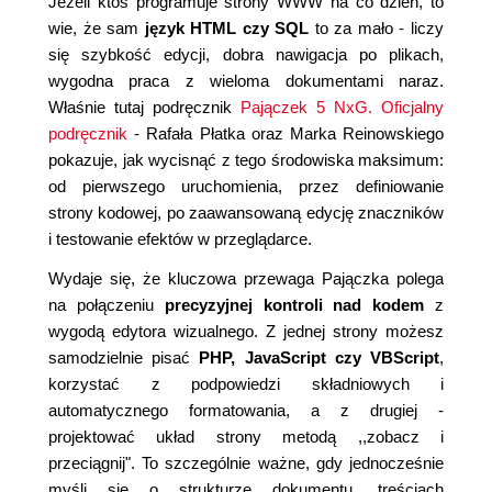
Jeżeli ktoś programuje strony WWW na co dzień, to
wie, że sam
język HTML czy SQL
to za mało - liczy
się szybkość edycji, dobra nawigacja po plikach,
wygodna praca z wieloma dokumentami naraz.
Właśnie tutaj podręcznik
Pajączek 5 NxG. Oficjalny
podręcznik
- Rafała Płatka oraz Marka Reinowskiego
pokazuje, jak wycisnąć z tego środowiska maksimum:
od pierwszego uruchomienia, przez definiowanie
strony kodowej, po zaawansowaną edycję znaczników
i testowanie efektów w przeglądarce.
Wydaje się, że kluczowa przewaga Pajączka polega
na połączeniu
precyzyjnej kontroli nad kodem
z
wygodą edytora wizualnego. Z jednej strony możesz
samodzielnie pisać
PHP, JavaScript czy VBScript
,
korzystać z podpowiedzi składniowych i
automatycznego formatowania, a z drugiej -
projektować układ strony metodą ,,zobacz i
przeciągnij". To szczególnie ważne, gdy jednocześnie
myśli się o strukturze dokumentu, treściach