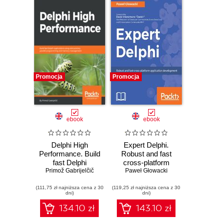
Promocja
Promocja
ebook
ebook
Delphi High
Expert Delphi.
Performance. Build
Robust and fast
fast Delphi
cross-platform
applications using
Primož Gabrijelčič
Paweł Głowacki
application
concurrency,
development
(111,75 zł najniższa cena z 30
parallel
(119,25 zł najniższa cena z 30
dni)
dni)
programming and
memory
134.10 zł
143.10 zł
management