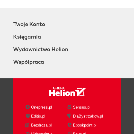
Twoje Konto
Księgarnia
Wydawnictwo Helion
Współpraca
Onepress.pl
Sensus.pl
Editio.pl
DlaBystrzakow.pl
Bezdroza.pl
Ebookpoint.pl