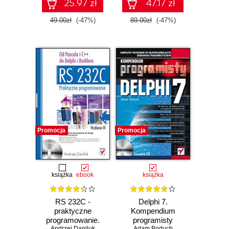
25.97 zł
47.17 zł
49.00zł
(-47%)
89.00zł
(-47%)
Promocja
Promocja
książka
ebook
książka
RS 232C -
Delphi 7.
praktyczne
Kompendium
programowanie.
programisty
Andrzej Daniluk
Adam Boduch