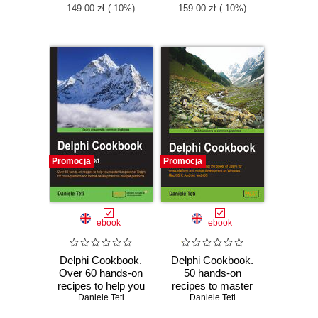
149.00 zł
(-10%)
159.00 zł
(-10%)
Promocja
Promocja
ebook
ebook
Delphi Cookbook.
Delphi Cookbook.
Over 60 hands-on
50 hands-on
recipes to help you
recipes to master
master the power
Daniele Teti
the power of Delphi
Daniele Teti
of Delphi for cross-
for cross-platform