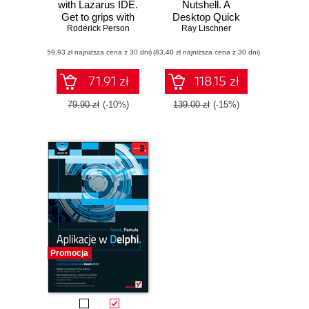
with Lazarus IDE.
Nutshell. A
Get to grips with
Desktop Quick
Roderick Person
the basics of
Ray Lischner
Reference
programming,
(59,93 zł najniższa cena z 30 dni)
debugging,
(83,40 zł najniższa cena z 30 dni)
creating, and
documenting
71.91 zł
118.15 zł
projects with the
Lazarus IDE
79.90 zł
(-10%)
139.00 zł
(-15%)
Promocja