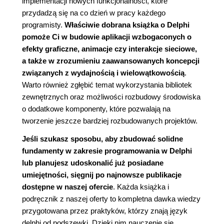
implementacji nowych funkcjonalności, które
przydadzą się na co dzień w pracy każdego
programisty.
Właściwie dobrana książka o Delphi
pomoże Ci w budowie aplikacji wzbogaconych o
efekty graficzne, animacje czy interakcje sieciowe,
a także w zrozumieniu zaawansowanych koncepcji
związanych z wydajnością i wielowątkowością
.
Warto również zgłębić temat wykorzystania bibliotek
zewnętrznych oraz możliwości rozbudowy środowiska
o dodatkowe komponenty, które pozwalają na
tworzenie jeszcze bardziej rozbudowanych projektów.
Jeśli szukasz sposobu, aby zbudować solidne
fundamenty w zakresie programowania w Delphi
lub planujesz udoskonalić już posiadane
umiejętności, sięgnij po najnowsze publikacje
dostępne w naszej ofercie
. Każda książka i
podręcznik z naszej oferty to kompletna dawka wiedzy
przygotowana przez praktyków, którzy znają język
delphi od podszewki. Dzięki nim nauczenie się