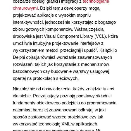
obszarze obsługi grafiki i integracji z
technologiami
chmurowymi
. Dzięki temu developerzy mogą
projektować aplikacje o wysokim stopniu
interaktywności, jednocześnie korzystając z bogatego
zbioru gotowych komponentów. Ważną częścią
środowiska jest Visual Component Library (VCL), która
umożliwia intuicyjne projektowanie interfejsów z
wykorzystaniem metod „przeciągnij i upuść”. Książki o
Delphi opisują również wdrażanie zaawansowanych
rozwiązań, takich jak korzystanie z mechanizmów
bazodanowych czy budowanie warstwy usługowej
opartej na protokołach sieciowych.
Niezależnie od doświadczenia, każdy znajdzie tu coś
dla siebie. Początkujący poznają podstawy składni i
fundamenty obiektowego podejścia do programowania,
natomiast bardziej zaawansowani odkryją, w jaki
sposób zastosować wzorce projektowe czy jak
wykorzystać technologię XML w aplikacjach
przeznaczonych do przetwarzania danych.
W