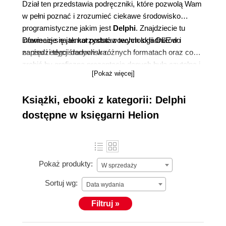
Dział ten przedstawia podręczniki, które pozwolą Wam
w pełni poznać i zrozumieć ciekawe środowisko
programistyczne jakim jest
Delphi
. Znajdziecie tu
informacje na temat podstawowych składników i
Dowiecie się jak korzystać z technologii OLE do
narzędzi tego środowiska.
zapisu i edycji danych w różnych formatach oraz co
zrobić by graficzna prezentacja danych była czytelna i
[Pokaż więcej]
interesująca wizualnie dla użytkownika. Poznacie na
konkretnych przykładach zastosowanie komponentów
Książki, ebooki z kategorii: Delphi
VCL. i technologii XML w aplikacjach. Nauczycie się
wykrywać i usuwać ewentualne błędy, wprowadzać i
dostępne w księgarni Helion
formatować dane, tworzyć tabele i grupy a także
projektować nowe, wyjątkowe komponenty aplikacji.
Pokaż produkty:
W sprzedaży
Sortuj wg:
Data wydania
Filtruj »