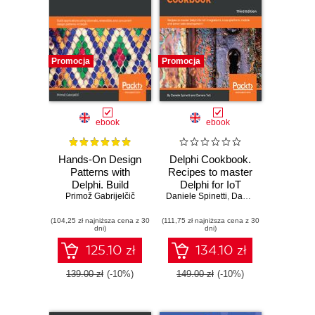
Promocja
Promocja
ebook
ebook
Hands-On Design
Delphi Cookbook.
Patterns with
Recipes to master
Delphi. Build
Delphi for IoT
applications using
Primož Gabrijelčič
Daniele Spinetti
integrations, cross-
,
Daniele Teti
idiomatic,
platform, mobile
(104,25 zł najniższa cena z 30
extensible, and
(111,75 zł najniższa cena z 30
and server-side
dni)
dni)
concurrent design
development -
patterns in Delphi
Third Edition
125.10 zł
134.10 zł
139.00 zł
(-10%)
149.00 zł
(-10%)