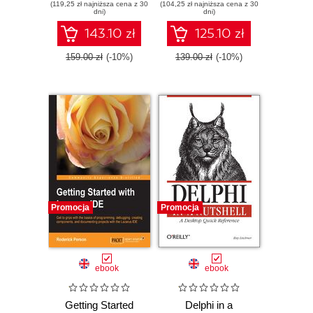
(119,25 zł najniższa cena z 30
platform and
(104,25 zł najniższa cena z 30
and mobile
dni)
dni)
mobile
development on
development on
Windows, Mac OS
143.10 zł
125.10 zł
multiple platforms -
X, Android, and
Second Edition
iOS
159.00 zł
(-10%)
139.00 zł
(-10%)
Promocja
Promocja
ebook
ebook
Getting Started
Delphi in a