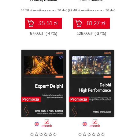
Od Pascala i C++
do Delphi i
(33,50 zł najniższa cena z 30 dni)
Buildera. Wydanie
(77,40 zł najniższa cena z 30 dni)
III
35.51 zł
81.27 zł
67.00zł
(-47%)
129.00zł
(-37%)
Promocja
Promocja
ebook
ebook