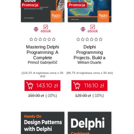
Promocja
Promocja
ebook
ebook
Mastering Delphi
Delphi
Programming: A
Programming
Complete
Projects. Build a
Reference Guide.
Primož Gabrijelčič
range of exciting
William Duarte
Learn all about
projects by
(119,25 zł najniższa cena z 30
building fast,
(96,75 zł najniższa cena z 30 dni)
exploring cross-
dni)
scalable, and high
platform
performing
development and
143.10 zł
116.10 zł
applications with
microservices
Delphi
159.00 zł
(-10%)
129.00 zł
(-10%)