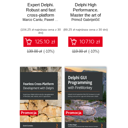
Expert Delphi.
Delphi High
Robust and fast
Performance.
cross-platform
Master the art of
Marco Cantu
application
,
Paweł Głowacki
,
Stephen Ball
Primož Gabrijelčič
concurrency,
development -
parallel
(104,25 zł najniższa cena z 30
Second Edition
(89,25 zł najniższa cena z 30 dni)
programming, and
dni)
memory
management to
125.10 zł
107.10 zł
build fast Delphi
apps - Second
139.00 zł
(-10%)
119.00 zł
(-10%)
Edition
Promocja
Promocja