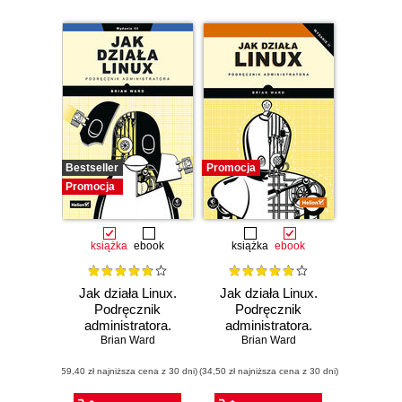
Bestseller
Promocja
Promocja
książka
ebook
książka
ebook
Jak działa Linux.
Jak działa Linux.
Podręcznik
Podręcznik
administratora.
administratora.
Wydanie III
Brian Ward
Wydanie II
Brian Ward
(59,40 zł najniższa cena z 30 dni)
(34,50 zł najniższa cena z 30 dni)