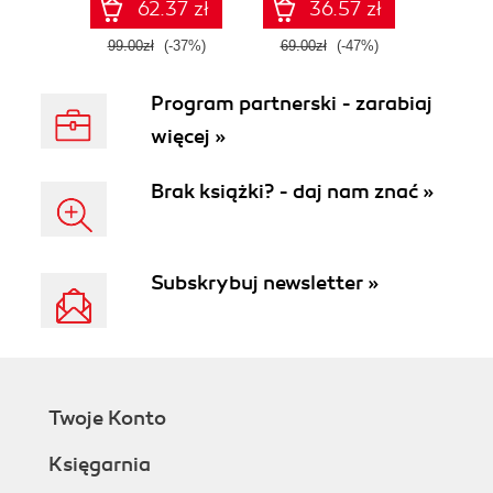
62.37 zł
36.57 zł
99.00zł
(-37%)
69.00zł
(-47%)
Program partnerski - zarabiaj
więcej »
Brak książki? - daj nam znać »
Subskrybuj newsletter »
Twoje Konto
Księgarnia