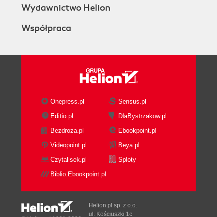
Wydawnictwo Helion
Współpraca
Onepress.pl
Sensus.pl
Editio.pl
DlaBystrzakow.pl
Bezdroza.pl
Ebookpoint.pl
Videopoint.pl
Beya.pl
Czytalisek.pl
Sploty
Biblio.Ebookpoint.pl
Helion.pl sp. z o.o.
ul. Kościuszki 1c