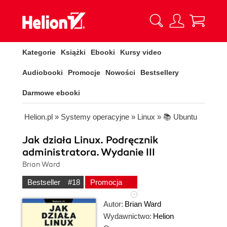
Kategorie
Książki
Ebooki
Kursy video
Audiobooki
Promocje
Nowości
Bestsellery
Darmowe ebooki
Helion.pl
»
Systemy operacyjne
»
Linux
»
📚 Ubuntu
Jak działa Linux. Podręcznik
administratora. Wydanie III
Brian Ward
Bestseller
#18
Promocja
Autor:
Brian Ward
Wydawnictwo:
Helion