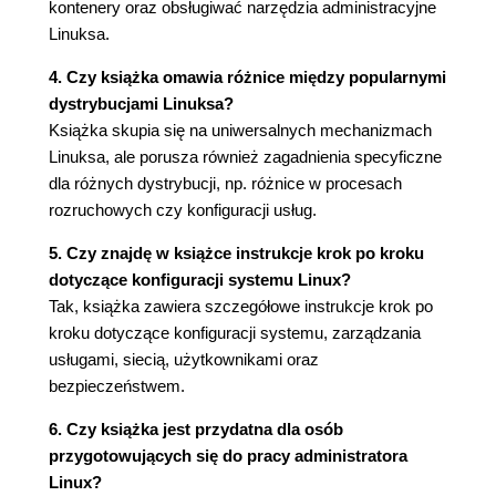
kontenery oraz obsługiwać narzędzia administracyjne
2.16. Przeglądanie procesów i manipulowanie nimi
Linuksa.
2.16.1. Opcje polecenia ps
2.16.2. Kończenie działania procesów
4. Czy książka omawia różnice między popularnymi
2.16.3. Kontrola zadań
dystrybucjami Linuksa?
2.16.4. Procesy działające w tle
Książka skupia się na uniwersalnych mechanizmach
2.17. Tryby plików i uprawnienia
Linuksa, ale porusza również zagadnienia specyficzne
2.17.1. Modyfikowanie uprawnień
dla różnych dystrybucji, np. różnice w procesach
2.17.2. Dowiązania symboliczne
rozruchowych czy konfiguracji usług.
2.18. Archiwizowanie i kompresowanie plików
2.18.1. Program gzip
5. Czy znajdę w książce instrukcje krok po kroku
2.18.2. Program tar
dotyczące konfiguracji systemu Linux?
2.18.3. Archiwa skompresowane (.tar.gz)
Tak, książka zawiera szczegółowe instrukcje krok po
2.18.4. Program zcat
kroku dotyczące konfiguracji systemu, zarządzania
2.18.5. Inne narzędzia kompresujące
usługami, siecią, użytkownikami oraz
2.19. Hierarchia katalogów
bezpieczeństwem.
2.19.1. Pozostałe katalogi główne
6. Czy książka jest przydatna dla osób
2.19.2. Katalog /usr
przygotowujących się do pracy administratora
2.19.3. Umiejscowienie jądra systemu
Linux?
2.20. Uruchamianie poleceń przez