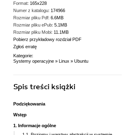
Format:
165x228
Numer z katalogu:
174966
Rozmiar pliku Pdf:
6.6MB
Rozmiar pliku ePub:
5.1MB
Rozmiar pliku Mobi:
11.1MB
Pobierz przykładowy rozdział PDF
Zgłoś erratę
Kategorie:
Systemy operacyjne
»
Linux
»
Ubuntu
Spis treści
książki
Podziękowania
Wstęp
1. Informacje ogólne
1.1. Poziomy i warstwy abstrakcji w systemie