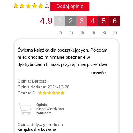
Dodaj opinię
4.9
1
2
3
4
5
6
(2)
(1)
(0)
(0)
(8)
(9)
Świetna książka dla początkujących. Polecam
mieć chociaż minimalne obeznanie w
dystrybucjach Linuxa, przynajmniej przez dwa
tygodnie, aby łatwiej przyswajać pojęcia i
Rozwiń »
zagadnienia. Książka wyczerpuje podstawowe
Opinia: Bartosz
komendy, działanie systemu i jądra, sieci
Opinia dodana: 2024-10-28
komputerowej, jak i popularne programy,
Ocena: 6
środowiska i wszystko bez czego nie można
Opinia
mówić o ówczesnych dystrybucjach. Fachowo
niepotwierdzona
zakupem
przetłumaczona. Gorąco polecam
Opinia dotyczy produktu:
ksiązka drukowana