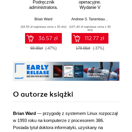
Podręcznik
operacyjne.
śled
administratora.
Wydanie V
Wydanie II
Prz
anali
Brian Ward
Andrew S. Tanenbaum
,
Herbert Bos
Shiva V
pami
(34,50 zł najniższa cena z 30 dni)
(107,40 zł najniższa cena z 30
(59,40 zł naj
sie
dni)
zawart
36.57 zł
112.77 zł
za
narzę
69.00zł
(-47%)
179.00zł
(-37%)
99.0
Kali L
Wyd
O autorze
książki
Brian Ward
— przygodę z systemem Linux rozpoczął
w 1993 roku na komputerze z procesorem 386.
Posiada tytuł doktora informatyki, uzyskany na