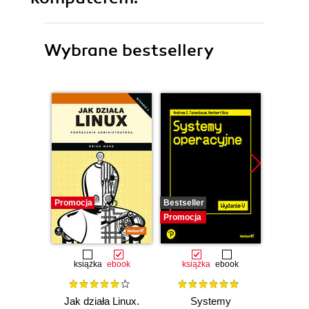
Wybrane bestsellery
Promocja
Bestseller
Promocj
Promocja
książka
ebook
książka
ebook
ksią
Jak działa Linux.
Systemy
Inf