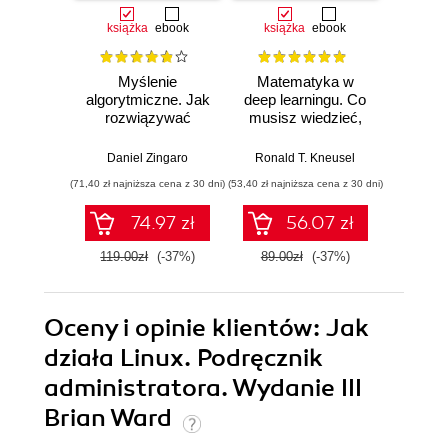
książka
ebook
książka
ebook
ksią
Myślenie
Matematyka w
SQL w
algorytmiczne. Jak
deep learningu. Co
Jak d
rozwiązywać
musisz wiedzieć,
uzysk
problemy za
aby zrozumieć
inf
pomocą
sieci neuronowe
Wy
Daniel Zingaro
Ronald T. Kneusel
Antho
algorytmów.
(71,40 zł najniższa cena z 30 dni)
(53,40 zł najniższa cena z 30 dni)
(59,40 zł naj
Wydanie II
74.97 zł
56.07 zł
119.00zł
(-37%)
89.00zł
(-37%)
99.0
Oceny i opinie klientów: Jak
działa Linux. Podręcznik
administratora. Wydanie III
Brian Ward