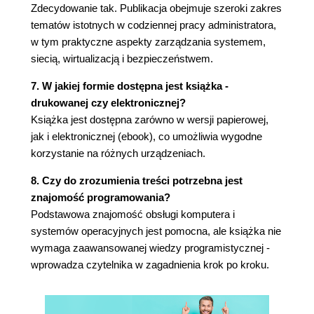
Zdecydowanie tak. Publikacja obejmuje szeroki zakres
superużytkownika
tematów istotnych w codziennej pracy administratora,
2.20.1. Polecenie sudo
w tym praktyczne aspekty zarządzania systemem,
2.20.2. Plik /etc/sudoers
siecią, wirtualizacją i bezpieczeństwem.
2.20.3. Dzienniki programu sudo
2.21. Podsumowanie
7. W jakiej formie dostępna jest książka -
3. Urządzenia
drukowanej czy elektronicznej?
Książka jest dostępna zarówno w wersji papierowej,
3.1. Pliki urządzeń
jak i elektronicznej (ebook), co umożliwia wygodne
3.2. Ścieżka urządzeń sysfs
korzystanie na różnych urządzeniach.
3.3. Polecenie dd i urządzenia
3.4. Podsumowanie nazewnictwa urządzeń
8. Czy do zrozumienia treści potrzebna jest
3.4.1. Dyski twarde: /dev/sd*
znajomość programowania?
3.4.2. Dyski wirtualne: /dev/xvd*, /dev/vd*
Podstawowa znajomość obsługi komputera i
3.4.3. Urządzenia pamięci nieulotnej:
systemów operacyjnych jest pomocna, ale książka nie
/dev/nvme*
wymaga zaawansowanej wiedzy programistycznej -
3.4.4. Mapowanie urządzeń: /dev/dm-*,
wprowadza czytelnika w zagadnienia krok po kroku.
/dev/mapper/*
3.4.5. Napędy CD i DVD: /dev/sr*
3.4.6. Dyski twarde PATA: /dev/hd*