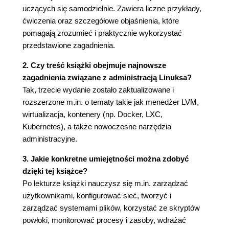
2.5.7. Polecenia head i tail
uczących się samodzielnie. Zawiera liczne przykłady,
2.5.8. Polecenie sort
ćwiczenia oraz szczegółowe objaśnienia, które
2.6. Zmienianie hasła i powłoki
pomagają zrozumieć i praktycznie wykorzystać
2.7. Pliki z kropką
przedstawione zagadnienia.
2.8. Zmienne środowiskowe i powłoki
2.9. Ścieżka poleceń
2. Czy treść książki obejmuje najnowsze
2.10. Znaki specjalne
zagadnienia związane z administracją Linuksa?
2.11. Edycja wiersza poleceń
Tak, trzecie wydanie zostało zaktualizowane i
2.12. Edytory tekstu
rozszerzone m.in. o tematy takie jak menedżer LVM,
2.13. Uzyskiwanie pomocy
wirtualizacja, kontenery (np. Docker, LXC,
2.14. Wejście i wyjście powłoki
Kubernetes), a także nowoczesne narzędzia
2.14.1. Standardowy strumień błędów
administracyjne.
2.14.2. Przekierowywanie standardowego
3. Jakie konkretne umiejętności można zdobyć
wejścia
dzięki tej książce?
2.15. Prawidłowe odczytywanie komunikatów o
Po lekturze książki nauczysz się m.in. zarządzać
błędach
użytkownikami, konfigurować sieć, tworzyć i
2.15.1. Anatomia uniksowych komunikatów o
zarządzać systemami plików, korzystać ze skryptów
błędach
powłoki, monitorować procesy i zasoby, wdrażać
2.15.2. Typowe błędy