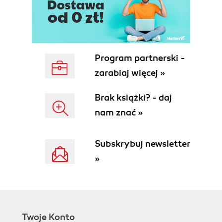
3.4.7. Terminale: /dev/tty*, /dev/pts/* i /dev/tty
3.4.8. Porty szeregowe: /dev/ttyS*,
/dev/ttyUSB*, /dev/ttyACM*
3.4.9. Porty równoległe: /dev/lp0 i /dev/lp1
3.4.10. Urządzenia audio: /dev/dsp,
Program partnerski -
/dev/audio, /dev/snd/* i inne
zarabiaj więcej »
3.4.11. Tworzenie plików urządzeń
3.5. System udev
Brak książki? - daj
3.5.1. System plików devtmpfs
nam znać »
3.5.2. Konfiguracja i działanie procesu udevd
3.5.3. Program udevadm
3.5.4. Monitorowanie urządzeń
Subskrybuj newsletter
3.6. Szczegóły: SCSI i jądro Linuksa
»
3.6.1. Pamięci masowe USB i protokół SCSI
3.6.2. SCSI i ATA
3.6.3. Ogólne urządzenia SCSI
3.6.4. Wiele metod dostępu do jednego
urządzenia
Twoje Konto