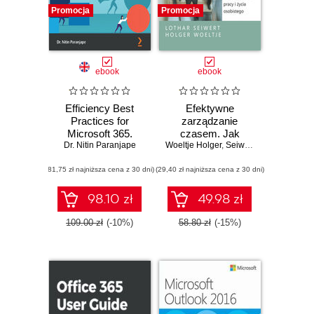
Promocja
Promocja
ebook
ebook
Efficiency Best
Efektywne
Practices for
zarządzanie
Microsoft 365.
czasem. Jak
Discover ways to
Dr. Nitin Paranjape
Woeltje Holger
wykorzystać
,
Seiwert Lothar
improve your
Microsoft Outlook
(81,75 zł najniższa cena z 30 dni)
efficiency and save
(29,40 zł najniższa cena z 30 dni)
do zorganizowania
time using M365
pracy i życia
applications
osobistego
98.10 zł
49.98 zł
109.00 zł
(-10%)
58.80 zł
(-15%)