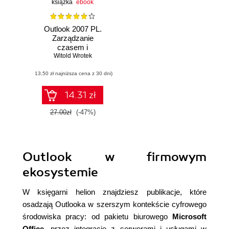
książka
ebook
Outlook 2007 PL.
Zarządzanie
czasem i
informacjami
Witold Wrotek
(13,50 zł najniższa cena z 30 dni)
14.31 zł
27.00zł
(-47%)
Outlook w firmowym
ekosystemie
W księgarni helion znajdziesz publikacje, które
osadzają Outlooka w szerszym kontekście cyfrowego
środowiska pracy: od pakietu biurowego
Microsoft
Office
, przez integrację z serwerami i usługami w