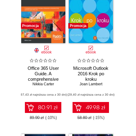
Promocja
Promocja
ebook
ebook
Office 365 User
Microsoft Outlook
Guide. A
2016 Krok po
comprehensive
kroku
guide to increase
Nikkia Carter
Joan Lambert
collaboration and
(67,43 zł najniższa cena z 30 dni)
productivity with
(29,40 zł najniższa cena z 30 dni)
Microsoft Office
365
80.91 zł
49.98 zł
89.90 zł
(-10%)
58.80 zł
(-15%)