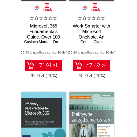
ebook
ebook
Microsoft 365
Work Smarter with
Fundamentals
Microsoft
Guide. Over 100
OneNote. An
Gustavo Moraes
tips and tricks to
,
Douglas Romao
expert guide to
Connie Clark
help you get up
setting up OneNote
(59,93 zł najniższa cena z 30 dni)
and running with
(56,24 zł najniższa cena z 30 dni)
notebooks to
M365 quickly
become more
organized, efficient,
71.91 zł
67.49 zł
and productive
79.90 zł
(-10%)
74.99 zł
(-10%)