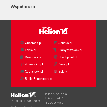
Współpraca
Onepress.pl
Sensus.pl
Editio.pl
DlaBystrzakow.pl
Bezdroza.pl
Ebookpoint.pl
Videopoint.pl
Beya.pl
Czytalisek.pl
Sploty
Biblio.Ebookpoint.pl
Helion.pl sp. z o.o.
ul. Kościuszki 1c
© Helion.pl 1991-2026
44-100 Gliwice
tel. (32) 230-98-63