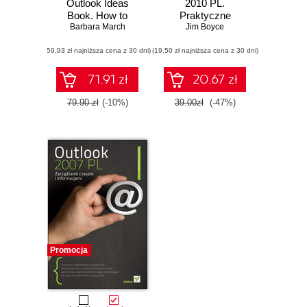
Outlook Ideas
2010 PL.
Book. How to
Praktyczne
organise and
Barbara March
podejście
Jim Boyce
manage yourself,
(59,93 zł najniższa cena z 30 dni)
your team, and
(19,50 zł najniższa cena z 30 dni)
your activities with
Microsoft Outlook
71.91 zł
20.67 zł
and Exchange with
this book and
79.90 zł
(-10%)
39.00zł
(-47%)
Promocja