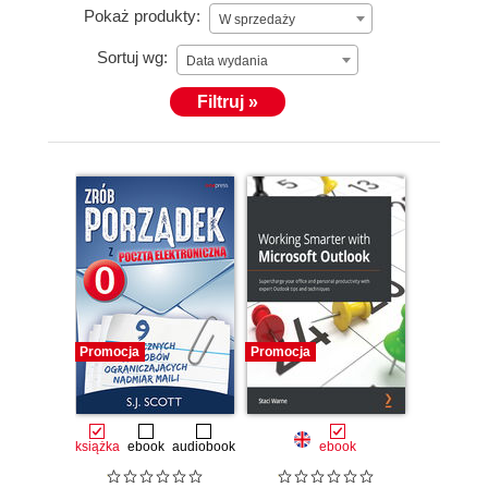
Pokaż produkty:
W sprzedaży
Sortuj wg:
Data wydania
Filtruj »
Promocja
Promocja
książka
ebook
audiobook
ebook