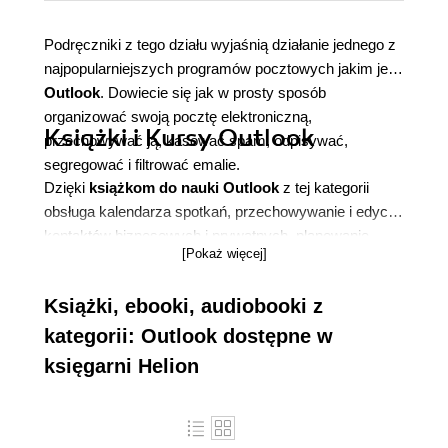
Podręczniki z tego działu wyjaśnią działanie jednego z
najpopularniejszych programów pocztowych jakim jest
Outlook
. Dowiecie się jak w prosty sposób
organizować swoją pocztę elektroniczną,
Książki i Kursy Outlook
przechowywać ją, kasować spam, odpisywać,
segregować i filtrować emalie.
Dzięki
książkom do nauki Outlook
z tej kategorii
obsługa kalendarza spotkań, przechowywanie i edycja
kontaktów biznesowych i prywatnych, planowanie
[Pokaż więcej]
zadań i prowadzenie projektów stanie się niezwykle
łatwe. Poznacie jak w prosty sposób udostępnić online
Książki, ebooki, audiobooki z
informacje przechowywane w programie Outlook,
stworzyć i zarządzać harmonogramem grupy lub być
kategorii: Outlook dostępne w
na bierząco dzięki wybranym kanałom RSS.
księgarni Helion