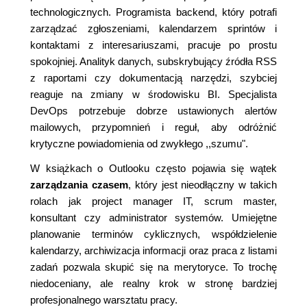
technologicznych. Programista backend, który potrafi
zarządzać zgłoszeniami, kalendarzem sprintów i
kontaktami z interesariuszami, pracuje po prostu
spokojniej. Analityk danych, subskrybujący źródła RSS
z raportami czy dokumentacją narzędzi, szybciej
reaguje na zmiany w środowisku BI. Specjalista
DevOps potrzebuje dobrze ustawionych alertów
mailowych, przypomnień i reguł, aby odróżnić
krytyczne powiadomienia od zwykłego ,,szumu".
W książkach o Outlooku często pojawia się wątek
zarządzania czasem
, który jest nieodłączny w takich
rolach jak project manager IT, scrum master,
konsultant czy administrator systemów. Umiejętne
planowanie terminów cyklicznych, współdzielenie
kalendarzy, archiwizacja informacji oraz praca z listami
zadań pozwala skupić się na merytoryce. To trochę
niedoceniany, ale realny krok w stronę bardziej
profesjonalnego warsztatu pracy.