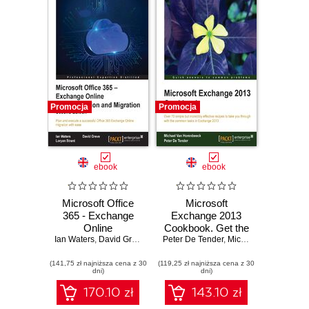
Promocja
Promocja
ebook
ebook
Microsoft Office
Microsoft
365 - Exchange
Exchange 2013
Online
Cookbook. Get the
Ian Waters
Implementation
,
David Greve
,
Loryan Strant
Peter De Tender
most out of
,
Michael Van Horenbeeck
and Migration. Plan
Microsoft
(141,75 zł najniższa cena z 30
and execute a
(119,25 zł najniższa cena z 30
Exchange with this
dni)
dni)
successful Office
comprehensive
365 Exchange
guide. Structured
170.10 zł
143.10 zł
Online migration
around a series of