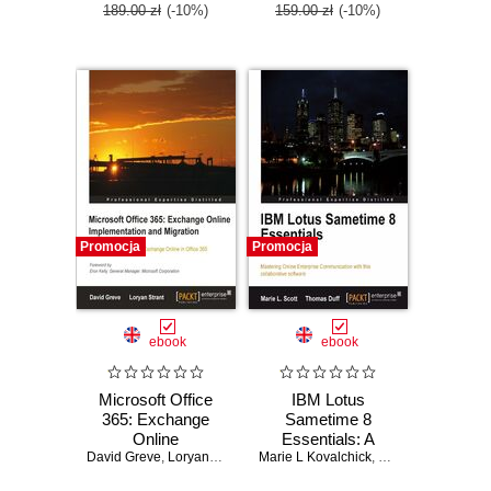
with ease - Second
clear, step-by-step
189.00 zł
(-10%)
159.00 zł
(-10%)
Edition
exercises it will
help you deploy
and configure both
basic and
advanced features
for your enterprise
Promocja
Promocja
ebook
ebook
Microsoft Office
IBM Lotus
365: Exchange
Sametime 8
Online
Essentials: A
David Greve
Implementation
,
Loryan Strant
Marie L Kovalchick
User's Guide.
,
Thomas William Du
and Migration. With
Mastering Online