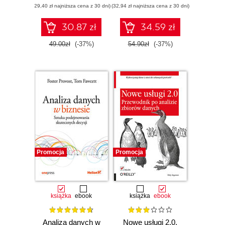
(29,40 zł najniższa cena z 30 dni)
(32,94 zł najniższa cena z 30 dni)
30.87 zł
34.59 zł
49.00zł
(-37%)
54.90zł
(-37%)
Promocja
Promocja
książka
ebook
książka
ebook
Analiza danych w
Nowe usługi 2.0.