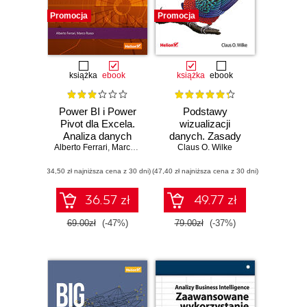
Promocja
Promocja
książka
ebook
książka
ebook
Power BI i Power
Podstawy
Pivot dla Excela.
wizualizacji
Analiza danych
danych. Zasady
Alberto Ferrari
,
Marco Russo
Claus O. Wilke
tworzenia
atrakcyjnych
(34,50 zł najniższa cena z 30 dni)
(47,40 zł najniższa cena z 30 dni)
wykresów
36.57 zł
49.77 zł
69.00zł
(-47%)
79.00zł
(-37%)