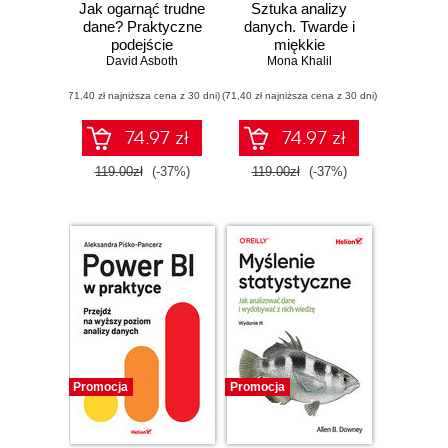
Jak ogarnąć trudne
Sztuka analizy
dane? Praktyczne
danych. Twarde i
podejście
miękkie
profesjonalnego
David Asboth
umiejętności w
Mona Khalil
analityka
czasach sztucznej
(71,40 zł najniższa cena z 30 dni)
(71,40 zł najniższa cena z 30 dni)
inteligencji
74.97 zł
74.97 zł
119.00zł
(-37%)
119.00zł
(-37%)
Promocja
Promocja