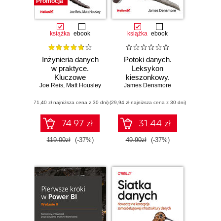
Promocja
książka
ebook
książka
ebook
Inżynieria danych
Potoki danych.
w praktyce.
Leksykon
Kluczowe
kieszonkowy.
Joe Reis
koncepcje i
,
Matt Housley
Przenoszenie i
James Densmore
najlepsze
przetwarzanie
(71,40 zł najniższa cena z 30 dni)
technologie
(29,94 zł najniższa cena z 30 dni)
danych na
potrzeby ich
analizy
74.97 zł
31.44 zł
119.00zł
(-37%)
49.90zł
(-37%)