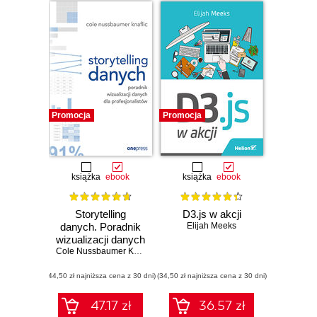
Promocja
Promocja
książka
ebook
książka
ebook
Storytelling
D3.js w akcji
danych. Poradnik
Elijah Meeks
wizualizacji danych
dla
Cole Nussbaumer Knaflic
profesjonalistów
(44,50 zł najniższa cena z 30 dni)
(34,50 zł najniższa cena z 30 dni)
47.17 zł
36.57 zł