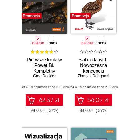
Promocja
Promocja
książka
ebook
książka
ebook
Pierwsze kroki w
Siatka danych.
Power BI.
Nowoczesna
Kompletny
koncepcja
przewodnik po
Greg Deckler
samoobsługowej
Zhamak Dehghani
praktycznej
infrastruktury
(59,40 zł najniższa cena z 30 dni)
analityce
(53,40 zł najniższa cena z 30 dni)
danych
biznesowej.
Wydanie II
62.37 zł
56.07 zł
99.00zł
(-37%)
89.00zł
(-37%)