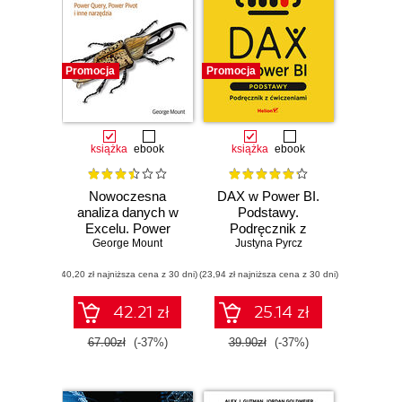
Promocja
Promocja
książka
ebook
książka
ebook
Nowoczesna
DAX w Power BI.
analiza danych w
Podstawy.
Excelu. Power
Podręcznik z
Query, Power
George Mount
ćwiczeniami
Justyna Pyrcz
Pivot i inne
(40,20 zł najniższa cena z 30 dni)
narzędzia
(23,94 zł najniższa cena z 30 dni)
42.21 zł
25.14 zł
67.00zł
(-37%)
39.90zł
(-37%)