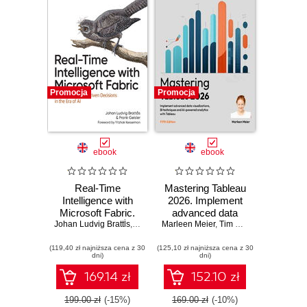
Promocja
Promocja
ebook
ebook
Real-Time
Mastering Tableau
Intelligence with
2026. Implement
Microsoft Fabric.
advanced data
Johan Ludvig Brattĺs
Empowering Data-
,
Frank Geisler
Marleen Meier
visualizations, BI
,
Tim Ngwena
Driven Decisions
techniques and AI-
(119,40 zł najniższa cena z 30
in the Era of AI
(125,10 zł najniższa cena z 30
powered analytics
dni)
dni)
with Tableau - Fifth
Edition
169.14 zł
152.10 zł
199.00 zł
(-15%)
169.00 zł
(-10%)