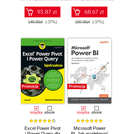
interaktywnych
danych. Wydanie
analiz w świecie
III
biznesu. Wydanie
93.87 zł
68.67 zł
II
149.00zł
(-37%)
109.00zł
(-37%)
Promocja
Promocja
książka
ebook
książka
ebook
Excel Power Pivot
Microsoft Power
i Power Query dla
BI. Jak modelować