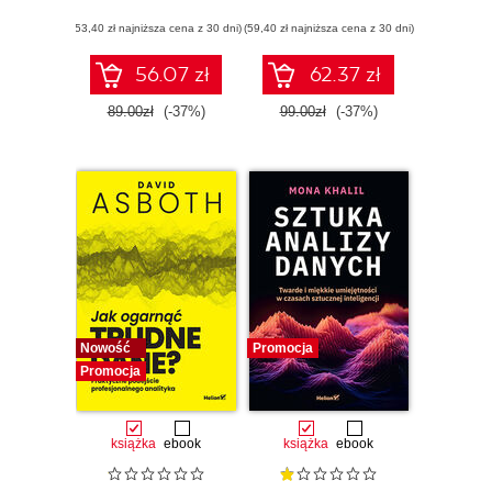
nowoczesnej
(53,40 zł najniższa cena z 30 dni)
(59,40 zł najniższa cena z 30 dni)
analityki danych
56.07 zł
62.37 zł
89.00zł
(-37%)
99.00zł
(-37%)
Nowość
Promocja
Promocja
książka
ebook
książka
ebook