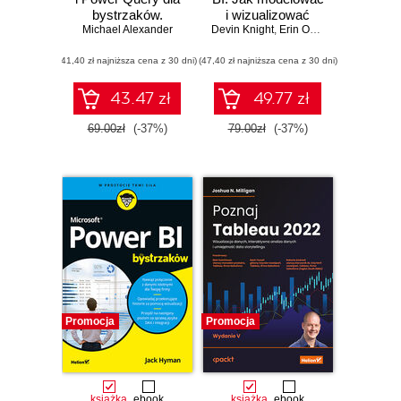
bystrzaków.
i wizualizować
Michael Alexander
Wydanie II
Devin Knight
dane oraz
,
Erin Ostrowsky
,
Mitchell
budować narracje
(41,40 zł najniższa cena z 30 dni)
(47,40 zł najniższa cena z 30 dni)
cyfrowe. Wydanie
III
43.47 zł
49.77 zł
69.00zł
(-37%)
79.00zł
(-37%)
Promocja
Promocja
książka
ebook
książka
ebook