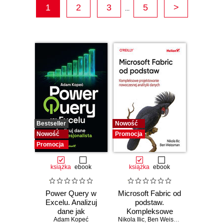
1
2
3
5
>
...
Bestseller
Nowość
Nowość
Promocja
Promocja
książka
ebook
książka
ebook
Power Query w
Microsoft Fabric od
Excelu. Analizuj
podstaw.
dane jak
Kompleksowe
profesjonalista
Adam Kopeć
Nikola Ilic
projektowanie
,
Ben Weissman