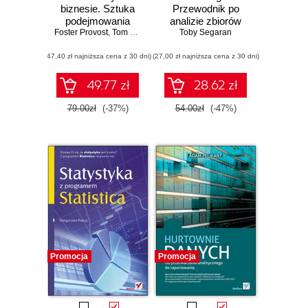
biznesie. Sztuka
Przewodnik po
podejmowania
analizie zbiorów
Foster Provost
skutecznych
,
Tom Fawcett
Toby Segaran
danych
decyzji
(47,40 zł najniższa cena z 30 dni)
(27,00 zł najniższa cena z 30 dni)
49.77 zł
28.62 zł
79.00zł
(-37%)
54.00zł
(-47%)
Promocja
Promocja