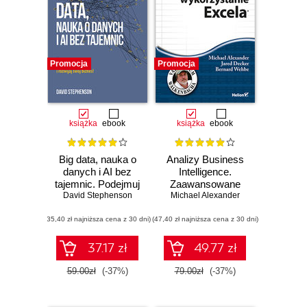
Promocja
Promocja
książka
ebook
książka
ebook
Big data, nauka o
Analizy Business
danych i AI bez
Intelligence.
tajemnic. Podejmuj
Zaawansowane
lepsze decyzje i
David Stephenson
Michael Alexander
wykorzystanie
rozwijaj swój
Excela
(35,40 zł najniższa cena z 30 dni)
biznes!
(47,40 zł najniższa cena z 30 dni)
37.17 zł
49.77 zł
59.00zł
(-37%)
79.00zł
(-37%)