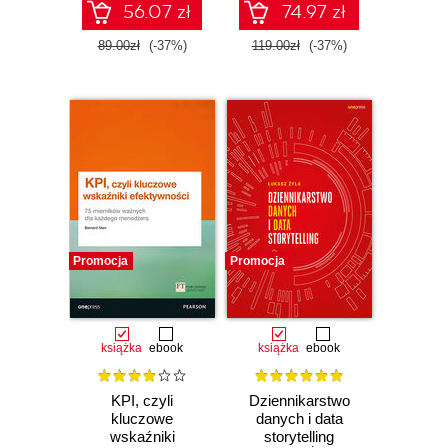
56.07 zł
74.97 zł
89.00zł
(-37%)
119.00zł
(-37%)
Promocja
Promocja
książka
ebook
książka
ebook
KPI, czyli
Dziennikarstwo
kluczowe
danych i data
wskaźniki
storytelling