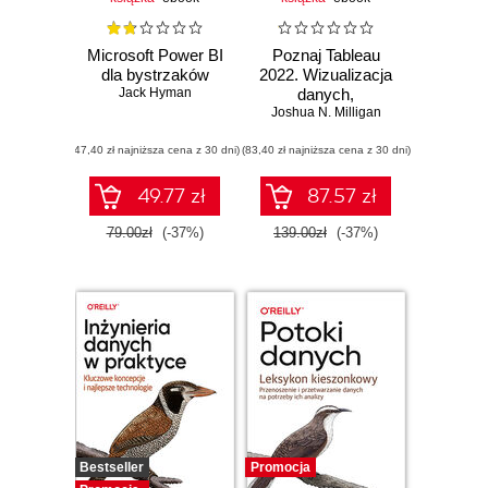
Microsoft Power BI
Poznaj Tableau
dla bystrzaków
2022. Wizualizacja
Jack Hyman
danych,
Joshua N. Milligan
interaktywna
analiza danych i
(47,40 zł najniższa cena z 30 dni)
(83,40 zł najniższa cena z 30 dni)
umiejętność data
storytellingu.
Wydanie V
49.77 zł
87.57 zł
79.00zł
(-37%)
139.00zł
(-37%)
Bestseller
Promocja