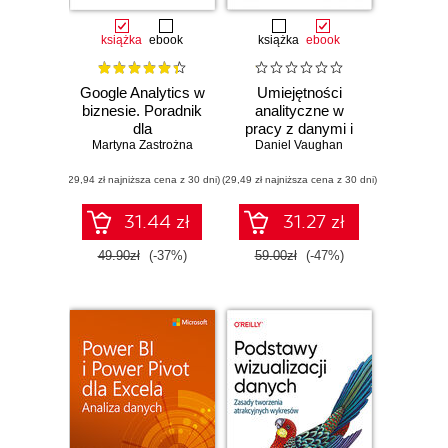
książka
ebook
książka
ebook
Google Analytics w
Umiejętności
biznesie. Poradnik
analityczne w
dla
pracy z danymi i
zaawansowanych.
Martyna Zastrożna
Daniel Vaughan
sztuczną
Wydanie II
inteligencją.
(29,94 zł najniższa cena z 30 dni)
(29,49 zł najniższa cena z 30 dni)
Wykorzystywanie
najnowszych
technologii w
31.44 zł
31.27 zł
rozwijaniu
przedsiębiorstwa
49.90zł
(-37%)
59.00zł
(-47%)