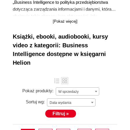
„Business Intelligence to polityka przedsiębiorstwa
dotycząca zarządzania informacjami i danymi, która
obejmuje takie obszary jego aktywności, jak:
[Pokaż więcej]
pozyskiwanie i rejestrowanie, przechowywanie,
przetwarzanie, publikowanie” - Przemysław
Książki, ebooki, audiobooki, kursy
Radziszewski
video z kategorii: Business
Intelligence dostępne w księgarni
Helion
Pokaż produkty:
W sprzedaży
Sortuj wg:
Data wydania
Filtruj »