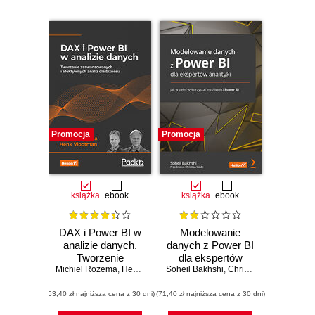
Promocja
Promocja
książka
ebook
książka
ebook
DAX i Power BI w
Modelowanie
analizie danych.
danych z Power BI
Tworzenie
dla ekspertów
Michiel Rozema
zaawansowanych i
,
Henk Vlootman
Soheil Bakhshi
analityki. Jak w
,
Christian Wade
efektywnych analiz
pełni wykorzystać
(53,40 zł najniższa cena z 30 dni)
dla biznesu
(71,40 zł najniższa cena z 30 dni)
możliwości Power
BI