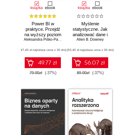
książka
ebook
książka
ebook
Power BI w
Myślenie
praktyce. Przejdź
statystyczne. Jak
na wyższy poziom
analizować dane i
analizy danych
Aleksandra Piśko-Pancerz
wydobywać z nich
Allen B. Downey
wiedzę. Wydanie
(47,40 zł najniższa cena z 30 dni)
(53,40 zł najniższa cena z 30 dni)
III
49.77 zł
56.07 zł
79.00zł
(-37%)
89.00zł
(-37%)