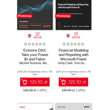
Promocja
Promocja
ebook
ebook
Extreme DAX.
Financial Modeling
Take your Power
and Reporting with
BI and Fabric
Microsoft Power
Michiel Rozema
analytics skills to
,
Madzy Stikkelorum
Andy Clark
BI. Build models,
,
Henk Vlootman
,
Tom Gough
,
,
Shailan Chu
Jeroen ter He
the next level -
KPIs, and modern
(104,25 zł najniższa cena z 30
Second Edition
(104,25 zł najniższa cena z 30
finance reports in
dni)
dni)
Power BI from
scratch
125.10 zł
125.10 zł
139.00 zł
(-10%)
139.00 zł
(-10%)