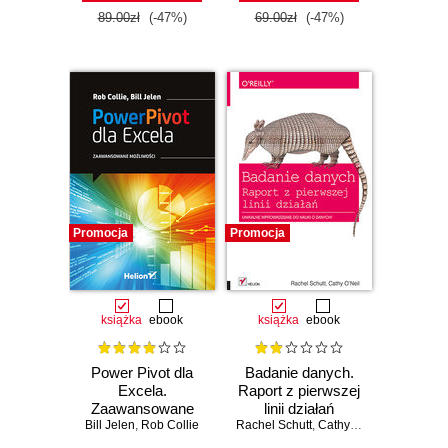
89.00zł
(-47%)
69.00zł
(-47%)
Promocja
Promocja
książka
ebook
książka
ebook
Power Pivot dla
Badanie danych.
Excela.
Raport z pierwszej
Zaawansowane
linii działań
Bill Jelen
możliwości
,
Rob Collie
Rachel Schutt
,
Cathy O'Neil