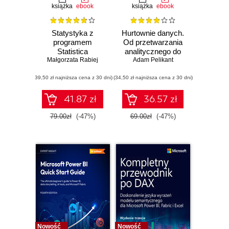
książka
ebook
książka
ebook
Statystyka z
Hurtownie danych.
programem
Od przetwarzania
Statistica
analitycznego do
Małgorzata Rabiej
raportowania
Adam Pelikant
(39,50 zł najniższa cena z 30 dni)
(34,50 zł najniższa cena z 30 dni)
41.87 zł
36.57 zł
79.00zł
(-47%)
69.00zł
(-47%)
Nowość
Nowość