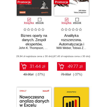
Promocja
Promocja
książka
ebook
książka
ebook
Biznes oparty na
Analityka
danych. Zespół
rozszerzona.
ekspertów,
Automatyzacja i
John K. Thompson
sztuczna
,
Douglas B. Laney
Willi Weber
sztuczna
,
Tobias Zwingmann
inteligencja i
inteligencja w
(29,94 zł najniższa cena z 30 dni)
analityka jako
(47,40 zł najniższa cena z 30 dni)
podejmowaniu
klucz do sukcesu
decyzji
31.44 zł
49.77 zł
49.90zł
(-37%)
79.00zł
(-37%)