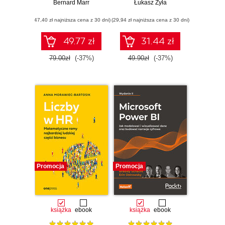
efektywności. 75
Bernard Marr
Łukasz Żyła
mierników
(47,40 zł najniższa cena z 30 dni)
ważnych dla
(29,94 zł najniższa cena z 30 dni)
każdego
menedżera
49.77 zł
31.44 zł
79.00zł
(-37%)
49.90zł
(-37%)
Promocja
Promocja
książka
ebook
książka
ebook