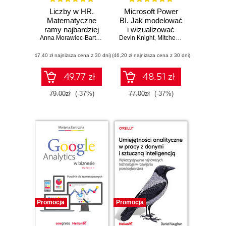
Liczby w HR.
Microsoft Power
Matematyczne
BI. Jak modelować
ramy najbardziej
i wizualizować
ludzkiej części
Anna Morawiec-Bartosik
Devin Knight
dane oraz
,
Mitchell Pearson
,
Bradle
biznesu
budować narracje
(47,40 zł najniższa cena z 30 dni)
(46,20 zł najniższa cena z 30 dni)
cyfrowe. Wydanie
II
49.77 zł
48.51 zł
79.00zł
(-37%)
77.00zł
(-37%)
Promocja
Promocja