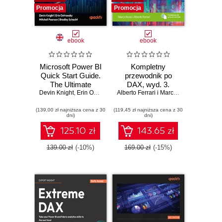
Promocja
Promocja
ebook
ebook
Microsoft Power BI
Kompletny
Quick Start Guide.
przewodnik po
The Ultimate
DAX, wyd. 3.
Devin Knight
Beginner's Guide
,
Erin Ostrowsky
,
Mitchell Pearson
Doskonalenie
,
Bradley Schacht
Alberto Ferrari i Marco Russo
to Power BI, Data
języka wyrażeń
(139,00 zł najniższa cena z 30
Storytelling, AI
(119,45 zł najniższa cena z 30
modelu
dni)
dni)
Tools, and
semantycznego
Microsoft Fabric -
dla Microsoft
125.10 zł
143.65 zł
Fourth Edition
Power BI, Fabric i
Excel
139.00 zł
(-10%)
169.00 zł
(-15%)