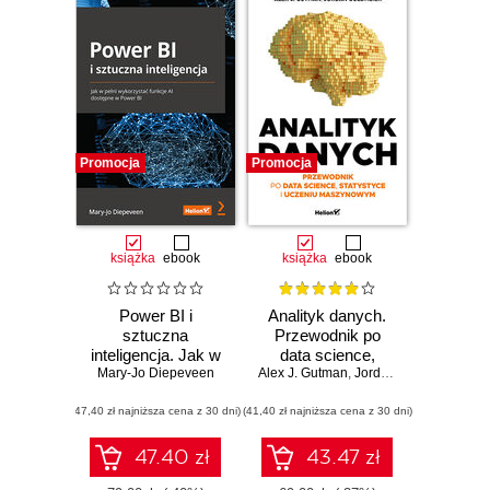
Promocja
Promocja
książka
ebook
książka
ebook
Power BI i
Analityk danych.
sztuczna
Przewodnik po
inteligencja. Jak w
data science,
pełni wykorzystać
Mary-Jo Diepeveen
Alex J. Gutman
statystyce i
,
Jordan Goldmeier
funkcje AI
uczeniu
(47,40 zł najniższa cena z 30 dni)
dostępne w Power
(41,40 zł najniższa cena z 30 dni)
maszynowym
BI
47.40 zł
43.47 zł