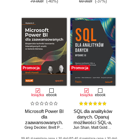
79.00zł
(-40%)
69.00zł
(-37%)
Promocja
Promocja
książka
ebook
książka
ebook
Microsoft Power BI
SQL dla analityków
dla
danych. Opanuj
zaawansowanych.
możliwości SQL-a,
Greg Deckler
Eksperckie
,
Brett Powell
Jun Shan
aby wydobywać
,
Matt Goldwasser
,
Upom Mal
techniki tworzenia
informacje z
(89,40 zł najniższa cena z 30 dni)
(65,40 zł najniższa cena z 30 dni)