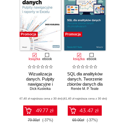
Promocja
Promocja
książka
ebook
książka
ebook
Wizualizacja
SQL dla analityków
danych. Pulpity
danych. Tworzenie
nawigacyjne i
zbiorów danych dla
raporty w Excelu
Dick Kusleika
początkujących
Renée M. P. Teate
(47,40 zł najniższa cena z 30 dni)
(41,40 zł najniższa cena z 30 dni)
49.77 zł
43.47 zł
79.00zł
(-37%)
69.00zł
(-37%)