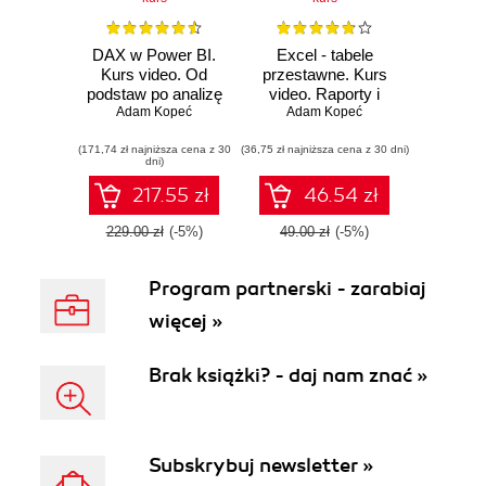
DAX w Power BI.
Excel - tabele
Kurs video. Od
przestawne. Kurs
podstaw po analizę
video. Raporty i
biznesową
Adam Kopeć
analiza danych
Adam Kopeć
(171,74 zł najniższa cena z 30
(36,75 zł najniższa cena z 30 dni)
dni)
217.55 zł
46.54 zł
229.00 zł
(-5%)
49.00 zł
(-5%)
Program partnerski - zarabiaj
więcej »
Brak książki? - daj nam znać »
Subskrybuj newsletter »