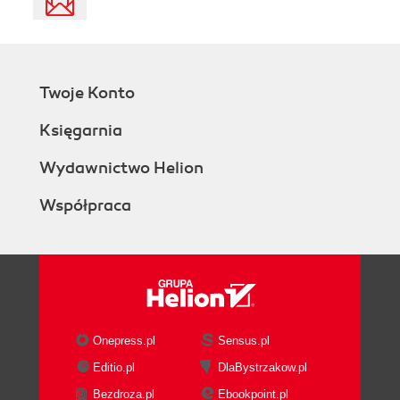
Twoje Konto
Księgarnia
Wydawnictwo Helion
Współpraca
Onepress.pl
Sensus.pl
Editio.pl
DlaBystrzakow.pl
Bezdroza.pl
Ebookpoint.pl