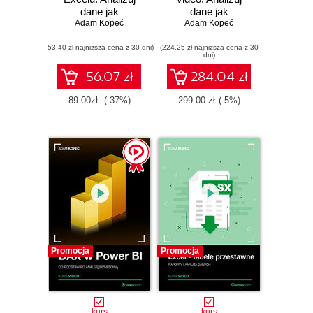
dane jak
dane jak
profesjonalista
Adam Kopeć
profesjonalista
Adam Kopeć
(53,40 zł najniższa cena z 30 dni)
(224,25 zł najniższa cena z 30
dni)
56.07 zł
284.04 zł
89.00zł
(-37%)
299.00 zł
(-5%)
Promocja
Promocja
kurs
kurs