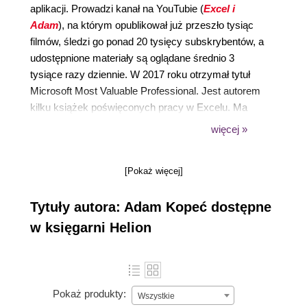
aplikacji. Prowadzi kanał na YouTubie (
Excel i
Adam
), na którym opublikował już przeszło tysiąc
filmów, śledzi go ponad 20 tysięcy subskrybentów, a
udostępnione materiały są oglądane średnio 3
tysiące razy dziennie. W 2017 roku otrzymał tytuł
Microsoft Most Valuable Professional. Jest autorem
kilku książek poświęconych pracy w Excelu. Ma
wieloletnie doświadczenie jako trener. Zdobył
więcej »
certyfikat Microsoft Office Specialist Excel 2010,
jednak najcenniejsze są dla niego podziękowania od
[Pokaż więcej]
ludzi, którym pomógł rozwiązać problemy z
Excelem. Szkolił w jego zakresie zarówno
Tytuły autora: Adam Kopeć dostępne
indywidualnych użytkowników, jak i małe i średnie
firmy, dla których projektował arkusze w Excelu, a
w księgarni Helion
także rozwiązania oparte na Power Query i
dashboardy w PowerBI, ułatwiające między innymi
podsumowywanie danych sprzedażowych,
tworzenie cenników czy tabel usprawniających
Pokaż produkty:
Wszystkie
zarządzanie flotą. W trakcie prowadzonych przez