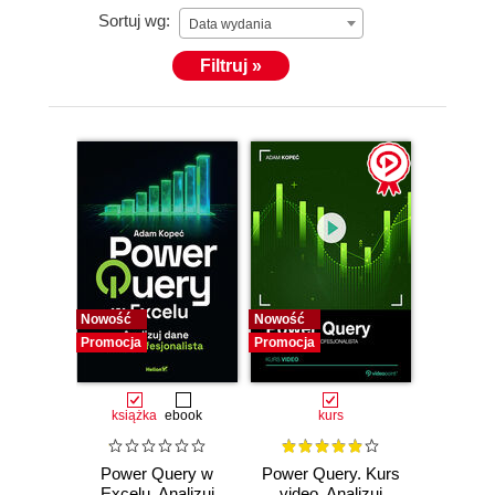
Sortuj wg:
siebie szkoleń pracuje również na plikach
Data wydania
uczestników, dzięki czemu mogą oni nie tylko uczyć
Filtruj »
się umiejętności, ale i od razu je wdrażać.
Nowość
Nowość
Promocja
Promocja
książka
ebook
kurs
Power Query w
Power Query. Kurs
Excelu. Analizuj
video. Analizuj