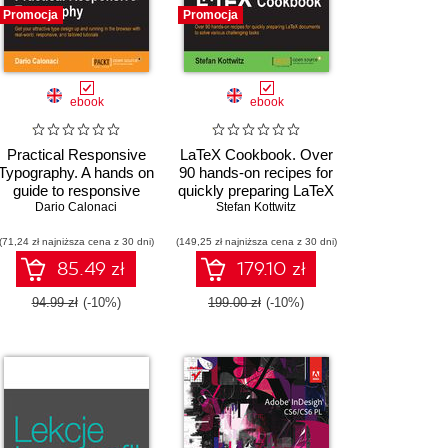
Promocja
Promocja
ebook
ebook
Practical Responsive
LaTeX Cookbook. Over
Typography. A hands on
90 hands-on recipes for
guide to responsive
quickly preparing LaTeX
Dario Calonaci
typography
documents to solve
Stefan Kottwitz
various challenging
(71,24 zł najniższa cena z 30 dni)
(149,25 zł najniższa cena z 30 dni)
tasks
85.49 zł
179.10 zł
94.99 zł
(-10%)
199.00 zł
(-10%)