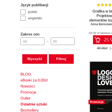
Język publikacji
Grafika w b
polski
Projekto
angielski
elementów to
Anna Benicewi
wizualnej - l
wizytówki or
(24,50 zł najniższa 
firmowy. Wy
Zakres cen
25.9
–
49.00zł
(
Wyczyść
BLOG
eBooki za 0,00zł
Nowości
Promocje
Outlet
Promocja
Ostatnie sztuki
Bestsellery