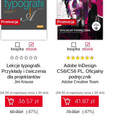
Promocja
Promocja
książka
ebook
książka
ebook
Lekcje typografii.
Adobe InDesign
Przykłady i ćwiczenia
CS6/CS6 PL. Oficjalny
dla projektantów
podręcznik
Jim Krause
Adobe Creative Team
(34,50 zł najniższa cena z 30 dni)
(39,50 zł najniższa cena z 30 dni)
36.57 zł
41.87 zł
69.00zł
(-47%)
79.00zł
(-47%)