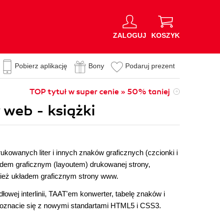
ZALOGUJ
KOSZYK
Pobierz aplikację
Bony
Podaruj prezent
TOP tytuł w super cenie » 50% taniej
 web - książki
kowanych liter i innych znaków graficznych (czcionki i
ładem graficznym (layoutem) drukowanej strony,
wnież układem graficznym strony www.
łowej interlinii, TAAT'em konwerter, tabelę znaków i
apoznacie się z nowymi standartami HTML5 i CSS3.