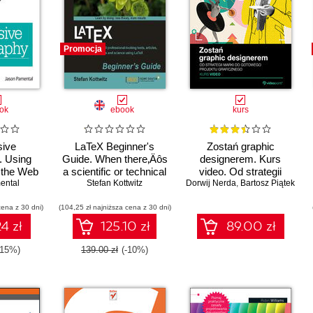
Promocja
ok
ebook
kurs
ive
LaTeX Beginner's
Zostań graphic
. Using
Guide. When there‚Äôs
designerem. Kurs
 the Web
a scientific or technical
video. Od strategii
ental
paper to write, the
Stefan Kottwitz
Dorwij Nerda
marki do gotowego
,
Bartosz Piątek
versatility of LaTeX is
projektu graficznego
cena z 30 dni)
(104,25 zł najniższa cena z 30 dni)
very attractive. But
where can you learn
4 zł
125.10 zł
89.00 zł
about the software?
The answer is this
-15%)
139.00 zł
(-10%)
superb beginner‚Äôs
guide, packed with
examples and
explanations