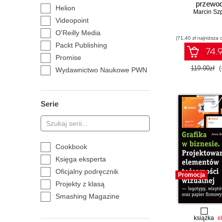
przewod
Helion
Marcin Sz
Videopoint
O'Reilly Media
(71,40 zł najniższa 
Packt Publishing
74.9
Promise
119.00zł
(
Wydawnictwo Naukowe PWN
Serie
Cookbook
Księga eksperta
Oficjalny podręcznik
Promocja
Projekty z klasą
Smashing Magazine
książka
e