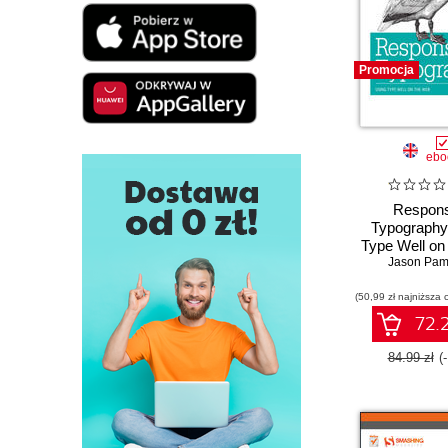
Promocja
ebo
Respons
Typography
Type Well on
Jason Pam
(50,99 zł najniższa 
72.2
84.99 zł
(