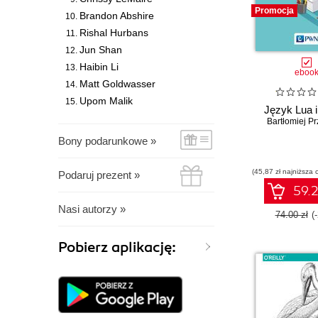
Promocja
Brandon Abshire
Rishal Hurbans
Jun Shan
Haibin Li
eboo
Matt Goldwasser
Upom Malik
Język Lua 
Bartłomiej Pr
Bony podarunkowe »
(45,87 zł najniższa 
Podaruj prezent »
59.2
Nasi autorzy »
74.00 zł
(
Pobierz aplikację: