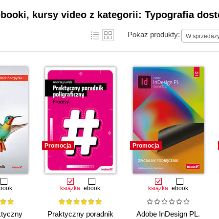
ebooki, kursy video z kategorii: Typografia dos
Pokaż produkty:
W sprzedaż
Promocja
Promocja
book
książka
ebook
książka
ebook
ktyczny
Praktyczny poradnik
Adobe InDesign PL.