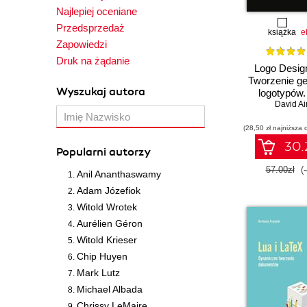
Najlepiej oceniane
Przedsprzedaż
książka
e
Zapowiedzi
Druk na żądanie
Logo Desig
Tworzenie ge
Wyszukaj autora
logotypów
David Ai
odsło
(28,50 zł najniższa 
30.2
Popularni autorzy
57.00zł
(
Anil Ananthaswamy
Adam Józefiok
Witold Wrotek
Aurélien Géron
Witold Krieser
Chip Huyen
Mark Lutz
Michael Albada
Chrissy LeMaire