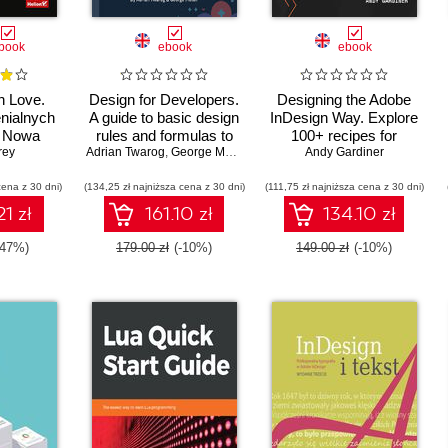
book
ebook
ebook
n Love.
Design for Developers.
Designing the Adobe
nialnych
A guide to basic design
InDesign Way. Explore
. Nowa
rules and formulas to
100+ recipes for
rey
na
Adrian Twarog
create good looking
,
George Moller
creating stunning
Andy Gardiner
components, colors
layouts with the leading
cena z 30 dni)
(134,25 zł najniższa cena z 30 dni)
and typography
(111,75 zł najniższa cena z 30 dni)
desktop publishing
software
1 zł
161.10 zł
134.10 zł
-47%)
179.00 zł
(-10%)
149.00 zł
(-10%)