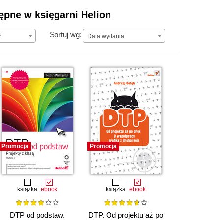
tępne w księgarni Helion
Data wydania
Sortuj wg:
y
Data wydania
Promocja
Promocja
książka
ebook
książka
ebook
DTP od podstaw.
DTP. Od projektu aż po