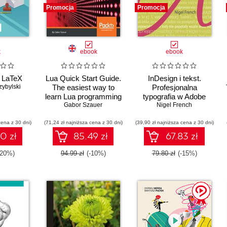
Promocja
Promocja
k
ebook
ebook
i LaTeX
Lua Quick Start Guide.
InDesign i tekst.
zybylski
The easiest way to
Profesjonalna
learn Lua programming
typografia w Adobe
Gabor Szauer
InDesign, wyd. 3
Nigel French
cena z 30 dni)
(71,24 zł najniższa cena z 30 dni)
(39,90 zł najniższa cena z 30 dni)
0 zł
85.49 zł
67.83 zł
-20%)
94.99 zł
(-10%)
79.80 zł
(-15%)