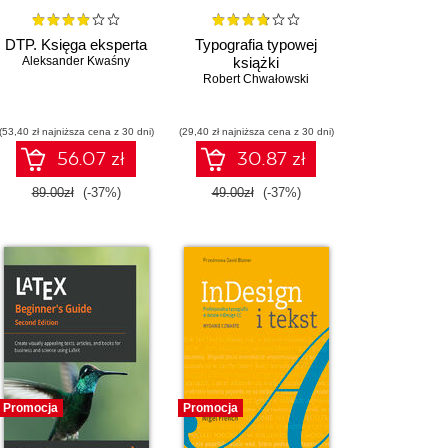
DTP. Księga eksperta
Typografia typowej
Aleksander Kwaśny
książki
Robert Chwałowski
(53,40 zł najniższa cena z 30 dni)
(29,40 zł najniższa cena z 30 dni)
56.07 zł
30.87 zł
89.00zł
(-37%)
49.00zł
(-37%)
Promocja
Promocja