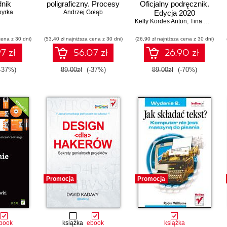
nik
poligraficzny. Procesy
Oficjalny podręcznik.
pyrka
Andrzej Gołąb
Edycja 2020
Kelly Kordes Anton
,
Tina DeJarld
cena z 30 dni)
(53,40 zł najniższa cena z 30 dni)
(26,90 zł najniższa cena z 30 dni)
7 zł
56.07 zł
26.90 zł
-37%)
89.00zł
(-37%)
89.00zł
(-70%)
Promocja
Promocja
book
książka
ebook
książka