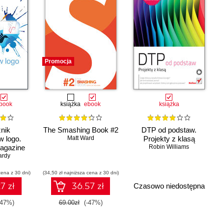
Promocja
book
książka
ebook
książka
nik
The Smashing Book #2
DTP od podstaw.
w logo.
Matt Ward
Projekty z klasą
agazine
Robin Williams
ardy
cena z 30 dni)
(34,50 zł najniższa cena z 30 dni)
7 zł
36.57 zł
Czasowo niedostępna
-47%)
69.00zł
(-47%)