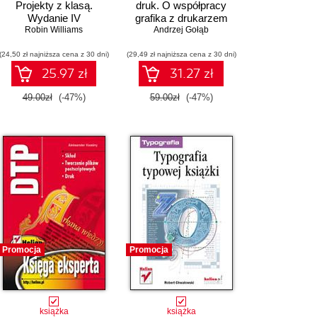
Projekty z klasą.
druk. O współpracy
Wydanie IV
grafika z drukarzem
Robin Williams
Andrzej Gołąb
(24,50 zł najniższa cena z 30 dni)
(29,49 zł najniższa cena z 30 dni)
25.97 zł
31.27 zł
49.00zł
(-47%)
59.00zł
(-47%)
Promocja
Promocja
książka
książka