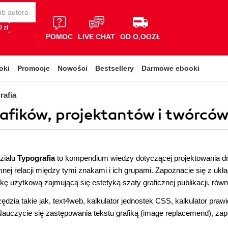
 zł
POMOC
LIVE CHAT
OD O,OOZŁ
oki
Promocje
Nowości
Bestsellery
Darmowe ebooki
rafia
grafików, projektantów i twórców
działu
Typografia
to kompendium wiedzy dotyczącej projektowania dru
mnej relacji między tymi znakami i ich grupami. Zapoznacie się z uk
kę użytkową zajmującą się estetyką szaty graficznej publikacji, ró
dzia takie jak, text4web, kalkulator jednostek CSS, kalkulator prawid
Nauczycie się zastępowania tekstu grafiką (image replacemend), z