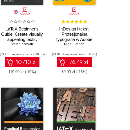
ebook
ebook
LaTeX Beginner's
InDesign i tekst.
Guide. Create visually
Profesjonalna
appealing texts,
typografia w Adobe
articles, and books for
Stefan Kottwitz
InDesign, wyd. 4
Nigel French
business and science
(89,25 zł najniższa cena z 30 dni)
using LaTeX - Second
(44,99 zł najniższa cena z 30 dni)
Edition
107.10 zł
76.49 zł
119.00 zł
(-10%)
89.99 zł
(-15%)