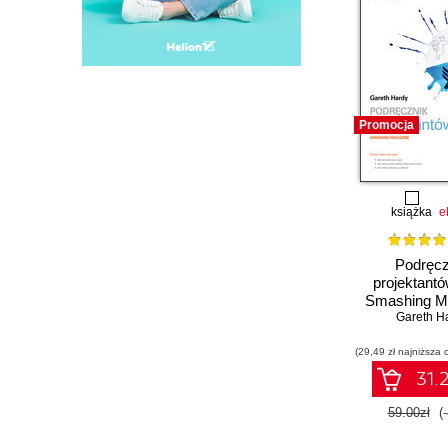
Promocja
książka
e
Podręcz
projektantó
Smashing M
Gareth H
(29,49 zł najniższa 
31.2
59.00zł
(