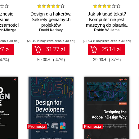
iznesie.
Design dla hakerów.
Jak składać tekst?
wanie
Sekrety genialnych
Komputer nie jest
żsamości
projektów
maszyną do pisania.
cz-Miazga
ogotypy,
David Kadavy
Robin Williams
Wydanie 2
az papier
cena z 30 dni)
danie II
(29,49 zł najniższa cena z 30 dni)
(23,94 zł najniższa cena z 30 dni)
7 zł
31.27 zł
25.14 zł
-47%)
59.00zł
(-47%)
39.90zł
(-37%)
Promocja
Promocja