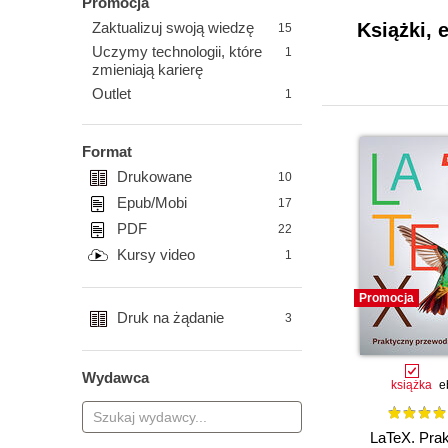
Promocja
Zaktualizuj swoją wiedzę
Książki, 
15
Uczymy technologii, które
1
zmieniają karierę
Outlet
1
Format
Drukowane
10
Epub/Mobi
17
PDF
22
Kursy video
1
Promocja
Druk na żądanie
3
Wydawca
książka
e
LaTeX. Pra