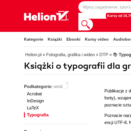
Kursy od 16,70
Kategorie
Książki
Ebooki
Kursy video
Audiobo
Helion.pl
» Fotografia, grafika i wideo
» DTP
» 📚
Typog
Książki o typografii dla 
Podkategorie:
wróć
Publikacje z 
Acrobat
fonty), wzaje
InDesign
poznacie sztu
LaTeX
Typografia
Poznacie narzę
encji UTF-8. 